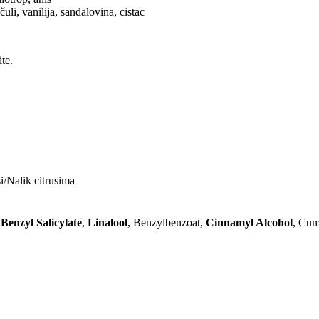
li, vanilija, sandalovina, cistac
te.
i/Nalik citrusima
,
Benzyl Salicylate
,
Linalool
, Benzylbenzoat,
Cinnamyl Alcohol
, Cum