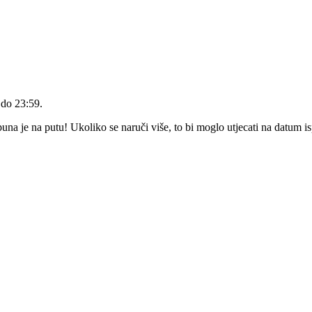
 do 23:59
.
a je na putu! Ukoliko se naruči više, to bi moglo utjecati na datum i