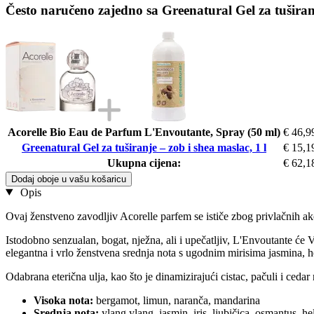
Često naručeno zajedno sa Greenatural Gel za tuširanj
Acorelle Bio Eau de Parfum L'Envoutante, Spray (50 ml)
€ 46,9
Greenatural Gel za tuširanje – zob i shea maslac, 1 l
€ 15,1
Ukupna cijena:
€ 62,1
Dodaj oboje u vašu košaricu
Opis
Ovaj ženstveno zavodljiv Acorelle parfem se ističe zbog privlačnih ako
Istodobno senzualan, bogat, nježna, ali i upečatljiv, L'Envoutante će
elegantna i vrlo ženstvena srednja nota s ugodnim mirisima jasmina, he
Odabrana eterična ulja, kao što je dinamizirajući cistac, pačuli i ceda
Visoka nota:
bergamot, limun, naranča, mandarina
Srednja nota:
ylang ylang, jasmin, iris, ljubičica, osmantus, hel