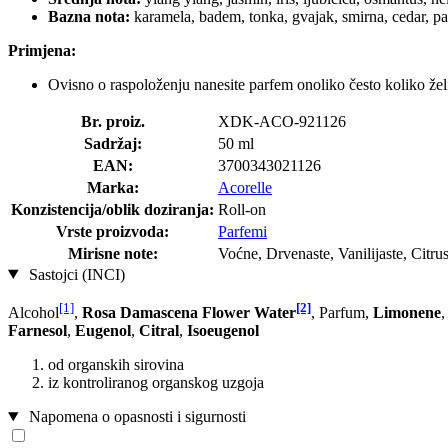
Bazna nota:
karamela, badem, tonka, gvajak, smirna, cedar, paču
Primjena:
Ovisno o raspoloženju nanesite parfem onoliko često koliko želi
Br. proiz.
XDK-ACO-921126
Sadržaj:
50 ml
EAN:
3700343021126
Marka:
Acorelle
Konzistencija/oblik doziranja:
Roll-on
Vrste proizvoda:
Parfemi
Mirisne note:
Voćne, Drvenaste, Vanilijaste, Citrus
Sastojci (INCI)
[1]
[2]
Alcohol
,
Rosa Damascena Flower Water
, Parfum,
Limonene
Farnesol
,
Eugenol
,
Citral
,
Isoeugenol
od organskih sirovina
iz kontroliranog organskog uzgoja
Napomena o opasnosti i sigurnosti