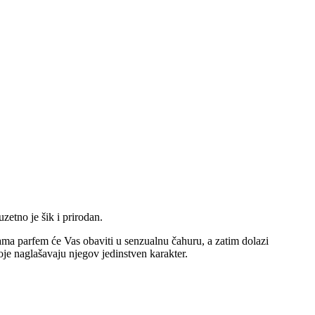
zetno je šik i prirodan.
tama parfem će Vas obaviti u senzualnu čahuru, a zatim dolazi
oje naglašavaju njegov jedinstven karakter.