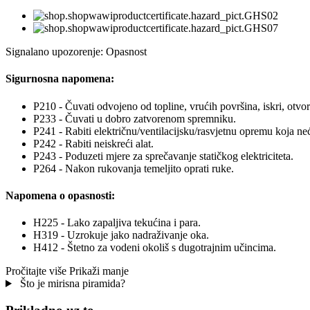
Signalano upozorenje: Opasnost
Sigurnosna napomena:
P210 - Čuvati odvojeno od topline, vrućih površina, iskri, otvor
P233 - Čuvati u dobro zatvorenom spremniku.
P241 - Rabiti električnu/ventilacijsku/rasvjetnu opremu koja neć
P242 - Rabiti neiskreći alat.
P243 - Poduzeti mjere za sprečavanje statičkog elektriciteta.
P264 - Nakon rukovanja temeljito oprati ruke.
Napomena o opasnosti:
H225 - Lako zapaljiva tekućina i para.
H319 - Uzrokuje jako nadraživanje oka.
H412 - Štetno za vodeni okoliš s dugotrajnim učincima.
Pročitajte više
Prikaži manje
Što je mirisna piramida?