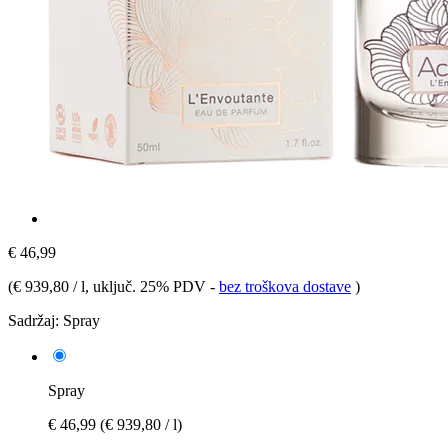
€ 46,99
(
€ 939,80 / l
, uključ. 25% PDV
-
bez troškova dostave
)
Sadržaj:
Spray
Spray
€ 46,99
(€ 939,80 / l)