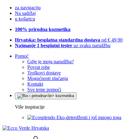
za navigaciju
Na sadržaj
u košaricu
100% prirodna kozmetika
Hrvatska: besplatna standardna dostava
od € 49,90
Najmanje 1 besplatni tester
uz svaku narudžbu
Pomoć
Gdje je moja narudžba?
Povrat robe
Troškovi dostave
Mogućnosti plaćanja
Kontakt
Sve teme pomoći
Više inspiracije
Eko-deterdženti i još mnogo toga