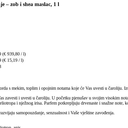
e – zob i shea maslac, 1 l
9
(€ 939,80 / l)
9
(€ 15,19 / l)
8
rda s mekim, toplim i opojnim notama koje će Vas uvesti u čaroliju. Izu
 Vas zavesti i uvesti u čaroliju. U početku pjenušav u svojim visokim no
liotropa i nježnog irisa. Parfem potkrepljuju drvenaste i snažne note, k
r razvijaju samopouzdanje, senzualnost i Vaše vještine zavođenja.
iotrop, anis