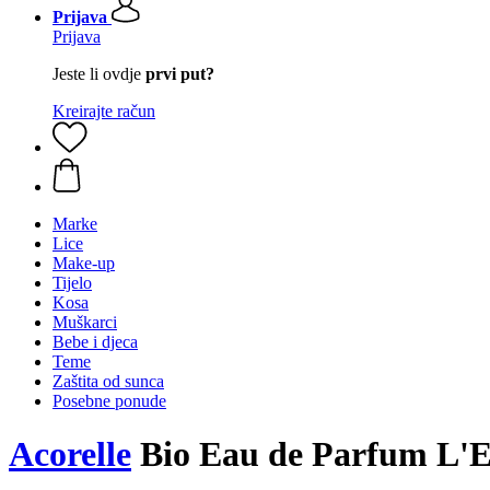
Prijava
Prijava
Jeste li ovdje
prvi put?
Kreirajte račun
Marke
Lice
Make-up
Tijelo
Kosa
Muškarci
Bebe i djeca
Teme
Zaštita od sunca
Posebne ponude
Acorelle
Bio Eau de Parfum L'E