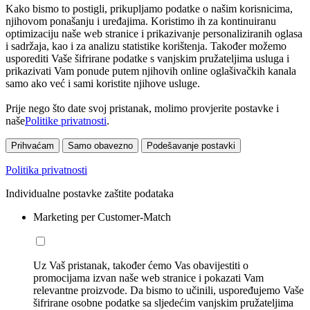
Kako bismo to postigli, prikupljamo podatke o našim korisnicima,
njihovom ponašanju i uređajima. Koristimo ih za kontinuiranu
optimizaciju naše web stranice i prikazivanje personaliziranih oglasa
i sadržaja, kao i za analizu statistike korištenja. Također možemo
usporediti Vaše šifrirane podatke s vanjskim pružateljima usluga i
prikazivati Vam ponude putem njihovih online oglašivačkih kanala
samo ako već i sami koristite njihove usluge.
Prije nego što date svoj pristanak, molimo provjerite postavke i
naše
Politike privatnosti
.
Prihvaćam
Samo obavezno
Podešavanje postavki
Politika privatnosti
Individualne postavke zaštite podataka
Marketing per Customer-Match
Uz Vaš pristanak, također ćemo Vas obavijestiti o
promocijama izvan naše web stranice i pokazati Vam
relevantne proizvode. Da bismo to učinili, uspoređujemo Vaše
šifrirane osobne podatke sa sljedećim vanjskim pružateljima