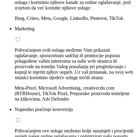
usluga i koristimo njihove kanale za online oglašavanje, pod
uvjetom da već koristite njihove usluge:
Bing, Criteo, Meta, Google, LinkedIn, Pinterest, TikTok
Marketing
Prihvaćanjem ovih usluga možemo Vam prikazati
oglašavanje, sponzorirani sadržaj ili promocije popusta
prilagođene vašim interesima za našu web stranicu ili
proizvode na temelju Vašeg ponašanja pri pregledavanju i
kupnji te mjeriti njihov uspjeh. Uz vaš pristanak, na ovoj web
stranici koristimo sljedeće usluge trećih strana:
Meta-Pixel, Microsoft Advertising, creativecdn.com
(RTBHouse), TikTok Pixel, Preporuke proizvoda temeljene
na klikovima, Ads Defender
Napredno praćenje konverzija
Prihvaćanjem ove usluge možemo bolje razumjeti i procijeniti
uspjeh našeg online oglašavanja i optimizirati našu ponudu