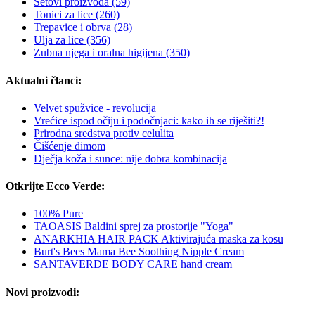
Setovi proizvoda
(59)
Tonici za lice
(260)
Trepavice i obrva
(28)
Ulja za lice
(356)
Zubna njega i oralna higijena
(350)
Aktualni članci:
Velvet spužvice - revolucija
Vrećice ispod očiju i podočnjaci: kako ih se riješiti?!
Prirodna sredstva protiv celulita
Čišćenje dimom
Dječja koža i sunce: nije dobra kombinacija
Otkrijte Ecco Verde:
100% Pure
TAOASIS Baldini sprej za prostorije "Yoga"
ANARKHIA HAIR PACK Aktivirajuća maska za kosu
Burt's Bees Mama Bee Soothing Nipple Cream
SANTAVERDE BODY CARE hand cream
Novi proizvodi: