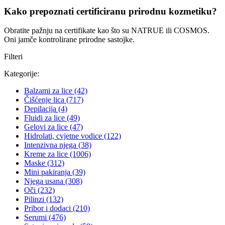
Kako prepoznati certificiranu prirodnu kozmetiku?
Obratite pažnju na certifikate kao što su NATRUE ili COSMOS.
Oni jamče kontrolirane prirodne sastojke.
Filteri
Kategorije:
Balzami za lice
(42)
Čišćenje lica
(717)
Depilacija
(4)
Fluidi za lice
(49)
Gelovi za lice
(47)
Hidrolati, cvjetne vodice
(122)
Intenzivna njega
(38)
Kreme za lice
(1006)
Maske
(312)
Mini pakiranja
(39)
Njega usana
(308)
Oči
(232)
Pilinzi
(132)
Pribor i dodaci
(210)
Serumi
(476)