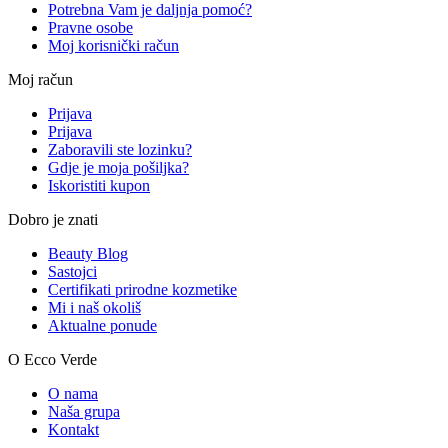
Potrebna Vam je daljnja pomoć?
Pravne osobe
Moj korisnički račun
Moj račun
Prijava
Prijava
Zaboravili ste lozinku?
Gdje je moja pošiljka?
Iskoristiti kupon
Dobro je znati
Beauty Blog
Sastojci
Certifikati prirodne kozmetike
Mi i naš okoliš
Aktualne ponude
O Ecco Verde
O nama
Naša grupa
Kontakt