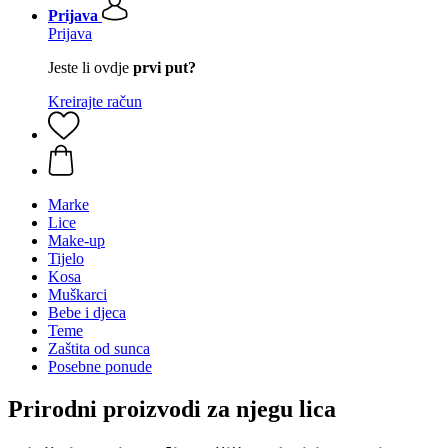
Prijava
Prijava
Jeste li ovdje
prvi put?
Kreirajte račun
Marke
Lice
Make-up
Tijelo
Kosa
Muškarci
Bebe i djeca
Teme
Zaštita od sunca
Posebne ponude
Prirodni proizvodi za njegu lica