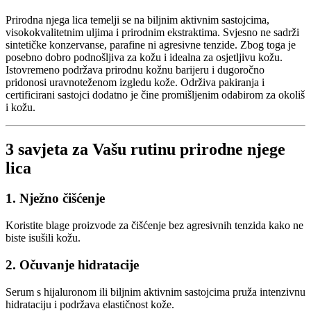
Prirodna njega lica temelji se na biljnim aktivnim sastojcima,
visokokvalitetnim uljima i prirodnim ekstraktima. Svjesno ne sadrži
sintetičke konzervanse, parafine ni agresivne tenzide. Zbog toga je
posebno dobro podnošljiva za kožu i idealna za osjetljivu kožu.
Istovremeno podržava prirodnu kožnu barijeru i dugoročno
pridonosi uravnoteženom izgledu kože. Održiva pakiranja i
certificirani sastojci dodatno je čine promišljenim odabirom za okoliš
i kožu.
3 savjeta za Vašu rutinu prirodne njege
lica
1. Nježno čišćenje
Koristite blage proizvode za čišćenje bez agresivnih tenzida kako ne
biste isušili kožu.
2. Očuvanje hidratacije
Serum s hijaluronom ili biljnim aktivnim sastojcima pruža intenzivnu
hidrataciju i podržava elastičnost kože.