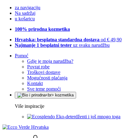
za navigaciju
Na sadržaj
u košaricu
100% prirodna kozmetika
Hrvatska: besplatna standardna dostava
od € 49,90
Najmanje 1 besplatni tester
uz svaku narudžbu
Pomoć
Gdje je moja narudžba?
Povrat robe
Troškovi dostave
Mogućnosti plaćanja
Kontakt
Sve teme pomoći
Više inspiracije
Eko-deterdženti i još mnogo toga