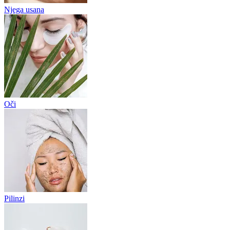
Njega usana
Oči
Pilinzi