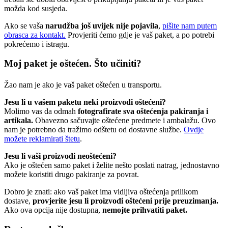
možda kod susjeda.
Ako se vaša
narudžba još uvijek nije pojavila
,
pišite nam putem
obrasca za kontakt.
Provjeriti ćemo gdje je vaš paket, a po potrebi
pokrećemo i istragu.
Moj paket je oštećen. Što učiniti?
Žao nam je ako je vaš paket oštećen u transportu.
Jesu li u vašem paketu neki proizvodi oštećeni?
Molimo vas da odmah
fotografirate sva oštećenja pakiranja i
artikala.
Obavezno sačuvajte oštećene predmete i ambalažu. Ovo
nam je potrebno da tražimo odštetu od dostavne službe.
Ovdje
možete reklamirati štetu
.
Jesu li vaši proizvodi neoštećeni?
Ako je oštećen samo paket i želite nešto poslati natrag, jednostavno
možete koristiti drugo pakiranje za povrat.
Dobro je znati: ako vaš paket ima vidljiva oštećenja prilikom
dostave,
provjerite jesu li proizvodi oštećeni prije preuzimanja.
Ako ova opcija nije dostupna,
nemojte prihvatiti paket.