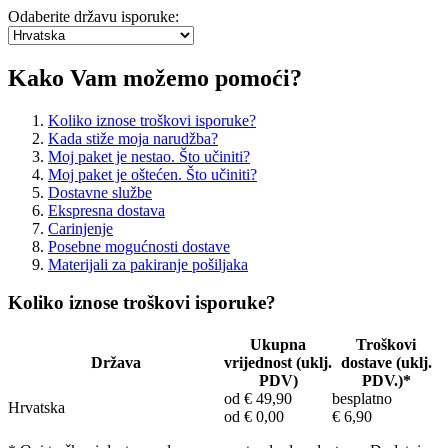
Odaberite državu isporuke:
Kako Vam možemo pomoći?
Koliko iznose troškovi isporuke?
Kada stiže moja narudžba?
Moj paket je nestao. Što učiniti?
Moj paket je oštećen. Što učiniti?
Dostavne službe
Ekspresna dostava
Carinjenje
Posebne mogućnosti dostave
Materijali za pakiranje pošiljaka
Koliko iznose troškovi isporuke?
Ukupna
Troškovi
Država
vrijednost (uklj.
dostave (uklj.
PDV)
PDV.)*
od € 49,90
besplatno
Hrvatska
od € 0,00
€ 6,90