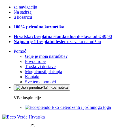
za navigaciju
Na sadržaj
u košaricu
100% prirodna kozmetika
Hrvatska: besplatna standardna dostava
od € 49,90
Najmanje 1 besplatni tester
uz svaku narudžbu
Pomoć
Gdje je moja narudžba?
Povrat robe
Troškovi dostave
Mogućnosti plaćanja
Kontakt
Sve teme pomoći
Više inspiracije
Eko-deterdženti i još mnogo toga