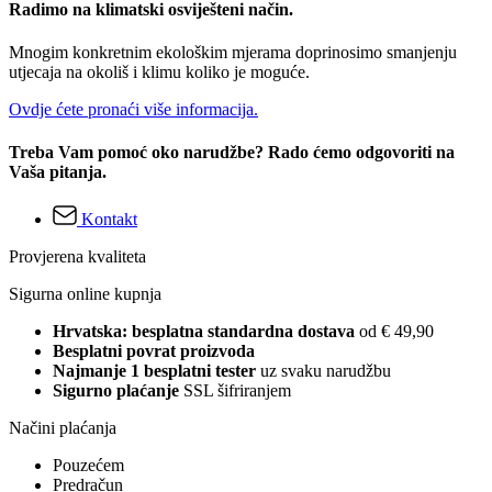
Radimo na klimatski osviješteni način.
Mnogim konkretnim ekološkim mjerama doprinosimo smanjenju
utjecaja na okoliš i klimu koliko je moguće.
Ovdje ćete pronaći više informacija.
Treba Vam pomoć oko narudžbe? Rado ćemo odgovoriti na
Vaša pitanja.
Kontakt
Provjerena kvaliteta
Sigurna online kupnja
Hrvatska: besplatna standardna dostava
od € 49,90
Besplatni povrat proizvoda
Najmanje 1 besplatni tester
uz svaku narudžbu
Sigurno plaćanje
SSL šifriranjem
Načini plaćanja
Pouzećem
Predračun