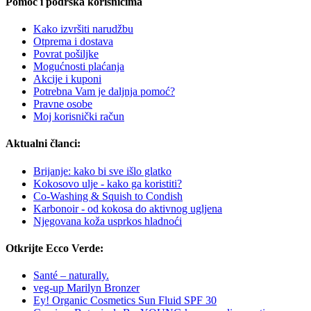
Pomoć i podrška korisnicima
Kako izvršiti narudžbu
Otprema i dostava
Povrat pošiljke
Mogućnosti plaćanja
Akcije i kuponi
Potrebna Vam je daljnja pomoć?
Pravne osobe
Moj korisnički račun
Aktualni članci:
Brijanje: kako bi sve išlo glatko
Kokosovo ulje - kako ga koristiti?
Co-Washing & Squish to Condish
Karbonoir - od kokosa do aktivnog ugljena
Njegovana koža usprkos hladnoći
Otkrijte Ecco Verde:
Santé – naturally.
veg-up Marilyn Bronzer
Ey! Organic Cosmetics Sun Fluid SPF 30