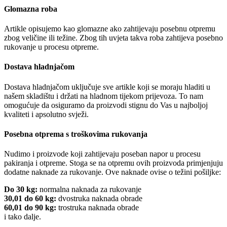
Glomazna roba
Artikle opisujemo kao glomazne ako zahtijevaju posebnu otpremu
zbog veličine ili težine. Zbog tih uvjeta takva roba zahtijeva posebno
rukovanje u procesu otpreme.
Dostava hladnjačom
Dostava hladnjačom uključuje sve artikle koji se moraju hladiti u
našem skladištu i držati na hladnom tijekom prijevoza. To nam
omogućuje da osiguramo da proizvodi stignu do Vas u najboljoj
kvaliteti i apsolutno svježi.
Posebna otprema s troškovima rukovanja
Nudimo i proizvode koji zahtijevaju poseban napor u procesu
pakiranja i otpreme. Stoga se na otpremu ovih proizvoda primjenjuju
dodatne naknade za rukovanje. Ove naknade ovise o težini pošiljke:
Do 30 kg:
normalna naknada za rukovanje
30,01 do 60 kg:
dvostruka naknada obrade
60,01 do 90 kg:
trostruka naknada obrade
i tako dalje.