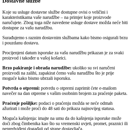
Dostavne službe
Koje su usluge dostavne službe dostupne ovisi o veličini i
karakteristikama vaše narudžbe – na primjer koje proizvode
naručujete. Zbog toga niže navedene usluge dostave možda neće biti
dostupne za vašu narudžbu.
Surađujemo s raznim dostavnim službama kako bismo osigurali brzu
i pouzdanu dostavu.
Procijenjeni datum isporuke za vašu narudžbu prikazan je za svaki
proizvod i također u vašoj košarici.
Brzo pakiranje i obrada narudžbe:
ukoliko su svi naručeni
proizvodi na zalihi, zapakirat ćemo vašu narudžbu što je prije
moguće kako bismo ubrzali isporuku.
Potvrda o otpremi:
potvrdu o otpremi zaprimit ćete e-mailom
navečer na dan otpreme s vašim osobnim brojem za praćenje paketa.
Praćenje pošiljke:
podaci o praćenju možda se neće odmah
ažurirati i može proći do 48 sati do prikaza najnovijeg statusa.
Moguća kašnjenja: imajte na umu da do kašnjenja isporuke može
doći zbog čimbenika kao što su vremenski uvjeti, promet, praznici ili
nepredviđeni događaji od strane dostavljača.