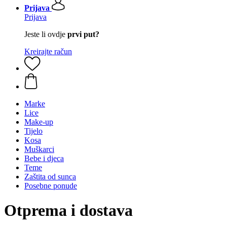
Prijava
Prijava
Jeste li ovdje
prvi put?
Kreirajte račun
Marke
Lice
Make-up
Tijelo
Kosa
Muškarci
Bebe i djeca
Teme
Zaštita od sunca
Posebne ponude
Otprema i dostava