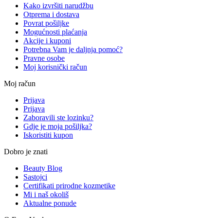
Kako izvršiti narudžbu
Otprema i dostava
Povrat pošiljke
Mogućnosti plaćanja
Akcije i kuponi
Potrebna Vam je daljnja pomoć?
Pravne osobe
Moj korisnički račun
Moj račun
Prijava
Prijava
Zaboravili ste lozinku?
Gdje je moja pošiljka?
Iskoristiti kupon
Dobro je znati
Beauty Blog
Sastojci
Certifikati prirodne kozmetike
Mi i naš okoliš
Aktualne ponude