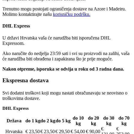
Trenutno mogu postojati ograničenja dostave na Azore i Madeiru.
Molimo kontaktirajte našu
korisničku podršku.
DHL Express
U državi Hrvatska vaša će narudžba biti isporučena DHL
Expressom.
Ako naručite do nedjelja 23:59 sati i svi su proizvodi na zalihi, vaša
će narudžba biti obrađena i zapakirana što je prije moguće.
Nakon otpreme, isporuka se odvija u roku od 3 radna dana.
Ekspresna dostava
Svi dodatni troškovi koji mogu nastati obračunavaju se neovisno o
troškovima dostave.
DHL Express
do 10
do 20
do 30
do 70
Država
do 1 kg
do 2 kg
do 5 kg
kg
kg
kg
kg
€
€
Hrvatska
€ 23,50
€ 23,50
€ 29,50
€ 54,00
€ 90,00