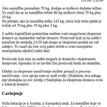
131,00
252,00
Ako narudžba premašuje 70 kg, dodaju se troškovi dodatne težine.
To znači da su za narudžbu težine 80 kg troškovi zbroj 70 kg plus
10 kg.
Na primjer, ako je narudžba teška 143 kg, iznos koji treba platiti je
trošak od 70 kg plus 70 kg plus 3 kg.
S našim logističkim partnerima nudimo vam mogućnost ekspresne
dostave uz standardne načine dostave. Proizvodi koji su na zalihi i
naručeni do nedjelja 23:59 sati mogu se ekspresno poslati na vaš
zahtjev. To znači da ćete svoj paket dobiti u svim europskim
metropolama sljedeći radni dan!
Proizvode koji nisu na zalihi moguće je dostaviti i ekspresnom
dostavom. Isporuka će se izvršiti čim proizvodi budu na skladištu.
Odabir za ekspresno naručivanje možete pronaći u procesu
naručivanja - ova opcija vam se nudi ovdje. (Nažalost, ova usluga
nije dostupna za sve zemlje.) Nadoplata za ekspresnu dostavu ovisi
o lokaciji dostave.
Carinjenje
Naša lokacija je u Austriji, u Europskoj uniji. Za narudžbe koje se