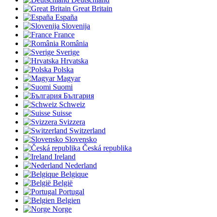
Great Britain
España
Slovenija
France
România
Sverige
Hrvatska
Polska
Magyar
Suomi
България
Schweiz
Suisse
Svizzera
Switzerland
Slovensko
Česká republika
Ireland
Nederland
Belgique
België
Portugal
Belgien
Norge