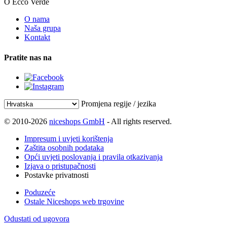
O Ecco Verde
O nama
Naša grupa
Kontakt
Pratite nas na
Promjena regije / jezika
© 2010-2026
niceshops GmbH
- All rights reserved.
Impresum i uvjeti korištenja
Zaštita osobnih podataka
Opći uvjeti poslovanja i pravila otkazivanja
Izjava o pristupačnosti
Postavke privatnosti
Poduzeće
Ostale Niceshops web trgovine
Odustati od ugovora