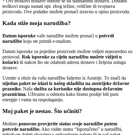
* Ovi troškovi dostave odnose se na standardnu ​​dostavu. Dodatni
troškovi mogu nastati npr. zbog težine, veličine ili svojstava
proizvoda. Ove podatke možete pronaći izravno u opisu proizvoda.
Kada stiže moja narudžba?
Datum isporuke
vaše narudžbe možete pronaći u
potvrdi
narudžbe
koju ste primili e-mailom.
Datum isporuke za pojedine proizvode možete vidjeti neposredno uz
proizvod.
R
ok isporuke za cijelu narudžbu možete vidjeti u
košarici
ili nakon što ste odabrali adresu dostave i željenu uslugu
dostave.
Uzmite u obzir da vašu narudžbu šaljemo iz Austrije. To znači da
nijedan paket ne izlazi iz našeg skladišta na austrijske državne
praznike.
Naša
služba za korisnike nije dostupna državnim
praznicima.
Uživamo u odmoru kako bismo poslije bili puni
energije i vama na raspolaganju.
Moj paket je nestao. Što učiniti?
Molimo
ponovno provjerite status svoje narudžbe putem
potvrde narudžbe.
Ako vidite status “Isporučeno” u narudžbi,
trebali ste dobiti obavijest o prikupljanju paketa ili je vaš paket