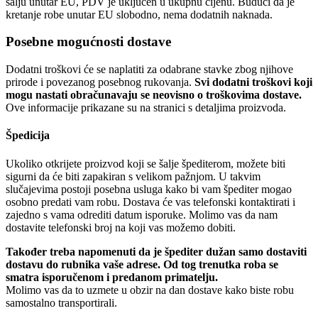
šalju unutar EU, PDV je uključen u ukupnu cijenu. Budući da je
kretanje robe unutar EU slobodno, nema dodatnih naknada.
Posebne mogućnosti dostave
Dodatni troškovi će se naplatiti za odabrane stavke zbog njihove
prirode i povezanog posebnog rukovanja.
Svi dodatni troškovi koji
mogu nastati obračunavaju se neovisno o troškovima dostave.
Ove informacije prikazane su na stranici s detaljima proizvoda.
Špedicija
Ukoliko otkrijete proizvod koji se šalje špediterom, možete biti
sigurni da će biti zapakiran s velikom pažnjom. U takvim
slučajevima postoji posebna usluga kako bi vam špediter mogao
osobno predati vam robu. Dostava će vas telefonski kontaktirati i
zajedno s vama odrediti datum isporuke. Molimo vas da nam
dostavite telefonski broj na koji vas možemo dobiti.
Također treba napomenuti da je špediter dužan samo dostaviti
dostavu do rubnika vaše adrese. Od tog trenutka roba se
smatra isporučenom i predanom primatelju.
Molimo vas da to uzmete u obzir na dan dostave kako biste robu
samostalno transportirali.