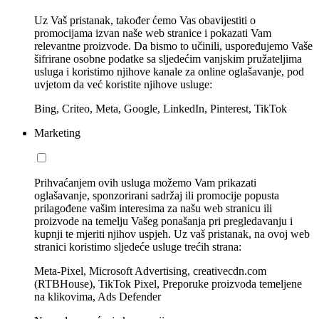
Uz Vaš pristanak, također ćemo Vas obavijestiti o
promocijama izvan naše web stranice i pokazati Vam
relevantne proizvode. Da bismo to učinili, uspoređujemo Vaše
šifrirane osobne podatke sa sljedećim vanjskim pružateljima
usluga i koristimo njihove kanale za online oglašavanje, pod
uvjetom da već koristite njihove usluge:
Bing, Criteo, Meta, Google, LinkedIn, Pinterest, TikTok
Marketing
Prihvaćanjem ovih usluga možemo Vam prikazati
oglašavanje, sponzorirani sadržaj ili promocije popusta
prilagođene vašim interesima za našu web stranicu ili
proizvode na temelju Vašeg ponašanja pri pregledavanju i
kupnji te mjeriti njihov uspjeh. Uz vaš pristanak, na ovoj web
stranici koristimo sljedeće usluge trećih strana:
Meta-Pixel, Microsoft Advertising, creativecdn.com
(RTBHouse), TikTok Pixel, Preporuke proizvoda temeljene
na klikovima, Ads Defender