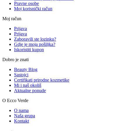
Pravne osobe
Moj korisnički račun
Moj račun
Prijava
Prijava
Zaboravili ste lozinku?
Gdje je moja pošiljka?
Iskoristiti kupon
Dobro je znati
Beauty Blog
Sastojci
Certifikati prirodne kozmetike
Mi i naš okoliš
Aktualne ponude
O Ecco Verde
O nama
Naša grupa
Kontakt