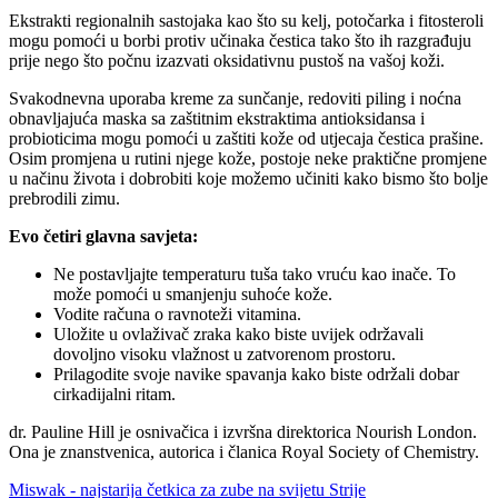
Ekstrakti regionalnih sastojaka kao što su kelj, potočarka i fitosteroli
mogu pomoći u borbi protiv učinaka čestica tako što ih razgrađuju
prije nego što počnu izazvati oksidativnu pustoš na vašoj koži.
Svakodnevna uporaba kreme za sunčanje, redoviti piling i noćna
obnavljajuća maska ​​sa zaštitnim ekstraktima antioksidansa i
probioticima mogu pomoći u zaštiti kože od utjecaja čestica prašine.
Osim promjena u rutini njege kože, postoje neke praktične promjene
u načinu života i dobrobiti koje možemo učiniti kako bismo što bolje
prebrodili zimu.
Evo četiri glavna savjeta:
Ne postavljajte temperaturu tuša tako vruću kao inače. To
može pomoći u smanjenju suhoće kože.
Vodite računa o ravnoteži vitamina.
Uložite u ovlaživač zraka kako biste uvijek održavali
dovoljno visoku vlažnost u zatvorenom prostoru.
Prilagodite svoje navike spavanja kako biste održali dobar
cirkadijalni ritam.
dr. Pauline Hill je osnivačica i izvršna direktorica Nourish London.
Ona je znanstvenica, autorica i članica Royal Society of Chemistry.
Miswak - najstarija četkica za zube na svijetu
Strije