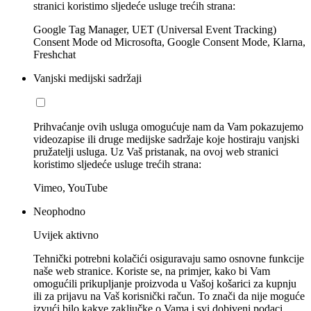
stranici koristimo sljedeće usluge trećih strana:
Google Tag Manager, UET (Universal Event Tracking)
Consent Mode od Microsofta, Google Consent Mode, Klarna,
Freshchat
Vanjski medijski sadržaji
Prihvaćanje ovih usluga omogućuje nam da Vam pokazujemo
videozapise ili druge medijske sadržaje koje hostiraju vanjski
pružatelji usluga. Uz Vaš pristanak, na ovoj web stranici
koristimo sljedeće usluge trećih strana:
Vimeo, YouTube
Neophodno
Uvijek aktivno
Tehnički potrebni kolačići osiguravaju samo osnovne funkcije
naše web stranice. Koriste se, na primjer, kako bi Vam
omogućili prikupljanje proizvoda u Vašoj košarici za kupnju
ili za prijavu na Vaš korisnički račun. To znači da nije moguće
izvući bilo kakve zaključke o Vama i svi dobiveni podaci