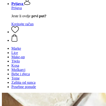
Prijava
Prijava
Jeste li ovdje
prvi put?
Kreirajte račun
Marke
Lice
Make-up
Tijelo
Kosa
Muškarci
Bebe i djeca
Teme
Zaštita od sunca
Posebne ponude