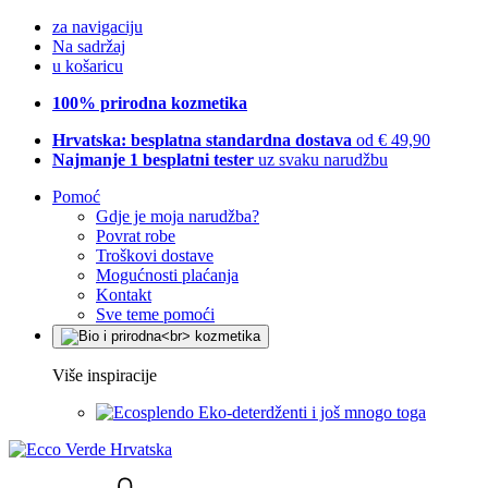
za navigaciju
Na sadržaj
u košaricu
100% prirodna kozmetika
Hrvatska: besplatna standardna dostava
od € 49,90
Najmanje 1 besplatni tester
uz svaku narudžbu
Pomoć
Gdje je moja narudžba?
Povrat robe
Troškovi dostave
Mogućnosti plaćanja
Kontakt
Sve teme pomoći
Više inspiracije
Eko-deterdženti i još mnogo toga