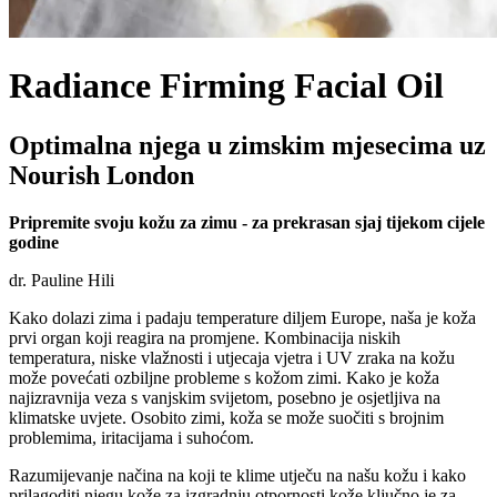
Radiance Firming Facial Oil
Optimalna njega u zimskim mjesecima uz
Nourish London
Pripremite svoju kožu za zimu - za prekrasan sjaj tijekom cijele
godine
dr. Pauline Hili
Kako dolazi zima i padaju temperature diljem Europe, naša je koža
prvi organ koji reagira na promjene. Kombinacija niskih
temperatura, niske vlažnosti i utjecaja vjetra i UV zraka na kožu
može povećati ozbiljne probleme s kožom zimi. Kako je koža
najizravnija veza s vanjskim svijetom, posebno je osjetljiva na
klimatske uvjete. Osobito zimi, koža se može suočiti s brojnim
problemima, iritacijama i suhoćom.
Razumijevanje načina na koji te klime utječu na našu kožu i kako
prilagoditi njegu kože za izgradnju otpornosti kože ključno je za