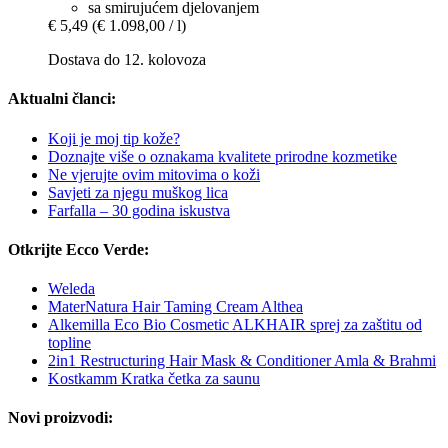
sa smirujućem djelovanjem
€ 5,49
(€ 1.098,00 / l)
Dostava do 12. kolovoza
Aktualni članci:
Koji je moj tip kože?
Doznajte više o oznakama kvalitete prirodne kozmetike
Ne vjerujte ovim mitovima o koži
Savjeti za njegu muškog lica
Farfalla – 30 godina iskustva
Otkrijte Ecco Verde:
Weleda
MaterNatura Hair Taming Cream Althea
Alkemilla Eco Bio Cosmetic ALKHAIR sprej za zaštitu od
topline
2in1 Restructuring Hair Mask & Conditioner Amla & Brahmi
Kostkamm Kratka četka za saunu
Novi proizvodi: