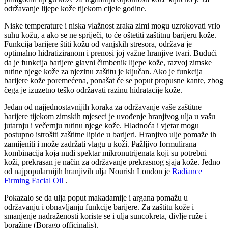
održavanje lijepe kože tijekom cijele godine.
Niske temperature i niska vlažnost zraka zimi mogu uzrokovati vrlo
suhu kožu, a ako se ne spriječi, to će oštetiti zaštitnu barijeru kože.
Funkcija barijere štiti kožu od vanjskih stresora, održava je
optimalno hidratiziranom i prenosi joj važne hranjive tvari. Budući
da je funkcija barijere glavni čimbenik lijepe kože, razvoj zimske
rutine njege kože za njezinu zaštitu je ključan. Ako je funkcija
barijere kože poremećena, ponašat će se poput propusne kante, zbog
čega je izuzetno teško održavati razinu hidratacije kože.
Jedan od najjednostavnijih koraka za održavanje vaše zaštitne
barijere tijekom zimskih mjeseci je uvođenje hranjivog ulja u vašu
jutarnju i večernju rutinu njege kože. Hladnoća i vjetar mogu
postupno istrošiti zaštitne lipide u barijeri. Hranjivo ulje pomaže ih
zamijeniti i može zadržati vlagu u koži. Pažljivo formulirana
kombinacija koja nudi spektar mikronutrijenata koji su potrebni
koži, prekrasan je način za održavanje prekrasnog sjaja kože. Jedno
od najpopularnijih hranjivih ulja Nourish London je
Radiance
Firming Facial Oil
.
Pokazalo se da ulja poput makadamije i argana pomažu u
održavanju i obnavljanju funkcije barijere. Za zaštitu kože i
smanjenje nadraženosti koriste se i ulja suncokreta, divlje ruže i
boražine (Borago officinalis).