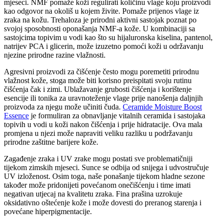
mjeseci. NMF pomaže koži regulirati količinu vlage koju proizvodi
kao odgovor na okoliš u kojem živite. Pomaže prijenos vlage iz
zraka na kožu. Trehaloza je prirodni aktivni sastojak poznat po
svojoj sposobnosti oponašanja NMF-a kože. U kombinaciji sa
sastojcima topivim u vodi kao što su hijaluronska kiselina, pantenol,
natrijev PCA i glicerin, može izuzetno pomoći koži u održavanju
njezine prirodne razine vlažnosti.
Agresivni proizvodi za čišćenje često mogu poremetiti prirodnu
vlažnost kože, stoga može biti korisno preispitati svoju rutinu
čišćenja čak i zimi. Ublažavanje grubosti čišćenja i korištenje
esencije ili tonika za uravnoteženje vlage prije nanošenja daljnjih
proizvoda za njegu može učiniti čuda.
Ceramide Moisture Boost
Essence
je formuliran za obnavljanje vitalnih ceramida i sastojaka
topivih u vodi u koži nakon čišćenja i prije hidratacije. Ova mala
promjena u njezi može napraviti veliku razliku u podržavanju
prirodne zaštitne barijere kože.
Zagađenje zraka i UV zrake mogu postati sve problematičniji
tijekom zimskih mjeseci. Sunce se odbija od snijega i udvostručuje
UV izloženost. Osim toga, naše ponašanje tijekom hladne sezone
također može pridonijeti povećanom onečišćenju i time imati
negativan utjecaj na kvalitetu zraka. Fina prašina uzrokuje
oksidativno oštećenje kože i može dovesti do preranog starenja i
povećane hiperpigmentacije.