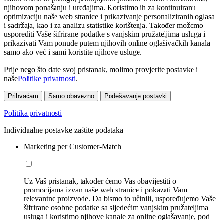
njihovom ponašanju i uređajima. Koristimo ih za kontinuiranu
optimizaciju naše web stranice i prikazivanje personaliziranih oglasa
i sadržaja, kao i za analizu statistike korištenja. Također možemo
usporediti Vaše šifrirane podatke s vanjskim pružateljima usluga i
prikazivati Vam ponude putem njihovih online oglašivačkih kanala
samo ako već i sami koristite njihove usluge.
Prije nego što date svoj pristanak, molimo provjerite postavke i
naše
Politike privatnosti
.
Prihvaćam
Samo obavezno
Podešavanje postavki
Politika privatnosti
Individualne postavke zaštite podataka
Marketing per Customer-Match
Uz Vaš pristanak, također ćemo Vas obavijestiti o
promocijama izvan naše web stranice i pokazati Vam
relevantne proizvode. Da bismo to učinili, uspoređujemo Vaše
šifrirane osobne podatke sa sljedećim vanjskim pružateljima
usluga i koristimo njihove kanale za online oglašavanje, pod