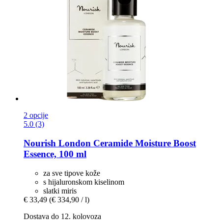
2 opcije
5.0 (3)
Nourish London
Ceramide Moisture Boost
Essence, 100 ml
za sve tipove kože
s hijaluronskom kiselinom
slatki miris
€ 33,49
(€ 334,90 / l)
Dostava do 12. kolovoza