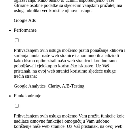
oglašavanja. Kako bismo to učinili, uspoređujemo Vaše
šifrirane osobne podatke sa sljedećim vanjskim pružateljima
usluga ukoliko već koristite njihove usluge:
Google Ads
Performanse
Prihvaćanjem ovih usluga možemo pratiti ponašanje klikova i
surfanja unutar naše web stranice i anonimno ih analizirati
kako bismo optimizirali našu web stranicu i kontinuirano
poboljšavali cjelokupno korisničko iskustvo. Uz Vaš
pristanak, na ovoj web stranici koristimo sljedeće usluge
trećih strana:
Google Analytics, Clarity, A/B-Testing
Funkcioniranje
Prihvaćanjem ovih usluga možemo Vam pružiti funkcije koje
nadilaze osnovne funkcije i omogućuju Vam udobno
korištenje naše web stranice. Uz Vaš pristanak, na ovoj web