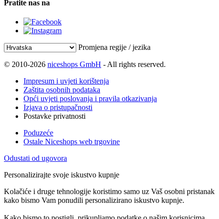
Pratite nas na
Promjena regije / jezika
© 2010-2026
niceshops GmbH
- All rights reserved.
Impresum i uvjeti korištenja
Zaštita osobnih podataka
Opći uvjeti poslovanja i pravila otkazivanja
Izjava o pristupačnosti
Postavke privatnosti
Poduzeće
Ostale Niceshops web trgovine
Odustati od ugovora
Personalizirajte svoje iskustvo kupnje
Kolačiće i druge tehnologije koristimo samo uz Vaš osobni pristanak
kako bismo Vam ponudili personalizirano iskustvo kupnje.
Kako bismo to postigli, prikupljamo podatke o našim korisnicima,