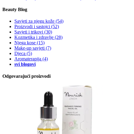
Beauty Blog
Savjeti za njegu kože
(54)
Proizvodi i sastojci
(52)
Savjeti i trikovi
(30)
Kozmetika i zdravlje
(28)
Njega kose
(15)
Make-up savjeti
(7)
Djeca
(5)
Aromaterapija
(4)
svi blogovi
Odgovarajući proizvodi