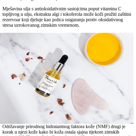
Mješavina ulja s antioksidativnim sastojcima poput vitamina C
topljivog u ulju, ekstrakta algi i tokoferola može koži pružiti zaštitni
rezervoar koji djeluje kao polica osiguranja protiv oksidativnog
stresa uzrokovanog zimskim vremenom.
Održavanje prirodnog hidratantnog faktora kože (NMF) drugi je
korak u njezi kože kako bi koža ostala sjajna tijekom zimskih