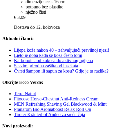
dimenzije: cca. 16 cm
potpuno bez plastike
nježno čisti
€ 3,09
Dostava do 12. kolovoza
Aktualni članci:
Lijepa koža nakon 40 – zahvaljujući pravilnoj njezi!
Ljeto je doba kada se kosa često lomi
Karbonoir - od kokosa do aktivnog ugljena
Sasvim prirodna zaštita od insekata
Čvrsti šampon ili sapun za kosu? Gdje je tu razlika?
Otkrijte Ecco Verde:
Terra Naturi
Fitocose Horse-Chestnut Anti-Redness Cream
MEN Refreshing Shaving Gel Blackwood & Mint
Pranarom Bio Aromaboost Relax Roll-On
Tiroler Kräuterhof Anđeo za sreću čaja
Novi proizvodi: