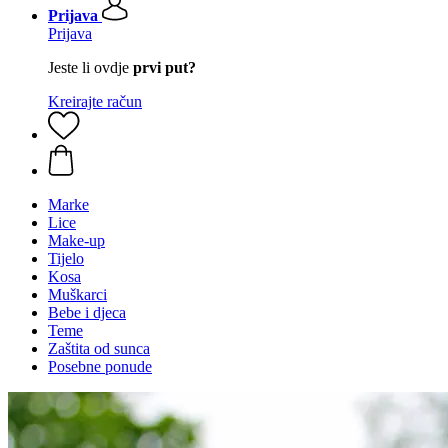
Prijava
Prijava
Jeste li ovdje
prvi put?
Kreirajte račun
Marke
Lice
Make-up
Tijelo
Kosa
Muškarci
Bebe i djeca
Teme
Zaštita od sunca
Posebne ponude