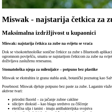
Miswak - najstarija četkica za z
Maksimalna izdržljivost u kupaonici
Miswak: najstarija četkica za zube na svijetu se vraća
Dok se visokotehnološke sonične četkice za zube s Bluetooth aplikacij
ogromnom poviješću, smatra se najstarijom četkicom za zube na svijet
doživljava zasluženu renesansu.
Stomatološka njega za milenijalce – potpuno bez plastike
Miswak se ekstrahira iz grana stabla arak, botanički poznatog kao Salv
Posebnost: Miswak djeluje potpuno bez paste za zube. Laganim vlaženj
aktivne tvari:
prirodni fluorid – za jačanje zubne cakline
silicijev dioksid – kao blago sredstvo za čišćenje
eterična ulja i tanini - imaju antibakterijska svojstva