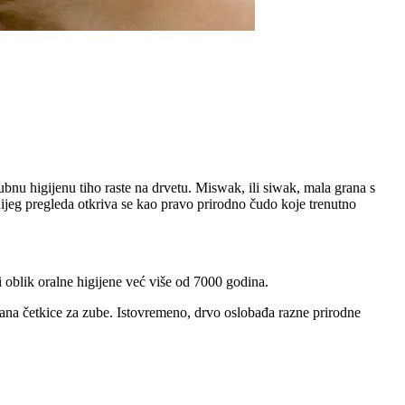
bnu higijenu tiho raste na drvetu. Miswak, ili siwak, mala grana s
ijeg pregleda otkriva se kao pravo prirodno čudo koje trenutno
i oblik oralne higijene već više od 7000 godina.
kana četkice za zube. Istovremeno, drvo oslobađa razne prirodne