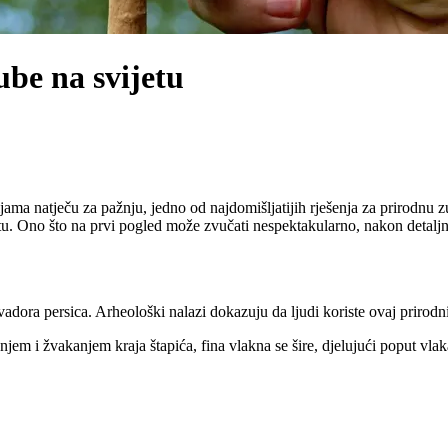
ube na svijetu
ama natječu za pažnju, jedno od najdomišljatijih rješenja za prirodnu zu
u. Ono što na prvi pogled može zvučati nespektakularno, nakon detaljn
adora persica. Arheološki nalazi dokazuju da ljudi koriste ovaj prirodn
em i žvakanjem kraja štapića, fina vlakna se šire, djelujući poput vla