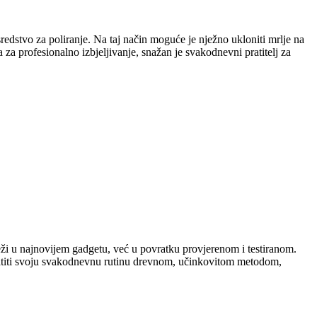
 sredstvo za poliranje. Na taj način moguće je nježno ukloniti mrlje na
a profesionalno izbjeljivanje, snažan je svakodnevni pratitelj za
leži u najnovijem gadgetu, već u povratku provjerenom i testiranom.
ogatiti svoju svakodnevnu rutinu drevnom, učinkovitom metodom,