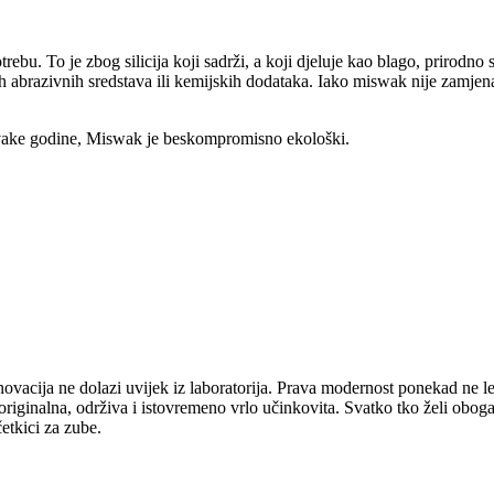
rebu. To je zbog silicija koji sadrži, a koji djeluje kao blago, prirodno
brazivnih sredstava ili kemijskih dodataka. Iako miswak nije zamjena z
 svake godine, Miswak je beskompromisno ekološki.
inovacija ne dolazi uvijek iz laboratorija. Prava modernost ponekad ne 
originalna, održiva i istovremeno vrlo učinkovita. Svatko tko želi ob
etkici za zube.