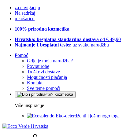
za navigaciju
Na sadržaj
u košaricu
100% prirodna kozmetika
Hrvatska: besplatna standardna dostava
od € 49,90
Najmanje 1 besplatni tester
uz svaku narudžbu
Pomoć
Gdje je moja narudžba?
Povrat robe
Troškovi dostave
Mogućnosti plaćanja
Kontakt
Sve teme pomoći
Više inspiracije
Eko-deterdženti i još mnogo toga