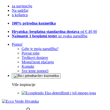
za navigaciju
Na sadržaj
u košaricu
100% prirodna kozmetika
Hrvatska: besplatna standardna dostava
od € 49,90
Najmanje 1 besplatni tester
uz svaku narudžbu
Pomoć
Gdje je moja narudžba?
Povrat robe
Troškovi dostave
Mogućnosti plaćanja
Kontakt
Sve teme pomoći
Više inspiracije
Eko-deterdženti i još mnogo toga