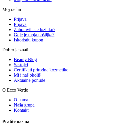
Moj račun
Prijava
Prijava
Zaboravili ste lozinku?
Gdje je moja pošiljka?
Iskoristiti kupon
Dobro je znati
Beauty Blog
Sastojci
Certifikati prirodne kozmetike
Mi i naš okoliš
Aktualne ponude
O Ecco Verde
O nama
Naša grupa
Kontakt
Pratite nas na