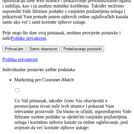
optimizaciju naše web stranice i prikazivanje personaliziranih oglasa
i sadržaja, kao i za analizu statistike korištenja. Također možemo
usporediti Vaše šifrirane podatke s vanjskim pružateljima usluga i
prikazivati Vam ponude putem njihovih online oglašivačkih kanala
samo ako već i sami koristite njihove usluge.
Prije nego što date svoj pristanak, molimo provjerite postavke i
naše
Politike privatnosti
.
Prihvaćam
Samo obavezno
Podešavanje postavki
Politika privatnosti
Individualne postavke zaštite podataka
Marketing per Customer-Match
Uz Vaš pristanak, također ćemo Vas obavijestiti o
promocijama izvan naše web stranice i pokazati Vam
relevantne proizvode. Da bismo to učinili, uspoređujemo Vaše
šifrirane osobne podatke sa sljedećim vanjskim pružateljima
usluga i koristimo njihove kanale za online oglašavanje, pod
uvjetom da već koristite njihove usluge: