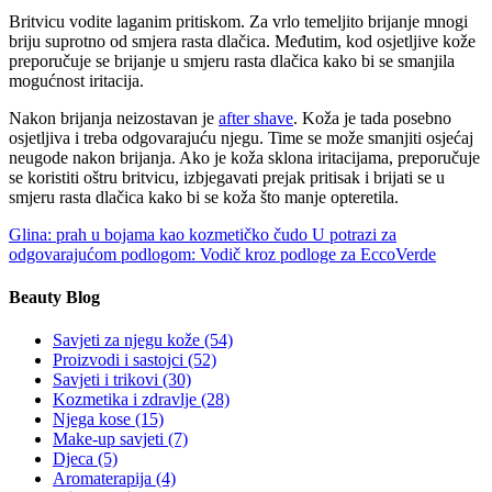
Britvicu vodite laganim pritiskom. Za vrlo temeljito brijanje mnogi
briju suprotno od smjera rasta dlačica. Međutim, kod osjetljive kože
preporučuje se brijanje u smjeru rasta dlačica kako bi se smanjila
mogućnost iritacija.
Nakon brijanja neizostavan je
after shave
. Koža je tada posebno
osjetljiva i treba odgovarajuću njegu. Time se može smanjiti osjećaj
neugode nakon brijanja. Ako je koža sklona iritacijama, preporučuje
se koristiti oštru britvicu, izbjegavati prejak pritisak i brijati se u
smjeru rasta dlačica kako bi se koža što manje opteretila.
Glina: prah u bojama kao kozmetičko čudo
U potrazi za
odgovarajućom podlogom: Vodič kroz podloge za EccoVerde
Beauty Blog
Savjeti za njegu kože
(54)
Proizvodi i sastojci
(52)
Savjeti i trikovi
(30)
Kozmetika i zdravlje
(28)
Njega kose
(15)
Make-up savjeti
(7)
Djeca
(5)
Aromaterapija
(4)