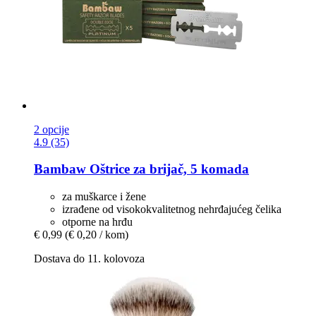
2 opcije
4.9 (35)
Bambaw
Oštrice za brijač, 5 komada
za muškarce i žene
izrađene od visokokvalitetnog nehrđajućeg čelika
otporne na hrđu
€ 0,99
(€ 0,20 / kom)
Dostava do 11. kolovoza