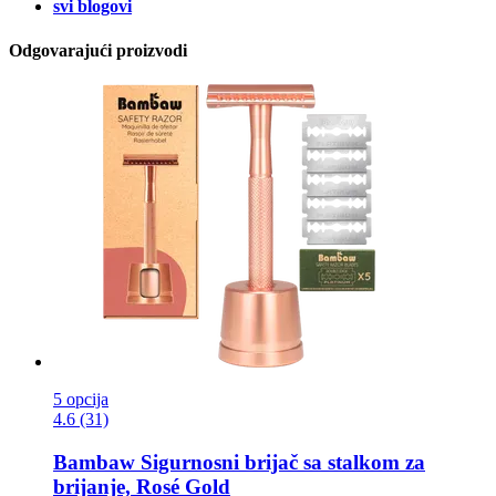
svi blogovi
Odgovarajući proizvodi
5 opcija
4.6 (31)
Bambaw
Sigurnosni brijač sa stalkom za
brijanje, Rosé Gold