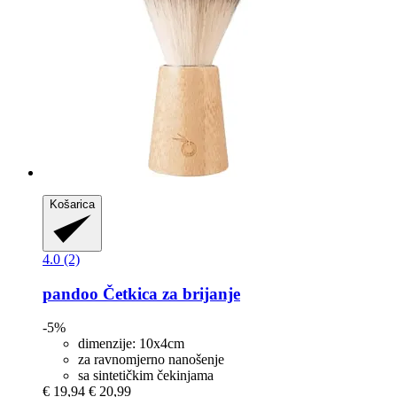
Košarica
4.0 (2)
pandoo
Četkica za brijanje
-5%
dimenzije: 10x4cm
za ravnomjerno nanošenje
sa sintetičkim čekinjama
€ 19,94
€ 20,99