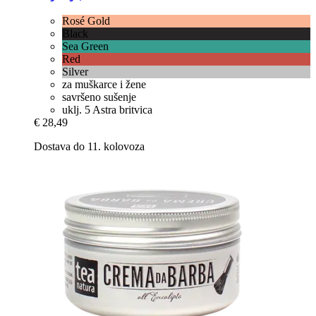
Rosé Gold
Black
Sea Green
Red
Silver
za muškarce i žene
savršeno sušenje
uklj. 5 Astra britvica
€ 28,49
Dostava do 11. kolovoza