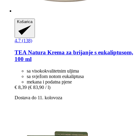
Košarica
4.7 (138)
TEA Natura
Krema za brijanje s eukaliptusom,
100 ml
sa visokokvalitetnim uljima
sa svježom notom eukaliptusa
mekana i podatna pjene
€ 8,39
(€ 83,90 / l)
Dostava do 11. kolovoza