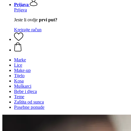
Prijava
Prijava
Jeste li ovdje
prvi put?
Kreirajte račun
Marke
Lice
Make-up
Tijelo
Kosa
Muškarci
Bebe i djeca
Teme
Zaštita od sunca
Posebne ponude