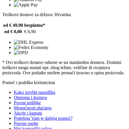
Troškovi dostave za državu: Hrvatska
od € 49,90
besplatno*
od € 0,00
€ 6,90
* Ovi troškovi dostave odnose se na standardnu ​​dostavu. Dodatni
troškovi mogu nastati npr. zbog težine, veličine ili svojstava
proizvoda. Ove podatke možete pronaći izravno u opisu proizvoda.
Pomoć i podrška korisnicima
Kako izvršiti narudžbu
Otprema i dostava
Povrat pošiljke
Mogućnosti plaćanja
Akcije i kuponi
Potrebna Vam je daljnja pomoć?
Pravne osobe
Moj korisnički račun