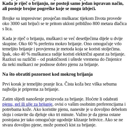
Kada je riječ o brijanju, ne postoji samo jedan ispravan način,
ali postoje brojne pogreške koje se mogu izbjeći.
Brojke su impresivne: prosječan muškarac tijekom života provede
oko 3000 sati brijući se te pritom ukloni približno 800 metara dlačica
s lica.
Kada je riječ o brijanju, muškarci se već desetljećima dijele u dvije
skupine. Oko 60 % preferira mokro brijanje. Ono omogućuje vrlo
temeljito brijanje i provjerena je metoda koja se koristi stoljećima.
Ipak, oko 40 % muškaraca radije koristi električni aparat za brijanje.
Razlozi su različiti – od praktičnosti i uštede vremena do činjenice
da neki muškarci ne podnose dobro pjenu za brijanje.
Na što obratiti pozornost kod mokrog brijanja
Prvi korak je temeljito pranje lica. Čista koža bez viška sebuma
najbolja je priprema za brijanje.
Zatim slijedi nanošenje proizvoda za brijanje. Hoćete li odabrati
pjenu, gel ili ulje za brijanje
, ovisi o vašim osobnim preferencijama i
potrebama kože. Ako koristite pjenu, nanesite je u dovoljno debelom
sloju i ostavite da djeluje oko tri minute. Važno je da pjena ostane
postojana jer tako omogućuje ugodnije klizanje britvice. Ako se ne
stvara dovoljno pjene, može pomoći kist za brijanje.