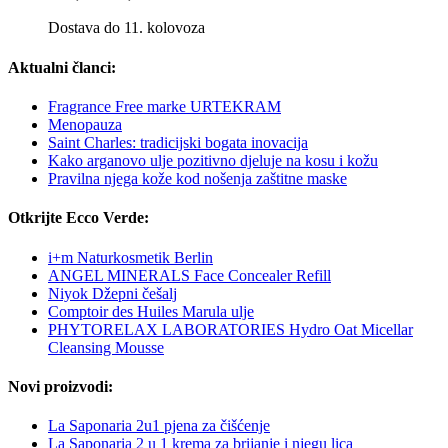
Dostava do 11. kolovoza
Aktualni članci:
Fragrance Free marke URTEKRAM
Menopauza
Saint Charles: tradicijski bogata inovacija
Kako arganovo ulje pozitivno djeluje na kosu i kožu
Pravilna njega kože kod nošenja zaštitne maske
Otkrijte Ecco Verde:
i+m Naturkosmetik Berlin
ANGEL MINERALS Face Concealer Refill
Niyok Džepni češalj
Comptoir des Huiles Marula ulje
PHYTORELAX LABORATORIES Hydro Oat Micellar
Cleansing Mousse
Novi proizvodi:
La Saponaria 2u1 pjena za čišćenje
La Saponaria 2 u 1 krema za brijanje i njegu lica