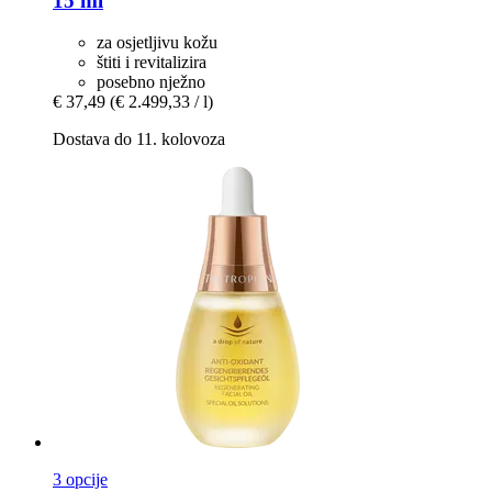
15 ml
za osjetljivu kožu
štiti i revitalizira
posebno nježno
€ 37,49
(€ 2.499,33 / l)
Dostava do 11. kolovoza
3 opcije