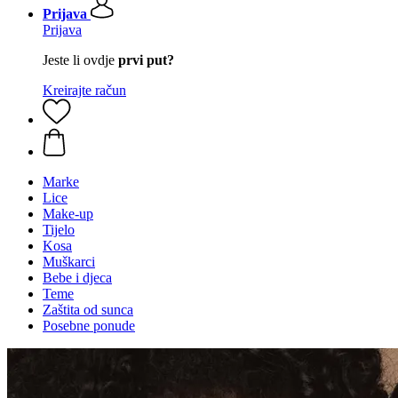
Prijava
Prijava
Jeste li ovdje
prvi put?
Kreirajte račun
Marke
Lice
Make-up
Tijelo
Kosa
Muškarci
Bebe i djeca
Teme
Zaštita od sunca
Posebne ponude