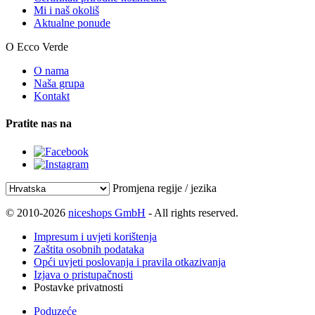
Mi i naš okoliš
Aktualne ponude
O Ecco Verde
O nama
Naša grupa
Kontakt
Pratite nas na
Promjena regije / jezika
© 2010-2026
niceshops GmbH
- All rights reserved.
Impresum i uvjeti korištenja
Zaštita osobnih podataka
Opći uvjeti poslovanja i pravila otkazivanja
Izjava o pristupačnosti
Postavke privatnosti
Poduzeće