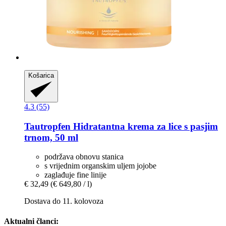
Košarica
4.3 (55)
Tautropfen
Hidratantna krema za lice s pasjim
trnom, 50 ml
podržava obnovu stanica
s vrijednim organskim uljem jojobe
zaglađuje fine linije
€ 32,49
(€ 649,80 / l)
Dostava do 11. kolovoza
Aktualni članci: