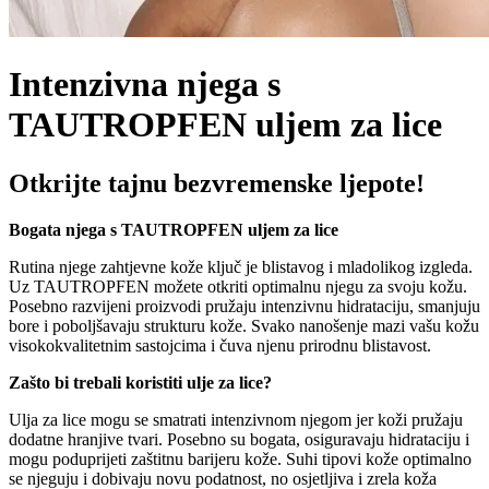
Intenzivna njega s
TAUTROPFEN uljem za lice
Otkrijte tajnu bezvremenske ljepote!
Bogata njega s TAUTROPFEN uljem za lice
Rutina njege zahtjevne kože ključ je blistavog i mladolikog izgleda.
Uz TAUTROPFEN možete otkriti optimalnu njegu za svoju kožu.
Posebno razvijeni proizvodi pružaju intenzivnu hidrataciju, smanjuju
bore i poboljšavaju strukturu kože. Svako nanošenje mazi vašu kožu
visokokvalitetnim sastojcima i čuva njenu prirodnu blistavost.
Zašto bi trebali koristiti ulje za lice?
Ulja za lice mogu se smatrati intenzivnom njegom jer koži pružaju
dodatne hranjive tvari. Posebno su bogata, osiguravaju hidrataciju i
mogu poduprijeti zaštitnu barijeru kože. Suhi tipovi kože optimalno
se njeguju i dobivaju novu podatnost, no osjetljiva i zrela koža