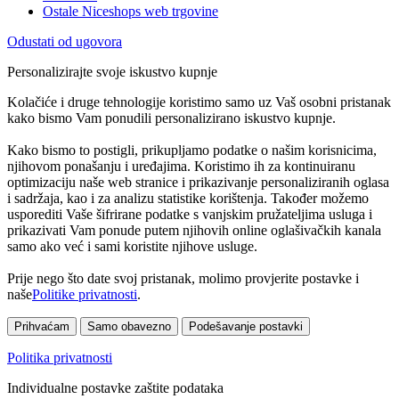
Ostale Niceshops web trgovine
Odustati od ugovora
Personalizirajte svoje iskustvo kupnje
Kolačiće i druge tehnologije koristimo samo uz Vaš osobni pristanak
kako bismo Vam ponudili personalizirano iskustvo kupnje.
Kako bismo to postigli, prikupljamo podatke o našim korisnicima,
njihovom ponašanju i uređajima. Koristimo ih za kontinuiranu
optimizaciju naše web stranice i prikazivanje personaliziranih oglasa
i sadržaja, kao i za analizu statistike korištenja. Također možemo
usporediti Vaše šifrirane podatke s vanjskim pružateljima usluga i
prikazivati Vam ponude putem njihovih online oglašivačkih kanala
samo ako već i sami koristite njihove usluge.
Prije nego što date svoj pristanak, molimo provjerite postavke i
naše
Politike privatnosti
.
Prihvaćam
Samo obavezno
Podešavanje postavki
Politika privatnosti
Individualne postavke zaštite podataka