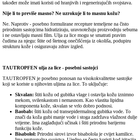
također može imati koristi od hranjivih i regenerirajućih svojstava.
Nije li to previše masno? Ne uzrokuje li to masnu kožu?
Ne. Naprotiv - posebno formulirane recepture temeljene na čisto
prirodnim sastojcima hidratiziraju, uravnotežuju proizvodnju sebuma
i ne ostavljaju masni film. Ulja za lice mogu se smatrati pravim
čudima za njegu: štite od štetnog onečišćenja iz okoliša, podupiru
strukturu kože i osiguravaju zdrav izgled.
TAUTROPFEN ulja za lice - posebni sastojci
TAUTROPFEN je posebno ponosan na visokokvalitetne sastojke
koji se koriste u njihovim uljima za lice. To uključuje:
Skvalan:
štiti kožu od gubitka vlage i ostavlja kožu iznimno
mekom, svilenkastom i nemasnom. Kao vlastita lipidna
komponenta kože, skvalan se vrlo dobro podnosi.
Baobab:
štiti kožu od transepidermalnog gubitka vode. To
znači da koža gubi manje vode i stoga zadržava vlažnost dulje
vrijeme. Ima zaglađujući učinak i štiti prirodnu barijernu
funkciju kože.
Bisabolol:
Prirodni sirovi izvor bisabolola je cvijet kamilice.
Ima protuupalna svojstva. Ujedno se često koristi kod iritacija