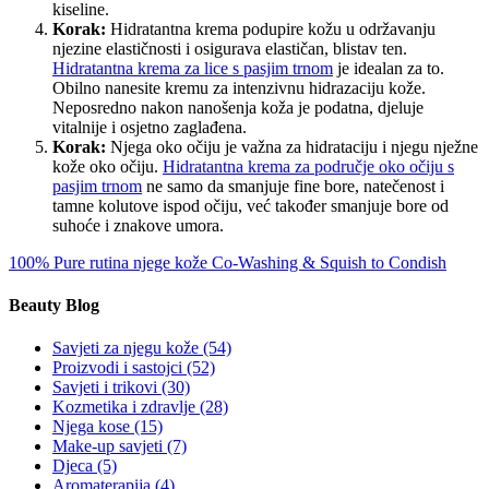
kiseline.
Korak:
Hidratantna krema podupire kožu u održavanju
njezine elastičnosti i osigurava elastičan, blistav ten.
Hidratantna krema za lice s pasjim trnom
je idealan za to.
Obilno nanesite kremu za intenzivnu hidrazaciju kože.
Neposredno nakon nanošenja koža je podatna, djeluje
vitalnije i osjetno zaglađena.
Korak:
Njega oko očiju je važna za hidrataciju i njegu nježne
kože oko očiju.
Hidratantna krema za područje oko očiju s
pasjim trnom
ne samo da smanjuje fine bore, natečenost i
tamne kolutove ispod očiju, već također smanjuje bore od
suhoće i znakove umora.
100% Pure rutina njege kože
Co-Washing & Squish to Condish
Beauty Blog
Savjeti za njegu kože
(54)
Proizvodi i sastojci
(52)
Savjeti i trikovi
(30)
Kozmetika i zdravlje
(28)
Njega kose
(15)
Make-up savjeti
(7)
Djeca
(5)
Aromaterapija
(4)