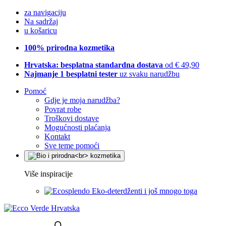
za navigaciju
Na sadržaj
u košaricu
100% prirodna kozmetika
Hrvatska: besplatna standardna dostava
od € 49,90
Najmanje 1 besplatni tester
uz svaku narudžbu
Pomoć
Gdje je moja narudžba?
Povrat robe
Troškovi dostave
Mogućnosti plaćanja
Kontakt
Sve teme pomoći
Više inspiracije
Eko-deterdženti i još mnogo toga