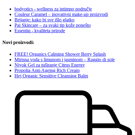
bodyotics - wellness za intimno područje
Couleur Caramel – inovativni make-up proizvodi
Brijanje: kako bi sve išlo glatko
Pai Skincare – za svaki tip kože ponešto
Essentiq - kvaliteta prirode
Novi proizvodi:
FREE! Organics Calming Shower Berry Splash
Mirisna voda s limunom i jasminom – Raggio di sole
Niyok Gel za tuširanje Citrus Energy
Propolia Anti-Ageing Rich Cream
Hej Organic Sensitive Cleansing Balm