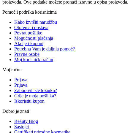
proizvoda. Ove podatke možete pronaći izravno u opisu proizvoda.
Pomoć i podrška korisnicima
Kako izvršiti narudžbu
Otprema i dostava
Povrat pošiljke
Mogućnosti plaćanja
Akcije i kuponi
Potrebna Vam je daljnja pomoć?
Pravne osobe
Moj korisnički račun
Moj račun
Prijava
Prijava
Zaboravili ste lozinku?
Gdje je moja pošiljka?
Iskoristiti kupon
Dobro je znati
Beauty Blog
Sastojci
Certifikati prirodne kozmetike