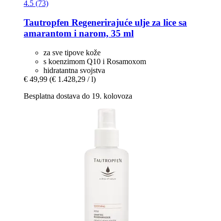
4.5 (73)
Tautropfen
Regenerirajuće ulje za lice sa
amarantom i narom, 35 ml
za sve tipove kože
s koenzimom Q10 i Rosamoxom
hidratantna svojstva
€ 49,99
(€ 1.428,29 / l)
Besplatna dostava do 19. kolovoza