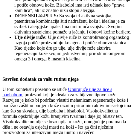
i potiče obnovu kože. Bisabolol ima isti učinak kao "prava
kamilica", ali uz znatno nižu stopu alergija.
DEFENSIL®-PLUS:
Sa svoja tri aktivna sastojka,
patentirana kombinacija štiti nadraženu kožu i idealna je za
svrbež i alergijske upale. Ima umirujuća svojstva. Svojim
aktivnim sastojcima pomaže u jačanju i obnovi kožne barijere.
Ulje divlje ruže:
Ulje divlje ruže iz kontroliranog organskog
uzgoja potiče proizvodnju kolagena i potiče obnovu stanica.
Kao rijetko koje drugo ulje, ulje divlje ruže aktivira
regeneraciju kože svojim jedinstvenim, prirodnim omjerom
omega 3 i omega 6 masnih kiselina.
Savršen dodatak za vašu rutinu njege
U tom kontekstu posebno se ističe
Umirujuće ulje za lice s
baobabom
, proizvod koji je idealan za zahtjevne tipove kože.
Razvijen je kako bi podržao vlastiti mehanizam regeneracije kože i
podržao zaštitnu barijeru kože raznim prirodnim aktivnim sastojcima
kao što su skvalan, ulje baobaba i bisabolol. Visokokvalitetna
formula opskrbljuje kožu hranjivim tvarima i daje joj blistav ten.
Visokokvalitetno ulje se brzo upija u kožu, omogućuje porama da
dišu i ne ostavlja osjećaj masti na koži - što ga čini nježnim
proizvodom za intenzivnu njegu ujutro i navečer.