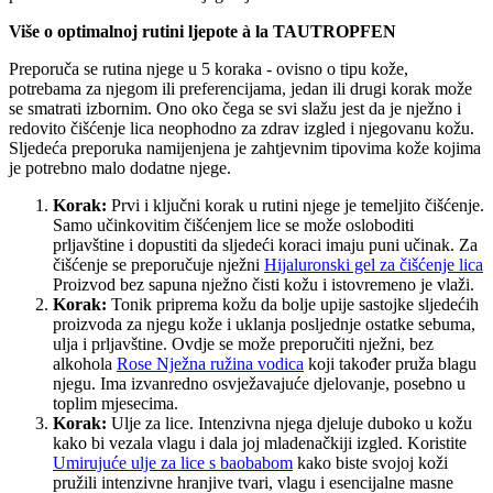
Više o optimalnoj rutini ljepote à la TAUTROPFEN
Preporuča se rutina njege u 5 koraka - ovisno o tipu kože,
potrebama za njegom ili preferencijama, jedan ili drugi korak može
se smatrati izbornim. Ono oko čega se svi slažu jest da je nježno i
redovito čišćenje lica neophodno za zdrav izgled i njegovanu kožu.
Sljedeća preporuka namijenjena je zahtjevnim tipovima kože kojima
je potrebno malo dodatne njege.
Korak:
Prvi i ključni korak u rutini njege je temeljito čišćenje.
Samo učinkovitim čišćenjem lice se može osloboditi
prljavštine i dopustiti da sljedeći koraci imaju puni učinak. Za
čišćenje se preporučuje nježni
Hijaluronski gel za čišćenje lica
Proizvod bez sapuna nježno čisti kožu i istovremeno je vlaži.
Korak:
Tonik priprema kožu da bolje upije sastojke sljedećih
proizvoda za njegu kože i uklanja posljednje ostatke sebuma,
ulja i prljavštine. Ovdje se može preporučiti nježni, bez
alkohola
Rose Nježna ružina vodica
koji također pruža blagu
njegu. Ima izvanredno osvježavajuće djelovanje, posebno u
toplim mjesecima.
Korak:
Ulje za lice. Intenzivna njega djeluje duboko u kožu
kako bi vezala vlagu i dala joj mladenačkiji izgled. Koristite
Umirujuće ulje za lice s baobabom
kako biste svojoj koži
pružili intenzivne hranjive tvari, vlagu i esencijalne masne