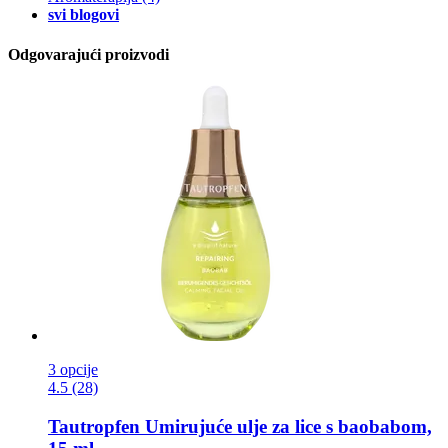
svi blogovi
Odgovarajući proizvodi
3 opcije
4.5 (28)
Tautropfen
Umirujuće ulje za lice s baobabom,