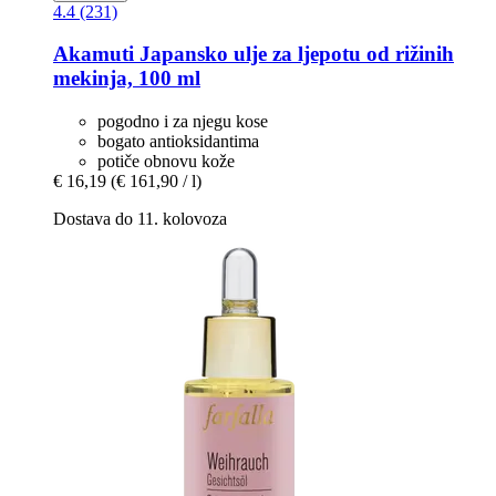
4.4 (231)
Akamuti
Japansko ulje za ljepotu od rižinih
mekinja, 100 ml
pogodno i za njegu kose
bogato antioksidantima
potiče obnovu kože
€ 16,19
(€ 161,90 / l)
Dostava do 11. kolovoza