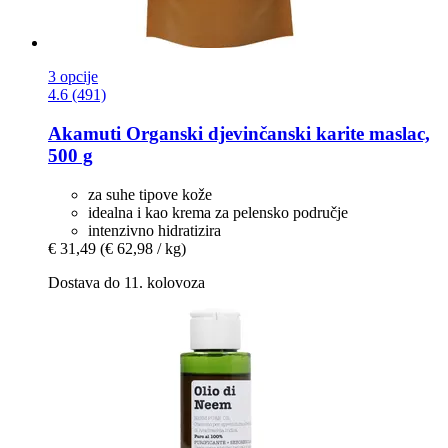
3 opcije
4.6 (491)
Akamuti
Organski djevinčanski karite maslac,
500 g
za suhe tipove kože
idealna i kao krema za pelensko područje
intenzivno hidratizira
€ 31,49
(€ 62,98 / kg)
Dostava do 11. kolovoza