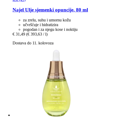
Najel
Ulje sjemenki opuncije, 80 ml
za zrelu, suhu i umornu kožu
učvršćuje i hidratizira
pogodan i za njegu kose i noktiju
€ 31,49
(€ 393,63 / l)
Dostava do 11. kolovoza