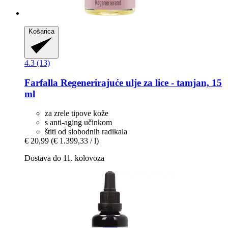
Košarica
4.3 (13)
Farfalla
Regenerirajuće ulje za lice -​ tamjan, 15
ml
za zrele tipove kože
s anti-aging učinkom
štiti od slobodnih radikala
€ 20,99
(€ 1.399,33 / l)
Dostava do 11. kolovoza