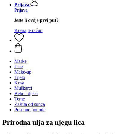
Prijava
Prijava
Jeste li ovdje
prvi put?
Kreirajte račun
Marke
Lice
Make-up
Tijelo
Kosa
Muškarci
Bebe i djeca
Teme
Zaštita od sunca
Posebne ponude
Prirodna ulja za njegu lica