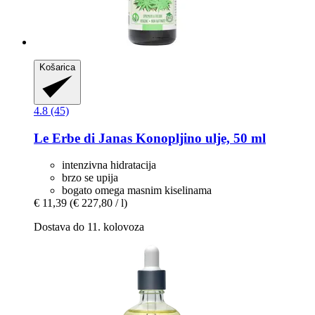
Košarica
4.8 (45)
Le Erbe di Janas
Konopljino ulje, 50 ml
intenzivna hidratacija
brzo se upija
bogato omega masnim kiselinama
€ 11,39
(€ 227,80 / l)
Dostava do 11. kolovoza