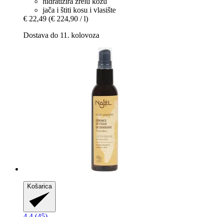
hidratizira zrelu kožu
jača i štiti kosu i vlasište
€ 22,49
(€ 224,90 / l)
Dostava do 11. kolovoza
Košarica
4.4 (45)