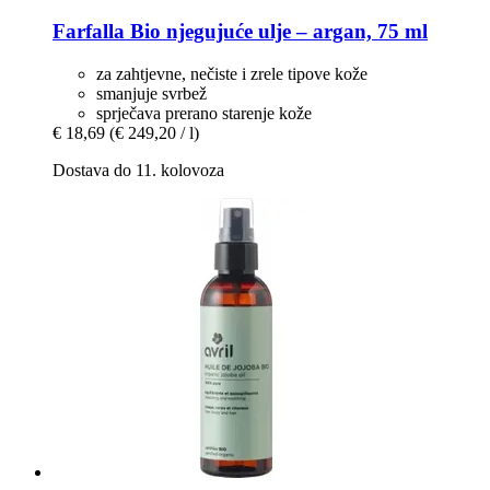
Farfalla
Bio njegujuće ulje – argan, 75 ml
za zahtjevne, nečiste i zrele tipove kože
smanjuje svrbež
sprječava prerano starenje kože
€ 18,69
(€ 249,20 / l)
Dostava do 11. kolovoza