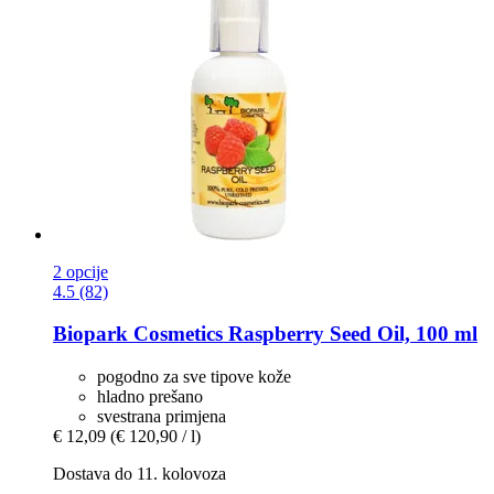
2 opcije
4.5 (82)
Biopark Cosmetics
Raspberry Seed Oil, 100 ml
pogodno za sve tipove kože
hladno prešano
svestrana primjena
€ 12,09
(€ 120,90 / l)
Dostava do 11. kolovoza