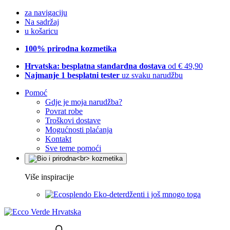
za navigaciju
Na sadržaj
u košaricu
100% prirodna kozmetika
Hrvatska: besplatna standardna dostava
od € 49,90
Najmanje 1 besplatni tester
uz svaku narudžbu
Pomoć
Gdje je moja narudžba?
Povrat robe
Troškovi dostave
Mogućnosti plaćanja
Kontakt
Sve teme pomoći
Više inspiracije
Eko-deterdženti i još mnogo toga