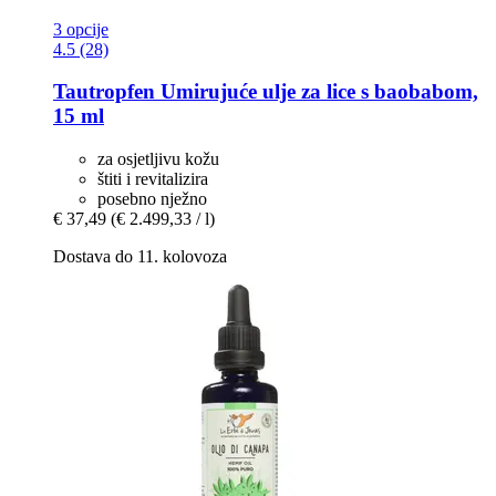
3 opcije
4.5 (28)
Tautropfen
Umirujuće ulje za lice s baobabom,
15 ml
za osjetljivu kožu
štiti i revitalizira
posebno nježno
€ 37,49
(€ 2.499,33 / l)
Dostava do 11. kolovoza