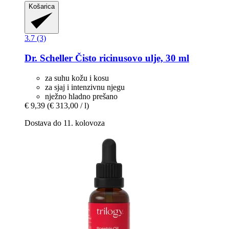
Košarica
3.7 (3)
Dr. Scheller
Čisto ricinusovo ulje, 30 ml
za suhu kožu i kosu
za sjaj i intenzivnu njegu
nježno hladno prešano
€ 9,39
(€ 313,00 / l)
Dostava do 11. kolovoza