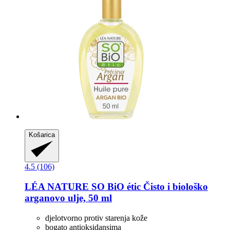
Košarica
4.5 (106)
LÉA NATURE SO BiO étic
Čisto i biološko
arganovo ulje, 50 ml
djelotvorno protiv starenja kože
bogato antioksidansima