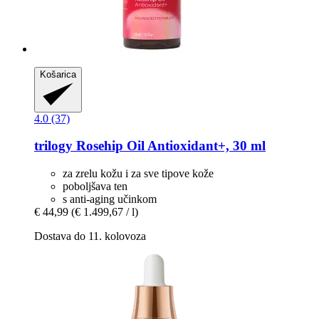
Košarica
4.0 (37)
trilogy
Rosehip Oil Antioxidant+, 30 ml
za zrelu kožu i za sve tipove kože
poboljšava ten
s anti-aging učinkom
€ 44,99
(€ 1.499,67 / l)
Dostava do 11. kolovoza