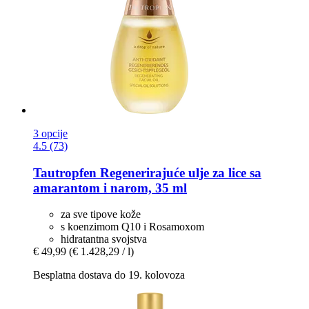
3 opcije
4.5 (73)
Tautropfen
Regenerirajuće ulje za lice sa
amarantom i narom, 35 ml
za sve tipove kože
s koenzimom Q10 i Rosamoxom
hidratantna svojstva
€ 49,99
(€ 1.428,29 / l)
Besplatna dostava do 19. kolovoza