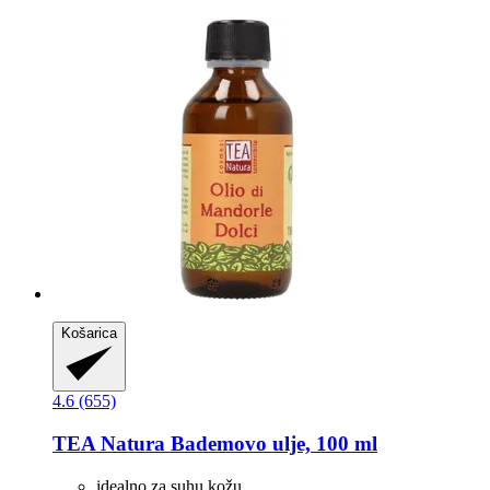
Košarica
4.6 (655)
TEA Natura
Bademovo ulje, 100 ml
idealno za suhu kožu