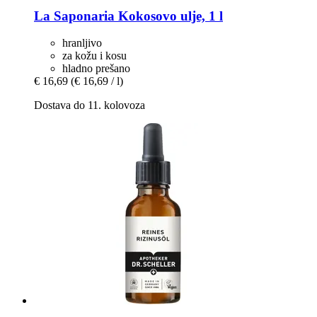
La Saponaria
Kokosovo ulje, 1 l
hranljivo
za kožu i kosu
hladno prešano
€ 16,69
(€ 16,69 / l)
Dostava do 11. kolovoza