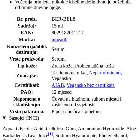
Večernja primjena glikolne kiseline definitivno je poželjnija
od rutine dnevne njege.
Br. proiz.
BER-BEL8
Sadržaj:
15 ml
EAN:
8029182011217
Marka:
bioearth
Konzistencija/oblik
Serum
doziranja:
Vrste proizvoda:
Serumi
Tip kože:
Zrela koža, Problematična koža
Testirano na nikal,
Neparfurmirano
,
Značajke:
Vegansko
Certtifikati:
AIAB
,
Vegansko bez certifikata
PAO:
12 mjeseci
Napomena o
Čuvati na hladnom, suhom mjestu i
skladištenju:
zaštićeno od svjetlosti
Vrsta pakiranja:
Pipeta / bočica s pipetom
Sastojci (INCI)
Aqua, Glycolic Acid, Cellulose Gum, Ammonium Hydroxide, Aloe
[1]
Barbadensis Leaf Juice
, Sodium Hyaluronate, Phenylethanol,