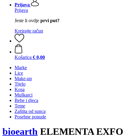
Prijava
Prijava
Jeste li ovdje
prvi put?
Kreirajte račun
Košarica
€ 0,00
Marke
Lice
Make-up
Tijelo
Kosa
Muškarci
Bebe i djeca
Teme
Zaštita od sunca
Posebne ponude
bioearth
ELEMENTA EXFO