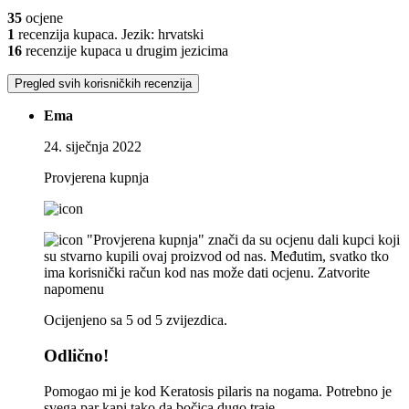
35
ocjene
1
recenzija kupaca. Jezik: hrvatski
16
recenzije kupaca u drugim jezicima
Pregled svih korisničkih recenzija
Ema
24. siječnja 2022
Provjerena kupnja
"Provjerena kupnja" znači da su ocjenu dali kupci koji
su stvarno kupili ovaj proizvod od nas. Međutim, svatko tko
ima korisnički račun kod nas može dati ocjenu.
Zatvorite
napomenu
Ocijenjeno sa 5 od 5 zvijezdica.
Odlično!
Pomogao mi je kod Keratosis pilaris na nogama. Potrebno je
svega par kapi tako da bočica dugo traje.