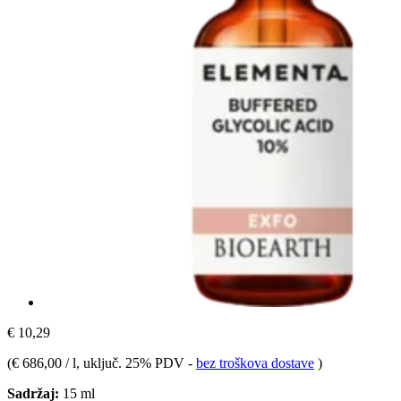
€ 10,29
(
€ 686,00 / l
, uključ. 25% PDV
-
bez troškova dostave
)
Sadržaj:
15 ml