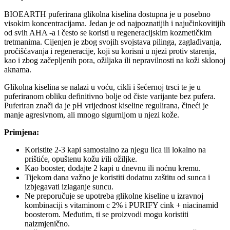
BIOEARTH puferirana glikolna kiselina dostupna je u posebno
visokim koncentracijama. Jedan je od najpoznatijih i najučinkovitijih
od svih AHA -a i često se koristi u regeneracijskim kozmetičkim
tretmanima. Cijenjen je zbog svojih svojstava pilinga, zaglađivanja,
pročišćavanja i regeneracije, koji su korisni u njezi protiv starenja,
kao i zbog začepljenih pora, ožiljaka ili nepravilnosti na koži sklonoj
aknama.
Glikolna kiselina se nalazi u voću, cikli i šećernoj trsci te je u
puferiranom obliku definitivno bolje od čiste varijante bez pufera.
Puferiran znači da je pH vrijednost kiseline regulirana, čineći je
manje agresivnom, ali mnogo sigurnijom u njezi kože.
Primjena:
Koristite 2-3 kapi samostalno za njegu lica ili lokalno na
prištiće, opuštenu kožu i/ili ožiljke.
Kao booster, dodajte 2 kapi u dnevnu ili noćnu kremu.
Tijekom dana važno je koristiti dodatnu zaštitu od sunca i
izbjegavati izlaganje suncu.
Ne preporučuje se upotreba glikolne kiseline u izravnoj
kombinaciji s vitaminom c 2% i PURIFY cink + niacinamid
boosterom. Međutim, ti se proizvodi mogu koristiti
naizmjenično.