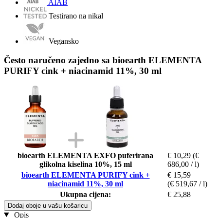
AIAB
Testirano na nikal
Vegansko
Često naručeno zajedno sa bioearth ELEMENTA
PURIFY cink + niacinamid 11%, 30 ml
bioearth ELEMENTA EXFO puferirana
€ 10,29
(€
glikolna kiselina 10%, 15 ml
686,00 / l)
bioearth ELEMENTA PURIFY cink +
€ 15,59
niacinamid 11%, 30 ml
(€ 519,67 / l)
Ukupna cijena:
€ 25,88
Dodaj oboje u vašu košaricu
Opis