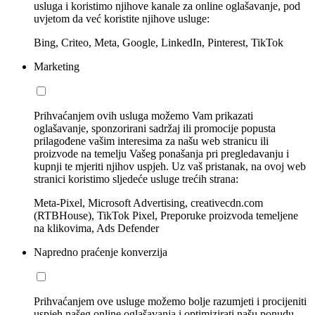
usluga i koristimo njihove kanale za online oglašavanje, pod
uvjetom da već koristite njihove usluge:
Bing, Criteo, Meta, Google, LinkedIn, Pinterest, TikTok
Marketing
Prihvaćanjem ovih usluga možemo Vam prikazati
oglašavanje, sponzorirani sadržaj ili promocije popusta
prilagođene vašim interesima za našu web stranicu ili
proizvode na temelju Vašeg ponašanja pri pregledavanju i
kupnji te mjeriti njihov uspjeh. Uz vaš pristanak, na ovoj web
stranici koristimo sljedeće usluge trećih strana:
Meta-Pixel, Microsoft Advertising, creativecdn.com
(RTBHouse), TikTok Pixel, Preporuke proizvoda temeljene
na klikovima, Ads Defender
Napredno praćenje konverzija
Prihvaćanjem ove usluge možemo bolje razumjeti i procijeniti
uspjeh našeg online oglašavanja i optimizirati našu ponudu