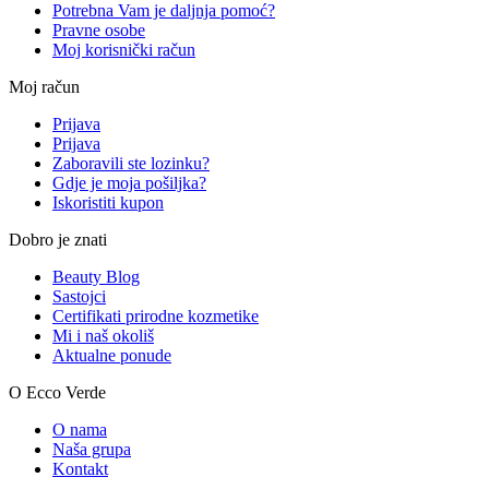
Potrebna Vam je daljnja pomoć?
Pravne osobe
Moj korisnički račun
Moj račun
Prijava
Prijava
Zaboravili ste lozinku?
Gdje je moja pošiljka?
Iskoristiti kupon
Dobro je znati
Beauty Blog
Sastojci
Certifikati prirodne kozmetike
Mi i naš okoliš
Aktualne ponude
O Ecco Verde
O nama
Naša grupa
Kontakt