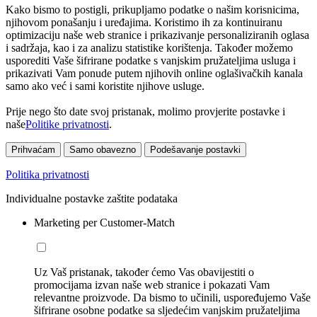
Kako bismo to postigli, prikupljamo podatke o našim korisnicima,
njihovom ponašanju i uređajima. Koristimo ih za kontinuiranu
optimizaciju naše web stranice i prikazivanje personaliziranih oglasa
i sadržaja, kao i za analizu statistike korištenja. Također možemo
usporediti Vaše šifrirane podatke s vanjskim pružateljima usluga i
prikazivati Vam ponude putem njihovih online oglašivačkih kanala
samo ako već i sami koristite njihove usluge.
Prije nego što date svoj pristanak, molimo provjerite postavke i
naše
Politike privatnosti
.
Prihvaćam
Samo obavezno
Podešavanje postavki
Politika privatnosti
Individualne postavke zaštite podataka
Marketing per Customer-Match
Uz Vaš pristanak, također ćemo Vas obavijestiti o
promocijama izvan naše web stranice i pokazati Vam
relevantne proizvode. Da bismo to učinili, uspoređujemo Vaše
šifrirane osobne podatke sa sljedećim vanjskim pružateljima