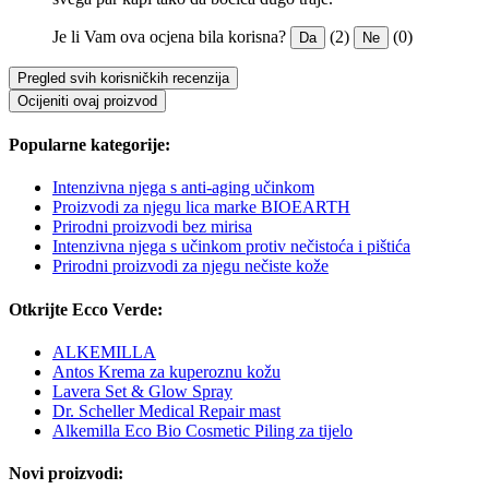
Je li Vam ova ocjena bila korisna?
(2)
(0)
Da
Ne
Pregled svih korisničkih recenzija
Ocijeniti ovaj proizvod
Popularne kategorije:
Intenzivna njega s anti-aging učinkom
Proizvodi za njegu lica marke BIOEARTH
Prirodni proizvodi bez mirisa
Intenzivna njega s učinkom protiv nečistoća i pištića
Prirodni proizvodi za njegu nečiste kože
Otkrijte Ecco Verde:
ALKEMILLA
Antos Krema za kuperoznu kožu
Lavera Set & Glow Spray
Dr. Scheller Medical Repair mast
Alkemilla Eco Bio Cosmetic Piling za tijelo
Novi proizvodi: