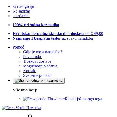
za navigaciju
Na sadržaj
u košaricu
100% prirodna kozmetika
Hrvatska: besplatna standardna dostava
od € 49,90
Najmanje 1 besplatni tester
uz svaku narudžbu
Pomoć
Gdje je moja narudžba?
Povrat robe
Troškovi dostave
Mogućnosti plaćanja
Kontakt
Sve teme pomoći
Više inspiracije
Eko-deterdženti i još mnogo toga