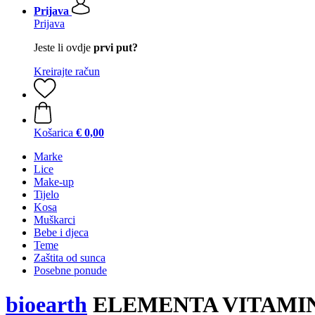
Prijava
Prijava
Jeste li ovdje
prvi put?
Kreirajte račun
Košarica
€ 0,00
Marke
Lice
Make-up
Tijelo
Kosa
Muškarci
Bebe i djeca
Teme
Zaštita od sunca
Posebne ponude
bioearth
ELEMENTA VITAMIN V