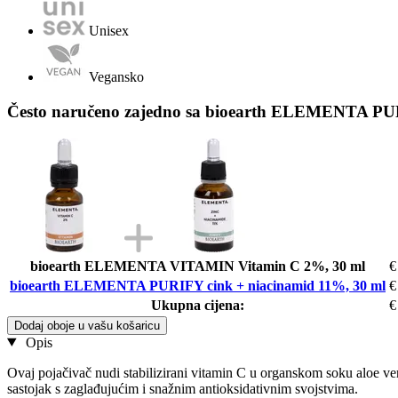
Unisex
Vegansko
Često naručeno zajedno sa bioearth ELEMENTA PUR
bioearth ELEMENTA VITAMIN Vitamin C 2%, 30 ml
€
bioearth ELEMENTA PURIFY cink + niacinamid 11%, 30 ml
€
Ukupna cijena:
€
Dodaj oboje u vašu košaricu
Opis
Ovaj pojačivač nudi stabilizirani vitamin C u organskom soku aloe ver
sastojak s zaglađujućim i snažnim antioksidativnim svojstvima.