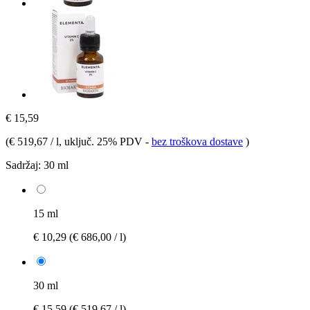
€ 15,59
(
€ 519,67 / l
, uključ. 25% PDV
-
bez troškova dostave
)
Sadržaj:
30 ml
15 ml
€ 10,29
(€ 686,00 / l)
30 ml
€ 15,59
(€ 519,67 / l)