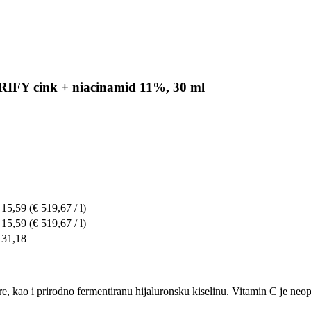
IFY cink + niacinamid 11%, 30 ml
 15,59
(€ 519,67 / l)
 15,59
(€ 519,67 / l)
 31,18
e, kao i prirodno fermentiranu hijaluronsku kiselinu. Vitamin C je neoph