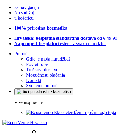
za navigaciju
Na sadržaj
u košaricu
100% prirodna kozmetika
Hrvatska: besplatna standardna dostava
od € 49,90
Najmanje 1 besplatni tester
uz svaku narudžbu
Pomoć
Gdje je moja narudžba?
Povrat robe
Troškovi dostave
Mogućnosti plaćanja
Kontakt
Sve teme pomoći
Više inspiracije
Eko-deterdženti i još mnogo toga