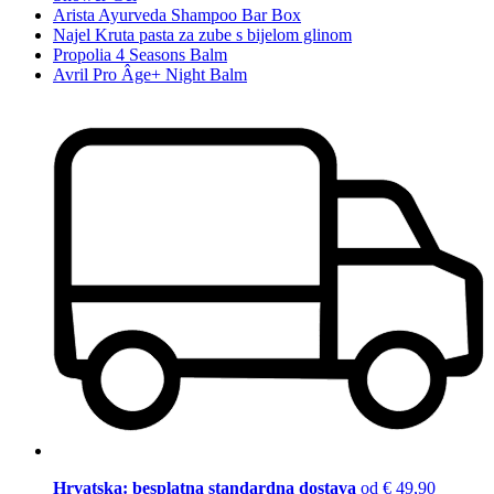
Arista Ayurveda Shampoo Bar Box
Najel Kruta pasta za zube s bijelom glinom
Propolia 4 Seasons Balm
Avril Pro Âge+ Night Balm
Hrvatska: besplatna standardna dostava
od € 49,90