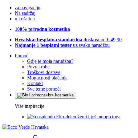
za navigaciju
Na sadržaj
u košaricu
100% prirodna kozmetika
Hrvatska: besplatna standardna dostava
od € 49,90
Najmanje 1 besplatni tester
uz svaku narudžbu
Pomoć
Gdje je moja narudžba?
Povrat robe
Troškovi dostave
Mogućnosti plaćanja
Kontakt
Sve teme pomoći
Više inspiracije
Eko-deterdženti i još mnogo toga