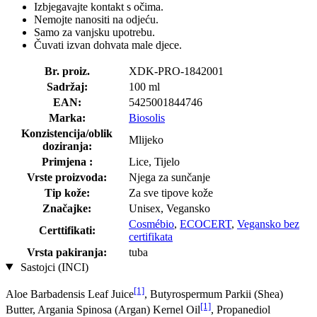
Izbjegavajte kontakt s očima.
Nemojte nanositi na odjeću.
Samo za vanjsku upotrebu.
Čuvati izvan dohvata male djece.
Br. proiz.
XDK-PRO-1842001
Sadržaj:
100 ml
EAN:
5425001844746
Marka:
Biosolis
Konzistencija/oblik
Mlijeko
doziranja:
Primjena :
Lice, Tijelo
Vrste proizvoda:
Njega za sunčanje
Tip kože:
Za sve tipove kože
Značajke:
Unisex, Vegansko
Cosmébio
,
ECOCERT
,
Vegansko bez
Certtifikati:
certifikata
Vrsta pakiranja:
tuba
Sastojci (INCI)
[1]
Aloe Barbadensis Leaf Juice
, Butyrospermum Parkii (Shea)
[1]
Butter, Argania Spinosa (Argan) Kernel Oil
, Propanediol