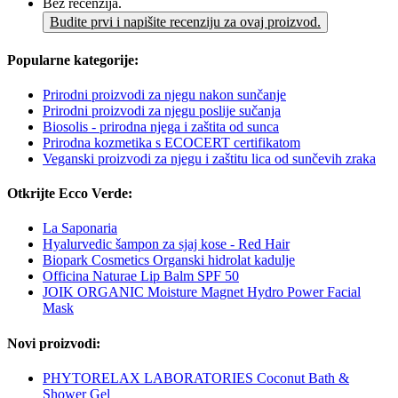
Bez recenzija.
Budite prvi i napišite recenziju za ovaj proizvod.
Popularne kategorije:
Prirodni proizvodi za njegu nakon sunčanje
Prirodni proizvodi za njegu poslije sučanja
Biosolis - prirodna njega i zaštita od sunca
Prirodna kozmetika s ECOCERT certifikatom
Veganski proizvodi za njegu i zaštitu lica od sunčevih zraka
Otkrijte Ecco Verde:
La Saponaria
Hyalurvedic šampon za sjaj kose - Red Hair
Biopark Cosmetics Organski hidrolat kadulje
Officina Naturae Lip Balm SPF 50
JOIK ORGANIC Moisture Magnet Hydro Power Facial
Mask
Novi proizvodi:
PHYTORELAX LABORATORIES Coconut Bath &
Shower Gel