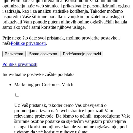
njihovom ponašanju i uređajima. Koristimo ih za kontinuiranu
optimizaciju naše web stranice i prikazivanje personaliziranih oglasa
i sadržaja, kao i za analizu statistike korištenja. Također možemo
usporediti Vaše šifrirane podatke s vanjskim pružateljima usluga i
prikazivati Vam ponude putem njihovih online oglašivačkih kanala
samo ako već i sami koristite njihove usluge.
Prije nego što date svoj pristanak, molimo provjerite postavke i
naše
Politike privatnosti
.
Prihvaćam
Samo obavezno
Podešavanje postavki
Politika privatnosti
Individualne postavke zaštite podataka
Marketing per Customer-Match
Uz Vaš pristanak, također ćemo Vas obavijestiti o
promocijama izvan naše web stranice i pokazati Vam
relevantne proizvode. Da bismo to učinili, uspoređujemo Vaše
šifrirane osobne podatke sa sljedećim vanjskim pružateljima
usluga i koristimo njihove kanale za online oglašavanje, pod
uvjetom da već koristite njihove usluge: