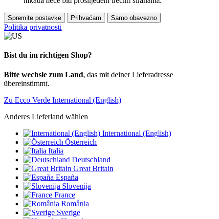
nikada neće biti proslijeđeni trećim stranama.
Spremite postavke
Prihvaćam
Samo obavezno
Politika privatnosti
Bist du im richtigen Shop?
Bitte wechsle zum Land
, das mit deiner Lieferadresse
übereinstimmt.
Zu Ecco Verde International (English)
Anderes Lieferland wählen
International (English)
Österreich
Italia
Deutschland
Great Britain
España
Slovenija
France
România
Sverige