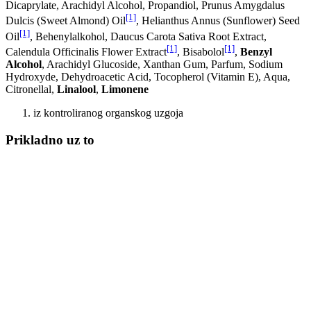
Dicaprylate, Arachidyl Alcohol, Propandiol, Prunus Amygdalus
[1]
Dulcis (Sweet Almond) Oil
, Helianthus Annus (Sunflower) Seed
[1]
Oil
, Behenylalkohol, Daucus Carota Sativa Root Extract,
[1]
[1]
Calendula Officinalis Flower Extract
, Bisabolol
,
Benzyl
Alcohol
, Arachidyl Glucoside, Xanthan Gum, Parfum, Sodium
Hydroxyde, Dehydroacetic Acid, Tocopherol (Vitamin E), Aqua,
Citronellal,
Linalool
,
Limonene
iz kontroliranog organskog uzgoja
Prikladno uz to