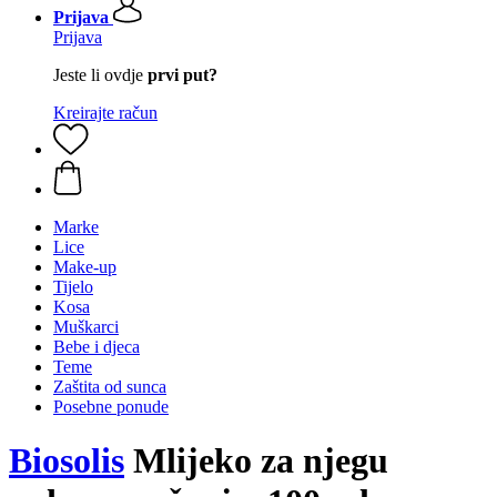
Prijava
Prijava
Jeste li ovdje
prvi put?
Kreirajte račun
Marke
Lice
Make-up
Tijelo
Kosa
Muškarci
Bebe i djeca
Teme
Zaštita od sunca
Posebne ponude
Biosolis
Mlijeko za njegu