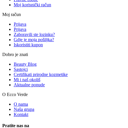
Moj korisnički račun
Moj račun
Prijava
Prijava
Zaboravili ste lozinku?
Gdje je moja pošiljka?
Iskoristiti kupon
Dobro je znati
Beauty Blog
Sastojci
Certifikati prirodne kozmetike
Mi i naš okoliš
Aktualne ponude
O Ecco Verde
O nama
Naša grupa
Kontakt
Pratite nas na