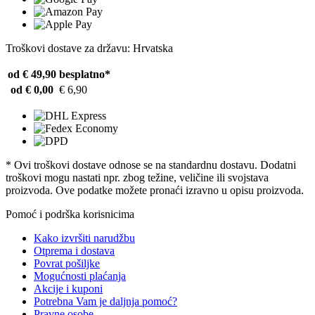
Troškovi dostave za državu: Hrvatska
od € 49,90
besplatno*
od € 0,00
€ 6,90
* Ovi troškovi dostave odnose se na standardnu ​​dostavu. Dodatni
troškovi mogu nastati npr. zbog težine, veličine ili svojstava
proizvoda. Ove podatke možete pronaći izravno u opisu proizvoda.
Pomoć i podrška korisnicima
Kako izvršiti narudžbu
Otprema i dostava
Povrat pošiljke
Mogućnosti plaćanja
Akcije i kuponi
Potrebna Vam je daljnja pomoć?
Pravne osobe