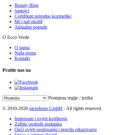
Beauty Blog
Sastojci
Certifikati prirodne kozmetike
Mi i naš okoliš
Aktualne ponude
O Ecco Verde
O nama
Naša grupa
Kontakt
Pratite nas na
Promjena regije / jezika
© 2010-2026
niceshops GmbH
- All rights reserved.
Impresum i uvjeti korištenja
Zaštita osobnih podataka
Opći uvjeti poslovanja i pravila otkazivanja
Izjava o pristupačnosti