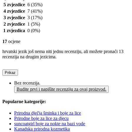
5 zvjezdice
6
(35%)
4 zvjezdice
7
(41%)
3 zvjezdice
3
(17%)
2 zvjezdice
1
(5%)
1 zvjezdica
0
(0%)
17
ocjene
hrvatski jezik još nema niti jednu recenziju, ali možete pronaći 13
recenzija na drugim jezicima.
Prikaz
Bez recenzija.
Budite prvi i napišite recenziju za ovaj proizvod.
Popularne kategorije:
Prirodna dječja šminka i boje za lice
Prirodne boje za lice za djecu
suncoatgirl boje za nokte na bazi vode
Kanadska prirodna kozmetika