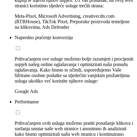
kupnji te mjeriti njihov uspjeh. Uz vaš pristanak, na ovoj web
stranici koristimo sljedeće usluge trećih strana:
Meta-Pixel, Microsoft Advertising, creativecdn.com
(RTBHouse), TikTok Pixel, Preporuke proizvoda temeljene
na klikovima, Ads Defender
Napredno praćenje konverzija
Prihvaćanjem ove usluge možemo bolje razumjeti i procijeniti
uspjeh našeg online oglašavanja i optimizirati našu ponudu
oglašavanja. Kako bismo to učinili, uspoređujemo Vaše
šifrirane osobne podatke sa sljedećim vanjskim pružateljima
usluga ukoliko već koristite njihove usluge:
Google Ads
Performanse
Prihvaćanjem ovih usluga možemo pratiti ponašanje klikova i
surfanja unutar naše web stranice i anonimno ih analizirati
kako bismo optimizirali našu web stranicu i kontinuirano