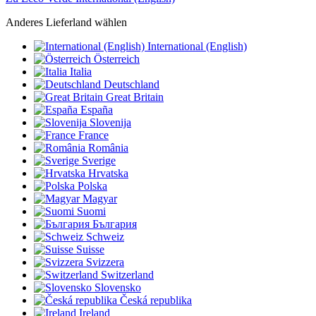
Anderes Lieferland wählen
International (English)
Österreich
Italia
Deutschland
Great Britain
España
Slovenija
France
România
Sverige
Hrvatska
Polska
Magyar
Suomi
България
Schweiz
Suisse
Svizzera
Switzerland
Slovensko
Česká republika
Ireland