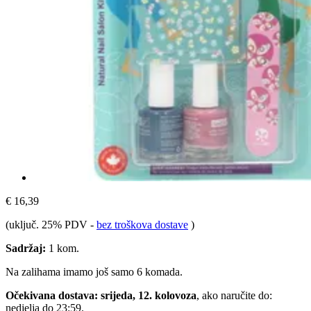
€ 16,39
(uključ. 25% PDV
-
bez troškova dostave
)
Sadržaj:
1 kom.
Na zalihama imamo još samo 6 komada.
Očekivana dostava: srijeda, 12. kolovoza
, ako naručite do:
nedjelja do 23:59
.