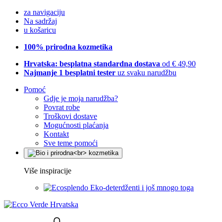
za navigaciju
Na sadržaj
u košaricu
100% prirodna kozmetika
Hrvatska: besplatna standardna dostava
od € 49,90
Najmanje 1 besplatni tester
uz svaku narudžbu
Pomoć
Gdje je moja narudžba?
Povrat robe
Troškovi dostave
Mogućnosti plaćanja
Kontakt
Sve teme pomoći
Više inspiracije
Eko-deterdženti i još mnogo toga