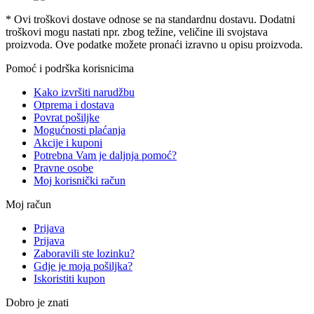
* Ovi troškovi dostave odnose se na standardnu ​​dostavu. Dodatni
troškovi mogu nastati npr. zbog težine, veličine ili svojstava
proizvoda. Ove podatke možete pronaći izravno u opisu proizvoda.
Pomoć i podrška korisnicima
Kako izvršiti narudžbu
Otprema i dostava
Povrat pošiljke
Mogućnosti plaćanja
Akcije i kuponi
Potrebna Vam je daljnja pomoć?
Pravne osobe
Moj korisnički račun
Moj račun
Prijava
Prijava
Zaboravili ste lozinku?
Gdje je moja pošiljka?
Iskoristiti kupon
Dobro je znati