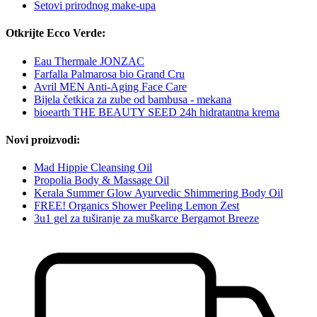
Setovi prirodnog make-upa
Otkrijte Ecco Verde:
Eau Thermale JONZAC
Farfalla Palmarosa bio Grand Cru
Avril MEN Anti-Aging Face Care
Bijela četkica za zube od bambusa - mekana
bioearth THE BEAUTY SEED 24h hidratantna krema
Novi proizvodi:
Mad Hippie Cleansing Oil
Propolia Body & Massage Oil
Kerala Summer Glow Ayurvedic Shimmering Body Oil
FREE! Organics Shower Peeling Lemon Zest
3u1 gel za tuširanje za muškarce Bergamot Breeze