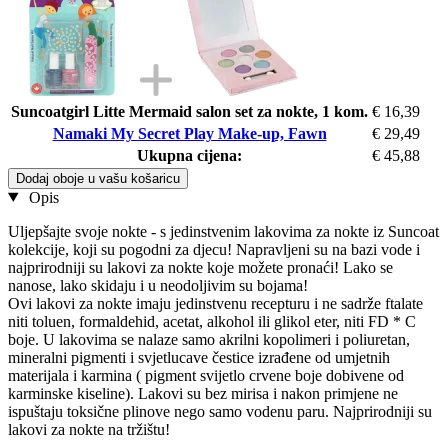
Suncoatgirl Litte Mermaid salon set za nokte, 1 kom.
€ 16,39
Namaki My Secret Play Make-up, Fawn
€ 29,49
Ukupna cijena:
€ 45,88
Dodaj oboje u vašu košaricu
Opis
Uljepšajte svoje nokte - s jedinstvenim lakovima za nokte iz Suncoat
kolekcije, koji su pogodni za djecu! Napravljeni su na bazi vode i
najprirodniji su lakovi za nokte koje možete pronaći! Lako se
nanose, lako skidaju i u neodoljivim su bojama!
Ovi lakovi za nokte imaju jedinstvenu recepturu i ne sadrže ftalate
niti toluen, formaldehid, acetat, alkohol ili glikol eter, niti FD * C
boje. U lakovima se nalaze samo akrilni kopolimeri i poliuretan,
mineralni pigmenti i svjetlucave čestice izrađene od umjetnih
materijala i karmina ( pigment svijetlo crvene boje dobivene od
karminske kiseline). Lakovi su bez mirisa i nakon primjene ne
ispuštaju toksične plinove nego samo vodenu paru. Najprirodniji su
lakovi za nokte na tržištu!