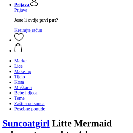
Prijava
Prijava
Jeste li ovdje
prvi put?
Kreirajte račun
Marke
Lice
Make-up
Tijelo
Kosa
Muškarci
Bebe i djeca
Teme
Zaštita od sunca
Posebne ponude
Suncoatgirl
Litte Mermaid