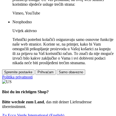
koristimo sljedeće usluge trećih strana:
Vimeo, YouTube
Neophodno
Uvijek aktivno
Tehnički potrebni kolačići osiguravaju samo osnovne funkcije
naše web stranice. Koriste se, na primjer, kako bi Vam
omogućili prikupljanje proizvoda u Vašoj košarici za kupnju
ili za prijavu na Vaš korisnički račun. To znači da nije moguće
izvući bilo kakve zaključke o Vama i svi dobiveni podaci
nikada neće biti proslijeđeni trećim stranama.
Spremite postavke
Prihvaćam
Samo obavezno
Politika privatnosti
Bist du im richtigen Shop?
Bitte wechsle zum Land
, das mit deiner Lieferadresse
übereinstimmt.
Zu Ecco Verde International (English)