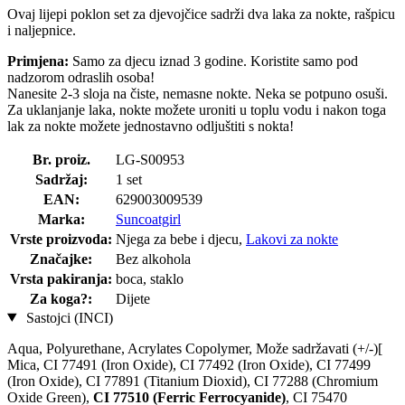
Ovaj lijepi poklon set za djevojčice sadrži dva laka za nokte, rašpicu
i naljepnice.
Primjena:
Samo za djecu iznad 3 godine. Koristite samo pod
nadzorom odraslih osoba!
Nanesite 2-3 sloja na čiste, nemasne nokte. Neka se potpuno osuši.
Za uklanjanje laka, nokte možete uroniti u toplu vodu i nakon toga
lak za nokte možete jednostavno odljuštiti s nokta!
Br. proiz.
LG-S00953
Sadržaj:
1 set
EAN:
629003009539
Marka:
Suncoatgirl
Vrste proizvoda:
Njega za bebe i djecu,
Lakovi za nokte
Značajke:
Bez alkohola
Vrsta pakiranja:
boca, staklo
Za koga?:
Dijete
Sastojci (INCI)
Aqua, Polyurethane, Acrylates Copolymer, Može sadržavati (+/-)[
Mica, CI 77491 (Iron Oxide), CI 77492 (Iron Oxide), CI 77499
(Iron Oxide), CI 77891 (Titanium Dioxid), CI 77288 (Chromium
Oxide Green),
CI 77510 (Ferric Ferrocyanide)
, CI 75470