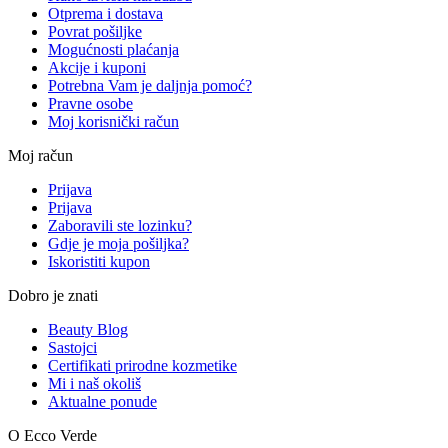
Otprema i dostava
Povrat pošiljke
Mogućnosti plaćanja
Akcije i kuponi
Potrebna Vam je daljnja pomoć?
Pravne osobe
Moj korisnički račun
Moj račun
Prijava
Prijava
Zaboravili ste lozinku?
Gdje je moja pošiljka?
Iskoristiti kupon
Dobro je znati
Beauty Blog
Sastojci
Certifikati prirodne kozmetike
Mi i naš okoliš
Aktualne ponude
O Ecco Verde