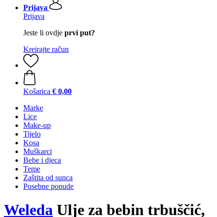
Prijava
Prijava
Jeste li ovdje
prvi put?
Kreirajte račun
Košarica
€ 0,00
Marke
Lice
Make-up
Tijelo
Kosa
Muškarci
Bebe i djeca
Teme
Zaštita od sunca
Posebne ponude
Weleda
Ulje za bebin trbuščić,