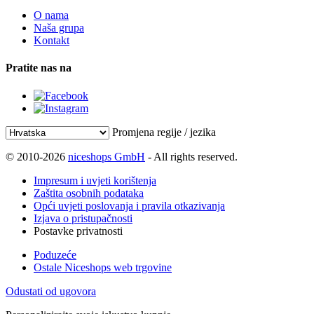
O nama
Naša grupa
Kontakt
Pratite nas na
Promjena regije / jezika
© 2010-2026
niceshops GmbH
- All rights reserved.
Impresum i uvjeti korištenja
Zaštita osobnih podataka
Opći uvjeti poslovanja i pravila otkazivanja
Izjava o pristupačnosti
Postavke privatnosti
Poduzeće
Ostale Niceshops web trgovine
Odustati od ugovora