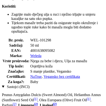
Koristiti:
Zagrijte malo dječjeg ulja u ruci i nježno trljajte u smjeru
kazaljke na satu oko pupka.
Tijekom masaže treba paziti da osigurate toplo okruženje i
ugodno tople ruke kako bi masaža mogla biti dodatno
opuštajuća.
Br. proiz.
WEL-101298
Sadržaj:
50 ml
EAN:
4001638095082
Marka:
Weleda
Vrste proizvoda:
Njega za bebe i djecu, Ulja za masažu
Tip kože:
Osjetljiva koža
Značajke:
S manje plastike, Vegansko
Certtifikati:
NaTrue
,
Vegansko bez certifikata
Za koga?:
Baby
Sastojci (INCI)
Prunus Amygdalus Dulcis (Sweet Almond) Oil, Helianthus Annus
[1]
[1]
(Sunflower) Seed Oil
, Olea Europaea (Olive) Fruit Oil
,
[2]
[2]
[2]
Parfum
,
Limonene
,
Linalool