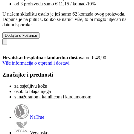
od 3 proizvoda samo
€ 11,15
/ komad
-10%
U našem skladištu ostalo je još samo 62 komada ovog proizvoda.
Dopuna je na putu! Ukoliko se naruči više, to bi moglo utjecati na
datum isporuke.
Dodajte u košaricu
Hrvatska: besplatna standardna dostava
od € 49,90
Više informacija o otpremi i dostavi
Značajke i prednosti
za osjetljivu kožu
osobito blaga njega
s mažuranom, kamilicom i kardamomom
NaTrue
Vegansko