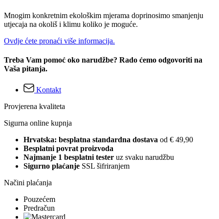
Mnogim konkretnim ekološkim mjerama doprinosimo smanjenju
utjecaja na okoliš i klimu koliko je moguće.
Ovdje ćete pronaći više informacija.
Treba Vam pomoć oko narudžbe? Rado ćemo odgovoriti na
Vaša pitanja.
Kontakt
Provjerena kvaliteta
Sigurna online kupnja
Hrvatska: besplatna standardna dostava
od € 49,90
Besplatni povrat proizvoda
Najmanje 1 besplatni tester
uz svaku narudžbu
Sigurno plaćanje
SSL šifriranjem
Načini plaćanja
Pouzećem
Predračun