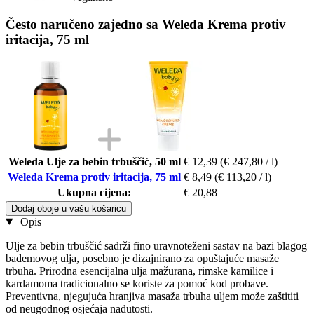
Često naručeno zajedno sa Weleda Krema protiv
iritacija, 75 ml
Weleda Ulje za bebin trbuščić, 50 ml
€ 12,39
(€ 247,80 / l)
Weleda Krema protiv iritacija, 75 ml
€ 8,49
(€ 113,20 / l)
Ukupna cijena:
€ 20,88
Dodaj oboje u vašu košaricu
Opis
Ulje za bebin trbuščić sadrži fino uravnoteženi sastav na bazi blagog
bademovog ulja, posebno je dizajnirano za opuštajuće masaže
trbuha. Prirodna esencijalna ulja mažurana, rimske kamilice i
kardamoma tradicionalno se koriste za pomoć kod probave.
Preventivna, njegujuća hranjiva masaža trbuha uljem može zaštititi
od neugodnog osjećaja nadutosti.