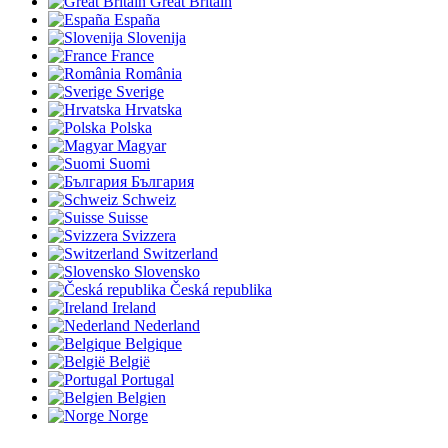
Great Britain
España
Slovenija
France
România
Sverige
Hrvatska
Polska
Magyar
Suomi
България
Schweiz
Suisse
Svizzera
Switzerland
Slovensko
Česká republika
Ireland
Nederland
Belgique
België
Portugal
Belgien
Norge