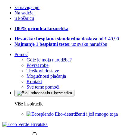
za navigaciju
Na sadržaj
u košaricu
100% prirodna kozmetika
Hrvatska: besplatna standardna dostava
od € 49,90
Najmanje 1 besplatni tester
uz svaku narudžbu
Pomoć
Gdje je moja narudžba?
Povrat robe
Troškovi dostave
Mogućnosti plaćanja
Kontakt
Sve teme pomoći
Više inspiracije
Eko-deterdženti i još mnogo toga