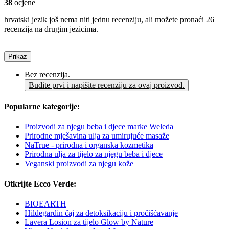
38
ocjene
hrvatski jezik još nema niti jednu recenziju, ali možete pronaći 26
recenzija na drugim jezicima.
Prikaz
Bez recenzija.
Budite prvi i napišite recenziju za ovaj proizvod.
Popularne kategorije:
Proizvodi za njegu beba i djece marke Weleda
Prirodne mješavina ulja za umirujuće masaže
NaTrue - prirodna i organska kozmetika
Prirodna ulja za tijelo za njegu beba i djece
Veganski proizvodi za njegu kože
Otkrijte Ecco Verde:
BIOEARTH
Hildegardin čaj za detoksikaciju i pročišćavanje
Lavera Losion za tijelo Glow by Nature