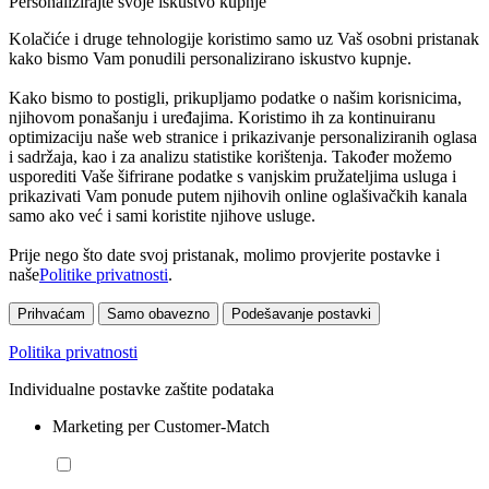
Personalizirajte svoje iskustvo kupnje
Kolačiće i druge tehnologije koristimo samo uz Vaš osobni pristanak
kako bismo Vam ponudili personalizirano iskustvo kupnje.
Kako bismo to postigli, prikupljamo podatke o našim korisnicima,
njihovom ponašanju i uređajima. Koristimo ih za kontinuiranu
optimizaciju naše web stranice i prikazivanje personaliziranih oglasa
i sadržaja, kao i za analizu statistike korištenja. Također možemo
usporediti Vaše šifrirane podatke s vanjskim pružateljima usluga i
prikazivati Vam ponude putem njihovih online oglašivačkih kanala
samo ako već i sami koristite njihove usluge.
Prije nego što date svoj pristanak, molimo provjerite postavke i
naše
Politike privatnosti
.
Prihvaćam
Samo obavezno
Podešavanje postavki
Politika privatnosti
Individualne postavke zaštite podataka
Marketing per Customer-Match