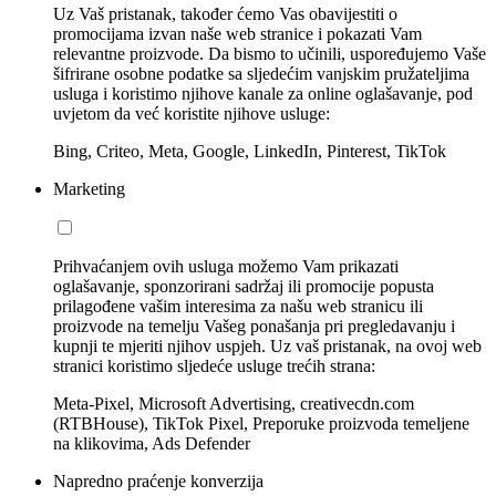
Uz Vaš pristanak, također ćemo Vas obavijestiti o
promocijama izvan naše web stranice i pokazati Vam
relevantne proizvode. Da bismo to učinili, uspoređujemo Vaše
šifrirane osobne podatke sa sljedećim vanjskim pružateljima
usluga i koristimo njihove kanale za online oglašavanje, pod
uvjetom da već koristite njihove usluge:
Bing, Criteo, Meta, Google, LinkedIn, Pinterest, TikTok
Marketing
Prihvaćanjem ovih usluga možemo Vam prikazati
oglašavanje, sponzorirani sadržaj ili promocije popusta
prilagođene vašim interesima za našu web stranicu ili
proizvode na temelju Vašeg ponašanja pri pregledavanju i
kupnji te mjeriti njihov uspjeh. Uz vaš pristanak, na ovoj web
stranici koristimo sljedeće usluge trećih strana:
Meta-Pixel, Microsoft Advertising, creativecdn.com
(RTBHouse), TikTok Pixel, Preporuke proizvoda temeljene
na klikovima, Ads Defender
Napredno praćenje konverzija