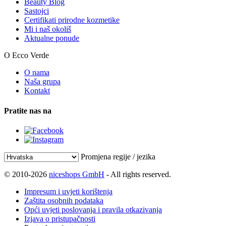
Beauty Blog
Sastojci
Certifikati prirodne kozmetike
Mi i naš okoliš
Aktualne ponude
O Ecco Verde
O nama
Naša grupa
Kontakt
Pratite nas na
Promjena regije / jezika
© 2010-2026
niceshops GmbH
- All rights reserved.
Impresum i uvjeti korištenja
Zaštita osobnih podataka
Opći uvjeti poslovanja i pravila otkazivanja
Izjava o pristupačnosti