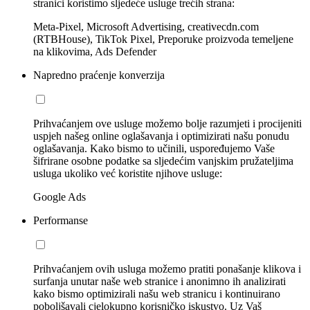
stranici koristimo sljedeće usluge trećih strana:
Meta-Pixel, Microsoft Advertising, creativecdn.com
(RTBHouse), TikTok Pixel, Preporuke proizvoda temeljene
na klikovima, Ads Defender
Napredno praćenje konverzija
Prihvaćanjem ove usluge možemo bolje razumjeti i procijeniti
uspjeh našeg online oglašavanja i optimizirati našu ponudu
oglašavanja. Kako bismo to učinili, uspoređujemo Vaše
šifrirane osobne podatke sa sljedećim vanjskim pružateljima
usluga ukoliko već koristite njihove usluge:
Google Ads
Performanse
Prihvaćanjem ovih usluga možemo pratiti ponašanje klikova i
surfanja unutar naše web stranice i anonimno ih analizirati
kako bismo optimizirali našu web stranicu i kontinuirano
poboljšavali cjelokupno korisničko iskustvo. Uz Vaš