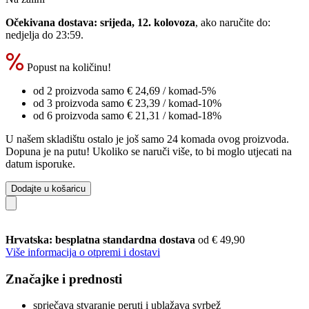
Očekivana dostava: srijeda, 12. kolovoza
, ako naručite do:
nedjelja do 23:59
.
Popust na količinu!
od 2 proizvoda samo
€ 24,69
/ komad
-5%
od 3 proizvoda samo
€ 23,39
/ komad
-10%
od 6 proizvoda samo
€ 21,31
/ komad
-18%
U našem skladištu ostalo je još samo 24 komada ovog proizvoda.
Dopuna je na putu! Ukoliko se naruči više, to bi moglo utjecati na
datum isporuke.
Dodajte u košaricu
Hrvatska: besplatna standardna dostava
od € 49,90
Više informacija o otpremi i dostavi
Značajke i prednosti
sprječava stvaranje peruti i ublažava svrbež