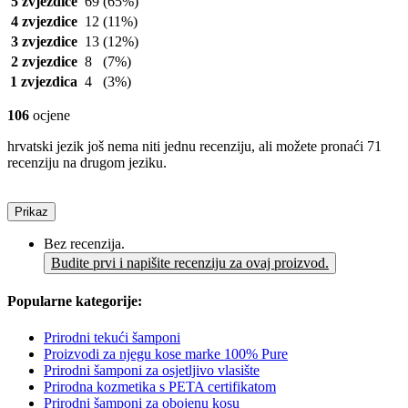
5 zvjezdice
69
(65%)
4 zvjezdice
12
(11%)
3 zvjezdice
13
(12%)
2 zvjezdice
8
(7%)
1 zvjezdica
4
(3%)
106
ocjene
hrvatski jezik još nema niti jednu recenziju, ali možete pronaći 71
recenziju na drugom jeziku.
Prikaz
Bez recenzija.
Budite prvi i napišite recenziju za ovaj proizvod.
Popularne kategorije:
Prirodni tekući šamponi
Proizvodi za njegu kose marke 100% Pure
Prirodni šamponi za osjetljivo vlasište
Prirodna kozmetika s PETA certifikatom
Prirodni šamponi za obojenu kosu