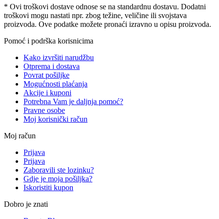
* Ovi troškovi dostave odnose se na standardnu ​​dostavu. Dodatni
troškovi mogu nastati npr. zbog težine, veličine ili svojstava
proizvoda. Ove podatke možete pronaći izravno u opisu proizvoda.
Pomoć i podrška korisnicima
Kako izvršiti narudžbu
Otprema i dostava
Povrat pošiljke
Mogućnosti plaćanja
Akcije i kuponi
Potrebna Vam je daljnja pomoć?
Pravne osobe
Moj korisnički račun
Moj račun
Prijava
Prijava
Zaboravili ste lozinku?
Gdje je moja pošiljka?
Iskoristiti kupon
Dobro je znati