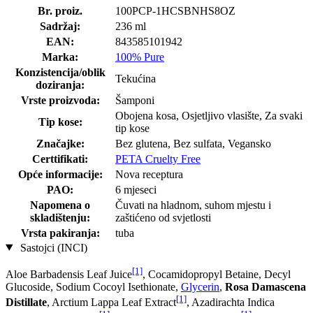
Br. proiz.
100PCP-1HCSBNHS8OZ
Sadržaj:
236 ml
EAN:
843585101942
Marka:
100% Pure
Konzistencija/oblik
Tekućina
doziranja:
Vrste proizvoda:
Šamponi
Obojena kosa, Osjetljivo vlasište, Za svaki
Tip kose:
tip kose
Značajke:
Bez glutena, Bez sulfata, Vegansko
Certtifikati:
PETA Cruelty Free
Opće informacije:
Nova receptura
PAO:
6 mjeseci
Napomena o
Čuvati na hladnom, suhom mjestu i
skladištenju:
zaštićeno od svjetlosti
Vrsta pakiranja:
tuba
Sastojci (INCI)
[1]
Aloe Barbadensis Leaf Juice
, Cocamidopropyl Betaine, Decyl
Glucoside, Sodium Cocoyl Isethionate,
Glycerin
,
Rosa Damascena
[1]
Distillate
, Arctium Lappa Leaf Extract
, Azadirachta Indica