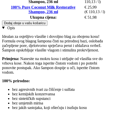
Shampoo, 236 ml
110,13 / l)
100% Pure Coconut Milk Restorative
€ 25,99
Shampoo, 236 ml
(€ 110,13 / l)
Ukupna cijena:
€ 51,98
Dodaj oboje u vašu košaricu
Opis
Idealan za osjetljivo vlasište i dovoljno blag za obojenu kosu!
Formula ovog blagog šampona čisti na prirodnoj bazi, oslobađa
začepljene pore, djelotvorno sprječava perut i ublažava svrbež.
Šampon opskrbljuje vlasište vlagom i stimulira prokrvljenost.
Primjena:
Nanesite na mokru kosu i utrljajte od vlasišta sve do
vrhova kose. Nakon toga isperite čistom vodom i po potrebi
ponovite postupak. Ako šampon dospije u oči, isperite čistom
vodom.
100% prirodno:
bez agresivnih tvari za čišćenje i sulfata
bez kemijskih konzervansa
bez sintetičkih supstanci
bez umjetnih mirisa
bez jakih sastojaka, koji oštećuju i isušuju kosu