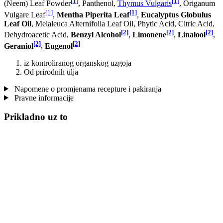
[1]
[1]
(Neem) Leaf Powder
, Panthenol,
Thymus Vulgaris
, Origanum
[1]
[1]
Vulgare Leaf
,
Mentha Piperita Leaf
,
Eucalyptus Globulus
Leaf Oil
, Melaleuca Alternifolia Leaf Oil, Phytic Acid, Citric Acid,
[2]
[2]
[2]
Dehydroacetic Acid,
Benzyl Alcohol
,
Limonene
,
Linalool
,
[2]
[2]
Geraniol
,
Eugenol
iz kontroliranog organskog uzgoja
Od prirodnih ulja
Napomene o promjenama recepture i pakiranja
Pravne informacije
Prikladno uz to