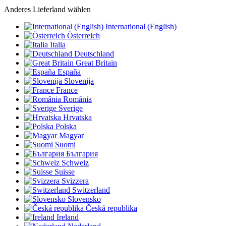
Anderes Lieferland wählen
International (English)
Österreich
Italia
Deutschland
Great Britain
España
Slovenija
France
România
Sverige
Hrvatska
Polska
Magyar
Suomi
България
Schweiz
Suisse
Svizzera
Switzerland
Slovensko
Česká republika
Ireland