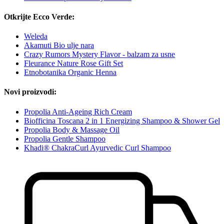
Otkrijte Ecco Verde:
Weleda
Akamuti Bio ulje nara
Crazy Rumors Mystery Flavor - balzam za usne
Fleurance Nature Rose Gift Set
Etnobotanika Organic Henna
Novi proizvodi:
Propolia Anti-Ageing Rich Cream
Biofficina Toscana 2 in 1 Energizing Shampoo & Shower Gel
Propolia Body & Massage Oil
Propolia Gentle Shampoo
Khadi® ChakraCurl Ayurvedic Curl Shampoo