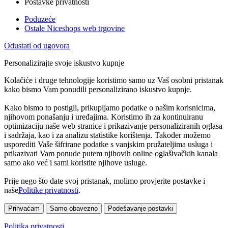
Postavke privatnosti
Poduzeće
Ostale Niceshops web trgovine
Odustati od ugovora
Personalizirajte svoje iskustvo kupnje
Kolačiće i druge tehnologije koristimo samo uz Vaš osobni pristanak
kako bismo Vam ponudili personalizirano iskustvo kupnje.
Kako bismo to postigli, prikupljamo podatke o našim korisnicima,
njihovom ponašanju i uređajima. Koristimo ih za kontinuiranu
optimizaciju naše web stranice i prikazivanje personaliziranih oglasa
i sadržaja, kao i za analizu statistike korištenja. Također možemo
usporediti Vaše šifrirane podatke s vanjskim pružateljima usluga i
prikazivati Vam ponude putem njihovih online oglašivačkih kanala
samo ako već i sami koristite njihove usluge.
Prije nego što date svoj pristanak, molimo provjerite postavke i
naše
Politike privatnosti
.
Prihvaćam
Samo obavezno
Podešavanje postavki
Politika privatnosti