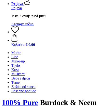
Prijava
Prijava
Jeste li ovdje
prvi put?
Kreirajte račun
Košarica
€ 0,00
Marke
Lice
Make-up
Tijelo
Kosa
Muškarci
Bebe i djeca
Teme
Zaštita od sunca
Posebne ponude
100% Pure
Burdock & Neem