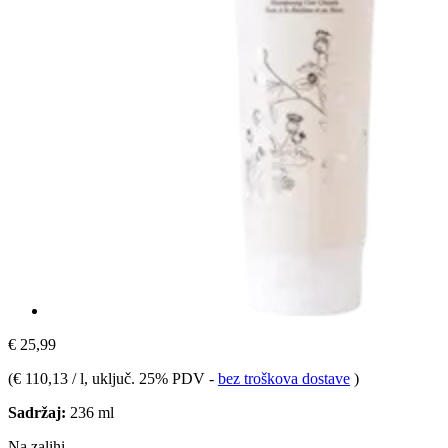
€ 25,99
(
€ 110,13 / l
, uključ. 25% PDV
-
bez troškova dostave
)
Sadržaj:
236 ml
Na zalihi