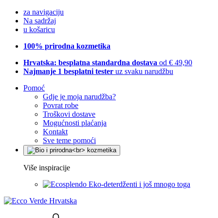
za navigaciju
Na sadržaj
u košaricu
100% prirodna kozmetika
Hrvatska: besplatna standardna dostava
od € 49,90
Najmanje 1 besplatni tester
uz svaku narudžbu
Pomoć
Gdje je moja narudžba?
Povrat robe
Troškovi dostave
Mogućnosti plaćanja
Kontakt
Sve teme pomoći
Više inspiracije
Eko-deterdženti i još mnogo toga