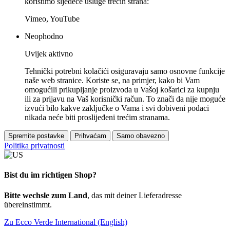
koristimo sljedeće usluge trećih strana:
Vimeo, YouTube
Neophodno
Uvijek aktivno
Tehnički potrebni kolačići osiguravaju samo osnovne funkcije
naše web stranice. Koriste se, na primjer, kako bi Vam
omogućili prikupljanje proizvoda u Vašoj košarici za kupnju
ili za prijavu na Vaš korisnički račun. To znači da nije moguće
izvući bilo kakve zaključke o Vama i svi dobiveni podaci
nikada neće biti proslijeđeni trećim stranama.
Spremite postavke
Prihvaćam
Samo obavezno
Politika privatnosti
Bist du im richtigen Shop?
Bitte wechsle zum Land
, das mit deiner Lieferadresse
übereinstimmt.
Zu Ecco Verde International (English)