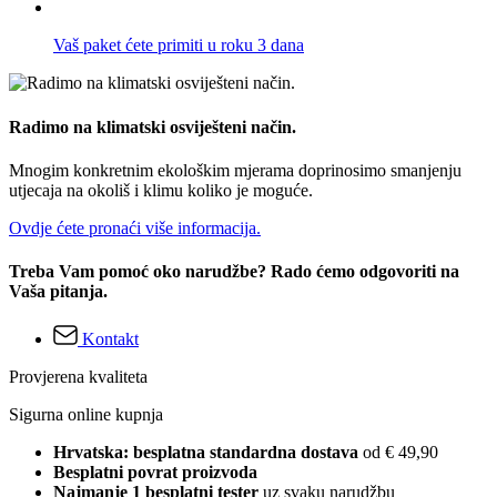
Vaš paket ćete primiti u roku 3 dana
Radimo na klimatski osviješteni način.
Mnogim konkretnim ekološkim mjerama doprinosimo smanjenju
utjecaja na okoliš i klimu koliko je moguće.
Ovdje ćete pronaći više informacija.
Treba Vam pomoć oko narudžbe? Rado ćemo odgovoriti na
Vaša pitanja.
Kontakt
Provjerena kvaliteta
Sigurna online kupnja
Hrvatska: besplatna standardna dostava
od € 49,90
Besplatni povrat proizvoda
Najmanje 1 besplatni tester
uz svaku narudžbu