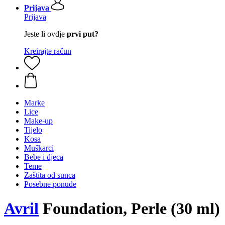
Prijava
Prijava
Jeste li ovdje
prvi put?
Kreirajte račun
Marke
Lice
Make-up
Tijelo
Kosa
Muškarci
Bebe i djeca
Teme
Zaštita od sunca
Posebne ponude
Avril
Foundation, Perle (30 ml)