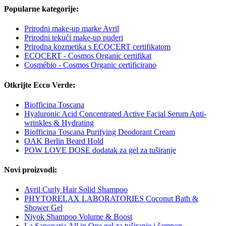
Popularne kategorije:
Prirodni make-up marke Avril
Prirodni tekući make-up puderi
Prirodna kozmetika s ECOCERT certifikatom
ECOCERT - Cosmos Organic certifikat
Cosmébio - Cosmos Organic certificirano
Otkrijte Ecco Verde:
Biofficina Toscana
Hyaluronic Acid Concentrated Active Facial Serum Anti-
wrinkles & Hydrating
Biofficina Toscana Purifying Deodorant Cream
OAK Berlin Beard Hold
POW LOVE DOSE dodatak za gel za tuširanje
Novi proizvodi:
Avril Curly Hair Solid Shampoo
PHYTORELAX LABORATORIES Coconut Bath &
Shower Gel
Niyok Shampoo Volume & Boost
La Saponaria All in One gel za tuširanje i šampon