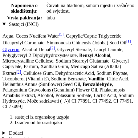
Napomena o
Čuvati na hladnom, suhom mjestu i zaštićeno
skladištenju:
od svjetlosti
Vrsta pakiranja:
tuba
Sastojci (INCI)
[1]
Aqua, Cocos Nucifera Water
, Caprylic/Capric Triglyceride,
[1]
Dicaprylyl Carbonate, Simmondsia Chinensis (Jojoba) Seed Oil
,
[2]
Glycerin
, Alcohol Denat
, Glyceryl Stearate, Lauryl Laurate,
Polyglyceryl-2 Dipolyhydroxystearate,
Benzyl Alcohol
,
Microcrystalline Cellulose, Sodium Stearoyl Glutamate, Glyceryl
Caprylate, Parfum, Xanthan Gum, Medicago Sativa (Alfalfa)
[2]
Extract
, Cellulose Gum, Dehydroacetic Acid, Sodium Phytate,
Tocopherol (Vitamin E), Sodium Benzoate,
Vanillin
, Citric Acid,
Helianthus Annus (Sunflower) Seed Oil,
Benzaldehyde
,
Pelargonium Graveolons (Geranium) Flower Oil, Phalaenopsis
Amabilis Extract, Alcohol, Potassium Sorbate, Lactic Acid, Sodium
Hydroxyde, Može sadržavati (+/-)[ CI 77891, CI 77492, CI 77491,
CI 77499]
sastojci iz organskog uzgoja
Izrađen od bio-sastojaka
Dodaci