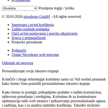
Promjena regije / jezika
© 2010-2026
niceshops GmbH
- All rights reserved.
Impresum i uvjeti korištenja
Zaštita osobnih podataka
Opći uvjeti poslovanja i pravila otkazivanja
Izjava o pristupačnosti
Postavke privatnosti
Poduzeće
Ostale Niceshops web trgovine
Odustati od ugovora
Personalizirajte svoje iskustvo kupnje
Kolačiće i druge tehnologije koristimo samo uz Vaš osobni pristanak
kako bismo Vam ponudili personalizirano iskustvo kupnje.
Kako bismo to postigli, prikupljamo podatke o našim korisnicima,
njihovom ponašanju i uređajima. Koristimo ih za kontinuiranu
optimizaciju naše web stranice i prikazivanje personaliziranih oglasa
i sadržaja, kao i za analizu statistike korištenja. Također možemo