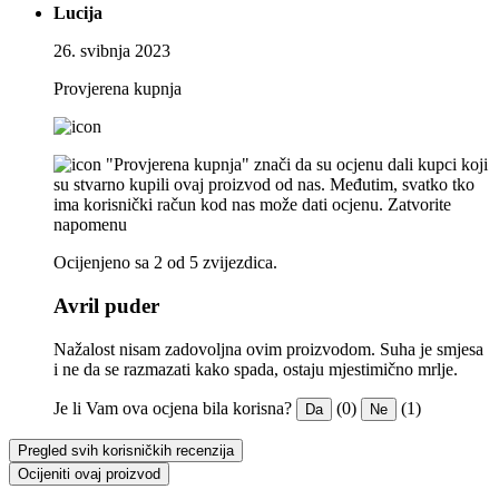
Lucija
26. svibnja 2023
Provjerena kupnja
"Provjerena kupnja" znači da su ocjenu dali kupci koji
su stvarno kupili ovaj proizvod od nas. Međutim, svatko tko
ima korisnički račun kod nas može dati ocjenu.
Zatvorite
napomenu
Ocijenjeno sa 2 od 5 zvijezdica.
Avril puder
Nažalost nisam zadovoljna ovim proizvodom. Suha je smjesa
i ne da se razmazati kako spada, ostaju mjestimično mrlje.
Je li Vam ova ocjena bila korisna?
(0)
(1)
Da
Ne
Pregled svih korisničkih recenzija
Ocijeniti ovaj proizvod