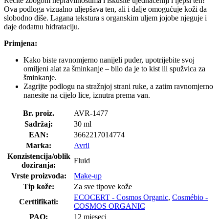
Recite zbogom nepravilnostima i iskusite ujednačeniji i ljepši ten!
Ova podloga vizualno uljepšava ten, ali i dalje omogućuje koži da
slobodno diše. Lagana tekstura s organskim uljem jojobe njeguje i
daje dodatnu hidrataciju.
Primjena:
Kako biste ravnomjerno nanijeli puder, upotrijebite svoj
omiljeni alat za šminkanje – bilo da je to kist ili spužvica za
šminkanje.
Zagrijte podlogu na stražnjoj strani ruke, a zatim ravnomjerno
nanesite na cijelo lice, iznutra prema van.
Br. proiz.
AVR-1477
Sadržaj:
30 ml
EAN:
3662217014774
Marka:
Avril
Konzistencija/oblik
Fluid
doziranja:
Vrste proizvoda:
Make-up
Tip kože:
Za sve tipove kože
ECOCERT - Cosmos Organic
,
Cosmébio -
Certtifikati:
COSMOS ORGANIC
PAO:
12 mjeseci