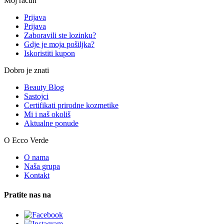
Moj račun
Prijava
Prijava
Zaboravili ste lozinku?
Gdje je moja pošiljka?
Iskoristiti kupon
Dobro je znati
Beauty Blog
Sastojci
Certifikati prirodne kozmetike
Mi i naš okoliš
Aktualne ponude
O Ecco Verde
O nama
Naša grupa
Kontakt
Pratite nas na