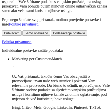
usporediti Vaše šifrirane podatke s vanjskim pružateljima usluga i
prikazivati Vam ponude putem njihovih online oglašivačkih kanala
samo ako već i sami koristite njihove usluge.
Prije nego što date svoj pristanak, molimo provjerite postavke i
naše
Politike privatnosti
.
Prihvaćam
Samo obavezno
Podešavanje postavki
Politika privatnosti
Individualne postavke zaštite podataka
Marketing per Customer-Match
Uz Vaš pristanak, također ćemo Vas obavijestiti o
promocijama izvan naše web stranice i pokazati Vam
relevantne proizvode. Da bismo to učinili, uspoređujemo Vaše
šifrirane osobne podatke sa sljedećim vanjskim pružateljima
usluga i koristimo njihove kanale za online oglašavanje, pod
uvjetom da već koristite njihove usluge:
Bing, Criteo, Meta, Google, LinkedIn, Pinterest, TikTok