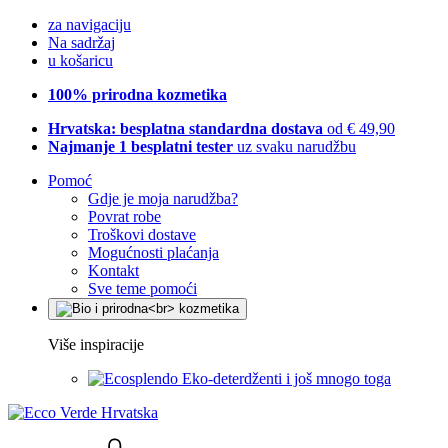
za navigaciju
Na sadržaj
u košaricu
100% prirodna kozmetika
Hrvatska: besplatna standardna dostava
od € 49,90
Najmanje 1 besplatni tester
uz svaku narudžbu
Pomoć
Gdje je moja narudžba?
Povrat robe
Troškovi dostave
Mogućnosti plaćanja
Kontakt
Sve teme pomoći
Više inspiracije
Eko-deterdženti i još mnogo toga