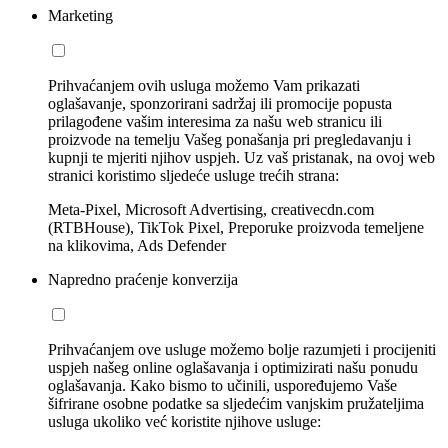
Marketing
Prihvaćanjem ovih usluga možemo Vam prikazati
oglašavanje, sponzorirani sadržaj ili promocije popusta
prilagođene vašim interesima za našu web stranicu ili
proizvode na temelju Vašeg ponašanja pri pregledavanju i
kupnji te mjeriti njihov uspjeh. Uz vaš pristanak, na ovoj web
stranici koristimo sljedeće usluge trećih strana:
Meta-Pixel, Microsoft Advertising, creativecdn.com
(RTBHouse), TikTok Pixel, Preporuke proizvoda temeljene
na klikovima, Ads Defender
Napredno praćenje konverzija
Prihvaćanjem ove usluge možemo bolje razumjeti i procijeniti
uspjeh našeg online oglašavanja i optimizirati našu ponudu
oglašavanja. Kako bismo to učinili, uspoređujemo Vaše
šifrirane osobne podatke sa sljedećim vanjskim pružateljima
usluga ukoliko već koristite njihove usluge: