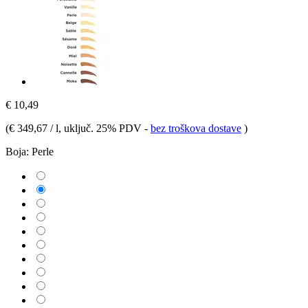
€ 10,49
(
€ 349,67 / l
, uključ. 25% PDV
-
bez troškova dostave
)
Boja:
Perle