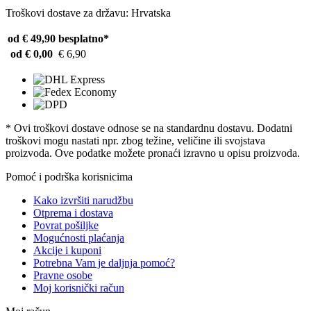
Troškovi dostave za državu: Hrvatska
od € 49,90
besplatno*
od € 0,00
€ 6,90
* Ovi troškovi dostave odnose se na standardnu ​​dostavu. Dodatni
troškovi mogu nastati npr. zbog težine, veličine ili svojstava
proizvoda. Ove podatke možete pronaći izravno u opisu proizvoda.
Pomoć i podrška korisnicima
Kako izvršiti narudžbu
Otprema i dostava
Povrat pošiljke
Mogućnosti plaćanja
Akcije i kuponi
Potrebna Vam je daljnja pomoć?
Pravne osobe
Moj korisnički račun