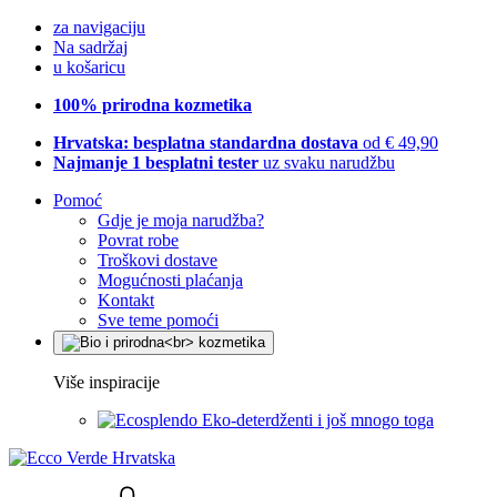
za navigaciju
Na sadržaj
u košaricu
100% prirodna kozmetika
Hrvatska: besplatna standardna dostava
od € 49,90
Najmanje 1 besplatni tester
uz svaku narudžbu
Pomoć
Gdje je moja narudžba?
Povrat robe
Troškovi dostave
Mogućnosti plaćanja
Kontakt
Sve teme pomoći
Više inspiracije
Eko-deterdženti i još mnogo toga