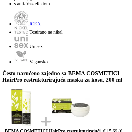
s anti-frizz efektom
ICEA
Testirano na nikal
Unisex
Vegansko
Često naručeno zajedno sa BEMA COSMETICI
HairPro restrukturirajuća maska za kosu, 200 ml
BEMA COSMETICI HairPro restrukturirajući
€ 15,69
(€