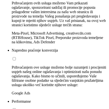
Prihvaćanjem ovih usluga možemo Vam prikazati
oglašavanje, sponzorirani sadržaj ili promocije popusta
prilagođene vašim interesima za našu web stranicu ili
proizvode na temelju Vašeg ponašanja pri pregledavanju i
kupnji te mjeriti njihov uspjeh. Uz vaš pristanak, na ovoj web
stranici koristimo sljedeće usluge trećih strana:
Meta-Pixel, Microsoft Advertising, creativecdn.com
(RTBHouse), TikTok Pixel, Preporuke proizvoda temeljene
na klikovima, Ads Defender
Napredno praćenje konverzija
Prihvaćanjem ove usluge možemo bolje razumjeti i procijeniti
uspjeh našeg online oglašavanja i optimizirati našu ponudu
oglašavanja. Kako bismo to učinili, uspoređujemo Vaše
šifrirane osobne podatke sa sljedećim vanjskim pružateljima
usluga ukoliko već koristite njihove usluge:
Google Ads
Performanse