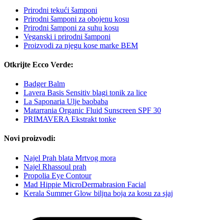
Prirodni tekući šamponi
Prirodni šamponi za obojenu kosu
Prirodni šamponi za suhu kosu
Veganski i prirodni šamponi
Proizvodi za njegu kose marke BEM
Otkrijte Ecco Verde:
Badger Balm
Lavera Basis Sensitiv blagi tonik za lice
La Saponaria Ulje baobaba
Matarrania Organic Fluid Sunscreen SPF 30
PRIMAVERA Ekstrakt tonke
Novi proizvodi:
Najel Prah blata Mrtvog mora
Najel Rhassoul prah
Propolia Eye Contour
Mad Hippie MicroDermabrasion Facial
Kerala Summer Glow biljna boja za kosu za sjaj