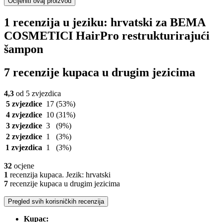
Ocijeniti ovaj proizvod
1 recenzija u jeziku: hrvatski za BEMA
COSMETICI HairPro restrukturirajući
šampon
7 recenzije kupaca u drugim jezicima
4,3
od 5 zvjezdica
5 zvjezdice
17
(53%)
4 zvjezdice
10
(31%)
3 zvjezdice
3
(9%)
2 zvjezdice
1
(3%)
1 zvjezdica
1
(3%)
32
ocjene
1
recenzija kupaca. Jezik: hrvatski
7
recenzije kupaca u drugim jezicima
Pregled svih korisničkih recenzija
Kupac: