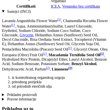
Vegansko
Certtifikati:
ICEA
,
Vegansko bez certifikata
Sastojci (INCI)
[1]
Lavanda Angustifolia Flower Water
, Chamomilla Recutita Flower
[1]
Water
, Aqua, Ammoniumlaurylsulfat, Lauryl Glucoside,
Erythritol, Sodium Chloride, Sodium Coco­ Sulfate, Coco
Glucoside,
Glycerin
, Helianthus Annus (Sunflower) Seed Oil,
Decyl Glucoside, Bixa Orellana Seed Extract, Tocopherol (Vitamin
E), Helianthus Annus (Sunflower) Seed Oil, Glycerin Soja Oil,
[1]
Pentaclethra Macroloba (Pracaxi) Seed Oil
, Glyceryl Oleate, Olea
[1]
[1]
Europaea (Olive) Fruit Oil
,
Macadamia Ternifolia Seed Oil
,
Hydrolized Rice Protein, Dicaprylyl Ether, Lauryl Alcohol, Benzoic
Acid, Sodium Benzoate, Potassium Sorbate,
Benzyl Alcohol
,
[2]
[3]
Dehydroacetic Acid, Parfum
,
Limonene
iz kontroliranog organskog uzgoja
prirodnog porijekla
od prirodnih eteričnih ulja
Prikladni proizvodi
Pravne informacije
Prikladno uz to