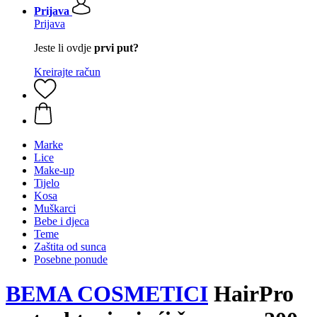
Prijava
Prijava
Jeste li ovdje
prvi put?
Kreirajte račun
Marke
Lice
Make-up
Tijelo
Kosa
Muškarci
Bebe i djeca
Teme
Zaštita od sunca
Posebne ponude
BEMA COSMETICI
HairPro