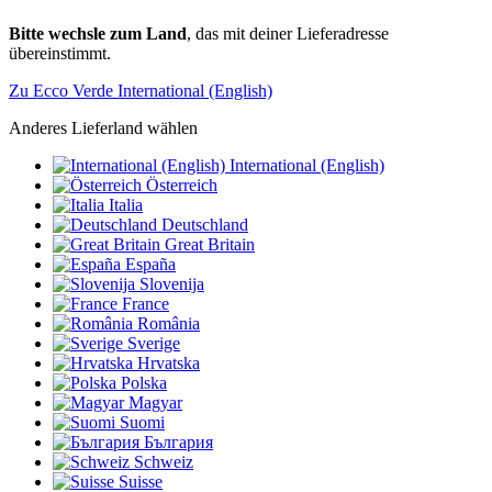
Bitte wechsle zum Land
, das mit deiner Lieferadresse
übereinstimmt.
Zu Ecco Verde International (English)
Anderes Lieferland wählen
International (English)
Österreich
Italia
Deutschland
Great Britain
España
Slovenija
France
România
Sverige
Hrvatska
Polska
Magyar
Suomi
България
Schweiz
Suisse