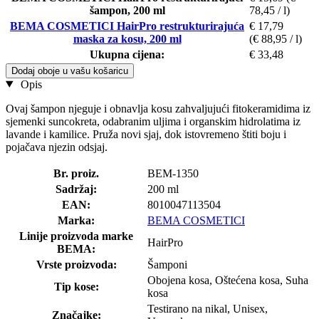
šampon, 200 ml
78,45 / l)
BEMA COSMETICI HairPro restrukturirajuća
€ 17,79
maska za kosu, 200 ml
(€ 88,95 / l)
Ukupna cijena:
€ 33,48
Dodaj oboje u vašu košaricu
Opis
Ovaj šampon njeguje i obnavlja kosu zahvaljujući fitokeramidima iz
sjemenki suncokreta, odabranim uljima i organskim hidrolatima iz
lavande i kamilice. Pruža novi sjaj, dok istovremeno štiti boju i
pojačava njezin odsjaj.
Br. proiz.
BEM-1350
Sadržaj:
200 ml
EAN:
8010047113504
Marka:
BEMA COSMETICI
Linije proizvoda marke
HairPro
BEMA:
Vrste proizvoda:
Šamponi
Obojena kosa, Oštećena kosa, Suha
Tip kose:
kosa
Testirano na nikal, Unisex,
Značajke: