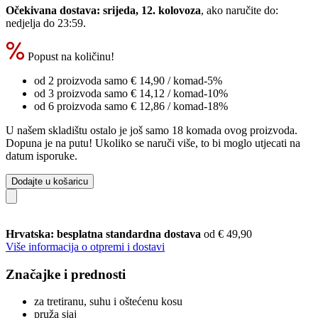
Očekivana dostava: srijeda, 12. kolovoza
, ako naručite do:
nedjelja do 23:59
.
Popust na količinu!
od 2 proizvoda samo
€ 14,90
/ komad
-5%
od 3 proizvoda samo
€ 14,12
/ komad
-10%
od 6 proizvoda samo
€ 12,86
/ komad
-18%
U našem skladištu ostalo je još samo 18 komada ovog proizvoda.
Dopuna je na putu! Ukoliko se naruči više, to bi moglo utjecati na
datum isporuke.
Dodajte u košaricu
Hrvatska: besplatna standardna dostava
od € 49,90
Više informacija o otpremi i dostavi
Značajke i prednosti
za tretiranu, suhu i oštećenu kosu
pruža sjaj