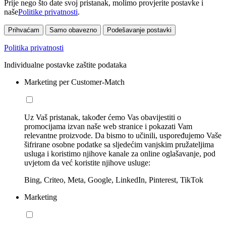
Prije nego što date svoj pristanak, molimo provjerite postavke i
naše
Politike privatnosti
.
Prihvaćam
Samo obavezno
Podešavanje postavki
Politika privatnosti
Individualne postavke zaštite podataka
Marketing per Customer-Match
Uz Vaš pristanak, također ćemo Vas obavijestiti o
promocijama izvan naše web stranice i pokazati Vam
relevantne proizvode. Da bismo to učinili, uspoređujemo Vaše
šifrirane osobne podatke sa sljedećim vanjskim pružateljima
usluga i koristimo njihove kanale za online oglašavanje, pod
uvjetom da već koristite njihove usluge:
Bing, Criteo, Meta, Google, LinkedIn, Pinterest, TikTok
Marketing