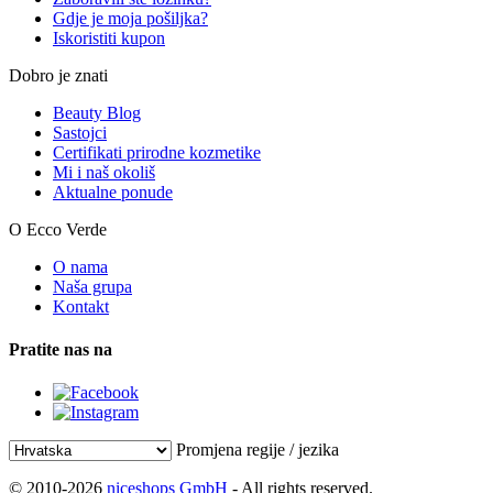
Gdje je moja pošiljka?
Iskoristiti kupon
Dobro je znati
Beauty Blog
Sastojci
Certifikati prirodne kozmetike
Mi i naš okoliš
Aktualne ponude
O Ecco Verde
O nama
Naša grupa
Kontakt
Pratite nas na
Promjena regije / jezika
© 2010-2026
niceshops GmbH
- All rights reserved.