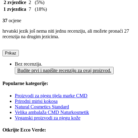
2 zvjezdice
2
(5%)
1 zvjezdica
7
(18%)
37
ocjene
hrvatski jezik još nema niti jednu recenziju, ali možete pronaći 27
recenzija na drugim jezicima.
Prikaz
Bez recenzija.
Budite prvi i napišite recenziju za ovaj proizvod.
Popularne kategorije:
Proizvodi za njegu tijela marke CMD
Prirodni mirisi kokosa
Natural Cosmetics Standard
Velika ambalaža CMD Naturkosmetik
Veganski proizvodi za njegu kože
Otkrijte Ecco Verde: