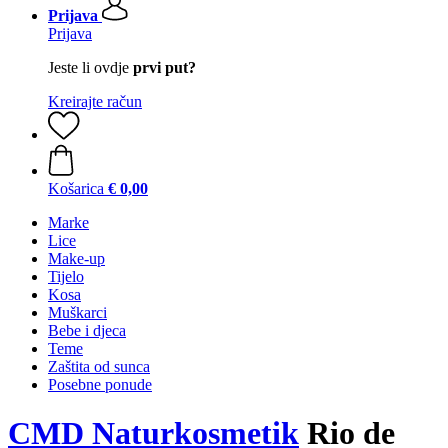
Prijava
Prijava
Jeste li ovdje
prvi put?
Kreirajte račun
Košarica
€ 0,00
Marke
Lice
Make-up
Tijelo
Kosa
Muškarci
Bebe i djeca
Teme
Zaštita od sunca
Posebne ponude
CMD Naturkosmetik
Rio de