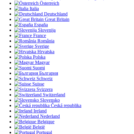
Österreich
Italia
Deutschland
Great Britain
España
Slovenija
France
România
Sverige
Hrvatska
Polska
Magyar
Suomi
България
Schweiz
Suisse
Svizzera
Switzerland
Slovensko
Česká republika
Ireland
Nederland
Belgique
België
Portugal