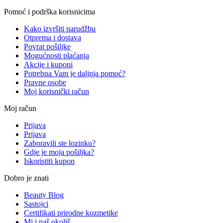
Pomoć i podrška korisnicima
Kako izvršiti narudžbu
Otprema i dostava
Povrat pošiljke
Mogućnosti plaćanja
Akcije i kuponi
Potrebna Vam je daljnja pomoć?
Pravne osobe
Moj korisnički račun
Moj račun
Prijava
Prijava
Zaboravili ste lozinku?
Gdje je moja pošiljka?
Iskoristiti kupon
Dobro je znati
Beauty Blog
Sastojci
Certifikati prirodne kozmetike
Mi i naš okoliš