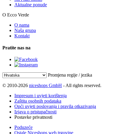
Aktualne ponude
O Ecco Verde
O nama
Naša grupa
Kontakt
Pratite nas na
Promjena regije / jezika
© 2010-2026
niceshops GmbH
- All rights reserved.
Impresum i uvjeti korištenja
Zaštita osobnih podataka
Opći uvjeti poslovanja i pravila otkazivanja
Izjava o pristupačnosti
Postavke privatnosti
Poduzeće
Ostale Niceshops web trgovine