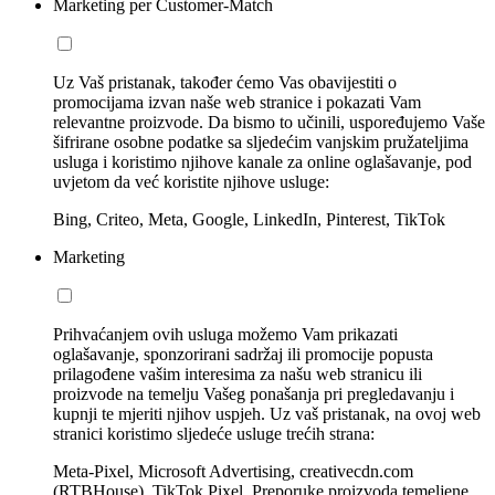
Marketing per Customer-Match
Uz Vaš pristanak, također ćemo Vas obavijestiti o
promocijama izvan naše web stranice i pokazati Vam
relevantne proizvode. Da bismo to učinili, uspoređujemo Vaše
šifrirane osobne podatke sa sljedećim vanjskim pružateljima
usluga i koristimo njihove kanale za online oglašavanje, pod
uvjetom da već koristite njihove usluge:
Bing, Criteo, Meta, Google, LinkedIn, Pinterest, TikTok
Marketing
Prihvaćanjem ovih usluga možemo Vam prikazati
oglašavanje, sponzorirani sadržaj ili promocije popusta
prilagođene vašim interesima za našu web stranicu ili
proizvode na temelju Vašeg ponašanja pri pregledavanju i
kupnji te mjeriti njihov uspjeh. Uz vaš pristanak, na ovoj web
stranici koristimo sljedeće usluge trećih strana:
Meta-Pixel, Microsoft Advertising, creativecdn.com
(RTBHouse), TikTok Pixel, Preporuke proizvoda temeljene