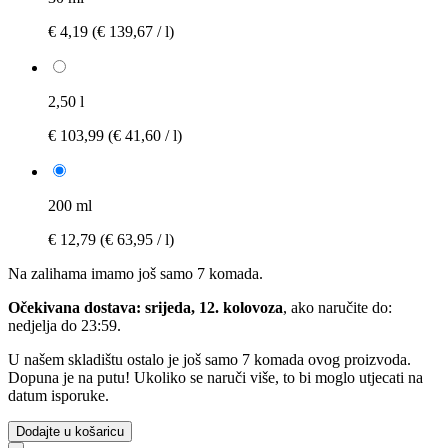
€ 4,19
(€ 139,67 / l)
2,50 l
€ 103,99
(€ 41,60 / l)
200 ml
€ 12,79
(€ 63,95 / l)
Na zalihama imamo još samo 7 komada.
Očekivana dostava: srijeda, 12. kolovoza
, ako naručite do:
nedjelja do 23:59
.
U našem skladištu ostalo je još samo 7 komada ovog proizvoda.
Dopuna je na putu! Ukoliko se naruči više, to bi moglo utjecati na
datum isporuke.
Dodajte u košaricu