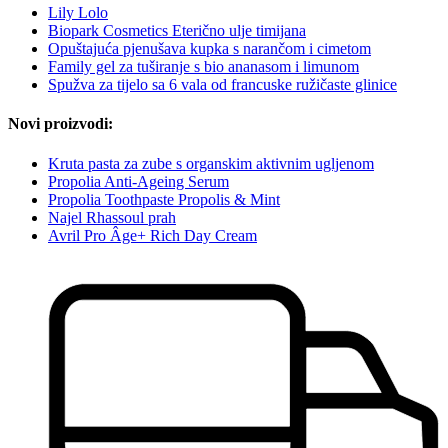
Lily Lolo
Biopark Cosmetics Eterično ulje timijana
Opuštajuća pjenušava kupka s narančom i cimetom
Family gel za tuširanje s bio ananasom i limunom
Spužva za tijelo sa 6 vala od francuske ružičaste glinice
Novi proizvodi:
Kruta pasta za zube s organskim aktivnim ugljenom
Propolia Anti-Ageing Serum
Propolia Toothpaste Propolis & Mint
Najel Rhassoul prah
Avril Pro Âge+ Rich Day Cream