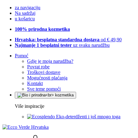
za navigaciju
Na sadržaj
u košaricu
100% prirodna kozmetika
Hrvatska: besplatna standardna dostava
od € 49,90
Najmanje 1 besplatni tester
uz svaku narudžbu
Pomoć
Gdje je moja narudžba?
Povrat robe
Troškovi dostave
Mogućnosti plaćanja
Kontakt
Sve teme pomoći
Više inspiracije
Eko-deterdženti i još mnogo toga