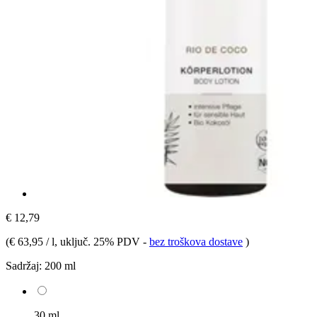
€ 12,79
(
€ 63,95 / l
, uključ. 25% PDV
-
bez troškova dostave
)
Sadržaj:
200 ml
30 ml