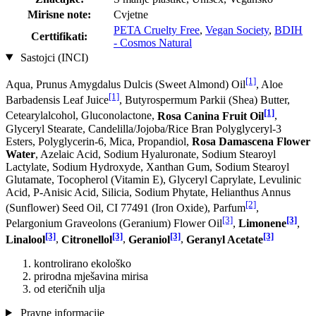
Mirisne note:
Cvjetne
PETA Cruelty Free
,
Vegan Society
,
BDIH
Certtifikati:
- Cosmos Natural
Sastojci (INCI)
[1]
Aqua, Prunus Amygdalus Dulcis (Sweet Almond) Oil
, Aloe
[1]
Barbadensis Leaf Juice
, Butyrospermum Parkii (Shea) Butter,
[1]
Cetearylalcohol, Gluconolactone,
Rosa Canina Fruit Oil
,
Glyceryl Stearate, Candelilla/Jojoba/Rice Bran Polyglyceryl-3
Esters, Polyglycerin-6, Mica, Propandiol,
Rosa Damascena Flower
Water
, Azelaic Acid, Sodium Hyaluronate, Sodium Stearoyl
Lactylate, Sodium Hydroxyde, Xanthan Gum, Sodium Stearoyl
Glutamate, Tocopherol (Vitamin E), Glyceryl Caprylate, Levulinic
Acid, P-Anisic Acid, Silicia, Sodium Phytate, Helianthus Annus
[2]
(Sunflower) Seed Oil, CI 77491 (Iron Oxide), Parfum
,
[3]
[3]
Pelargonium Graveolons (Geranium) Flower Oil
,
Limonene
,
[3]
[3]
[3]
[3]
Linalool
,
Citronellol
,
Geraniol
,
Geranyl Acetate
kontrolirano ekološko
prirodna mješavina mirisa
od eteričnih ulja
Pravne informacije