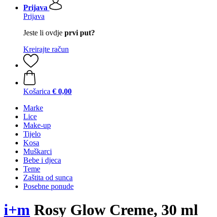
Prijava
Prijava
Jeste li ovdje
prvi put?
Kreirajte račun
Košarica
€ 0,00
Marke
Lice
Make-up
Tijelo
Kosa
Muškarci
Bebe i djeca
Teme
Zaštita od sunca
Posebne ponude
i+m
Rosy Glow Creme, 30 ml