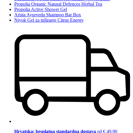
Propolia Organic Natural Defences Herbal Tea
Propolia Active Shower Gel
Arista Ayurveda Shampoo Bar Box
Niyok Gel za tuširanje Citrus Energy
Hrvatska: besplatna standardna dostava
od € 49,90