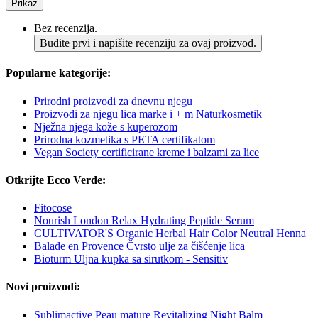
Prikaz
Bez recenzija.
Budite prvi i napišite recenziju za ovaj proizvod.
Popularne kategorije:
Prirodni proizvodi za dnevnu njegu
Proizvodi za njegu lica marke i + m Naturkosmetik
Nježna njega kože s kuperozom
Prirodna kozmetika s PETA certifikatom
Vegan Society certificirane kreme i balzami za lice
Otkrijte Ecco Verde:
Fitocose
Nourish London Relax Hydrating Peptide Serum
CULTIVATOR'S Organic Herbal Hair Color Neutral Henna
Balade en Provence Čvrsto ulje za čišćenje lica
Bioturm Uljna kupka sa sirutkom - Sensitiv
Novi proizvodi:
Sublimactive Peau mature Revitalizing Night Balm