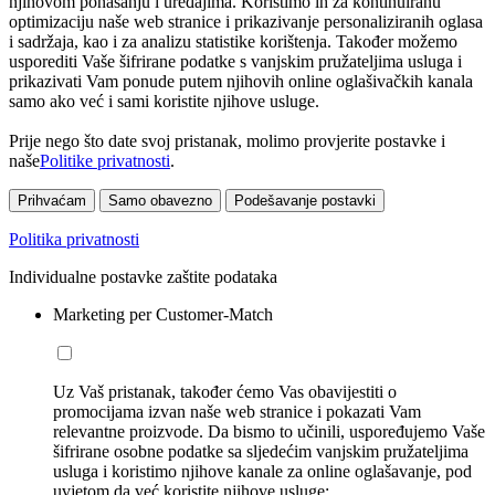
njihovom ponašanju i uređajima. Koristimo ih za kontinuiranu
optimizaciju naše web stranice i prikazivanje personaliziranih oglasa
i sadržaja, kao i za analizu statistike korištenja. Također možemo
usporediti Vaše šifrirane podatke s vanjskim pružateljima usluga i
prikazivati Vam ponude putem njihovih online oglašivačkih kanala
samo ako već i sami koristite njihove usluge.
Prije nego što date svoj pristanak, molimo provjerite postavke i
naše
Politike privatnosti
.
Prihvaćam
Samo obavezno
Podešavanje postavki
Politika privatnosti
Individualne postavke zaštite podataka
Marketing per Customer-Match
Uz Vaš pristanak, također ćemo Vas obavijestiti o
promocijama izvan naše web stranice i pokazati Vam
relevantne proizvode. Da bismo to učinili, uspoređujemo Vaše
šifrirane osobne podatke sa sljedećim vanjskim pružateljima
usluga i koristimo njihove kanale za online oglašavanje, pod
uvjetom da već koristite njihove usluge: