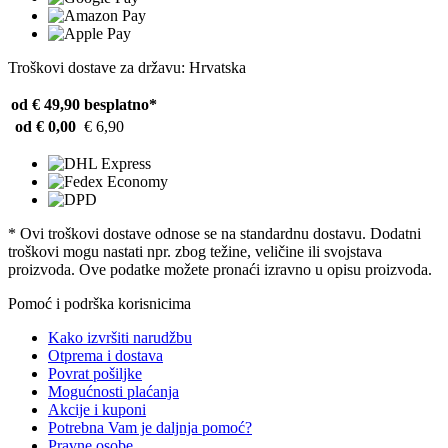
Troškovi dostave za državu: Hrvatska
od € 49,90
besplatno*
od € 0,00
€ 6,90
* Ovi troškovi dostave odnose se na standardnu ​​dostavu. Dodatni
troškovi mogu nastati npr. zbog težine, veličine ili svojstava
proizvoda. Ove podatke možete pronaći izravno u opisu proizvoda.
Pomoć i podrška korisnicima
Kako izvršiti narudžbu
Otprema i dostava
Povrat pošiljke
Mogućnosti plaćanja
Akcije i kuponi
Potrebna Vam je daljnja pomoć?
Pravne osobe