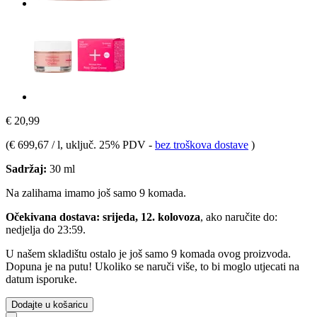
€ 20,99
(
€ 699,67 / l
, uključ. 25% PDV
-
bez troškova dostave
)
Sadržaj:
30 ml
Na zalihama imamo još samo 9 komada.
Očekivana dostava: srijeda, 12. kolovoza
, ako naručite do:
nedjelja do 23:59
.
U našem skladištu ostalo je još samo 9 komada ovog proizvoda.
Dopuna je na putu! Ukoliko se naruči više, to bi moglo utjecati na
datum isporuke.
Dodajte u košaricu