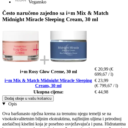
Vegansko
Često naručeno zajedno sa i+m Mix & Match
Midnight Miracle Sleeping Cream, 30 ml
€ 20,99
(€
i+m Rosy Glow Creme, 30 ml
699,67 / l)
i+m Mix & Match Midnight Miracle Sleeping
€ 23,99
Cream, 30 ml
(€ 799,67 / l)
Ukupna cijena:
€ 44,98
Dodaj oboje u vašu košaricu
Opis
Ova baršunasto nježna krema za trenutnu njegu temelji se na
visokokvalitetnim biljnim ekstraktima, najfinijim uljima i prirodnoj
azelaičnoj kiselini koja je posebno osvježavajuća i puna. Hidratantna