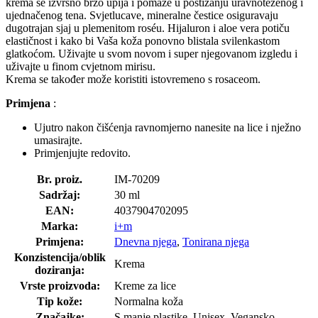
krema se izvrsno brzo upija i pomaže u postizanju uravnoteženog i
ujednačenog tena. Svjetlucave, mineralne čestice osiguravaju
dugotrajan sjaj u plemenitom roséu. Hijaluron i aloe vera potiču
elastičnost i kako bi Vaša koža ponovno blistala svilenkastom
glatkoćom. Uživajte u svom novom i super njegovanom izgledu i
uživajte u finom cvjetnom mirisu.
Krema se također može koristiti istovremeno s rosaceom.
Primjena
:
Ujutro nakon čišćenja ravnomjerno nanesite na lice i nježno
umasirajte.
Primjenjujte redovito.
Br. proiz.
IM-70209
Sadržaj:
30 ml
EAN:
4037904702095
Marka:
i+m
Primjena:
Dnevna njega
,
Tonirana njega
Konzistencija/oblik
Krema
doziranja:
Vrste proizvoda:
Kreme za lice
Tip kože:
Normalna koža
Značajke:
S manje plastike, Unisex, Vegansko