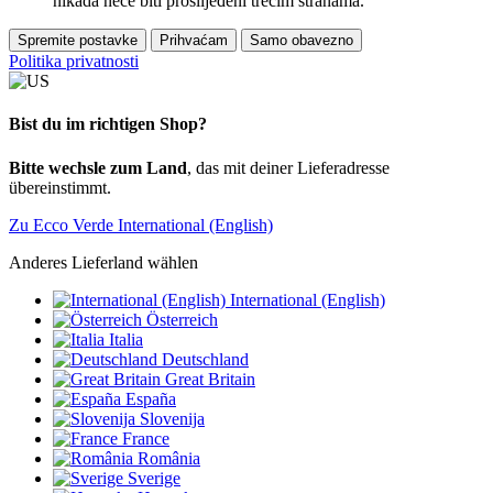
nikada neće biti proslijeđeni trećim stranama.
Spremite postavke
Prihvaćam
Samo obavezno
Politika privatnosti
Bist du im richtigen Shop?
Bitte wechsle zum Land
, das mit deiner Lieferadresse
übereinstimmt.
Zu Ecco Verde International (English)
Anderes Lieferland wählen
International (English)
Österreich
Italia
Deutschland
Great Britain
España
Slovenija
France
România
Sverige