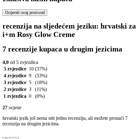
Ocijeniti ovaj proizvod
recenzija na sljedećem jeziku: hrvatski za
i+m Rosy Glow Creme
7 recenzije kupaca u drugim jezicima
4,0
od 5 zvjezdica
5 zvjezdice
10
(37%)
4 zvjezdice
9
(33%)
3 zvjezdice
5
(18%)
2 zvjezdice
3
(11%)
1 zvjezdica
0
(0%)
27
ocjene
hrvatski jezik još nema niti jednu recenziju, ali možete pronaći 7
recenzija na drugim jezicima.