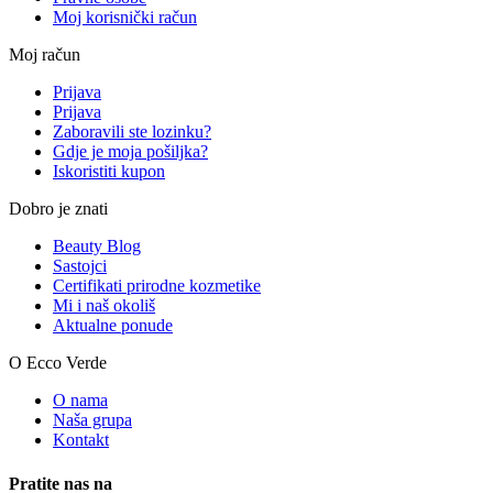
Moj korisnički račun
Moj račun
Prijava
Prijava
Zaboravili ste lozinku?
Gdje je moja pošiljka?
Iskoristiti kupon
Dobro je znati
Beauty Blog
Sastojci
Certifikati prirodne kozmetike
Mi i naš okoliš
Aktualne ponude
O Ecco Verde
O nama
Naša grupa
Kontakt
Pratite nas na