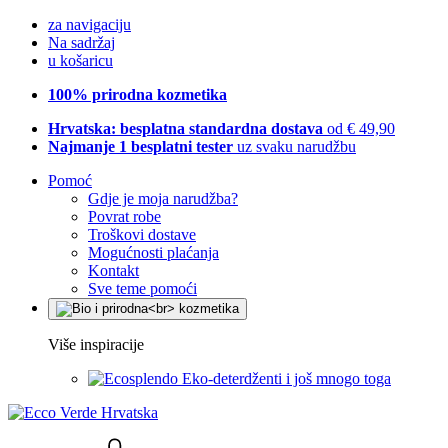
za navigaciju
Na sadržaj
u košaricu
100% prirodna kozmetika
Hrvatska: besplatna standardna dostava
od € 49,90
Najmanje 1 besplatni tester
uz svaku narudžbu
Pomoć
Gdje je moja narudžba?
Povrat robe
Troškovi dostave
Mogućnosti plaćanja
Kontakt
Sve teme pomoći
Više inspiracije
Eko-deterdženti i još mnogo toga