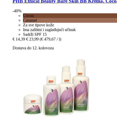
PHB Ethical Beauty
Bare Skin BB Krema, Cocoa
-40%
Cocoa
Caramel
Za sve tipove kože
Ima zaštitni i zaglađujući učinak
Sadrži SPF 15
€ 14,39
€ 23,99
(€ 479,67 / l)
Dostava do 12. kolovoza