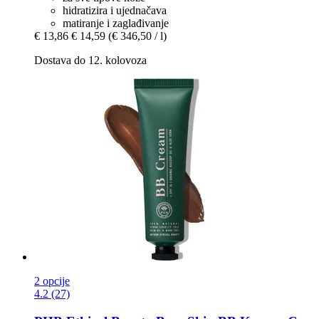
hidratizira i ujednačava
matiranje i zaglađivanje
€ 13,86
€ 14,59
(€ 346,50 / l)
Dostava do 12. kolovoza
2 opcije
4.2 (27)