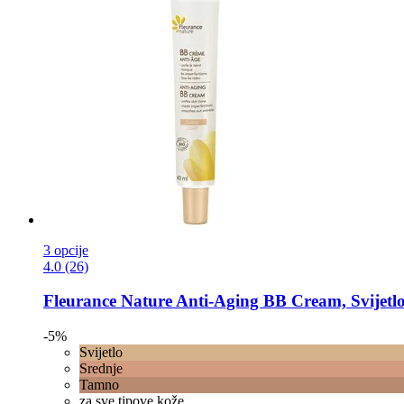
3 opcije
4.0 (26)
Fleurance Nature
Anti-​Aging BB Cream, Svijetlo
-5%
Svijetlo
Srednje
Tamno
za sve tipove kože