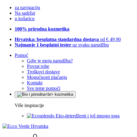
za navigaciju
Na sadržaj
u košaricu
100% prirodna kozmetika
Hrvatska: besplatna standardna dostava
od € 49,90
Najmanje 1 besplatni tester
uz svaku narudžbu
Pomoć
Gdje je moja narudžba?
Povrat robe
Troškovi dostave
Mogućnosti plaćanja
Kontakt
Sve teme pomoći
Više inspiracije
Eko-deterdženti i još mnogo toga