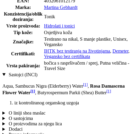
EAN:
4032061012179
Marka:
Martina Gebhardt
Konzistencija/oblik
Tonik
doziranja:
Vrste proizvoda:
Hidrolati i tonici
Tip kože:
Osjetljiva koža
Testirano na nikal, S manje plastike, Unisex,
Značajke:
Vegansko
IHTK bez testiranja na životinjama
,
Demeter
,
Certtifikati:
Vegansko bez certifikata
bočica s raspršivačem / sprej, Putna veličina -
Vrsta pakiranja:
Travel Size
Sastojci (INCI)
[1]
Aqua, Sambucus Nigra (Elderberry) Water
,
Rosa Damascena
[1]
[1]
Flower Water
, Butyrospermum Parkii (Shea) Butter
iz kontroliranog organskog uzgoja
O liniji shea maslac
O sastojcima
O proizvodima za njegu lica
Dodaci