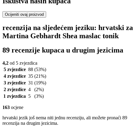
Iskustva naših kupaca
Ocijeniti ovaj proizvod
recenzija na sljedećem jeziku: hrvatski za
Martina Gebhardt Shea maslac tonik
89 recenzije kupaca u drugim jezicima
4,2
od 5 zvjezdica
5 zvjezdice
88
(53%)
4 zvjezdice
35
(21%)
3 zvjezdice
31
(19%)
2 zvjezdice
4
(2%)
1 zvjezdica
5
(3%)
163
ocjene
hrvatski jezik još nema niti jednu recenziju, ali možete pronaći 89
recenzija na drugim jezicima.