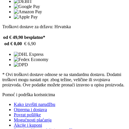
Troškovi dostave za državu: Hrvatska
od € 49,90
besplatno*
od € 0,00
€ 6,90
* Ovi troškovi dostave odnose se na standardnu ​​dostavu. Dodatni
troškovi mogu nastati npr. zbog težine, veličine ili svojstava
proizvoda. Ove podatke možete pronaći izravno u opisu proizvoda.
Pomoć i podrška korisnicima
Kako izvršiti narudžbu
Otprema i dostava
Povrat pošiljke
Mogućnosti plaćanja
Akcije i kuponi