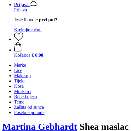
Prijava
Prijava
Jeste li ovdje
prvi put?
Kreirajte račun
Košarica
€ 0,00
Marke
Lice
Make-up
Tijelo
Kosa
Muškarci
Bebe i djeca
Teme
Zaštita od sunca
Posebne ponude
Martina Gebhardt
Shea maslac