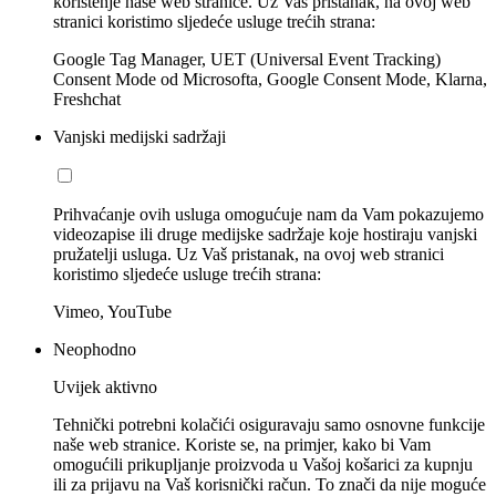
korištenje naše web stranice. Uz Vaš pristanak, na ovoj web
stranici koristimo sljedeće usluge trećih strana:
Google Tag Manager, UET (Universal Event Tracking)
Consent Mode od Microsofta, Google Consent Mode, Klarna,
Freshchat
Vanjski medijski sadržaji
Prihvaćanje ovih usluga omogućuje nam da Vam pokazujemo
videozapise ili druge medijske sadržaje koje hostiraju vanjski
pružatelji usluga. Uz Vaš pristanak, na ovoj web stranici
koristimo sljedeće usluge trećih strana:
Vimeo, YouTube
Neophodno
Uvijek aktivno
Tehnički potrebni kolačići osiguravaju samo osnovne funkcije
naše web stranice. Koriste se, na primjer, kako bi Vam
omogućili prikupljanje proizvoda u Vašoj košarici za kupnju
ili za prijavu na Vaš korisnički račun. To znači da nije moguće