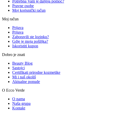
Potrebna Vam je daljnja pomoć?
Pravne osobe
Moj korisnički račun
Moj račun
Prijava
Prijava
Zaboravili ste lozinku?
Gdje je moja pošiljka?
Iskoristiti kupon
Dobro je znati
Beauty Blog
Sastojci
Certifikati prirodne kozmetike
Mi i naš okoliš
Aktualne ponude
O Ecco Verde
O nama
Naša grupa
Kontakt