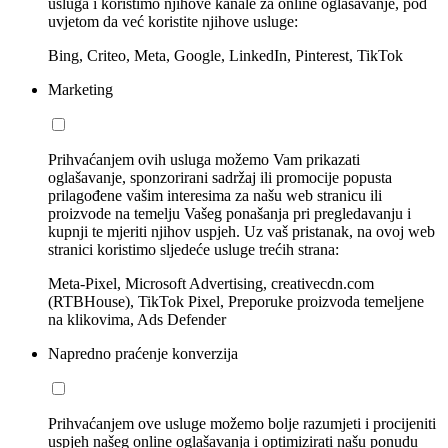
usluga i koristimo njihove kanale za online oglašavanje, pod
uvjetom da već koristite njihove usluge:
Bing, Criteo, Meta, Google, LinkedIn, Pinterest, TikTok
Marketing
Prihvaćanjem ovih usluga možemo Vam prikazati
oglašavanje, sponzorirani sadržaj ili promocije popusta
prilagođene vašim interesima za našu web stranicu ili
proizvode na temelju Vašeg ponašanja pri pregledavanju i
kupnji te mjeriti njihov uspjeh. Uz vaš pristanak, na ovoj web
stranici koristimo sljedeće usluge trećih strana:
Meta-Pixel, Microsoft Advertising, creativecdn.com
(RTBHouse), TikTok Pixel, Preporuke proizvoda temeljene
na klikovima, Ads Defender
Napredno praćenje konverzija
Prihvaćanjem ove usluge možemo bolje razumjeti i procijeniti
uspjeh našeg online oglašavanja i optimizirati našu ponudu