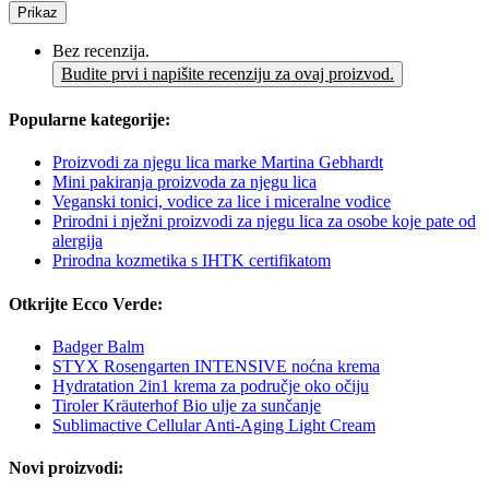
Prikaz
Bez recenzija.
Budite prvi i napišite recenziju za ovaj proizvod.
Popularne kategorije:
Proizvodi za njegu lica marke Martina Gebhardt
Mini pakiranja proizvoda za njegu lica
Veganski tonici, vodice za lice i miceralne vodice
Prirodni i nježni proizvodi za njegu lica za osobe koje pate od
alergija
Prirodna kozmetika s IHTK certifikatom
Otkrijte Ecco Verde:
Badger Balm
STYX Rosengarten INTENSIVE noćna krema
Hydratation 2in1 krema za područje oko očiju
Tiroler Kräuterhof Bio ulje za sunčanje
Sublimactive Cellular Anti-Aging Light Cream
Novi proizvodi: