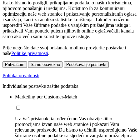
Kako bismo to postigli, prikupljamo podatke o našim korisnicima,
njihovom ponašanju i uređajima. Koristimo ih za kontinuiranu
optimizaciju naše web stranice i prikazivanje personaliziranih oglasa
i sadržaja, kao i za analizu statistike korištenja. Također možemo
usporediti Vaše šifrirane podatke s vanjskim pružateljima usluga i
prikazivati Vam ponude putem njihovih online oglašivačkih kanala
samo ako već i sami koristite njihove usluge.
Prije nego što date svoj pristanak, molimo provjerite postavke i
naše
Politike privatnosti
.
Prihvaćam
Samo obavezno
Podešavanje postavki
Politika privatnosti
Individualne postavke zaštite podataka
Marketing per Customer-Match
Uz Vaš pristanak, također ćemo Vas obavijestiti o
promocijama izvan naše web stranice i pokazati Vam
relevantne proizvode. Da bismo to učinili, uspoređujemo Vaše
šifrirane osobne podatke sa sljedećim vanjskim pružateljima