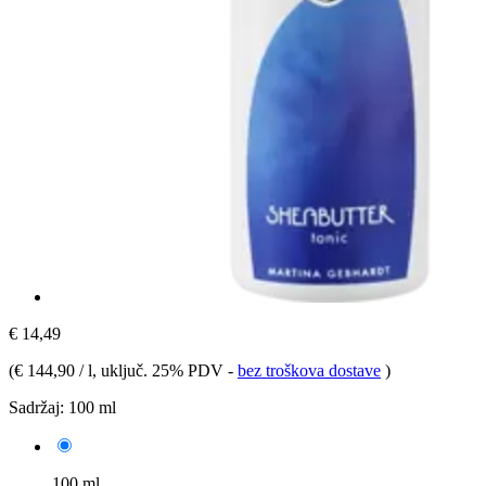
€ 14,49
(
€ 144,90 / l
, uključ. 25% PDV
-
bez troškova dostave
)
Sadržaj:
100 ml
100 ml