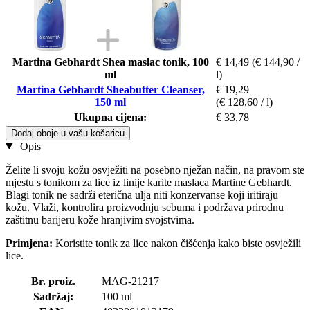
Martina Gebhardt Shea maslac tonik, 100
€ 14,49
(€ 144,90 /
ml
l)
Martina Gebhardt Sheabutter Cleanser,
€ 19,29
150 ml
(€ 128,60 / l)
Ukupna cijena:
€ 33,78
Dodaj oboje u vašu košaricu
Opis
Želite li svoju kožu osvježiti na posebno nježan način, na pravom ste
mjestu s tonikom za lice iz linije karite maslaca Martine Gebhardt.
Blagi tonik ne sadrži eterična ulja niti konzervanse koji iritiraju
kožu. Vlaži, kontrolira proizvodnju sebuma i podržava prirodnu
zaštitnu barijeru kože hranjivim svojstvima.
Primjena:
Koristite tonik za lice nakon čišćenja kako biste osvježili
lice.
Br. proiz.
MAG-21217
Sadržaj:
100 ml