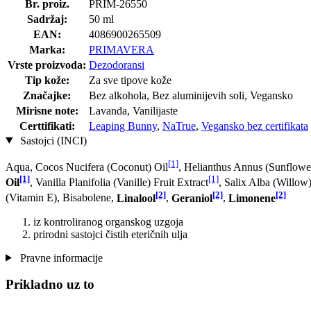
Br. proiz.
PRIM-26550
Sadržaj:
50 ml
EAN:
4086900265509
Marka:
PRIMAVERA
Vrste proizvoda:
Dezodoransi
Tip kože:
Za sve tipove kože
Značajke:
Bez alkohola, Bez aluminijevih soli, Vegansko
Mirisne note:
Lavanda, Vanilijaste
Certtifikati:
Leaping Bunny
,
NaTrue
,
Vegansko bez certifikata
Sastojci (INCI)
[1]
Aqua, Cocos Nucifera (Coconut) Oil
, Helianthus Annus (Sunflowe
[1]
[1]
Oil
, Vanilla Planifolia (Vanille) Fruit Extract
, Salix Alba (Willow
[2]
[2]
[2]
(Vitamin E), Bisabolene,
Linalool
,
Geraniol
,
Limonene
iz kontroliranog organskog uzgoja
prirodni sastojci čistih eteričnih ulja
Pravne informacije
Prikladno uz to