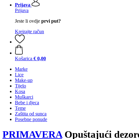
Prijava
Prijava
Jeste li ovdje
prvi put?
Kreirajte račun
Košarica
€ 0,00
Marke
Lice
Make-up
Tijelo
Kosa
Muškarci
Bebe i djeca
Teme
Zaštita od sunca
Posebne ponude
PRIMAVERA
Opuštajući dezoro