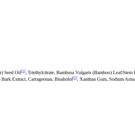
[1]
r) Seed Oil
, Triethylcitrate, Bambusa Vulgaris (Bamboo) Leaf/Stem 
[1]
) Bark Extract, Carrageenan, Bisabolol
, Xanthan Gum, Sodium Anisat