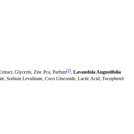
[2]
Extract, Glycerin, Zinc Pca, Parfum
,
Lavandula Angustifolia
e, Sodium Levulinate, Coco Glucoside, Lactic Acid, Tocopherol