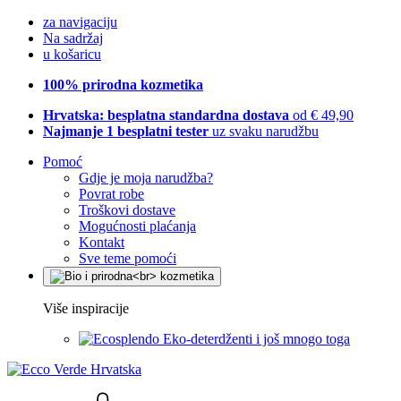
za navigaciju
Na sadržaj
u košaricu
100% prirodna kozmetika
Hrvatska: besplatna standardna dostava
od € 49,90
Najmanje 1 besplatni tester
uz svaku narudžbu
Pomoć
Gdje je moja narudžba?
Povrat robe
Troškovi dostave
Mogućnosti plaćanja
Kontakt
Sve teme pomoći
Više inspiracije
Eko-deterdženti i još mnogo toga