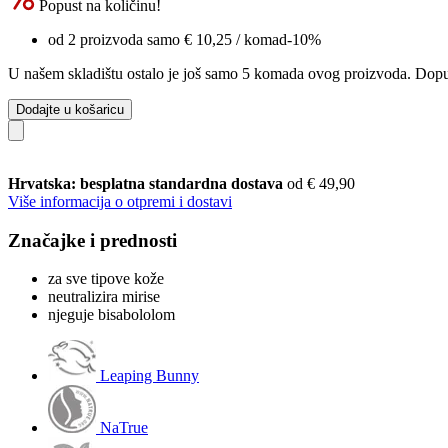
Popust na količinu!
od 2 proizvoda samo
€ 10,25
/ komad
-10%
U našem skladištu ostalo je još samo 5 komada ovog proizvoda. Dopuna
Dodajte u košaricu
Hrvatska: besplatna standardna dostava
od € 49,90
Više informacija o otpremi i dostavi
Značajke i prednosti
za sve tipove kože
neutralizira mirise
njeguje bisabololom
Leaping Bunny
NaTrue