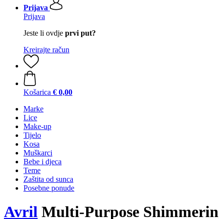
Prijava
Prijava
Jeste li ovdje
prvi put?
Kreirajte račun
Košarica
€ 0,00
Marke
Lice
Make-up
Tijelo
Kosa
Muškarci
Bebe i djeca
Teme
Zaštita od sunca
Posebne ponude
Avril
Multi-Purpose Shimmering