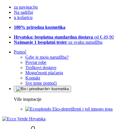
za navigaciju
Na sadržaj
u košaricu
100% prirodna kozmetika
Hrvatska: besplatna standardna dostava
od € 49,90
Najmanje 1 besplatni tester
uz svaku narudžbu
Pomoć
Gdje je moja narudžba?
Povrat robe
Troškovi dostave
Mogućnosti plaćanja
Kontakt
Sve teme pomoći
Više inspiracije
Eko-deterdženti i još mnogo toga