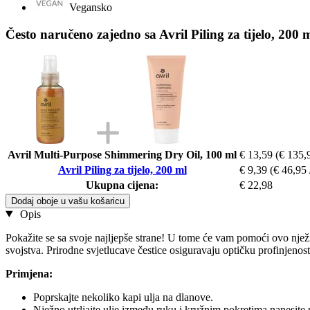
Vegansko
Često naručeno zajedno sa Avril Piling za tijelo, 200 
Avril Multi-Purpose Shimmering Dry Oil, 100 ml
€ 13,59
(€ 135,9
Avril Piling za tijelo, 200 ml
€ 9,39
(€ 46,95 /
Ukupna cijena:
€ 22,98
Dodaj oboje u vašu košaricu
Opis
Pokažite se sa svoje najljepše strane! U tome će vam pomoći ovo njež
svojstva. Prirodne svjetlucave čestice osiguravaju optičku profinjenost 
Primjena:
Poprskajte nekoliko kapi ulja na dlanove.
Nježno utrljajte ulje između ruku i kružnim pokretima nanesite