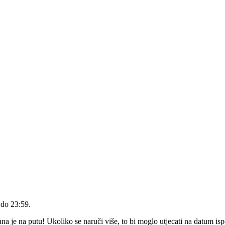
 do 23:59
.
 je na putu! Ukoliko se naruči više, to bi moglo utjecati na datum is