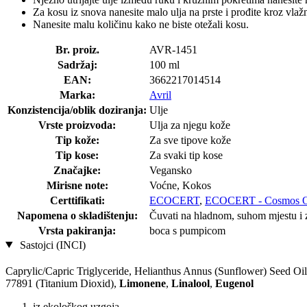
Za kosu iz snova nanesite malo ulja na prste i prođite kroz vlaž
Nanesite malu količinu kako ne biste otežali kosu.
Br. proiz.
AVR-1451
Sadržaj:
100 ml
EAN:
3662217014514
Marka:
Avril
Konzistencija/oblik doziranja:
Ulje
Vrste proizvoda:
Ulja za njegu kože
Tip kože:
Za sve tipove kože
Tip kose:
Za svaki tip kose
Značajke:
Vegansko
Mirisne note:
Voćne, Kokos
Certtifikati:
ECOCERT
,
ECOCERT - Cosmos O
Napomena o skladištenju:
Čuvati na hladnom, suhom mjestu i za
Vrsta pakiranja:
boca s pumpicom
Sastojci (INCI)
Caprylic/Capric Triglyceride, Helianthus Annus (Sunflower) Seed Oil
77891 (Titanium Dioxid),
Limonene
,
Linalool
,
Eugenol
iz ekološkog uzgoja