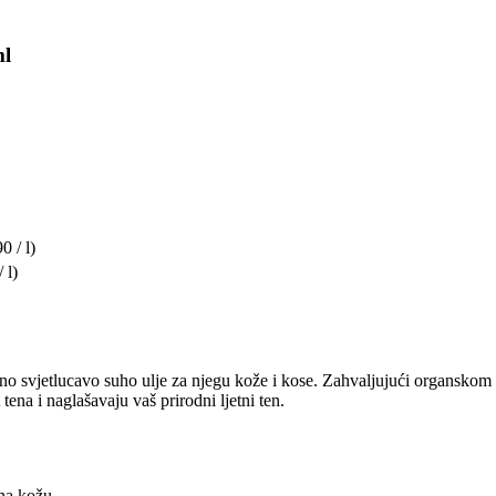
ml
0 / l)
 l)
no svjetlucavo suho ulje za njegu kože i kose. Zahvaljujući organskom 
tena i naglašavaju vaš prirodni ljetni ten.
 na kožu.