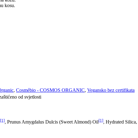
nu kosu.
rganic
,
Cosmébio - COSMOS ORGANIC
,
Vegansko bez certifikata
štićeno od svjetlosti
[1]
[1]
, Prunus Amygdalus Dulcis (Sweet Almond) Oil
, Hydrated Silica