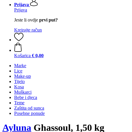
Prijava
Prijava
Jeste li ovdje
prvi put?
Kreirajte račun
Košarica
€ 0,00
Marke
Lice
Make-up
Tijelo
Kosa
Muškarci
Bebe i djeca
Teme
Zaštita od sunca
Posebne ponude
Ayluna
Ghassoul, 1,50 kg