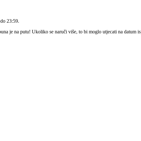
 do 23:59
.
a je na putu! Ukoliko se naruči više, to bi moglo utjecati na datum i