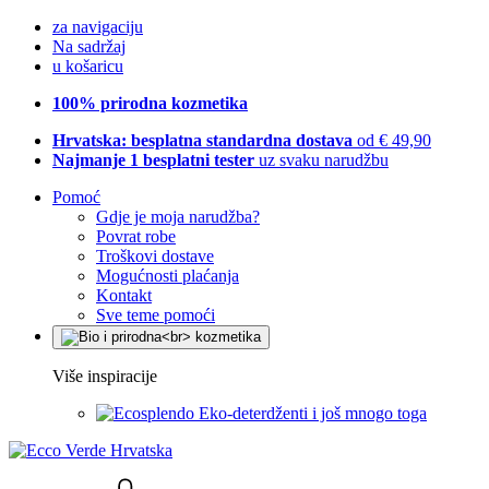
za navigaciju
Na sadržaj
u košaricu
100% prirodna kozmetika
Hrvatska: besplatna standardna dostava
od € 49,90
Najmanje 1 besplatni tester
uz svaku narudžbu
Pomoć
Gdje je moja narudžba?
Povrat robe
Troškovi dostave
Mogućnosti plaćanja
Kontakt
Sve teme pomoći
Više inspiracije
Eko-deterdženti i još mnogo toga