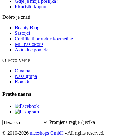
Gdje je moja pošiljka?
Iskoristiti kupon
Dobro je znati
Beauty Blog
Sastojci
Certifikati prirodne kozmetike
Mi i naš okoliš
Aktualne ponude
O Ecco Verde
O nama
Naša grupa
Kontakt
Pratite nas na
Promjena regije / jezika
© 2010-2026
niceshops GmbH
- All rights reserved.