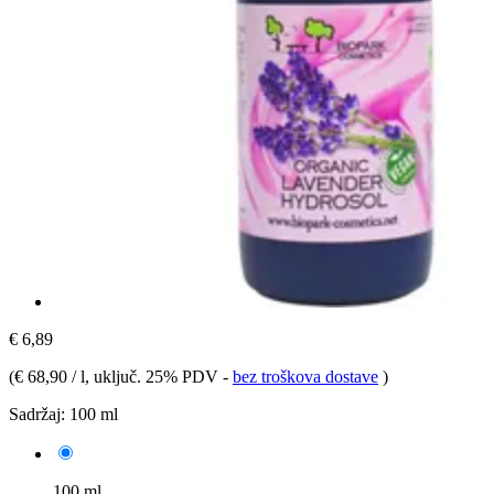
€ 6,89
(
€ 68,90 / l
, uključ. 25% PDV
-
bez troškova dostave
)
Sadržaj:
100 ml
100 ml