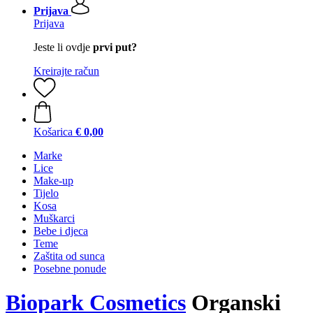
Prijava
Prijava
Jeste li ovdje
prvi put?
Kreirajte račun
Košarica
€ 0,00
Marke
Lice
Make-up
Tijelo
Kosa
Muškarci
Bebe i djeca
Teme
Zaštita od sunca
Posebne ponude
Biopark Cosmetics
Organski