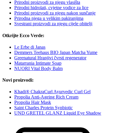
Prirodni proizvodi za njegu vlasišta
Prirodni hidrolati, cvjetne vodice za lice
Prirodni proizvodi za njegu nakon sunčanje
Prirodna njega u velikim pakiranjima
Svestrani proizvodi za njegu cijele obitelji
Otkrijte Ecco Verde:
Le Erbe di Janas
Demmers Teehaus BIO Japan Matcha Yume
Greenatural Hranjivi čvrsti regenerator
Matarrania Intimate Soap
NUORI Vital Body Balm
Novi proizvodi:
Khadi® ChakraCurl Ayurvedic Curl Gel
Propolia Anti-Ageing Rich Cream
Propolia Hair Mask
Saint Charles Protein Synbiotic
UND GRETEL GLANZ Liquid Eye Shadow