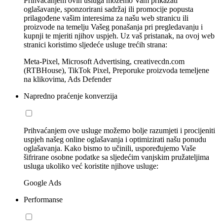
Prihvaćanjem ovih usluga možemo Vam prikazati
oglašavanje, sponzorirani sadržaj ili promocije popusta
prilagođene vašim interesima za našu web stranicu ili
proizvode na temelju Vašeg ponašanja pri pregledavanju i
kupnji te mjeriti njihov uspjeh. Uz vaš pristanak, na ovoj web
stranici koristimo sljedeće usluge trećih strana:
Meta-Pixel, Microsoft Advertising, creativecdn.com
(RTBHouse), TikTok Pixel, Preporuke proizvoda temeljene
na klikovima, Ads Defender
Napredno praćenje konverzija
Prihvaćanjem ove usluge možemo bolje razumjeti i procijeniti
uspjeh našeg online oglašavanja i optimizirati našu ponudu
oglašavanja. Kako bismo to učinili, uspoređujemo Vaše
šifrirane osobne podatke sa sljedećim vanjskim pružateljima
usluga ukoliko već koristite njihove usluge:
Google Ads
Performanse