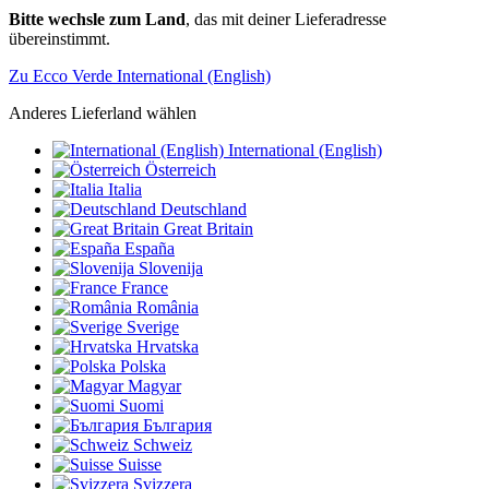
Bitte wechsle zum Land
, das mit deiner Lieferadresse
übereinstimmt.
Zu Ecco Verde International (English)
Anderes Lieferland wählen
International (English)
Österreich
Italia
Deutschland
Great Britain
España
Slovenija
France
România
Sverige
Hrvatska
Polska
Magyar
Suomi
България
Schweiz
Suisse
Svizzera