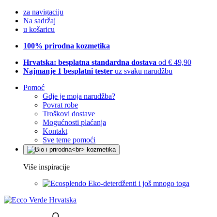
za navigaciju
Na sadržaj
u košaricu
100% prirodna kozmetika
Hrvatska: besplatna standardna dostava
od € 49,90
Najmanje 1 besplatni tester
uz svaku narudžbu
Pomoć
Gdje je moja narudžba?
Povrat robe
Troškovi dostave
Mogućnosti plaćanja
Kontakt
Sve teme pomoći
Više inspiracije
Eko-deterdženti i još mnogo toga