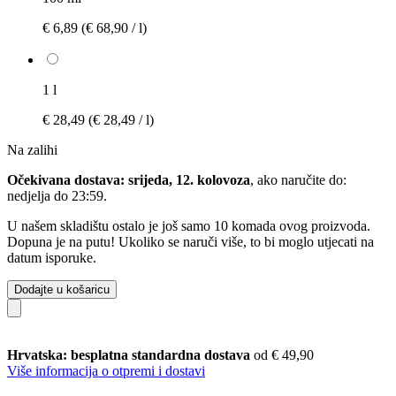
€ 6,89
(€ 68,90 / l)
1 l
€ 28,49
(€ 28,49 / l)
Na zalihi
Očekivana dostava: srijeda, 12. kolovoza
, ako naručite do:
nedjelja do 23:59
.
U našem skladištu ostalo je još samo 10 komada ovog proizvoda.
Dopuna je na putu! Ukoliko se naruči više, to bi moglo utjecati na
datum isporuke.
Dodajte u košaricu
Hrvatska: besplatna standardna dostava
od € 49,90
Više informacija o otpremi i dostavi