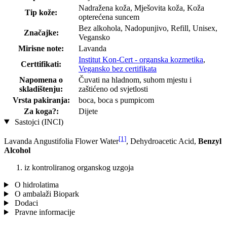
Nadražena koža, Mješovita koža, Koža
Tip kože:
opterećena suncem
Bez alkohola, Nadopunjivo, Refill, Unisex,
Značajke:
Vegansko
Mirisne note:
Lavanda
Institut Kon-Cert - organska kozmetika
,
Certtifikati:
Vegansko bez certifikata
Napomena o
Čuvati na hladnom, suhom mjestu i
skladištenju:
zaštićeno od svjetlosti
Vrsta pakiranja:
boca, boca s pumpicom
Za koga?:
Dijete
Sastojci (INCI)
[1]
Lavanda Angustifolia Flower Water
, Dehydroacetic Acid,
Benzyl
Alcohol
iz kontroliranog organskog uzgoja
O hidrolatima
O ambalaži Biopark
Dodaci
Pravne informacije