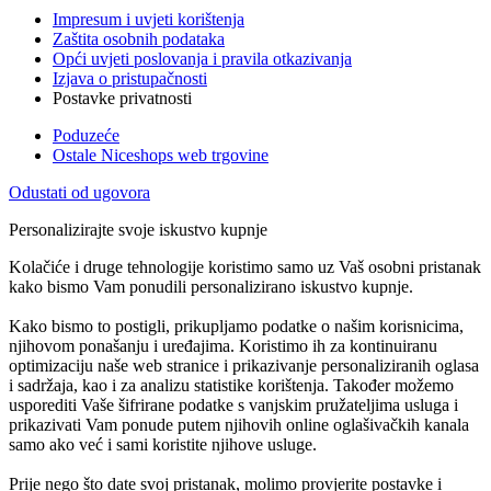
Impresum i uvjeti korištenja
Zaštita osobnih podataka
Opći uvjeti poslovanja i pravila otkazivanja
Izjava o pristupačnosti
Postavke privatnosti
Poduzeće
Ostale Niceshops web trgovine
Odustati od ugovora
Personalizirajte svoje iskustvo kupnje
Kolačiće i druge tehnologije koristimo samo uz Vaš osobni pristanak
kako bismo Vam ponudili personalizirano iskustvo kupnje.
Kako bismo to postigli, prikupljamo podatke o našim korisnicima,
njihovom ponašanju i uređajima. Koristimo ih za kontinuiranu
optimizaciju naše web stranice i prikazivanje personaliziranih oglasa
i sadržaja, kao i za analizu statistike korištenja. Također možemo
usporediti Vaše šifrirane podatke s vanjskim pružateljima usluga i
prikazivati Vam ponude putem njihovih online oglašivačkih kanala
samo ako već i sami koristite njihove usluge.
Prije nego što date svoj pristanak, molimo provjerite postavke i