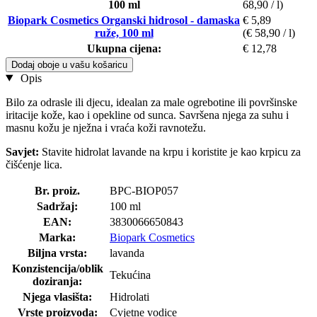
100 ml
68,90 / l)
Biopark Cosmetics Organski hidrosol - damaska
€ 5,89
ruže, 100 ml
(€ 58,90 / l)
Ukupna cijena:
€ 12,78
Dodaj oboje u vašu košaricu
Opis
Bilo za odrasle ili djecu, idealan za male ogrebotine ili površinske
iritacije kože, kao i opekline od sunca. Savršena njega za suhu i
masnu kožu je nježna i vraća koži ravnotežu.
Savjet:
Stavite hidrolat lavande na krpu i koristite je kao krpicu za
čišćenje lica.
Br. proiz.
BPC-BIOP057
Sadržaj:
100 ml
EAN:
3830066650843
Marka:
Biopark Cosmetics
Biljna vrsta:
lavanda
Konzistencija/oblik
Tekućina
doziranja:
Njega vlasišta:
Hidrolati
Vrste proizvoda:
Cvjetne vodice