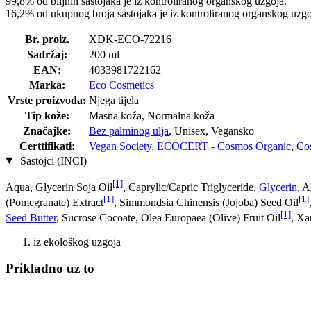
99,8% od biljnih sastojaka je iz kontroliranog organskog uzgoja.
16,2% od ukupnog broja sastojaka je iz kontroliranog organskog uzgo
Br. proiz.
XDK-ECO-72216
Sadržaj:
200 ml
EAN:
4033981722162
Marka:
Eco Cosmetics
Vrste proizvoda:
Njega tijela
Tip kože:
Masna koža, Normalna koža
Značajke:
Bez palminog ulja
, Unisex, Vegansko
Certtifikati:
Vegan Society
,
ECOCERT - Cosmos Organic
,
Co
Sastojci (INCI)
[1]
Aqua, Glycerin Soja Oil
, Caprylic/Capric Triglyceride,
Glycerin
, A
[1]
[1]
(Pomegranate) Extract
, Simmondsia Chinensis (Jojoba) Seed Oil
[1]
Seed Butter
, Sucrose Cocoate, Olea Europaea (Olive) Fruit Oil
, Xa
iz ekološkog uzgoja
Prikladno uz to