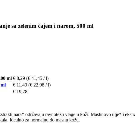
anje sa zelenim čajem i narom, 500 ml
200 ml
€ 8,29
(€ 41,45 / l)
 ml
€ 11,49
(€ 22,98 / l)
€ 19,78
kstrakti nara* održavaju ravnotežu vlage u koži. Maslinovo ulje* i ekst
ikala. Idealno za normalnu do masnu kožu.