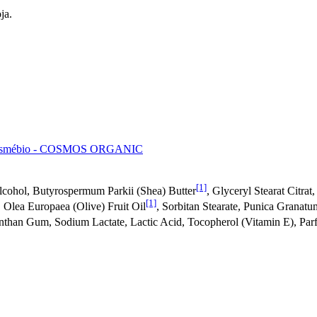
ja.
smébio - COSMOS ORGANIC
[1]
lcohol, Butyrospermum Parkii (Shea) Butter
, Glyceryl Stearat Citrat
[1]
, Olea Europaea (Olive) Fruit Oil
, Sorbitan Stearate, Punica Granat
nthan Gum, Sodium Lactate, Lactic Acid, Tocopherol (Vitamin E), Pa