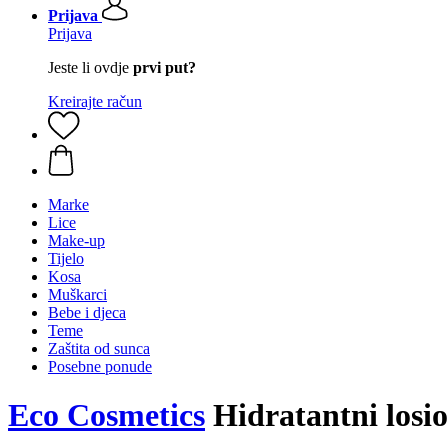
Prijava
Prijava
Jeste li ovdje
prvi put?
Kreirajte račun
Marke
Lice
Make-up
Tijelo
Kosa
Muškarci
Bebe i djeca
Teme
Zaštita od sunca
Posebne ponude
Eco Cosmetics
Hidratantni losio