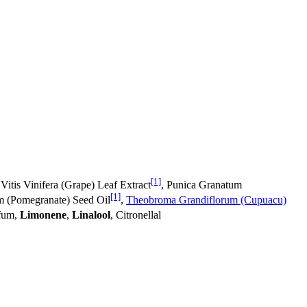
[1]
, Vitis Vinifera (Grape) Leaf Extract
, Punica Granatum
[1]
um (Pomegranate) Seed Oil
,
Theobroma Grandiflorum (Cupuacu)
rfum,
Limonene
,
Linalool
, Citronellal