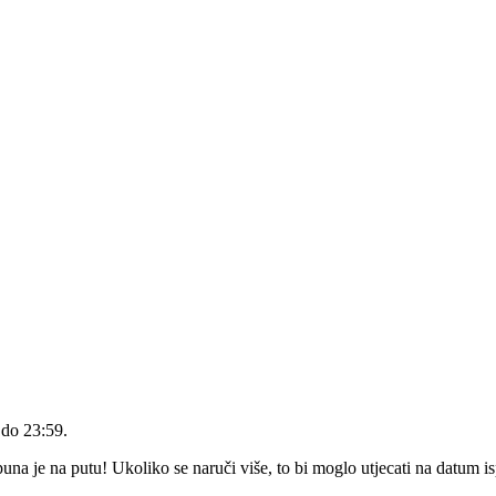
 do 23:59
.
a je na putu! Ukoliko se naruči više, to bi moglo utjecati na datum i