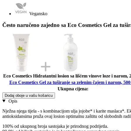
Vegansko
Često naručeno zajedno sa Eco Cosmetics Gel za tušir
Eco Cosmetics Hidratantni losion sa lišćem vinove loze i narom, 
Eco Cosmetics Gel za tuširanje sa zelenim čajem i narom, 500
Ukupna cijena:
Dodaj oboje u vašu košaricu
Opis
Nježna njega tijela - s kombinacijom ulja jojobe* i karite maslaca*. E
antioksidansima pruža ovaj losion optimalnu zaštitu od slobodnih rad
100% od ukupnog broja sastojaka je prirodnog podrijetla.