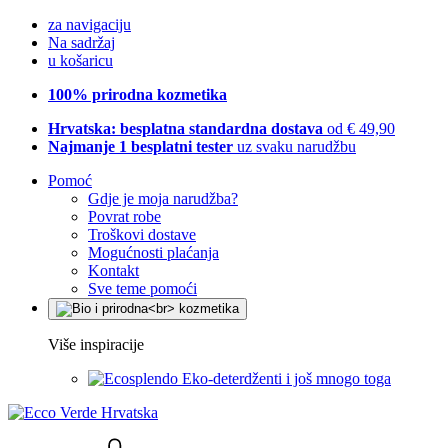
za navigaciju
Na sadržaj
u košaricu
100% prirodna kozmetika
Hrvatska: besplatna standardna dostava
od € 49,90
Najmanje 1 besplatni tester
uz svaku narudžbu
Pomoć
Gdje je moja narudžba?
Povrat robe
Troškovi dostave
Mogućnosti plaćanja
Kontakt
Sve teme pomoći
Više inspiracije
Eko-deterdženti i još mnogo toga