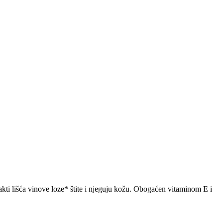
rakti lišća vinove loze* štite i njeguju kožu. Obogaćen vitaminom E i