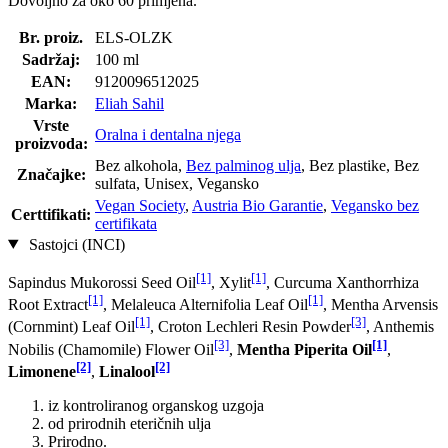
Dovoljno za oko 60 primjena.
Br. proiz.
ELS-OLZK
Sadržaj:
100 ml
EAN:
9120096512025
Marka:
Eliah Sahil
Vrste
Oralna i dentalna njega
proizvoda:
Bez alkohola,
Bez palminog ulja
, Bez plastike, Bez
Značajke:
sulfata, Unisex, Vegansko
Vegan Society
,
Austria Bio Garantie
,
Vegansko bez
Certtifikati:
certifikata
Sastojci (INCI)
[1]
[1]
Sapindus Mukorossi Seed Oil
, Xylit
, Curcuma Xanthorrhiza
[1]
[1]
Root Extract
, Melaleuca Alternifolia Leaf Oil
, Mentha Arvensis
[1]
[3]
(Cornmint) Leaf Oil
, Croton Lechleri Resin Powder
, Anthemis
[3]
[1]
Nobilis (Chamomile) Flower Oil
,
Mentha Piperita Oil
,
[2]
[2]
Limonene
,
Linalool
iz kontroliranog organskog uzgoja
od prirodnih eteričnih ulja
Prirodno.