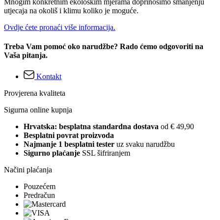
Mnogim konkretnim ekološkim mjerama doprinosimo smanjenju
utjecaja na okoliš i klimu koliko je moguće.
Ovdje ćete pronaći više informacija.
Treba Vam pomoć oko narudžbe? Rado ćemo odgovoriti na
Vaša pitanja.
Kontakt
Provjerena kvaliteta
Sigurna online kupnja
Hrvatska: besplatna standardna dostava
od € 49,90
Besplatni povrat proizvoda
Najmanje 1 besplatni tester
uz svaku narudžbu
Sigurno plaćanje
SSL šifriranjem
Načini plaćanja
Pouzećem
Predračun