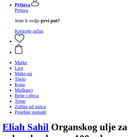
Prijava
Prijava
Jeste li ovdje
prvi put?
Kreirajte račun
Marke
Lice
Make-up
Tijelo
Kosa
Muškarci
Bebe i djeca
Teme
Zaštita od sunca
Posebne ponude
Eliah Sahil
Organskog ulje za