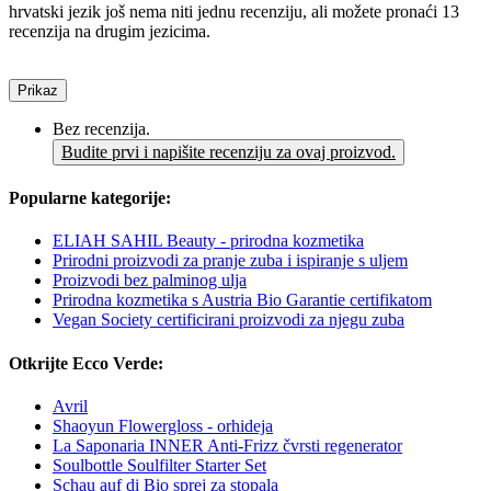
hrvatski jezik još nema niti jednu recenziju, ali možete pronaći 13
recenzija na drugim jezicima.
Prikaz
Bez recenzija.
Budite prvi i napišite recenziju za ovaj proizvod.
Popularne kategorije:
ELIAH SAHIL Beauty - prirodna kozmetika
Prirodni proizvodi za pranje zuba i ispiranje s uljem
Proizvodi bez palminog ulja
Prirodna kozmetika s Austria Bio Garantie certifikatom
Vegan Society certificirani proizvodi za njegu zuba
Otkrijte Ecco Verde:
Avril
Shaoyun Flowergloss - orhideja
La Saponaria INNER Anti-Frizz čvrsti regenerator
Soulbottle Soulfilter Starter Set
Schau auf di Bio sprej za stopala