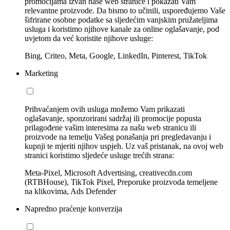
promocijama izvan naše web stranice i pokazati Vam
relevantne proizvode. Da bismo to učinili, uspoređujemo Vaše
šifrirane osobne podatke sa sljedećim vanjskim pružateljima
usluga i koristimo njihove kanale za online oglašavanje, pod
uvjetom da već koristite njihove usluge:
Bing, Criteo, Meta, Google, LinkedIn, Pinterest, TikTok
Marketing
Prihvaćanjem ovih usluga možemo Vam prikazati
oglašavanje, sponzorirani sadržaj ili promocije popusta
prilagođene vašim interesima za našu web stranicu ili
proizvode na temelju Vašeg ponašanja pri pregledavanju i
kupnji te mjeriti njihov uspjeh. Uz vaš pristanak, na ovoj web
stranici koristimo sljedeće usluge trećih strana:
Meta-Pixel, Microsoft Advertising, creativecdn.com
(RTBHouse), TikTok Pixel, Preporuke proizvoda temeljene
na klikovima, Ads Defender
Napredno praćenje konverzija