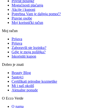
Povrat pošiljke
Mogućnosti plaćanja
Akcije i kuponi
Potrebna Vam je daljnja pomoć?
Pravne osobe
Moj korisnički račun
Moj račun
Prijava
Prijava
Zaboravili ste lozinku?
Gdje je moja pošiljka?
Iskoristiti kupon
Dobro je znati
Beauty Blog
Sastojci
Certifikati prirodne kozmetike
Mi i naš okoliš
Aktualne ponude
O Ecco Verde
O nama