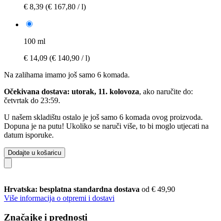
€ 8,39
(€ 167,80 / l)
100 ml
€ 14,09
(€ 140,90 / l)
Na zalihama imamo još samo 6 komada.
Očekivana dostava: utorak, 11. kolovoza
, ako naručite do:
četvrtak do 23:59
.
U našem skladištu ostalo je još samo 6 komada ovog proizvoda.
Dopuna je na putu! Ukoliko se naruči više, to bi moglo utjecati na
datum isporuke.
Dodajte u košaricu
Hrvatska: besplatna standardna dostava
od € 49,90
Više informacija o otpremi i dostavi
Značajke i prednosti