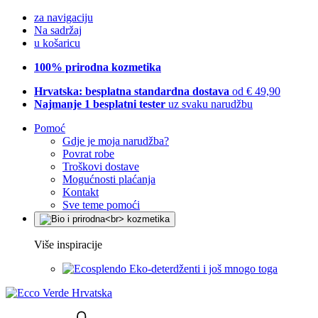
za navigaciju
Na sadržaj
u košaricu
100% prirodna kozmetika
Hrvatska: besplatna standardna dostava
od € 49,90
Najmanje 1 besplatni tester
uz svaku narudžbu
Pomoć
Gdje je moja narudžba?
Povrat robe
Troškovi dostave
Mogućnosti plaćanja
Kontakt
Sve teme pomoći
Više inspiracije
Eko-deterdženti i još mnogo toga