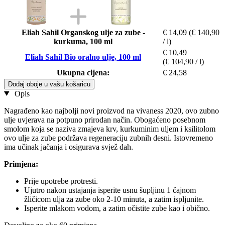
Eliah Sahil Organskog ulje za zube -
€ 14,09
(€ 140,90
kurkuma, 100 ml
/ l)
€ 10,49
Eliah Sahil Bio oralno ulje, 100 ml
(€ 104,90 / l)
Ukupna cijena:
€ 24,58
Dodaj oboje u vašu košaricu
Opis
Nagrađeno kao najbolji novi proizvod na vivaness 2020, ovo zubno
ulje uvjerava na potpuno prirodan način. Obogaćeno posebnom
smolom koja se naziva zmajeva krv, kurkuminim uljem i ksilitolom
ovo ulje za zube podržava regeneraciju zubnih desni. Istovremeno
ima učinak jačanja i osigurava svjež dah.
Primjena:
Prije upotrebe protresti.
Ujutro nakon ustajanja isperite usnu šupljinu 1 čajnom
žličicom ulja za zube oko 2-10 minuta, a zatim ispljunite.
Isperite mlakom vodom, a zatim očistite zube kao i obično.