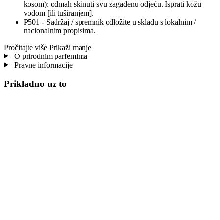
kosom): odmah skinuti svu zagađenu odjeću. Isprati kožu
vodom [ili tuširanjem].
P501 - Sadržaj / spremnik odložite u skladu s lokalnim /
nacionalnim propisima.
Pročitajte više
Prikaži manje
O prirodnim parfemima
Pravne informacije
Prikladno uz to