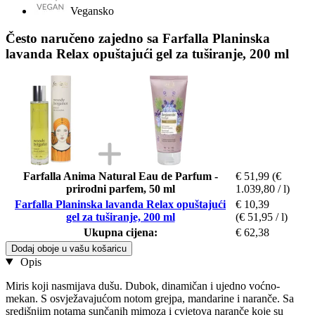
Vegansko
Često naručeno zajedno sa Farfalla Planinska
lavanda Relax opuštajući gel za tuširanje, 200 ml
Farfalla Anima Natural Eau de Parfum -
€ 51,99
(€
prirodni parfem, 50 ml
1.039,80 / l)
Farfalla Planinska lavanda Relax opuštajući
€ 10,39
gel za tuširanje, 200 ml
(€ 51,95 / l)
Ukupna cijena:
€ 62,38
Dodaj oboje u vašu košaricu
Opis
Miris koji nasmijava dušu. Dubok, dinamičan i ujedno voćno-
mekan. S osvježavajućom notom grejpa, mandarine i naranče. Sa
središnjim notama sunčanih mimoza i cvjetova naranče koje su