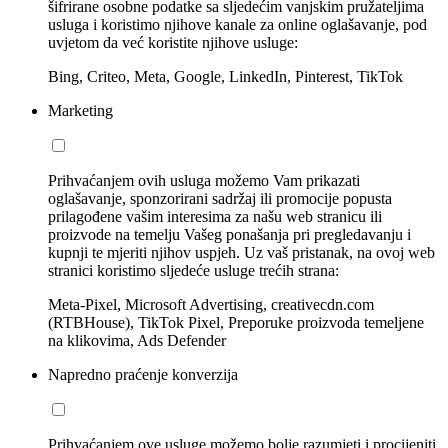
šifrirane osobne podatke sa sljedećim vanjskim pružateljima
usluga i koristimo njihove kanale za online oglašavanje, pod
uvjetom da već koristite njihove usluge:
Bing, Criteo, Meta, Google, LinkedIn, Pinterest, TikTok
Marketing
Prihvaćanjem ovih usluga možemo Vam prikazati
oglašavanje, sponzorirani sadržaj ili promocije popusta
prilagođene vašim interesima za našu web stranicu ili
proizvode na temelju Vašeg ponašanja pri pregledavanju i
kupnji te mjeriti njihov uspjeh. Uz vaš pristanak, na ovoj web
stranici koristimo sljedeće usluge trećih strana:
Meta-Pixel, Microsoft Advertising, creativecdn.com
(RTBHouse), TikTok Pixel, Preporuke proizvoda temeljene
na klikovima, Ads Defender
Napredno praćenje konverzija
Prihvaćanjem ove usluge možemo bolje razumjeti i procijeniti