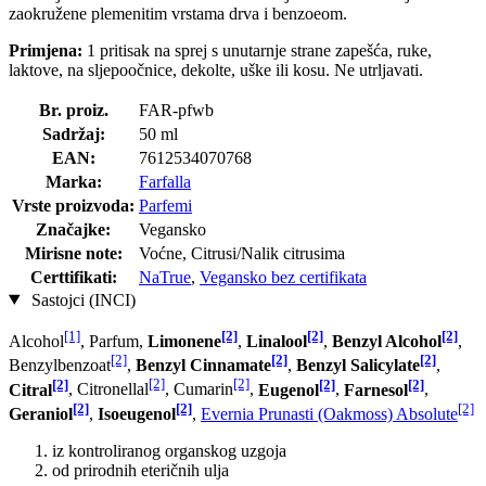
zaokružene plemenitim vrstama drva i benzoeom.
Primjena:
1 pritisak na sprej s unutarnje strane zapešća, ruke,
laktove, na sljepoočnice, dekolte, uške ili kosu. Ne utrljavati.
Br. proiz.
FAR-pfwb
Sadržaj:
50 ml
EAN:
7612534070768
Marka:
Farfalla
Vrste proizvoda:
Parfemi
Značajke:
Vegansko
Mirisne note:
Voćne, Citrusi/Nalik citrusima
Certtifikati:
NaTrue
,
Vegansko bez certifikata
Sastojci (INCI)
[1]
[2]
[2]
[2]
Alcohol
, Parfum,
Limonene
,
Linalool
,
Benzyl Alcohol
,
[2]
[2]
[2]
Benzylbenzoat
,
Benzyl Cinnamate
,
Benzyl Salicylate
,
[2]
[2]
[2]
[2]
[2]
Citral
, Citronellal
, Cumarin
,
Eugenol
,
Farnesol
,
[2]
[2]
[2]
Geraniol
,
Isoeugenol
,
Evernia Prunasti (Oakmoss) Absolute
iz kontroliranog organskog uzgoja
od prirodnih eteričnih ulja