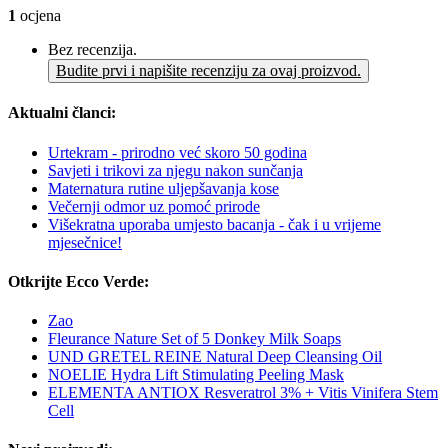
1
ocjena
Bez recenzija.
Budite prvi i napišite recenziju za ovaj proizvod.
Aktualni članci:
Urtekram - prirodno već skoro 50 godina
Savjeti i trikovi za njegu nakon sunčanja
Maternatura rutine uljepšavanja kose
Večernji odmor uz pomoć prirode
Višekratna uporaba umjesto bacanja - čak i u vrijeme
mjesečnice!
Otkrijte Ecco Verde:
Zao
Fleurance Nature Set of 5 Donkey Milk Soaps
UND GRETEL REINE Natural Deep Cleansing Oil
NOELIE Hydra Lift Stimulating Peeling Mask
ELEMENTA ANTIOX Resveratrol 3% + Vitis Vinifera Stem
Cell