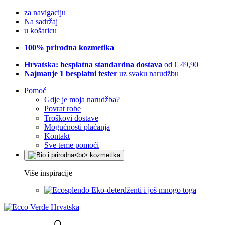
za navigaciju
Na sadržaj
u košaricu
100% prirodna kozmetika
Hrvatska: besplatna standardna dostava
od € 49,90
Najmanje 1 besplatni tester
uz svaku narudžbu
Pomoć
Gdje je moja narudžba?
Povrat robe
Troškovi dostave
Mogućnosti plaćanja
Kontakt
Sve teme pomoći
Više inspiracije
Eko-deterdženti i još mnogo toga