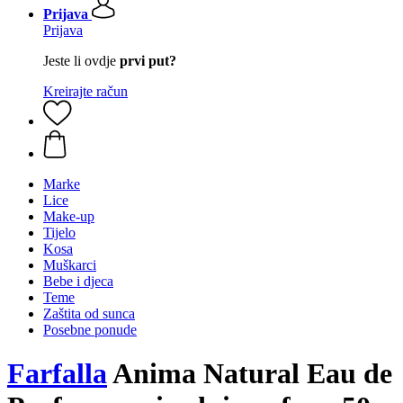
Prijava
Prijava
Jeste li ovdje
prvi put?
Kreirajte račun
Marke
Lice
Make-up
Tijelo
Kosa
Muškarci
Bebe i djeca
Teme
Zaštita od sunca
Posebne ponude
Farfalla
Anima Natural Eau de