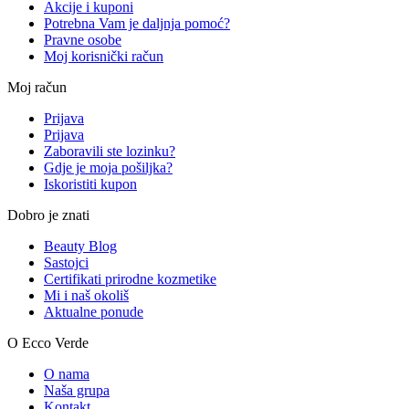
Akcije i kuponi
Potrebna Vam je daljnja pomoć?
Pravne osobe
Moj korisnički račun
Moj račun
Prijava
Prijava
Zaboravili ste lozinku?
Gdje je moja pošiljka?
Iskoristiti kupon
Dobro je znati
Beauty Blog
Sastojci
Certifikati prirodne kozmetike
Mi i naš okoliš
Aktualne ponude
O Ecco Verde
O nama
Naša grupa
Kontakt