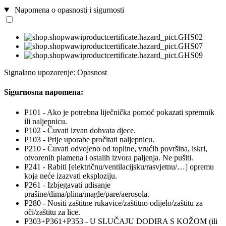
Napomena o opasnosti i sigurnosti
Signalano upozorenje: Opasnost
Sigurnosna napomena:
P101 - Ako je potrebna liječnička pomoć pokazati spremnik
ili naljepnicu.
P102 - Čuvati izvan dohvata djece.
P103 - Prije uporabe pročitati naljepnicu.
P210 - Čuvati odvojeno od topline, vrućih površina, iskri,
otvorenih plamena i ostalih izvora paljenja. Ne pušiti.
P241 - Rabiti [električnu/ventilacijsku/rasvjetnu/…] opremu
koja neće izazvati eksploziju.
P261 - Izbjegavati udisanje
prašine/dima/plina/magle/pare/aerosola.
P280 - Nositi zaštitne rukavice/zaštitno odijelo/zaštitu za
oči/zaštitu za lice.
P303+P361+P353 - U SLUČAJU DODIRA S KOŽOM (ili