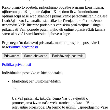
Kako bismo to postigli, prikupljamo podatke o našim korisnicima,
njihovom ponašanju i uređajima. Koristimo ih za kontinuiranu
optimizaciju naše web stranice i prikazivanje personaliziranih oglasa
i sadržaja, kao i za analizu statistike korištenja. Također možemo
usporediti Vaše šifrirane podatke s vanjskim pružateljima usluga i
prikazivati Vam ponude putem njihovih online oglašivačkih kanala
samo ako već i sami koristite njihove usluge.
Prije nego što date svoj pristanak, molimo provjerite postavke i
naše
Politike privatnosti
.
Prihvaćam
Samo obavezno
Podešavanje postavki
Politika privatnosti
Individualne postavke zaštite podataka
Marketing per Customer-Match
Uz Vaš pristanak, također ćemo Vas obavijestiti o
promocijama izvan naše web stranice i pokazati Vam
relevantne proizvode. Da bismo to učinili, uspoređujemo Vaše