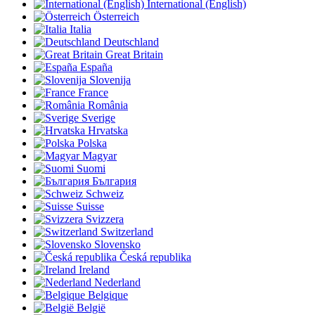
International (English)
Österreich
Italia
Deutschland
Great Britain
España
Slovenija
France
România
Sverige
Hrvatska
Polska
Magyar
Suomi
България
Schweiz
Suisse
Svizzera
Switzerland
Slovensko
Česká republika
Ireland
Nederland
Belgique
België