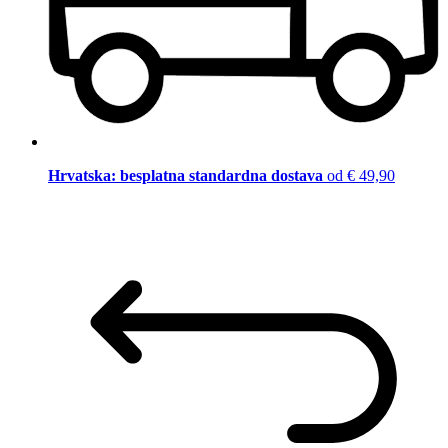
Hrvatska: besplatna standardna dostava
od € 49,90