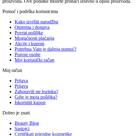
proizvoda. Ove podatke možete pronaći izravno u opisu proizvoda.
Pomoć i podrška korisnicima
Kako izvršiti narudžbu
Otprema i dostava
Povrat pošiljke
Mogućnosti plaćanja
Akcije i kuponi
Potrebna Vam je daljnja pomoć?
Pravne osobe
Moj korisnički račun
Moj račun
Prijava
Prijava
Zaboravili ste lozinku?
Gdje je moja pošiljka?
Iskoristiti kupon
Dobro je znati
Beauty Blog
Sastojci
Certifikati prirodne kozmetike