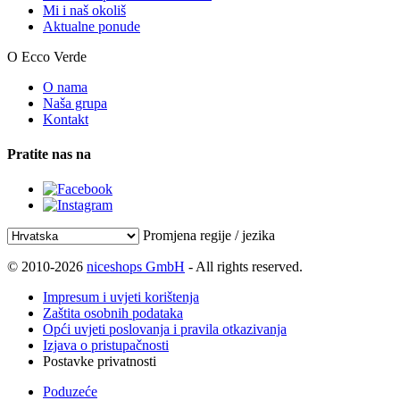
Mi i naš okoliš
Aktualne ponude
O Ecco Verde
O nama
Naša grupa
Kontakt
Pratite nas na
Promjena regije / jezika
© 2010-2026
niceshops GmbH
- All rights reserved.
Impresum i uvjeti korištenja
Zaštita osobnih podataka
Opći uvjeti poslovanja i pravila otkazivanja
Izjava o pristupačnosti
Postavke privatnosti
Poduzeće