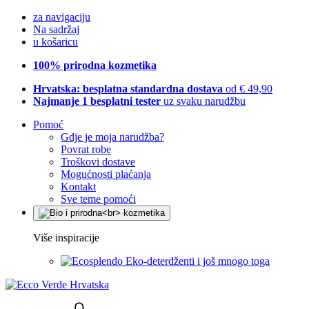
za navigaciju
Na sadržaj
u košaricu
100% prirodna kozmetika
Hrvatska: besplatna standardna dostava
od € 49,90
Najmanje 1 besplatni tester
uz svaku narudžbu
Pomoć
Gdje je moja narudžba?
Povrat robe
Troškovi dostave
Mogućnosti plaćanja
Kontakt
Sve teme pomoći
Više inspiracije
Eko-deterdženti i još mnogo toga