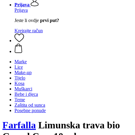
Prijava
Prijava
Jeste li ovdje
prvi put?
Kreirajte račun
Marke
Lice
Make-up
Tijelo
Kosa
Muškarci
Bebe i djeca
Teme
Zaštita od sunca
Posebne ponude
Farfalla
Limunska trava bio