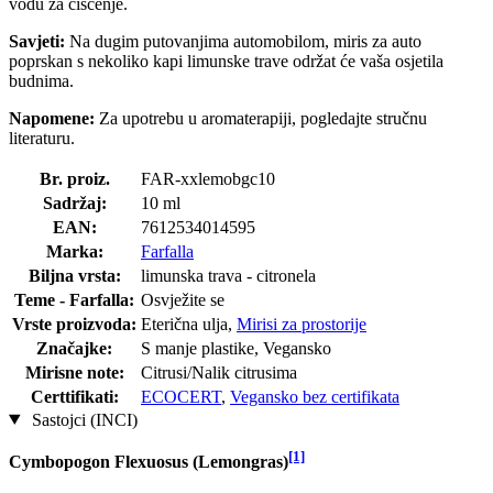
vodu za čišćenje.
Savjeti:
Na dugim putovanjima automobilom, miris za auto
poprskan s nekoliko kapi limunske trave održat će vaša osjetila
budnima.
Napomene:
Za upotrebu u aromaterapiji, pogledajte stručnu
literaturu.
Br. proiz.
FAR-xxlemobgc10
Sadržaj:
10 ml
EAN:
7612534014595
Marka:
Farfalla
Biljna vrsta:
limunska trava - citronela
Teme - Farfalla:
Osvježite se
Vrste proizvoda:
Eterična ulja,
Mirisi za prostorije
Značajke:
S manje plastike, Vegansko
Mirisne note:
Citrusi/Nalik citrusima
Certtifikati:
ECOCERT
,
Vegansko bez certifikata
Sastojci (INCI)
[1]
Cymbopogon Flexuosus (Lemongras)