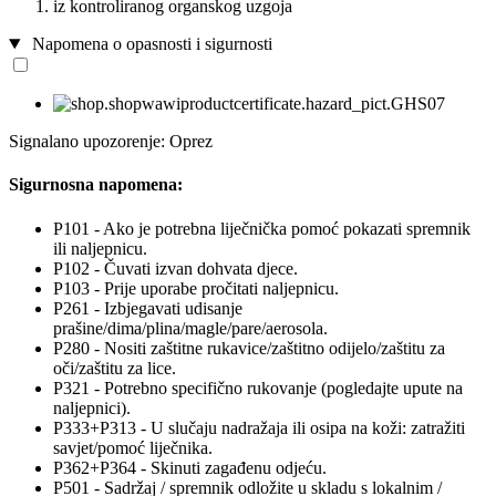
iz kontroliranog organskog uzgoja
Napomena o opasnosti i sigurnosti
Signalano upozorenje: Oprez
Sigurnosna napomena:
P101 - Ako je potrebna liječnička pomoć pokazati spremnik
ili naljepnicu.
P102 - Čuvati izvan dohvata djece.
P103 - Prije uporabe pročitati naljepnicu.
P261 - Izbjegavati udisanje
prašine/dima/plina/magle/pare/aerosola.
P280 - Nositi zaštitne rukavice/zaštitno odijelo/zaštitu za
oči/zaštitu za lice.
P321 - Potrebno specifično rukovanje (pogledajte upute na
naljepnici).
P333+P313 - U slučaju nadražaja ili osipa na koži: zatražiti
savjet/pomoć liječnika.
P362+P364 - Skinuti zagađenu odjeću.
P501 - Sadržaj / spremnik odložite u skladu s lokalnim /