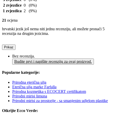
2 zvjezdice
0
(0%)
1 zvjezdica
2
(9%)
21
ocjena
hrvatski jezik još nema niti jednu recenziju, ali možete pronaći 5
recenzija na drugim jezicima.
Prikaz
Bez recenzija.
Budite prvi i napišite recenziju za ovaj proizvod.
Popularne kategorije:
Prirodna eterična ulja
Eterična ulja marke Farfalla
Prirodna kozmetika s ECOCERT certifikatom
Prirodni mirisi limuna
Prirodni mirisi za prostorije - sa smanjenim udjelom plastike
Otkrijte Ecco Verde: