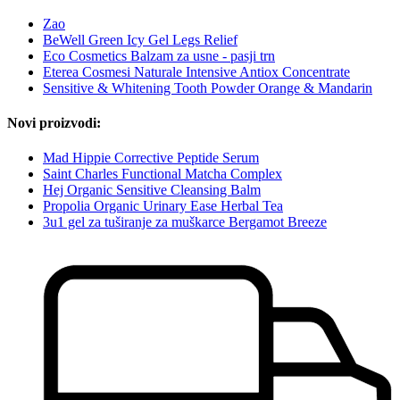
Zao
BeWell Green Icy Gel Legs Relief
Eco Cosmetics Balzam za usne - pasji trn
Eterea Cosmesi Naturale Intensive Antiox Concentrate
Sensitive & Whitening Tooth Powder Orange & Mandarin
Novi proizvodi:
Mad Hippie Corrective Peptide Serum
Saint Charles Functional Matcha Complex
Hej Organic Sensitive Cleansing Balm
Propolia Organic Urinary Ease Herbal Tea
3u1 gel za tuširanje za muškarce Bergamot Breeze