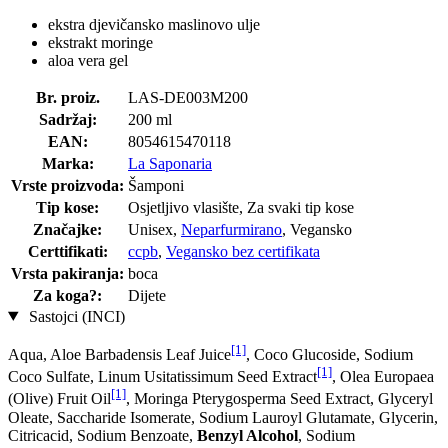
ekstra djevičansko maslinovo ulje
ekstrakt moringe
aloa vera gel
Br. proiz.
LAS-DE003M200
Sadržaj:
200 ml
EAN:
8054615470118
Marka:
La Saponaria
Vrste proizvoda:
Šamponi
Tip kose:
Osjetljivo vlasište, Za svaki tip kose
Značajke:
Unisex,
Neparfurmirano
, Vegansko
Certtifikati:
ccpb
,
Vegansko bez certifikata
Vrsta pakiranja:
boca
Za koga?:
Dijete
Sastojci (INCI)
[1]
Aqua, Aloe Barbadensis Leaf Juice
, Coco Glucoside, Sodium
[1]
Coco­ Sulfate, Linum Usitatissimum Seed Extract
, Olea Europaea
[1]
(Olive) Fruit Oil
, Moringa Pterygosperma Seed Extract, Glyceryl
Oleate, Saccharide Isomerate, Sodium Lauroyl Glutamate, Glycerin,
Citricacid, Sodium Benzoate,
Benzyl Alcohol
, Sodium