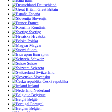
Italia
Deutschland
Great Britain
España
Slovenija
France
România
Sverige
Hrvatska
Polska
Magyar
Suomi
България
Schweiz
Suisse
Svizzera
Switzerland
Slovensko
Česká republika
Ireland
Nederland
Belgique
België
Portugal
Belgien