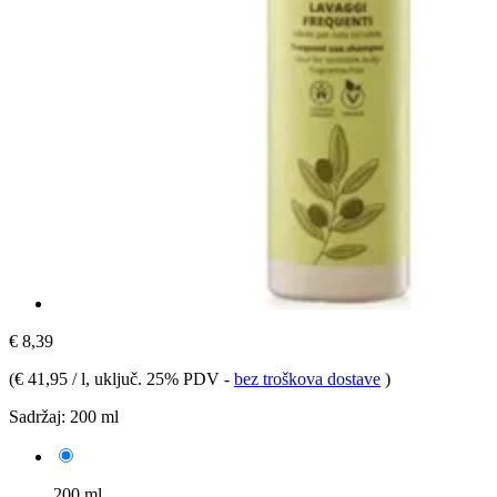
€ 8,39
(
€ 41,95 / l
, uključ. 25% PDV
-
bez troškova dostave
)
Sadržaj:
200 ml
200 ml