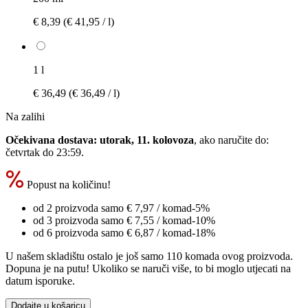
€ 8,39
(€ 41,95 / l)
1 l
€ 36,49
(€ 36,49 / l)
Na zalihi
Očekivana dostava: utorak, 11. kolovoza
, ako naručite do:
četvrtak do 23:59
.
Popust na količinu!
od 2 proizvoda samo
€ 7,97
/ komad
-5%
od 3 proizvoda samo
€ 7,55
/ komad
-10%
od 6 proizvoda samo
€ 6,87
/ komad
-18%
U našem skladištu ostalo je još samo 110 komada ovog proizvoda.
Dopuna je na putu! Ukoliko se naruči više, to bi moglo utjecati na
datum isporuke.
Dodajte u košaricu