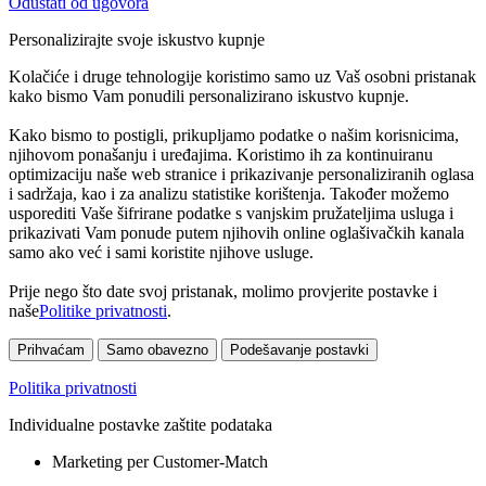
Odustati od ugovora
Personalizirajte svoje iskustvo kupnje
Kolačiće i druge tehnologije koristimo samo uz Vaš osobni pristanak
kako bismo Vam ponudili personalizirano iskustvo kupnje.
Kako bismo to postigli, prikupljamo podatke o našim korisnicima,
njihovom ponašanju i uređajima. Koristimo ih za kontinuiranu
optimizaciju naše web stranice i prikazivanje personaliziranih oglasa
i sadržaja, kao i za analizu statistike korištenja. Također možemo
usporediti Vaše šifrirane podatke s vanjskim pružateljima usluga i
prikazivati Vam ponude putem njihovih online oglašivačkih kanala
samo ako već i sami koristite njihove usluge.
Prije nego što date svoj pristanak, molimo provjerite postavke i
naše
Politike privatnosti
.
Prihvaćam
Samo obavezno
Podešavanje postavki
Politika privatnosti
Individualne postavke zaštite podataka
Marketing per Customer-Match