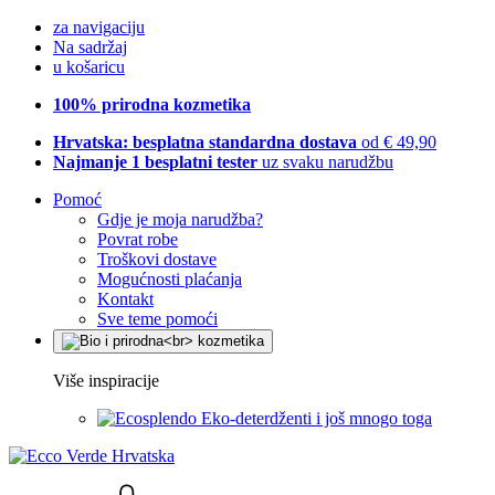
za navigaciju
Na sadržaj
u košaricu
100% prirodna kozmetika
Hrvatska: besplatna standardna dostava
od € 49,90
Najmanje 1 besplatni tester
uz svaku narudžbu
Pomoć
Gdje je moja narudžba?
Povrat robe
Troškovi dostave
Mogućnosti plaćanja
Kontakt
Sve teme pomoći
Više inspiracije
Eko-deterdženti i još mnogo toga