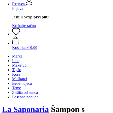
Prijava
Prijava
Jeste li ovdje
prvi put?
Kreirajte račun
Košarica
€ 0,00
Marke
Lice
Make-up
Tijelo
Kosa
Muškarci
Bebe i djeca
Teme
Zaštita od sunca
Posebne ponude
La Saponaria
Šampon s