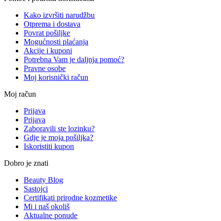
Kako izvršiti narudžbu
Otprema i dostava
Povrat pošiljke
Mogućnosti plaćanja
Akcije i kuponi
Potrebna Vam je daljnja pomoć?
Pravne osobe
Moj korisnički račun
Moj račun
Prijava
Prijava
Zaboravili ste lozinku?
Gdje je moja pošiljka?
Iskoristiti kupon
Dobro je znati
Beauty Blog
Sastojci
Certifikati prirodne kozmetike
Mi i naš okoliš
Aktualne ponude