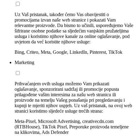
Uz Vaš pristanak, također ćemo Vas obavijestiti o
promocijama izvan naše web stranice i pokazati Vam
relevantne proizvode. Da bismo to učinili, uspoređujemo Vaše
šifrirane osobne podatke sa sljedećim vanjskim pružateljima
usluga i koristimo njihove kanale za online oglašavanje, pod
uvjetom da već koristite njihove usluge:
Bing, Criteo, Meta, Google, LinkedIn, Pinterest, TikTok
Marketing
Prihvaćanjem ovih usluga možemo Vam prikazati
oglašavanje, sponzorirani sadržaj ili promocije popusta
prilagođene vašim interesima za našu web stranicu ili
proizvode na temelju Vašeg ponašanja pri pregledavanju i
kupnji te mjeriti njihov uspjeh. Uz vaš pristanak, na ovoj web
stranici koristimo sljedeće usluge trećih strana:
Meta-Pixel, Microsoft Advertising, creativecdn.com
(RTBHouse), TikTok Pixel, Preporuke proizvoda temeljene
na klikovima, Ads Defender