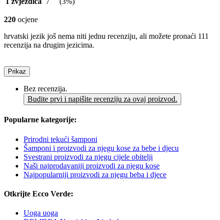
1 zvjezdica
7
(3%)
220
ocjene
hrvatski jezik još nema niti jednu recenziju, ali možete pronaći 111
recenzija na drugim jezicima.
Prikaz
Bez recenzija.
Budite prvi i napišite recenziju za ovaj proizvod.
Popularne kategorije:
Prirodni tekući šamponi
Šamponi i proizvodi za njegu kose za bebe i djecu
Svestrani proizvodi za njegu cijele obitelji
Naši najprodavaniji proizvodi za njegu kose
Najpopularniji proizvodi za njegu beba i djece
Otkrijte Ecco Verde:
Uoga uoga