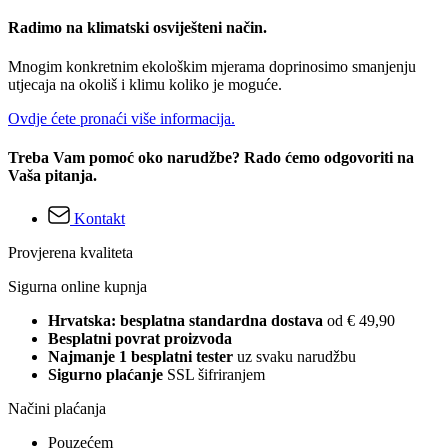
Radimo na klimatski osviješteni način.
Mnogim konkretnim ekološkim mjerama doprinosimo smanjenju
utjecaja na okoliš i klimu koliko je moguće.
Ovdje ćete pronaći više informacija.
Treba Vam pomoć oko narudžbe? Rado ćemo odgovoriti na
Vaša pitanja.
Kontakt
Provjerena kvaliteta
Sigurna online kupnja
Hrvatska: besplatna standardna dostava
od € 49,90
Besplatni povrat proizvoda
Najmanje 1 besplatni tester
uz svaku narudžbu
Sigurno plaćanje
SSL šifriranjem
Načini plaćanja
Pouzećem