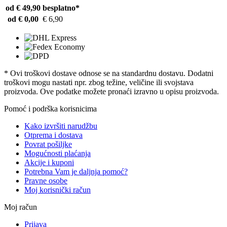
od € 49,90
besplatno*
od € 0,00
€ 6,90
* Ovi troškovi dostave odnose se na standardnu ​​dostavu. Dodatni
troškovi mogu nastati npr. zbog težine, veličine ili svojstava
proizvoda. Ove podatke možete pronaći izravno u opisu proizvoda.
Pomoć i podrška korisnicima
Kako izvršiti narudžbu
Otprema i dostava
Povrat pošiljke
Mogućnosti plaćanja
Akcije i kuponi
Potrebna Vam je daljnja pomoć?
Pravne osobe
Moj korisnički račun
Moj račun
Prijava