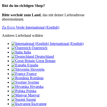
Bist du im richtigen Shop?
Bitte wechsle zum Land
, das mit deiner Lieferadresse
übereinstimmt.
Zu Ecco Verde International (English)
Anderes Lieferland wählen
International (English)
Österreich
Italia
Deutschland
Great Britain
España
Slovenija
France
România
Sverige
Hrvatska
Polska
Magyar
Suomi
България