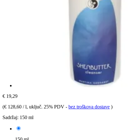
€ 19,29
(
€ 128,60 / l
, uključ. 25% PDV
-
bez troškova dostave
)
Sadržaj:
150 ml
150 ml