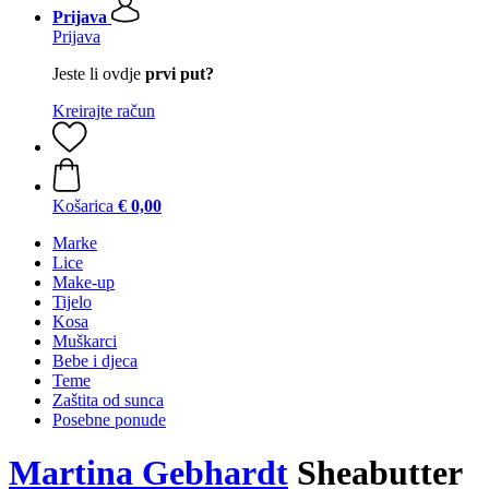
Prijava
Prijava
Jeste li ovdje
prvi put?
Kreirajte račun
Košarica
€ 0,00
Marke
Lice
Make-up
Tijelo
Kosa
Muškarci
Bebe i djeca
Teme
Zaštita od sunca
Posebne ponude
Martina Gebhardt
Sheabutter