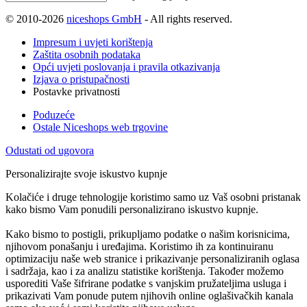
© 2010-2026
niceshops GmbH
- All rights reserved.
Impresum i uvjeti korištenja
Zaštita osobnih podataka
Opći uvjeti poslovanja i pravila otkazivanja
Izjava o pristupačnosti
Postavke privatnosti
Poduzeće
Ostale Niceshops web trgovine
Odustati od ugovora
Personalizirajte svoje iskustvo kupnje
Kolačiće i druge tehnologije koristimo samo uz Vaš osobni pristanak
kako bismo Vam ponudili personalizirano iskustvo kupnje.
Kako bismo to postigli, prikupljamo podatke o našim korisnicima,
njihovom ponašanju i uređajima. Koristimo ih za kontinuiranu
optimizaciju naše web stranice i prikazivanje personaliziranih oglasa
i sadržaja, kao i za analizu statistike korištenja. Također možemo
usporediti Vaše šifrirane podatke s vanjskim pružateljima usluga i
prikazivati Vam ponude putem njihovih online oglašivačkih kanala