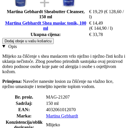
Martina Gebhardt Sheabutter Cleanser,
€ 19,29
(€ 128,60 /
150 ml
l)
Martina Gebhardt Shea maslac tonik, 100
€ 14,49
ml
(€ 144,90 / l)
Ukupna cijena:
€ 33,78
Dodaj oboje u vašu košaricu
Opis
Mlijeko za čišćenje s shea maslacem vrlo nježno i nježno čisti kožu i
uklanja nečistoće. Zbog posebno prirodnih sastojaka ovaj proizvod
dobro podnose osobe koje pate od alergija i osobe s osjetljivom
kožom.
Primjena:
Navečer nanesite losion za čišćenje na vlažno lice,
nježno umasirajte i temeljito isperite toplom vodom.
Br. proiz.
MAG-21207
Sadržaj:
150 ml
EAN:
4032061012070
Marka:
Martina Gebhardt
Konzistencija/oblik
Mlijeko
doziranja: