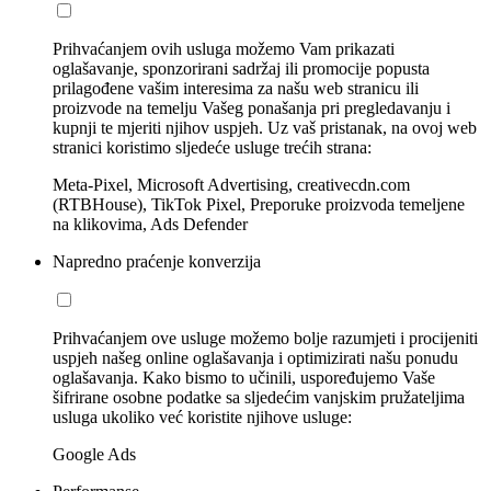
Prihvaćanjem ovih usluga možemo Vam prikazati
oglašavanje, sponzorirani sadržaj ili promocije popusta
prilagođene vašim interesima za našu web stranicu ili
proizvode na temelju Vašeg ponašanja pri pregledavanju i
kupnji te mjeriti njihov uspjeh. Uz vaš pristanak, na ovoj web
stranici koristimo sljedeće usluge trećih strana:
Meta-Pixel, Microsoft Advertising, creativecdn.com
(RTBHouse), TikTok Pixel, Preporuke proizvoda temeljene
na klikovima, Ads Defender
Napredno praćenje konverzija
Prihvaćanjem ove usluge možemo bolje razumjeti i procijeniti
uspjeh našeg online oglašavanja i optimizirati našu ponudu
oglašavanja. Kako bismo to učinili, uspoređujemo Vaše
šifrirane osobne podatke sa sljedećim vanjskim pružateljima
usluga ukoliko već koristite njihove usluge:
Google Ads