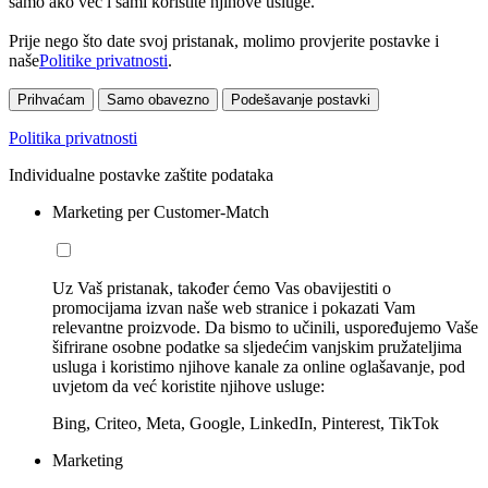
samo ako već i sami koristite njihove usluge.
Prije nego što date svoj pristanak, molimo provjerite postavke i
naše
Politike privatnosti
.
Prihvaćam
Samo obavezno
Podešavanje postavki
Politika privatnosti
Individualne postavke zaštite podataka
Marketing per Customer-Match
Uz Vaš pristanak, također ćemo Vas obavijestiti o
promocijama izvan naše web stranice i pokazati Vam
relevantne proizvode. Da bismo to učinili, uspoređujemo Vaše
šifrirane osobne podatke sa sljedećim vanjskim pružateljima
usluga i koristimo njihove kanale za online oglašavanje, pod
uvjetom da već koristite njihove usluge:
Bing, Criteo, Meta, Google, LinkedIn, Pinterest, TikTok
Marketing