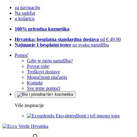
za navigaciju
Na sadržaj
u košaricu
100% prirodna kozmetika
Hrvatska: besplatna standardna dostava
od € 49,90
Najmanje 1 besplatni tester
uz svaku narudžbu
Pomoć
Gdje je moja narudžba?
Povrat robe
Troškovi dostave
Mogućnosti plaćanja
Kontakt
Sve teme pomoći
Više inspiracije
Eko-deterdženti i još mnogo toga