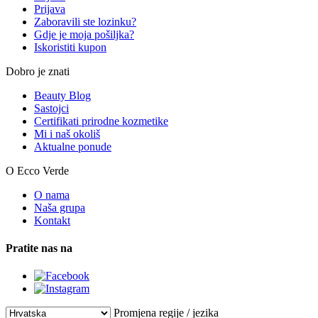
Prijava
Zaboravili ste lozinku?
Gdje je moja pošiljka?
Iskoristiti kupon
Dobro je znati
Beauty Blog
Sastojci
Certifikati prirodne kozmetike
Mi i naš okoliš
Aktualne ponude
O Ecco Verde
O nama
Naša grupa
Kontakt
Pratite nas na
Promjena regije / jezika