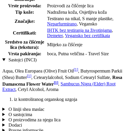
Vrste proizvoda:
Proizvodi za čišćenje lica
Tip kože:
Nadražena koža, Osjetljiva koža
Testirano na nikal, S manje plastike,
Značajke:
Neparfurmirano
, Vegansko
IHTK bez testiranja na životinjama
,
Certtifikati:
Demeter
,
Vegansko bez certifikata
Sredstvo za čišćenje
Mlijeko za čišćenje
lica (tekstura):
Vrsta pakiranja:
boca, Putna veličina - Travel Size
Sastojci (INCI)
[1]
Aqua, Olea Europaea (Olive) Fruit Oil
, Butyrospermum Parkii
[1]
(Shea) Butter
, Cetearylalcohol, Sodium Cetearyl Sulfate,
Rosa
[1]
Damascena Flower Water
,
Sambucus Nigra (Elder) Root
Extract
, Cetyl Alcohol, Aroma
iz kontroliranog organskog uzgoja
O liniji shea maslac
O sastojcima
O proizvodima za njegu lica
Dodaci
Pravne informacije