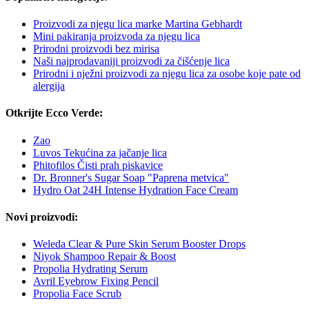
Proizvodi za njegu lica marke Martina Gebhardt
Mini pakiranja proizvoda za njegu lica
Prirodni proizvodi bez mirisa
Naši najprodavaniji proizvodi za čišćenje lica
Prirodni i nježni proizvodi za njegu lica za osobe koje pate od
alergija
Otkrijte Ecco Verde:
Zao
Luvos Tekućina za jačanje lica
Phitofilos Čisti prah piskavice
Dr. Bronner's Sugar Soap "Paprena metvica"
Hydro Oat 24H Intense Hydration Face Cream
Novi proizvodi:
Weleda Clear & Pure Skin Serum Booster Drops
Niyok Shampoo Repair & Boost
Propolia Hydrating Serum
Avril Eyebrow Fixing Pencil
Propolia Face Scrub