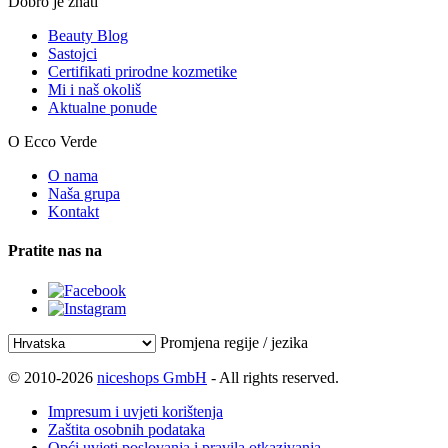
Dobro je znati
Beauty Blog
Sastojci
Certifikati prirodne kozmetike
Mi i naš okoliš
Aktualne ponude
O Ecco Verde
O nama
Naša grupa
Kontakt
Pratite nas na
Promjena regije / jezika
© 2010-2026
niceshops GmbH
- All rights reserved.
Impresum i uvjeti korištenja
Zaštita osobnih podataka
Opći uvjeti poslovanja i pravila otkazivanja