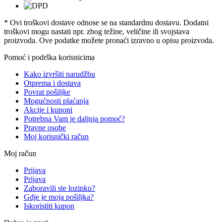
* Ovi troškovi dostave odnose se na standardnu ​​dostavu. Dodatni
troškovi mogu nastati npr. zbog težine, veličine ili svojstava
proizvoda. Ove podatke možete pronaći izravno u opisu proizvoda.
Pomoć i podrška korisnicima
Kako izvršiti narudžbu
Otprema i dostava
Povrat pošiljke
Mogućnosti plaćanja
Akcije i kuponi
Potrebna Vam je daljnja pomoć?
Pravne osobe
Moj korisnički račun
Moj račun
Prijava
Prijava
Zaboravili ste lozinku?
Gdje je moja pošiljka?
Iskoristiti kupon