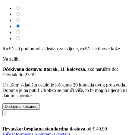
Ružičasti podtonovi - idealan za svijetle, ružičaste tipove kože.
Na zalihi
Očekivana dostava: utorak, 11. kolovoza
, ako naručite do:
četvrtak do 23:59
.
U našem skladištu ostalo je još samo 20 komada ovog proizvoda.
Dopuna je na putu! Ukoliko se naruči više, to bi moglo utjecati na
datum isporuke.
Dodajte u košaricu
Hrvatska: besplatna standardna dostava
od € 49,90
Više informacija o otpremi i dostavi