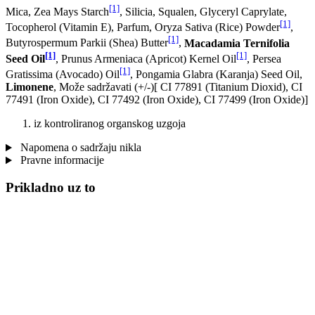
[1]
Mica, Zea Mays Starch
, Silicia, Squalen, Glyceryl Caprylate,
[1]
Tocopherol (Vitamin E), Parfum, Oryza Sativa (Rice) Powder
,
[1]
Butyrospermum Parkii (Shea) Butter
,
Macadamia Ternifolia
[1]
[1]
Seed Oil
, Prunus Armeniaca (Apricot) Kernel Oil
, Persea
[1]
Gratissima (Avocado) Oil
, Pongamia Glabra (Karanja) Seed Oil,
Limonene
, Može sadržavati (+/-)[ CI 77891 (Titanium Dioxid), CI
77491 (Iron Oxide), CI 77492 (Iron Oxide), CI 77499 (Iron Oxide)]
iz kontroliranog organskog uzgoja
Napomena o sadržaju nikla
Pravne informacije
Prikladno uz to