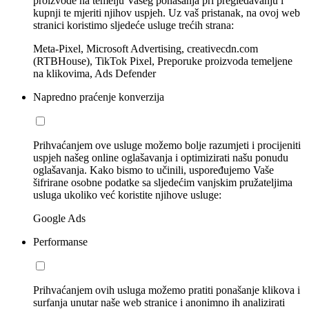
proizvode na temelju Vašeg ponašanja pri pregledavanju i
kupnji te mjeriti njihov uspjeh. Uz vaš pristanak, na ovoj web
stranici koristimo sljedeće usluge trećih strana:
Meta-Pixel, Microsoft Advertising, creativecdn.com
(RTBHouse), TikTok Pixel, Preporuke proizvoda temeljene
na klikovima, Ads Defender
Napredno praćenje konverzija
Prihvaćanjem ove usluge možemo bolje razumjeti i procijeniti
uspjeh našeg online oglašavanja i optimizirati našu ponudu
oglašavanja. Kako bismo to učinili, uspoređujemo Vaše
šifrirane osobne podatke sa sljedećim vanjskim pružateljima
usluga ukoliko već koristite njihove usluge:
Google Ads
Performanse
Prihvaćanjem ovih usluga možemo pratiti ponašanje klikova i
surfanja unutar naše web stranice i anonimno ih analizirati