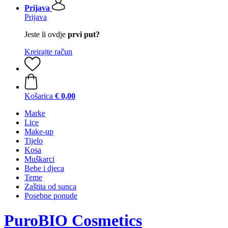
Prijava
Prijava
Jeste li ovdje
prvi put?
Kreirajte račun
Košarica
€ 0,00
Marke
Lice
Make-up
Tijelo
Kosa
Muškarci
Bebe i djeca
Teme
Zaštita od sunca
Posebne ponude
PuroBIO Cosmetics