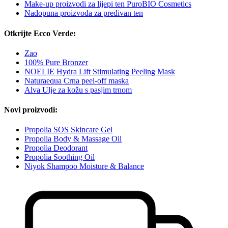
Make-up proizvodi za lijepi ten PuroBIO Cosmetics
Nadopuna proizvoda za predivan ten
Otkrijte Ecco Verde:
Zao
100% Pure Bronzer
NOELIE Hydra Lift Stimulating Peeling Mask
Naturaequa Crna peel-off maska
Alva Ulje za kožu s pasjim trnom
Novi proizvodi:
Propolia SOS Skincare Gel
Propolia Body & Massage Oil
Propolia Deodorant
Propolia Soothing Oil
Niyok Shampoo Moisture & Balance