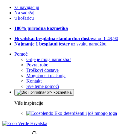
za navigaciju
Na sadržaj
u košaricu
100% prirodna kozmetika
Hrvatska: besplatna standardna dostava
od € 49,90
Najmanje 1 besplatni tester
uz svaku narudžbu
Pomoć
Gdje je moja narudžba?
Povrat robe
Troškovi dostave
Mogućnosti plaćanja
Kontakt
Sve teme pomoći
Više inspiracije
Eko-deterdženti i još mnogo toga