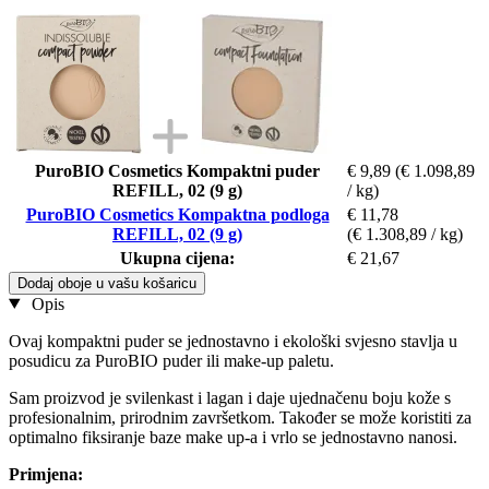
PuroBIO Cosmetics Kompaktni puder
€ 9,89
(€ 1.098,89
REFILL, 02 (9 g)
/ kg)
PuroBIO Cosmetics Kompaktna podloga
€ 11,78
REFILL, 02 (9 g)
(€ 1.308,89 / kg)
Ukupna cijena:
€ 21,67
Dodaj oboje u vašu košaricu
Opis
Ovaj kompaktni puder se jednostavno i ekološki svjesno stavlja u
posudicu za PuroBIO puder ili make-up paletu.
Sam proizvod je svilenkast i lagan i daje ujednačenu boju kože s
profesionalnim, prirodnim završetkom. Također se može koristiti za
optimalno fiksiranje baze make up-a i vrlo se jednostavno nanosi.
Primjena: