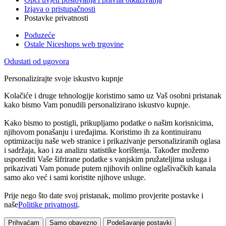
Izjava o pristupačnosti
Postavke privatnosti
Poduzeće
Ostale Niceshops web trgovine
Odustati od ugovora
Personalizirajte svoje iskustvo kupnje
Kolačiće i druge tehnologije koristimo samo uz Vaš osobni pristanak
kako bismo Vam ponudili personalizirano iskustvo kupnje.
Kako bismo to postigli, prikupljamo podatke o našim korisnicima,
njihovom ponašanju i uređajima. Koristimo ih za kontinuiranu
optimizaciju naše web stranice i prikazivanje personaliziranih oglasa
i sadržaja, kao i za analizu statistike korištenja. Također možemo
usporediti Vaše šifrirane podatke s vanjskim pružateljima usluga i
prikazivati Vam ponude putem njihovih online oglašivačkih kanala
samo ako već i sami koristite njihove usluge.
Prije nego što date svoj pristanak, molimo provjerite postavke i
naše
Politike privatnosti
.
Prihvaćam
Samo obavezno
Podešavanje postavki