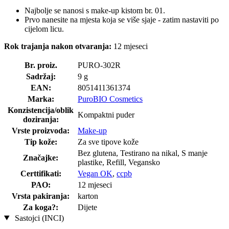
Najbolje se nanosi s make-up kistom br. 01.
Prvo nanesite na mjesta koja se više sjaje - zatim nastaviti po
cijelom licu.
Rok trajanja nakon otvaranja:
12 mjeseci
Br. proiz.
PURO-302R
Sadržaj:
9 g
EAN:
8051411361374
Marka:
PuroBIO Cosmetics
Konzistencija/oblik
Kompaktni puder
doziranja:
Vrste proizvoda:
Make-up
Tip kože:
Za sve tipove kože
Bez glutena, Testirano na nikal, S manje
Značajke:
plastike, Refill, Vegansko
Certtifikati:
Vegan OK
,
ccpb
PAO:
12 mjeseci
Vrsta pakiranja:
karton
Za koga?:
Dijete
Sastojci (INCI)