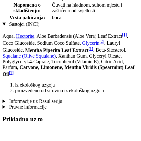
Napomena o
Čuvati na hladnom, suhom mjestu i
skladištenju:
zaštićeno od svjetlosti
Vrsta pakiranja:
boca
Sastojci (INCI)
[1]
Aqua,
Hectorite
, Aloe Barbadensis (Aloe Vera) Leaf Extract
,
[2]
Coco Glucoside, Sodium Coco­ Sulfate,
Glycerin
, Lauryl
[1]
Glucoside,
Mentha Piperita Leaf Extract
, Beta-Sitosterol,
Squalane (Olive Squalane)
, Xanthan Gum, Glyceryl Oleate,
Polyglyceryl-4-Caprate, Tocopherol (Vitamin E), Citric Acid,
Parfum,
Carvone
,
Limonene
,
Mentha Viridis (Spearmint) Leaf
[1]
Oil
iz ekološkog uzgoja
proizvedeno od sirovina iz ekološkog uzgoja
Informacije uz Rasul seriju
Pravne informacije
Prikladno uz to