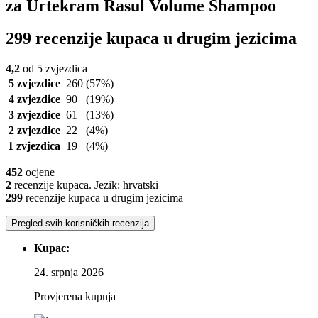
za Urtekram Rasul Volume Shampoo
299 recenzije kupaca u drugim jezicima
4,2
od 5 zvjezdica
5 zvjezdice
260
(57%)
4 zvjezdice
90
(19%)
3 zvjezdice
61
(13%)
2 zvjezdice
22
(4%)
1 zvjezdica
19
(4%)
452
ocjene
2
recenzije kupaca. Jezik: hrvatski
299
recenzije kupaca u drugim jezicima
Pregled svih korisničkih recenzija
Kupac:
24. srpnja 2026
Provjerena kupnja