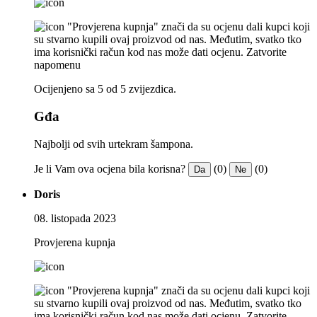
"Provjerena kupnja" znači da su ocjenu dali kupci koji
su stvarno kupili ovaj proizvod od nas. Međutim, svatko tko
ima korisnički račun kod nas može dati ocjenu.
Zatvorite
napomenu
Ocijenjeno sa 5 od 5 zvijezdica.
Gđa
Najbolji od svih urtekram šampona.
Je li Vam ova ocjena bila korisna?
(0)
(0)
Da
Ne
Doris
08. listopada 2023
Provjerena kupnja
"Provjerena kupnja" znači da su ocjenu dali kupci koji
su stvarno kupili ovaj proizvod od nas. Međutim, svatko tko
ima korisnički račun kod nas može dati ocjenu.
Zatvorite