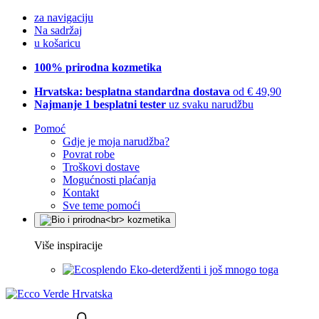
za navigaciju
Na sadržaj
u košaricu
100% prirodna kozmetika
Hrvatska: besplatna standardna dostava
od € 49,90
Najmanje 1 besplatni tester
uz svaku narudžbu
Pomoć
Gdje je moja narudžba?
Povrat robe
Troškovi dostave
Mogućnosti plaćanja
Kontakt
Sve teme pomoći
Više inspiracije
Eko-deterdženti i još mnogo toga