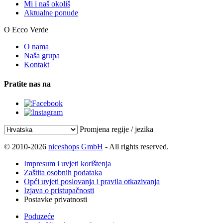
Mi i naš okoliš
Aktualne ponude
O Ecco Verde
O nama
Naša grupa
Kontakt
Pratite nas na
Promjena regije / jezika
© 2010-2026
niceshops GmbH
- All rights reserved.
Impresum i uvjeti korištenja
Zaštita osobnih podataka
Opći uvjeti poslovanja i pravila otkazivanja
Izjava o pristupačnosti
Postavke privatnosti
Poduzeće