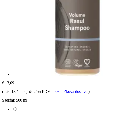
€ 13,09
(
€ 26,18 / l
, uključ. 25% PDV
-
bez troškova dostave
)
Sadržaj:
500 ml