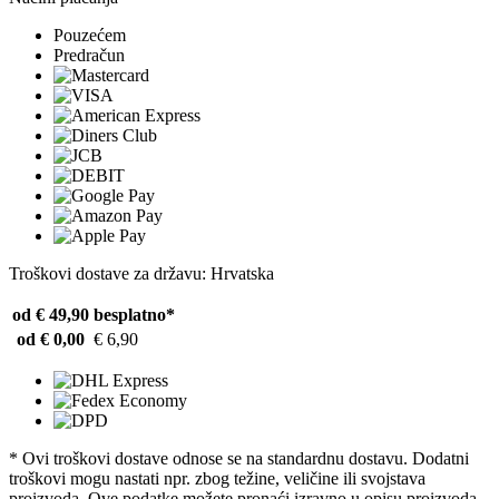
Pouzećem
Predračun
Troškovi dostave za državu: Hrvatska
od € 49,90
besplatno*
od € 0,00
€ 6,90
* Ovi troškovi dostave odnose se na standardnu ​​dostavu. Dodatni
troškovi mogu nastati npr. zbog težine, veličine ili svojstava
proizvoda. Ove podatke možete pronaći izravno u opisu proizvoda.