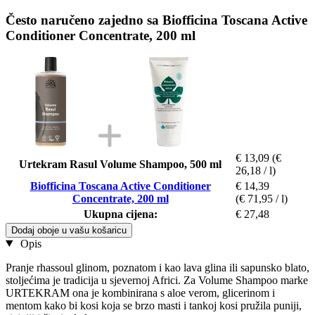
Često naručeno zajedno sa Biofficina Toscana Active
Conditioner Concentrate, 200 ml
€ 13,09
(€
Urtekram Rasul Volume Shampoo, 500 ml
26,18 / l)
Biofficina Toscana Active Conditioner
€ 14,39
Concentrate, 200 ml
(€ 71,95 / l)
Ukupna cijena:
€ 27,48
Dodaj oboje u vašu košaricu
Opis
Pranje rhassoul glinom, poznatom i kao lava glina ili sapunsko blato,
stoljećima je tradicija u sjevernoj Africi. Za Volume Shampoo marke
URTEKRAM ona je kombinirana s aloe verom, glicerinom i
mentom kako bi kosi koja se brzo masti i tankoj kosi pružila puniji,