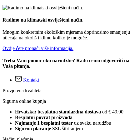
Radimo na klimatski osviješteni način.
Mnogim konkretnim ekološkim mjerama doprinosimo smanjenju
utjecaja na okoliš i klimu koliko je moguće.
Ovdje ćete pronaći više informacija.
Treba Vam pomoć oko narudžbe? Rado ćemo odgovoriti na
Vaša pitanja.
Kontakt
Provjerena kvaliteta
Sigurna online kupnja
Hrvatska: besplatna standardna dostava
od € 49,90
Besplatni povrat proizvoda
Najmanje 1 besplatni tester
uz svaku narudžbu
Sigurno plaćanje
SSL šifriranjem
Načini plaćanja