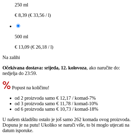
250 ml
€ 8,39
(€ 33,56 / l)
500 ml
€ 13,09
(€ 26,18 / l)
Na zalihi
Očekivana dostava: srijeda, 12. kolovoza
, ako naručite do:
nedjelja do 23:59
.
Popust na količinu!
od 2 proizvoda samo
€ 12,17
/ komad
-7%
od 3 proizvoda samo
€ 11,78
/ komad
-10%
od 6 proizvoda samo
€ 10,73
/ komad
-18%
U našem skladištu ostalo je još samo 262 komada ovog proizvoda.
Dopuna je na putu! Ukoliko se naruči više, to bi moglo utjecati na
datum isporuke.