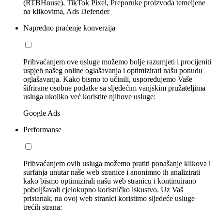
(RTBHouse), TikTok Pixel, Preporuke proizvoda temeljene
na klikovima, Ads Defender
Napredno praćenje konverzija
Prihvaćanjem ove usluge možemo bolje razumjeti i procijeniti
uspjeh našeg online oglašavanja i optimizirati našu ponudu
oglašavanja. Kako bismo to učinili, uspoređujemo Vaše
šifrirane osobne podatke sa sljedećim vanjskim pružateljima
usluga ukoliko već koristite njihove usluge:
Google Ads
Performanse
Prihvaćanjem ovih usluga možemo pratiti ponašanje klikova i
surfanja unutar naše web stranice i anonimno ih analizirati
kako bismo optimizirali našu web stranicu i kontinuirano
poboljšavali cjelokupno korisničko iskustvo. Uz Vaš
pristanak, na ovoj web stranici koristimo sljedeće usluge
trećih strana: