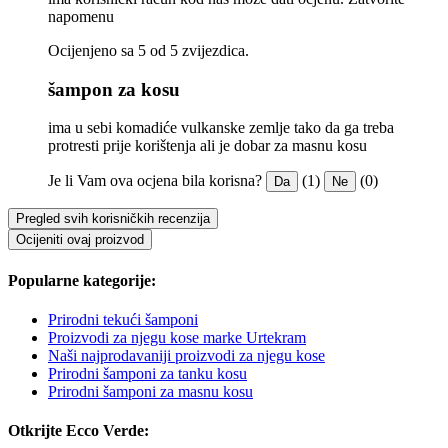
napomenu
Ocijenjeno sa 5 od 5 zvijezdica.
šampon za kosu
ima u sebi komadiće vulkanske zemlje tako da ga treba
protresti prije korištenja ali je dobar za masnu kosu
Je li Vam ova ocjena bila korisna?
(1)
(0)
Da
Ne
Pregled svih korisničkih recenzija
Ocijeniti ovaj proizvod
Popularne kategorije:
Prirodni tekući šamponi
Proizvodi za njegu kose marke Urtekram
Naši najprodavaniji proizvodi za njegu kose
Prirodni šamponi za tanku kosu
Prirodni šamponi za masnu kosu
Otkrijte Ecco Verde: