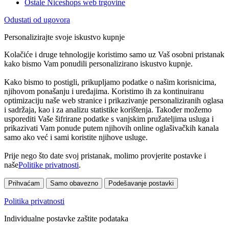
Ostale Niceshops web trgovine
Odustati od ugovora
Personalizirajte svoje iskustvo kupnje
Kolačiće i druge tehnologije koristimo samo uz Vaš osobni pristanak
kako bismo Vam ponudili personalizirano iskustvo kupnje.
Kako bismo to postigli, prikupljamo podatke o našim korisnicima,
njihovom ponašanju i uređajima. Koristimo ih za kontinuiranu
optimizaciju naše web stranice i prikazivanje personaliziranih oglasa
i sadržaja, kao i za analizu statistike korištenja. Također možemo
usporediti Vaše šifrirane podatke s vanjskim pružateljima usluga i
prikazivati Vam ponude putem njihovih online oglašivačkih kanala
samo ako već i sami koristite njihove usluge.
Prije nego što date svoj pristanak, molimo provjerite postavke i
naše
Politike privatnosti
.
Prihvaćam
Samo obavezno
Podešavanje postavki
Politika privatnosti
Individualne postavke zaštite podataka