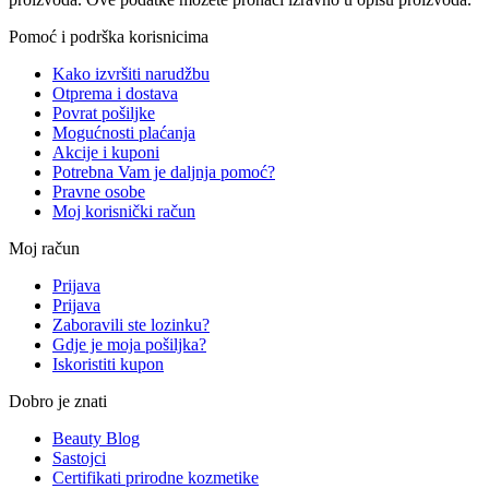
Pomoć i podrška korisnicima
Kako izvršiti narudžbu
Otprema i dostava
Povrat pošiljke
Mogućnosti plaćanja
Akcije i kuponi
Potrebna Vam je daljnja pomoć?
Pravne osobe
Moj korisnički račun
Moj račun
Prijava
Prijava
Zaboravili ste lozinku?
Gdje je moja pošiljka?
Iskoristiti kupon
Dobro je znati
Beauty Blog
Sastojci
Certifikati prirodne kozmetike