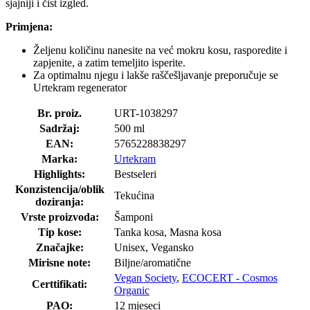
sjajniji i čist izgled.
Primjena:
Željenu količinu nanesite na već mokru kosu, rasporedite i
zapjenite, a zatim temeljito isperite.
Za optimalnu njegu i lakše raščešljavanje preporučuje se
Urtekram regenerator
Br. proiz.
URT-1038297
Sadržaj:
500 ml
EAN:
5765228838297
Marka:
Urtekram
Highlights:
Bestseleri
Konzistencija/oblik
Tekućina
doziranja:
Vrste proizvoda:
Šamponi
Tip kose:
Tanka kosa, Masna kosa
Značajke:
Unisex, Vegansko
Mirisne note:
Biljne/aromatične
Vegan Society
,
ECOCERT - Cosmos
Certtifikati:
Organic
PAO:
12 mjeseci