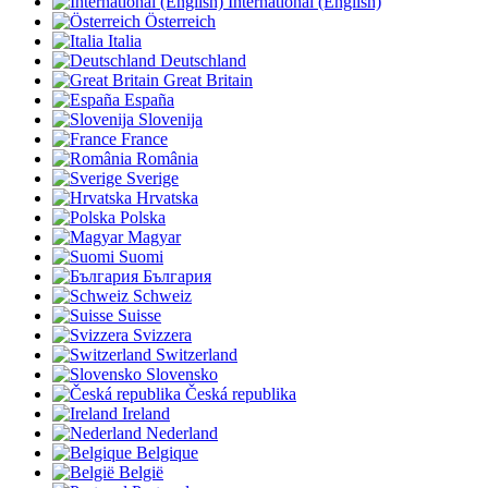
International (English)
Österreich
Italia
Deutschland
Great Britain
España
Slovenija
France
România
Sverige
Hrvatska
Polska
Magyar
Suomi
България
Schweiz
Suisse
Svizzera
Switzerland
Slovensko
Česká republika
Ireland
Nederland
Belgique
België