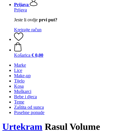
Prijava
Prijava
Jeste li ovdje
prvi put?
Kreirajte račun
Košarica
€ 0,00
Marke
Lice
Make-up
Tijelo
Kosa
Muškarci
Bebe i djeca
Teme
Zaštita od sunca
Posebne ponude
Urtekram
Rasul Volume