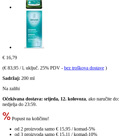
€ 16,79
(
€ 83,95 / l
, uključ. 25% PDV
-
bez troškova dostave
)
Sadržaj:
200 ml
Na zalihi
Očekivana dostava: srijeda, 12. kolovoza
, ako naručite do:
nedjelja do 23:59
.
Popust na količinu!
od 2 proizvoda samo
€ 15,95
/ komad
-5%
od 3 proizvoda samo
€ 15,11
/ komad
-10%