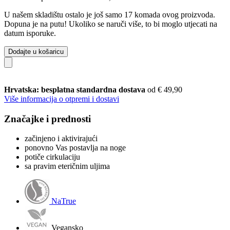
U našem skladištu ostalo je još samo 17 komada ovog proizvoda.
Dopuna je na putu! Ukoliko se naruči više, to bi moglo utjecati na
datum isporuke.
Dodajte u košaricu
Hrvatska: besplatna standardna dostava
od € 49,90
Više informacija o otpremi i dostavi
Značajke i prednosti
začinjeno i aktivirajući
ponovno Vas postavlja na noge
potiče cirkulaciju
sa pravim eteričnim uljima
NaTrue
Vegansko