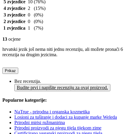
5 zvjezdice
10
(76%)
4 zvjezdice
2
(15%)
3 zvjezdice
0
(0%)
2 zvjezdice
0
(0%)
1 zvjezdica
1
(7%)
13
ocjene
hrvatski jezik još nema niti jednu recenziju, ali možete pronaći 6
recenzija na drugim jezicima.
Prikaz
Bez recenzija.
Budite prvi i napišite recenziju za ovaj proizvod.
Popularne kategorije:
NaTrue - prirodna i organska kozmetika
Losioni za tuširanje i dodaci za kupanje marke Weleda
Prirodni mirisi ružmanirina
Prirodni proizvodi za njegu tijela tijekom zime
Certificirano veganski proizvodi za njegu tijela