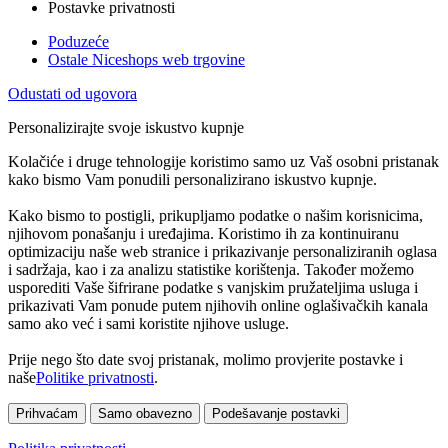
Postavke privatnosti
Poduzeće
Ostale Niceshops web trgovine
Odustati od ugovora
Personalizirajte svoje iskustvo kupnje
Kolačiće i druge tehnologije koristimo samo uz Vaš osobni pristanak
kako bismo Vam ponudili personalizirano iskustvo kupnje.
Kako bismo to postigli, prikupljamo podatke o našim korisnicima,
njihovom ponašanju i uređajima. Koristimo ih za kontinuiranu
optimizaciju naše web stranice i prikazivanje personaliziranih oglasa
i sadržaja, kao i za analizu statistike korištenja. Također možemo
usporediti Vaše šifrirane podatke s vanjskim pružateljima usluga i
prikazivati Vam ponude putem njihovih online oglašivačkih kanala
samo ako već i sami koristite njihove usluge.
Prije nego što date svoj pristanak, molimo provjerite postavke i
naše
Politike privatnosti
.
Prihvaćam
Samo obavezno
Podešavanje postavki