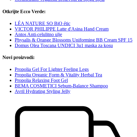
Otkrijte Ecco Verde:
LÉA NATURE SO BiO étic
VICTOR PHILIPPE Latte d'Asina Hand Cream
Antos Anti-celulitno ulje
Physalis & Orange Blossoms Uniforming BB Cream SPF 15
Domus Olea Toscana UNDICI 3u1 maska ​​za kosu
Novi proizvodi:
Propolia Gel For Lighter Feeling Legs
Propolia Organic Form & Vitality Herbal Tea
Propolia Relaxing Foot Gel
BEMA COSMETICI Sebum-Balance Shampoo
Avril Hydrating Styling Jelly