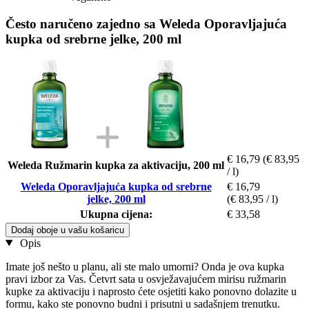
Često naručeno zajedno sa Weleda Oporavljajuća
kupka od srebrne jelke, 200 ml
€ 16,79
(€ 83,95
Weleda Ružmarin kupka za aktivaciju, 200 ml
/ l)
Weleda Oporavljajuća kupka od srebrne
€ 16,79
jelke, 200 ml
(€ 83,95 / l)
Ukupna cijena:
€ 33,58
Dodaj oboje u vašu košaricu
Opis
Imate još nešto u planu, ali ste malo umorni? Onda je ova kupka
pravi izbor za Vas. Četvrt sata u osvježavajućem mirisu ružmarin
kupke za aktivaciju i naprosto ćete osjetiti kako ponovno dolazite u
formu, kako ste ponovno budni i prisutni u sadašnjem trenutku.