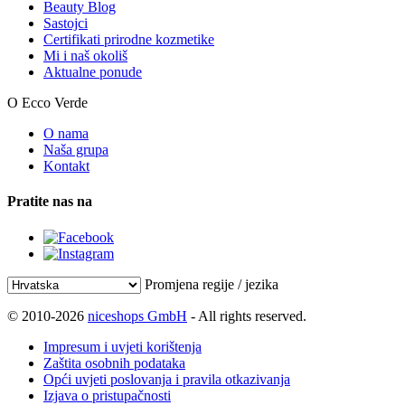
Beauty Blog
Sastojci
Certifikati prirodne kozmetike
Mi i naš okoliš
Aktualne ponude
O Ecco Verde
O nama
Naša grupa
Kontakt
Pratite nas na
Promjena regije / jezika
© 2010-2026
niceshops GmbH
- All rights reserved.
Impresum i uvjeti korištenja
Zaštita osobnih podataka
Opći uvjeti poslovanja i pravila otkazivanja
Izjava o pristupačnosti