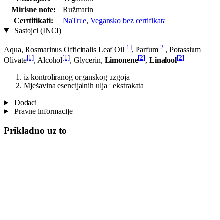
Mirisne note:
Ružmarin
Certtifikati:
NaTrue
,
Vegansko bez certifikata
Sastojci (INCI)
[1]
[2]
Aqua, Rosmarinus Officinalis Leaf Oil
, Parfum
, Potassium
[1]
[1]
[2]
[2]
Olivate
, Alcohol
, Glycerin,
Limonene
,
Linalool
iz kontroliranog organskog uzgoja
Mješavina esencijalnih ulja i ekstrakata
Dodaci
Pravne informacije
Prikladno uz to