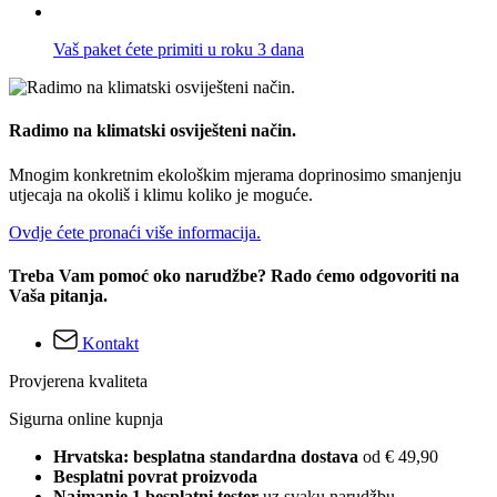
Vaš paket ćete primiti u roku 3 dana
Radimo na klimatski osviješteni način.
Mnogim konkretnim ekološkim mjerama doprinosimo smanjenju
utjecaja na okoliš i klimu koliko je moguće.
Ovdje ćete pronaći više informacija.
Treba Vam pomoć oko narudžbe? Rado ćemo odgovoriti na
Vaša pitanja.
Kontakt
Provjerena kvaliteta
Sigurna online kupnja
Hrvatska: besplatna standardna dostava
od € 49,90
Besplatni povrat proizvoda
Najmanje 1 besplatni tester
uz svaku narudžbu