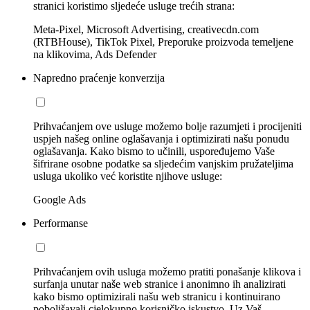
stranici koristimo sljedeće usluge trećih strana:
Meta-Pixel, Microsoft Advertising, creativecdn.com
(RTBHouse), TikTok Pixel, Preporuke proizvoda temeljene
na klikovima, Ads Defender
Napredno praćenje konverzija
Prihvaćanjem ove usluge možemo bolje razumjeti i procijeniti
uspjeh našeg online oglašavanja i optimizirati našu ponudu
oglašavanja. Kako bismo to učinili, uspoređujemo Vaše
šifrirane osobne podatke sa sljedećim vanjskim pružateljima
usluga ukoliko već koristite njihove usluge:
Google Ads
Performanse
Prihvaćanjem ovih usluga možemo pratiti ponašanje klikova i
surfanja unutar naše web stranice i anonimno ih analizirati
kako bismo optimizirali našu web stranicu i kontinuirano
poboljšavali cjelokupno korisničko iskustvo. Uz Vaš