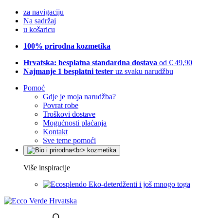
za navigaciju
Na sadržaj
u košaricu
100% prirodna kozmetika
Hrvatska: besplatna standardna dostava
od € 49,90
Najmanje 1 besplatni tester
uz svaku narudžbu
Pomoć
Gdje je moja narudžba?
Povrat robe
Troškovi dostave
Mogućnosti plaćanja
Kontakt
Sve teme pomoći
Više inspiracije
Eko-deterdženti i još mnogo toga