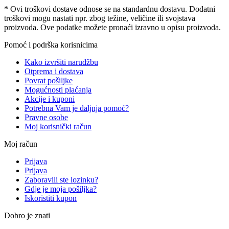
* Ovi troškovi dostave odnose se na standardnu ​​dostavu. Dodatni
troškovi mogu nastati npr. zbog težine, veličine ili svojstava
proizvoda. Ove podatke možete pronaći izravno u opisu proizvoda.
Pomoć i podrška korisnicima
Kako izvršiti narudžbu
Otprema i dostava
Povrat pošiljke
Mogućnosti plaćanja
Akcije i kuponi
Potrebna Vam je daljnja pomoć?
Pravne osobe
Moj korisnički račun
Moj račun
Prijava
Prijava
Zaboravili ste lozinku?
Gdje je moja pošiljka?
Iskoristiti kupon
Dobro je znati