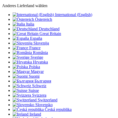
Anderes Lieferland wählen
International (English)
Österreich
Italia
Deutschland
Great Britain
España
Slovenija
France
România
Sverige
Hrvatska
Polska
Magyar
Suomi
България
Schweiz
Suisse
Svizzera
Switzerland
Slovensko
Česká republika
Ireland