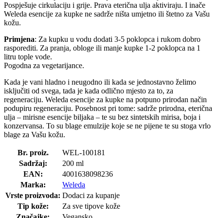
Pospješuje cirkulaciju i grije. Prava eterična ulja aktiviraju. I inače
Weleda esencije za kupke ne sadrže ništa umjetno ili štetno za Vašu
kožu.
Primjena
: Za kupku u vodu dodati 3-5 poklopca i rukom dobro
rasporediti. Za pranja, obloge ili manje kupke 1-2 poklopca na 1
litru tople vode.
Pogodna za vegetarijance.
Kada je vani hladno i neugodno ili kada se jednostavno želimo
isključiti od svega, tada je kada odlično mjesto za to, za
regeneraciju. Weleda esencije za kupke na potpuno prirodan način
podupiru regeneraciju. Posebnost pri tome: sadrže prirodna, eterična
ulja – mirisne esencije biljaka – te su bez sintetskih mirisa, boja i
konzervansa. To su blage emulzije koje se ne pijene te su stoga vrlo
blage za Vašu kožu.
Br. proiz.
WEL-100181
Sadržaj:
200 ml
EAN:
4001638098236
Marka:
Weleda
Vrste proizvoda:
Dodaci za kupanje
Tip kože:
Za sve tipove kože
Značajke:
Vegansko