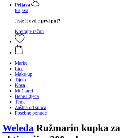
Prijava
Prijava
Jeste li ovdje
prvi put?
Kreirajte račun
Marke
Lice
Make-up
Tijelo
Kosa
Muškarci
Bebe i djeca
Teme
Zaštita od sunca
Posebne ponude
Weleda
Ružmarin kupka za