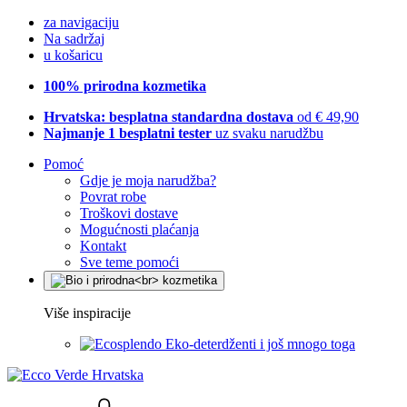
za navigaciju
Na sadržaj
u košaricu
100% prirodna kozmetika
Hrvatska: besplatna standardna dostava
od € 49,90
Najmanje 1 besplatni tester
uz svaku narudžbu
Pomoć
Gdje je moja narudžba?
Povrat robe
Troškovi dostave
Mogućnosti plaćanja
Kontakt
Sve teme pomoći
Više inspiracije
Eko-deterdženti i još mnogo toga