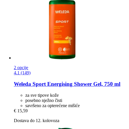
2 opcije
4.1 (149)
Weleda
Sport Energising Shower Gel, 750 ml
za sve tipove kože
posebno nježno čisti
savršeno za opterećene mišiće
€ 15,59
Dostava do 12. kolovoza