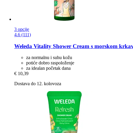
3 opcije
4.6 (111)
Weleda
Vitality Shower Cream s morskom krka
za normalnu i suhu kožu
potiće dobro raspoloženje
za idealan početak dana
€ 10,39
Dostava do 12. kolovoza