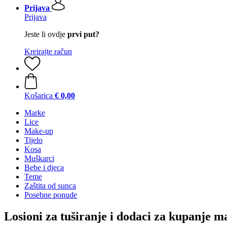
Prijava
Prijava
Jeste li ovdje
prvi put?
Kreirajte račun
Košarica
€ 0,00
Marke
Lice
Make-up
Tijelo
Kosa
Muškarci
Bebe i djeca
Teme
Zaštita od sunca
Posebne ponude
Losioni za tuširanje i dodaci za kupanje 