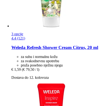
3 opcije
4.4 (121)
Weleda
Refresh Shower Cream Citrus, 20 ml
za suhu i normalnu kožu
za svakodnevnu upotrebu
pruža posebno nježnu njegu
€ 1,59
(€ 79,50 / l)
Dostava do 12. kolovoza