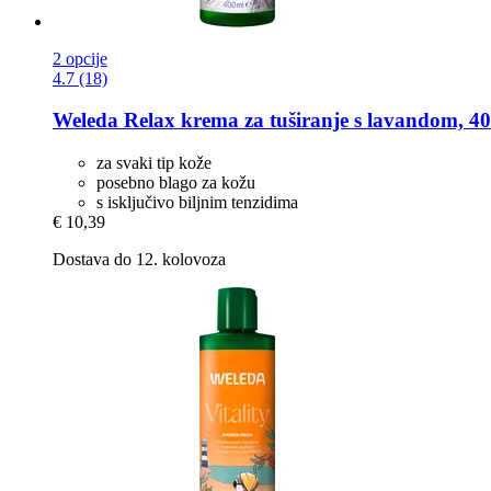
2 opcije
4.7 (18)
Weleda
Relax krema za tuširanje s lavandom, 4
za svaki tip kože
posebno blago za kožu
s isključivo biljnim tenzidima
€ 10,39
Dostava do 12. kolovoza