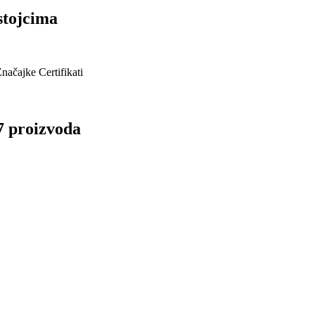
stojcima
Značajke
Certifikati
17 proizvoda