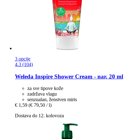
3 opcije
4.3 (104)
Weleda
Inspire Shower Cream -​ nar, 20 ml
za sve tipove kože
zadržava vlagu
senzualan, ženstven miris
€ 1,59
(€ 79,50 / l)
Dostava do 12. kolovoza