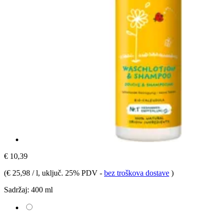
€ 10,39
(
€ 25,98 / l
, uključ. 25% PDV
-
bez troškova dostave
)
Sadržaj:
400 ml