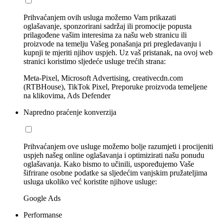
Prihvaćanjem ovih usluga možemo Vam prikazati
oglašavanje, sponzorirani sadržaj ili promocije popusta
prilagođene vašim interesima za našu web stranicu ili
proizvode na temelju Vašeg ponašanja pri pregledavanju i
kupnji te mjeriti njihov uspjeh. Uz vaš pristanak, na ovoj web
stranici koristimo sljedeće usluge trećih strana:
Meta-Pixel, Microsoft Advertising, creativecdn.com
(RTBHouse), TikTok Pixel, Preporuke proizvoda temeljene
na klikovima, Ads Defender
Napredno praćenje konverzija
Prihvaćanjem ove usluge možemo bolje razumjeti i procijeniti
uspjeh našeg online oglašavanja i optimizirati našu ponudu
oglašavanja. Kako bismo to učinili, uspoređujemo Vaše
šifrirane osobne podatke sa sljedećim vanjskim pružateljima
usluga ukoliko već koristite njihove usluge:
Google Ads
Performanse