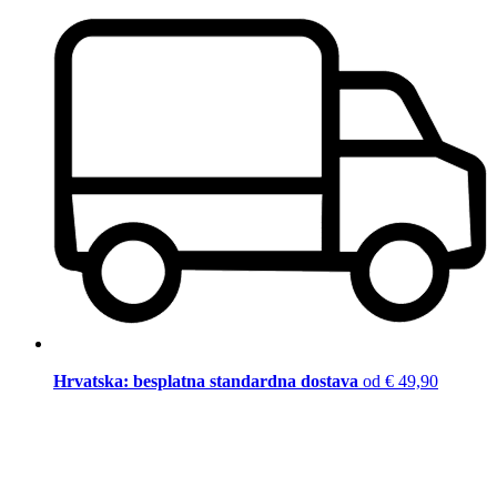
Hrvatska: besplatna standardna dostava
od € 49,90