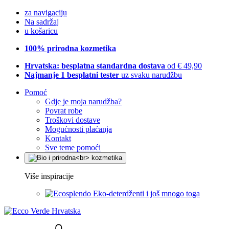
za navigaciju
Na sadržaj
u košaricu
100% prirodna kozmetika
Hrvatska: besplatna standardna dostava
od € 49,90
Najmanje 1 besplatni tester
uz svaku narudžbu
Pomoć
Gdje je moja narudžba?
Povrat robe
Troškovi dostave
Mogućnosti plaćanja
Kontakt
Sve teme pomoći
Više inspiracije
Eko-deterdženti i još mnogo toga