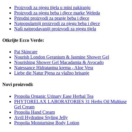
Proizvodi za njegu tijela u mini pakiranju
Proizvodi za njegu beba i djece marke Weleda
Prirodni proizvodi za pranje beba i djece
Najpopularniji proizvodi za njegu beba i djece
Naši najprodavaniji proizvodi za njegu tijela
Otkrijte Ecco Verde:
Pai Skincare
Nourish London Geranium & Jasmine Shower Gel
Nourishing Shower Gel Macadamia & Avocado
Natessance Hidratantna krema - Aloe Vera
Liebe die Natur Pjena za vlažno brisanje
Novi proizvodi:
Propolia Organic Urinary Ease Herbal Tea
PHYTORELAX LABORATORIES 31 Herbs Oil Multiuse
Gel Cream
Propolia Hand Cream
Avril Hydrating Styling Jelly
Propolia Moisturising Body Lotion