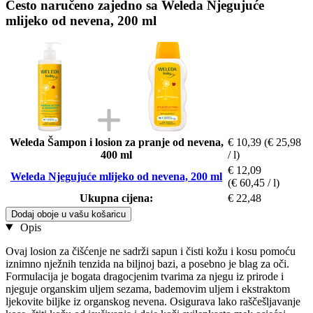
Često naručeno zajedno sa Weleda Njegujuće
mlijeko od nevena, 200 ml
Weleda Šampon i losion za pranje od nevena,
€ 10,39
(€ 25,98
400 ml
/ l)
€ 12,09
Weleda Njegujuće mlijeko od nevena, 200 ml
(€ 60,45 / l)
Ukupna cijena:
€ 22,48
Dodaj oboje u vašu košaricu
Opis
Ovaj losion za čišćenje ne sadrži sapun i čisti kožu i kosu pomoću
iznimno nježnih tenzida na biljnoj bazi, a posebno je blag za oči.
Formulacija je bogata dragocjenim tvarima za njegu iz prirode i
njeguje organskim uljem sezama, bademovim uljem i ekstraktom
ljekovite biljke iz organskog nevena. Osigurava lako raščešljavanje