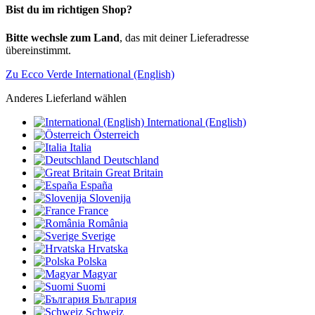
Bist du im richtigen Shop?
Bitte wechsle zum Land
, das mit deiner Lieferadresse
übereinstimmt.
Zu Ecco Verde International (English)
Anderes Lieferland wählen
International (English)
Österreich
Italia
Deutschland
Great Britain
España
Slovenija
France
România
Sverige
Hrvatska
Polska
Magyar
Suomi
България
Schweiz