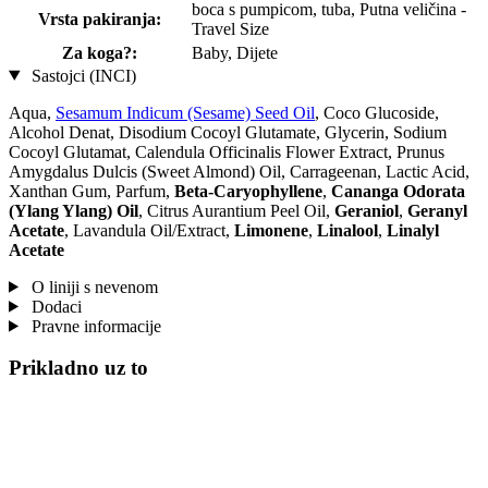
boca s pumpicom, tuba, Putna veličina -
Vrsta pakiranja:
Travel Size
Za koga?:
Baby, Dijete
Sastojci (INCI)
Aqua,
Sesamum Indicum (Sesame) Seed Oil
, Coco Glucoside,
Alcohol Denat, Disodium Cocoyl Glutamate, Glycerin, Sodium
Cocoyl Glutamat, Calendula Officinalis Flower Extract, Prunus
Amygdalus Dulcis (Sweet Almond) Oil, Carrageenan, Lactic Acid,
Xanthan Gum, Parfum,
Beta-Caryophyllene
,
Cananga Odorata
(Ylang Ylang) Oil
, Citrus Aurantium Peel Oil,
Geraniol
,
Geranyl
Acetate
, Lavandula Oil/Extract,
Limonene
,
Linalool
,
Linalyl
Acetate
O liniji s nevenom
Dodaci
Pravne informacije
Prikladno uz to