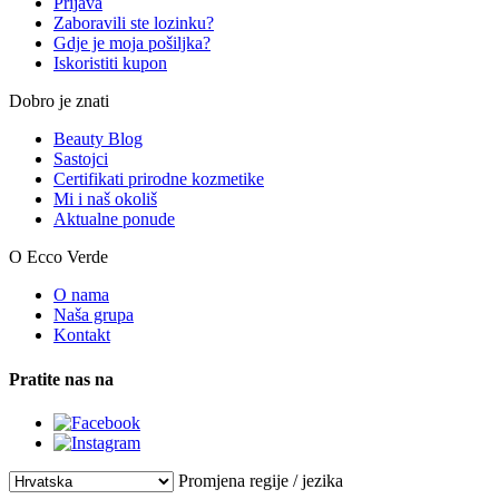
Prijava
Zaboravili ste lozinku?
Gdje je moja pošiljka?
Iskoristiti kupon
Dobro je znati
Beauty Blog
Sastojci
Certifikati prirodne kozmetike
Mi i naš okoliš
Aktualne ponude
O Ecco Verde
O nama
Naša grupa
Kontakt
Pratite nas na
Promjena regije / jezika