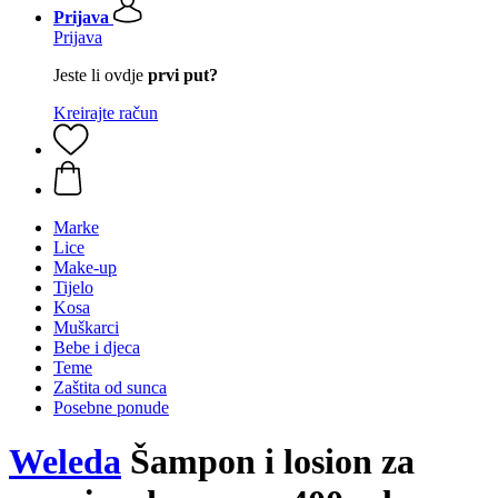
Prijava
Prijava
Jeste li ovdje
prvi put?
Kreirajte račun
Marke
Lice
Make-up
Tijelo
Kosa
Muškarci
Bebe i djeca
Teme
Zaštita od sunca
Posebne ponude
Weleda
Šampon i losion za