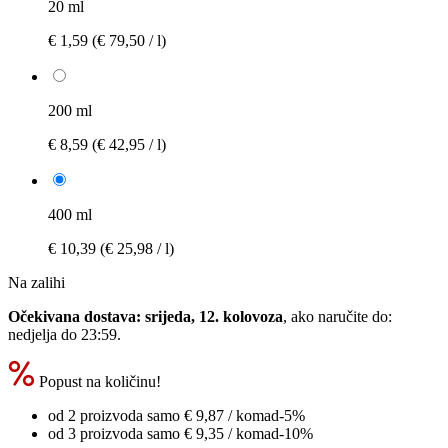
20 ml
€ 1,59
(€ 79,50 / l)
200 ml
€ 8,59
(€ 42,95 / l)
400 ml
€ 10,39
(€ 25,98 / l)
Na zalihi
Očekivana dostava: srijeda, 12. kolovoza
, ako naručite do:
nedjelja do 23:59
.
Popust na količinu!
od 2 proizvoda samo
€ 9,87
/ komad
-5%
od 3 proizvoda samo
€ 9,35
/ komad
-10%