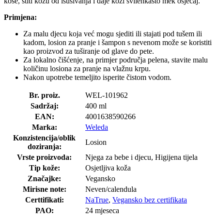
kose, štiti kožu od isušivanja i daje koži svilenkasto mek osjećaj.
Primjena:
Za malu djecu koja već mogu sjediti ili stajati pod tušem ili
kadom, losion za pranje i šampon s nevenom može se koristiti
kao proizvod za tuširanje od glave do pete.
Za lokalno čišćenje, na primjer područja pelena, stavite malu
količinu losiona za pranje na vlažnu krpu.
Nakon upotrebe temeljito isperite čistom vodom.
Br. proiz.
WEL-101962
Sadržaj:
400 ml
EAN:
4001638590266
Marka:
Weleda
Konzistencija/oblik
Losion
doziranja:
Vrste proizvoda:
Njega za bebe i djecu, Higijena tijela
Tip kože:
Osjetljiva koža
Značajke:
Vegansko
Mirisne note:
Neven/calendula
Certtifikati:
NaTrue
,
Vegansko bez certifikata
PAO:
24 mjeseca