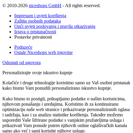
© 2010-2026
niceshops GmbH
- All rights reserved.
Impresum i uvjeti korištenja
Zaštita osobnih podataka
Opći uvjeti poslovanja i pravila otkazivanja
Izjava o pristupačnosti
Postavke privatnosti
Poduzeće
Ostale Niceshops web trgovine
Odustati od ugovora
Personalizirajte svoje iskustvo kupnje
Kolačiće i druge tehnologije koristimo samo uz Vaš osobni pristanak
kako bismo Vam ponudili personalizirano iskustvo kupnje.
Kako bismo to postigli, prikupljamo podatke o našim korisnicima,
njihovom ponašanju i uređajima. Koristimo ih za kontinuiranu
optimizaciju naše web stranice i prikazivanje personaliziranih oglasa
i sadržaja, kao i za analizu statistike korištenja. Također možemo
usporediti Vaše šifrirane podatke s vanjskim pružateljima usluga i
prikazivati Vam ponude putem njihovih online oglašivačkih kanala
samo ako već i sami koristite njihove usluge.