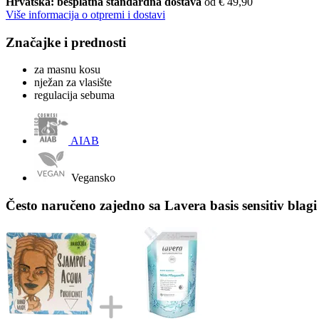
Hrvatska: besplatna standardna dostava
od € 49,90
Više informacija o otpremi i dostavi
Značajke i prednosti
za masnu kosu
nježan za vlasište
regulacija sebuma
AIAB
Vegansko
Često naručeno zajedno sa Lavera basis sensitiv blag