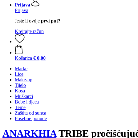
Prijava
Prijava
Jeste li ovdje
prvi put?
Kreirajte račun
Košarica
€ 0,00
Marke
Lice
Make-up
Tijelo
Kosa
Muškarci
Bebe i djeca
Teme
Zaštita od sunca
Posebne ponude
ANARKHIA
TRIBE pročišćujući