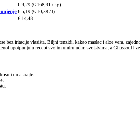
€ 9,29
(€ 168,91 / kg)
punjenje
€ 5,19
(€ 10,38 / l)
€ 14,48
ez iritacije vlasišta. Biljni tenzidi, kakao maslac i aloe vera, zajedn
enol upotpunjuju recept svojim umirujućim svojstvima, a Ghassoul i zel
kosu i umasirajte.
e.
tu.