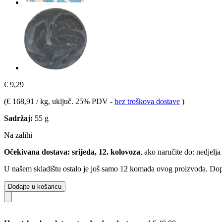
€ 9,29
(
€ 168,91 / kg
, uključ. 25% PDV
-
bez troškova dostave
)
Sadržaj:
55 g
Na zalihi
Očekivana dostava: srijeda, 12. kolovoza
, ako naručite do:
nedjelja
U našem skladištu ostalo je još samo 12 komada ovog proizvoda. Dopun
Dodajte u košaricu