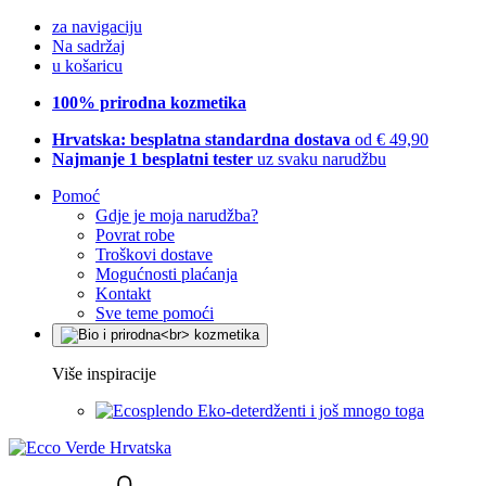
za navigaciju
Na sadržaj
u košaricu
100% prirodna kozmetika
Hrvatska: besplatna standardna dostava
od € 49,90
Najmanje 1 besplatni tester
uz svaku narudžbu
Pomoć
Gdje je moja narudžba?
Povrat robe
Troškovi dostave
Mogućnosti plaćanja
Kontakt
Sve teme pomoći
Više inspiracije
Eko-deterdženti i još mnogo toga