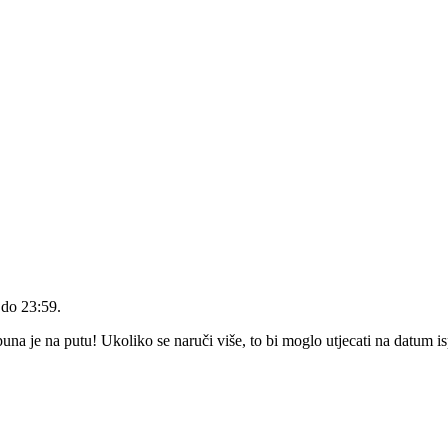
 do 23:59
.
a je na putu! Ukoliko se naruči više, to bi moglo utjecati na datum i