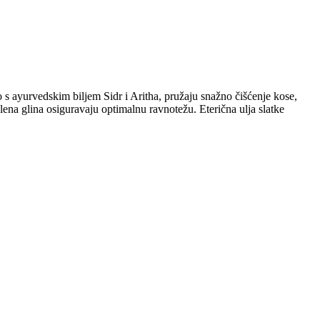
o s ayurvedskim biljem Sidr i Aritha, pružaju snažno čišćenje kose,
ena glina osiguravaju optimalnu ravnotežu. Eterična ulja slatke