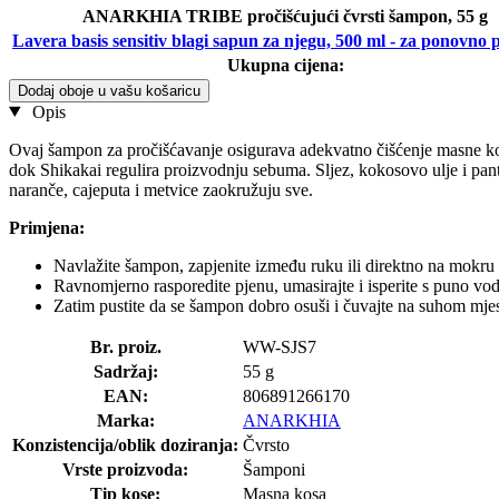
ANARKHIA TRIBE pročišćujući čvrsti šampon, 55 g
Lavera basis sensitiv blagi sapun za njegu, 500 ml - za ponovno 
Ukupna cijena:
Dodaj oboje u vašu košaricu
Opis
Ovaj šampon za pročišćavanje osigurava adekvatno čišćenje masne kose b
dok Shikakai regulira proizvodnju sebuma. Sljez, kokosovo ulje i pant
naranče, cajeputa i metvice zaokružuju sve.
Primjena:
Navlažite šampon, zapjenite između ruku ili direktno na mokru 
Ravnomjerno rasporedite pjenu, umasirajte i isperite s puno vod
Zatim pustite da se šampon dobro osuši i čuvajte na suhom mjes
Br. proiz.
WW-SJS7
Sadržaj:
55 g
EAN:
806891266170
Marka:
ANARKHIA
Konzistencija/oblik doziranja:
Čvrsto
Vrste proizvoda:
Šamponi
Tip kose:
Masna kosa