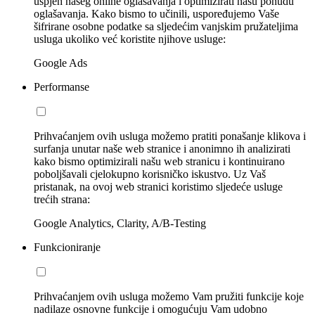
uspjeh našeg online oglašavanja i optimizirati našu ponudu
oglašavanja. Kako bismo to učinili, uspoređujemo Vaše
šifrirane osobne podatke sa sljedećim vanjskim pružateljima
usluga ukoliko već koristite njihove usluge:
Google Ads
Performanse
Prihvaćanjem ovih usluga možemo pratiti ponašanje klikova i
surfanja unutar naše web stranice i anonimno ih analizirati
kako bismo optimizirali našu web stranicu i kontinuirano
poboljšavali cjelokupno korisničko iskustvo. Uz Vaš
pristanak, na ovoj web stranici koristimo sljedeće usluge
trećih strana:
Google Analytics, Clarity, A/B-Testing
Funkcioniranje
Prihvaćanjem ovih usluga možemo Vam pružiti funkcije koje
nadilaze osnovne funkcije i omogućuju Vam udobno