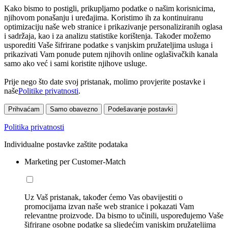
Kako bismo to postigli, prikupljamo podatke o našim korisnicima,
njihovom ponašanju i uređajima. Koristimo ih za kontinuiranu
optimizaciju naše web stranice i prikazivanje personaliziranih oglasa
i sadržaja, kao i za analizu statistike korištenja. Također možemo
usporediti Vaše šifrirane podatke s vanjskim pružateljima usluga i
prikazivati Vam ponude putem njihovih online oglašivačkih kanala
samo ako već i sami koristite njihove usluge.
Prije nego što date svoj pristanak, molimo provjerite postavke i
naše
Politike privatnosti
.
Prihvaćam
Samo obavezno
Podešavanje postavki
Politika privatnosti
Individualne postavke zaštite podataka
Marketing per Customer-Match
Uz Vaš pristanak, također ćemo Vas obavijestiti o
promocijama izvan naše web stranice i pokazati Vam
relevantne proizvode. Da bismo to učinili, uspoređujemo Vaše
šifrirane osobne podatke sa sljedećim vanjskim pružateljima