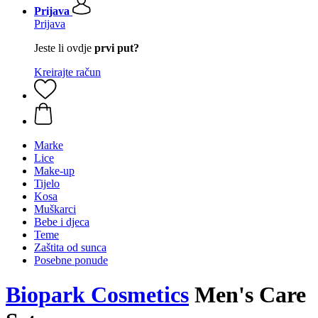
Prijava
Prijava
Jeste li ovdje
prvi put?
Kreirajte račun
Marke
Lice
Make-up
Tijelo
Kosa
Muškarci
Bebe i djeca
Teme
Zaštita od sunca
Posebne ponude
Biopark Cosmetics
Men's Care