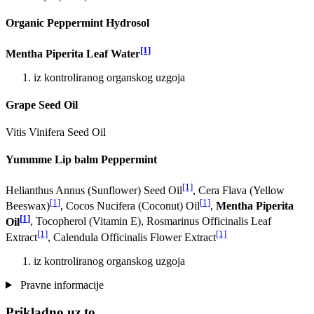
Organic Peppermint Hydrosol
[1]
Mentha Piperita Leaf Water
iz kontroliranog organskog uzgoja
Grape Seed Oil
Vitis Vinifera Seed Oil
Yummme Lip balm Peppermint
[1]
Helianthus Annus (Sunflower) Seed Oil
, Cera Flava (Yellow
[1]
[1]
Beeswax)
, Cocos Nucifera (Coconut) Oil
,
Mentha Piperita
[1]
Oil
, Tocopherol (Vitamin E), Rosmarinus Officinalis Leaf
[1]
[1]
Extract
, Calendula Officinalis Flower Extract
iz kontroliranog organskog uzgoja
Pravne informacije
Prikladno uz to