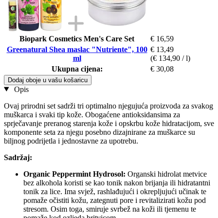
Biopark Cosmetics Men's Care Set
€ 16,59
Greenatural Shea maslac "Nutriente", 100
€ 13,49
ml
(€ 134,90 / l)
Ukupna cijena:
€ 30,08
Dodaj oboje u vašu košaricu
Opis
Ovaj prirodni set sadrži tri optimalno njegujuća proizvoda za svakog
muškarca i svaki tip kože. Obogaćene antioksidansima za
sprječavanje preranog starenja kože i opskrbu kože hidratacijom, sve
komponente seta za njegu posebno dizajnirane za muškarce su
biljnog podrijetla i jednostavne za upotrebu.
Sadržaj:
Organic Peppermint Hydrosol:
Organski hidrolat metvice
bez alkohola koristi se kao tonik nakon brijanja ili hidratantni
tonik za lice. Ima svjež, rashlađujući i okrepljujući učinak te
pomaže očistiti kožu, zategnuti pore i revitalizirati kožu pod
stresom. Osim toga, smiruje svrbež na koži ili tjemenu te
pomaže kod ozljeda britvicom.