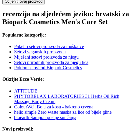
Ocijeniti ovaj proizvod
recenzija na sljedećem jeziku: hrvatski za
Biopark Cosmetics Men's Care Set
Popularne kategorije:
Paketi i setovi proizvoda za muškarce
Setovi veganskih proizvoda
Miješani setovi proizvoda za njegu
Setovi prirodnih proizvoda za njegu lica
Poklon setovi od Biopark Cosmetics
Otkrijte Ecco Verde:
ATTITUDE
PHYTORELAX LABORATORIES 31 Herbs Oil Rich
Massage Body Cream
ColourWell Boja za kosu - bakreno crvena
hello simple Zero waste maska za lice od bijele gline
bioearth Šampon poslije sunčanja
Novi proizvodi: