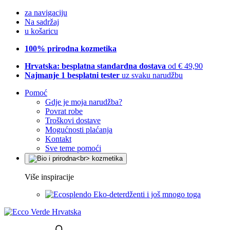
za navigaciju
Na sadržaj
u košaricu
100% prirodna kozmetika
Hrvatska: besplatna standardna dostava
od € 49,90
Najmanje 1 besplatni tester
uz svaku narudžbu
Pomoć
Gdje je moja narudžba?
Povrat robe
Troškovi dostave
Mogućnosti plaćanja
Kontakt
Sve teme pomoći
Više inspiracije
Eko-deterdženti i još mnogo toga