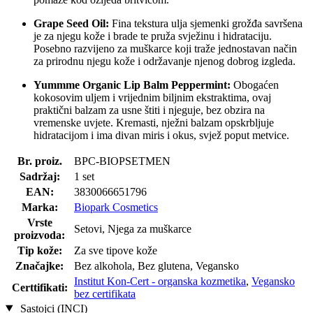
Grape Seed Oil:
Fina tekstura ulja sjemenki grožđa savršena
je za njegu kože i brade te pruža svježinu i hidrataciju.
Posebno razvijeno za muškarce koji traže jednostavan način
za prirodnu njegu kože i održavanje njenog dobrog izgleda.
Yummme Organic Lip Balm Peppermint:
Obogaćen
kokosovim uljem i vrijednim biljnim ekstraktima, ovaj
praktični balzam za usne štiti i njeguje, bez obzira na
vremenske uvjete. Kremasti, nježni balzam opskrbljuje
hidratacijom i ima divan miris i okus, svjež poput metvice.
Br. proiz.
BPC-BIOPSETMEN
Sadržaj:
1 set
EAN:
3830066651796
Marka:
Biopark Cosmetics
Vrste
Setovi, Njega za muškarce
proizvoda:
Tip kože:
Za sve tipove kože
Značajke:
Bez alkohola, Bez glutena, Vegansko
Institut Kon-Cert - organska kozmetika
,
Vegansko
Certtifikati:
bez certifikata
Sastojci (INCI)