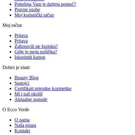
Potrebna Vam je daljnja pomoć?
Pravne osobe
Moj korisnički račun
Moj račun
Prijava
Prijava
Zaboravili ste lozinku?
Gdje je moja pošiljka?
Iskoristiti kupon
Dobro je znati
Beauty Blog
Sastojci
Certifikati prirodne kozmetike
Mi i naš okoliš
Aktualne ponude
O Ecco Verde
O nama
Naša grupa
Kontakt