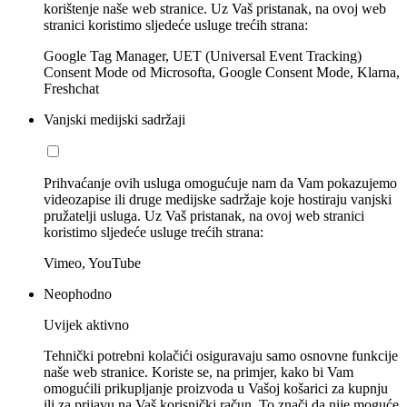
korištenje naše web stranice. Uz Vaš pristanak, na ovoj web
stranici koristimo sljedeće usluge trećih strana:
Google Tag Manager, UET (Universal Event Tracking)
Consent Mode od Microsofta, Google Consent Mode, Klarna,
Freshchat
Vanjski medijski sadržaji
Prihvaćanje ovih usluga omogućuje nam da Vam pokazujemo
videozapise ili druge medijske sadržaje koje hostiraju vanjski
pružatelji usluga. Uz Vaš pristanak, na ovoj web stranici
koristimo sljedeće usluge trećih strana:
Vimeo, YouTube
Neophodno
Uvijek aktivno
Tehnički potrebni kolačići osiguravaju samo osnovne funkcije
naše web stranice. Koriste se, na primjer, kako bi Vam
omogućili prikupljanje proizvoda u Vašoj košarici za kupnju
ili za prijavu na Vaš korisnički račun. To znači da nije moguće