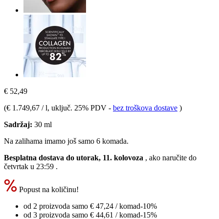
€ 52,49
(
€ 1.749,67 / l
, uključ. 25% PDV
-
bez troškova dostave
)
Sadržaj:
30 ml
Na zalihama imamo još samo 6 komada.
Besplatna dostava do utorak, 11. kolovoza
, ako naručite do
četvrtak u 23:59
.
Popust na količinu!
od 2 proizvoda samo
€ 47,24
/ komad
-10%
od 3 proizvoda samo
€ 44,61
/ komad
-15%