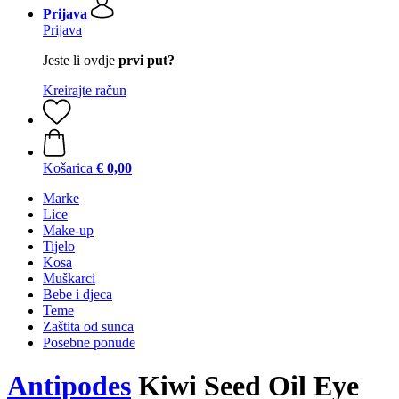
Prijava
Prijava
Jeste li ovdje
prvi put?
Kreirajte račun
Košarica
€ 0,00
Marke
Lice
Make-up
Tijelo
Kosa
Muškarci
Bebe i djeca
Teme
Zaštita od sunca
Posebne ponude
Antipodes
Kiwi Seed Oil Eye