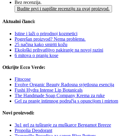
Bez recenzija.
Budite prvi i napišite recenziju za ovaj proizvod.
Aktualni članci:
Istine i laži o prirodnoj kozmetici
Pogrešan proizvod? Nema problema.
25 načina kako smiriti kožu
Ekološki prihvatljivo pakiranje na novoj razini
6 mitova o pranju kose
Otkrijte Ecco Verde:
Fitocose
Evolve Organic Beauty Radosna svjetlosna esencija
Fushi Hydra Intense Lip Botanicals
The Handmade Soap Company Krema za ruke
Gel za pranje intimnog područja s opuncijom i mirtom
Novi proizvodi:
3u1 gel za tuširanje za muškarce Bergamot Breeze
Propolia Deodorant
Tranquillo Posudica za sapun Blue Pottery