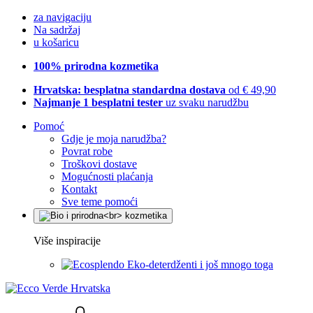
za navigaciju
Na sadržaj
u košaricu
100% prirodna kozmetika
Hrvatska: besplatna standardna dostava
od € 49,90
Najmanje 1 besplatni tester
uz svaku narudžbu
Pomoć
Gdje je moja narudžba?
Povrat robe
Troškovi dostave
Mogućnosti plaćanja
Kontakt
Sve teme pomoći
Više inspiracije
Eko-deterdženti i još mnogo toga