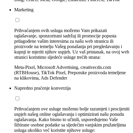
Marketing
Prihvaćanjem ovih usluga možemo Vam prikazati
oglašavanje, sponzorirani sadržaj ili promocije popusta
prilagođene vašim interesima za našu web stranicu ili
proizvode na temelju Vašeg ponašanja pri pregledavanju i
kupnji te mjeriti njihov uspjeh. Uz vaš pristanak, na ovoj web
stranici koristimo sljedeće usluge trećih strana:
Meta-Pixel, Microsoft Advertising, creativecdn.com
(RTBHouse), TikTok Pixel, Preporuke proizvoda temeljene
na klikovima, Ads Defender
Napredno praćenje konverzija
Prihvaćanjem ove usluge možemo bolje razumjeti i procijeniti
uspjeh našeg online oglašavanja i optimizirati našu ponudu
oglašavanja. Kako bismo to učinili, uspoređujemo Vaše
šifrirane osobne podatke sa sljedećim vanjskim pružateljima
usluga ukoliko već koristite njihove usluge: