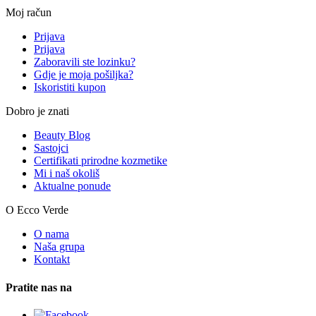
Moj račun
Prijava
Prijava
Zaboravili ste lozinku?
Gdje je moja pošiljka?
Iskoristiti kupon
Dobro je znati
Beauty Blog
Sastojci
Certifikati prirodne kozmetike
Mi i naš okoliš
Aktualne ponude
O Ecco Verde
O nama
Naša grupa
Kontakt
Pratite nas na