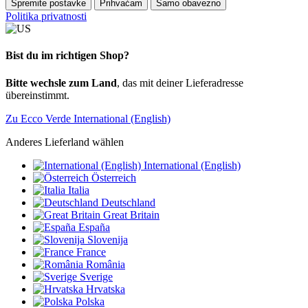
Spremite postavke
Prihvaćam
Samo obavezno
Politika privatnosti
Bist du im richtigen Shop?
Bitte wechsle zum Land
, das mit deiner Lieferadresse
übereinstimmt.
Zu Ecco Verde International (English)
Anderes Lieferland wählen
International (English)
Österreich
Italia
Deutschland
Great Britain
España
Slovenija
France
România
Sverige
Hrvatska
Polska