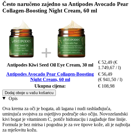
Često naručeno zajedno sa Antipodes Avocado Pear
Collagen-Boosting Night Cream, 60 ml
€ 52,49
(€
Antipodes Kiwi Seed Oil Eye Cream, 30 ml
1.749,67 / l)
Antipodes Avocado Pear Collagen-Boosting
€ 56,49
Night Cream, 60 ml
(€ 941,50 / l)
Ukupna cijena:
€ 108,98
Dodaj oboje u vašu košaricu
Opis
Ova krema za oči je bogata, ali lagana i nudi rashlađujuća,
umirujuća svojstva za osjetljivo područje oko očiju. Novozelandski
kivi bogat je vitaminom C, potiče hidrataciju i zaglađuje fine linije.
Formula je bez mirisa i pogodna je za sve tipove kože, ali je najbolja
za mješovitu kožu.