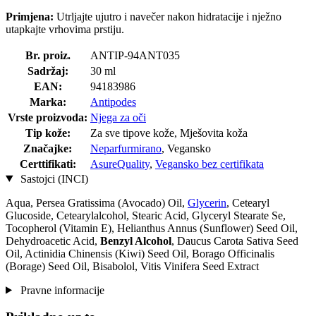
Primjena:
Utrljajte ujutro i navečer nakon hidratacije i nježno
utapkajte vrhovima prstiju.
Br. proiz.
ANTIP-94ANT035
Sadržaj:
30 ml
EAN:
94183986
Marka:
Antipodes
Vrste proizvoda:
Njega za oči
Tip kože:
Za sve tipove kože, Mješovita koža
Značajke:
Neparfurmirano
, Vegansko
Certtifikati:
AsureQuality
,
Vegansko bez certifikata
Sastojci (INCI)
Aqua, Persea Gratissima (Avocado) Oil,
Glycerin
, Cetearyl
Glucoside, Cetearylalcohol, Stearic Acid, Glyceryl Stearate Se,
Tocopherol (Vitamin E), Helianthus Annus (Sunflower) Seed Oil,
Dehydroacetic Acid,
Benzyl Alcohol
, Daucus Carota Sativa Seed
Oil, Actinidia Chinensis (Kiwi) Seed Oil, Borago Officinalis
(Borage) Seed Oil, Bisabolol, Vitis Vinifera Seed Extract
Pravne informacije