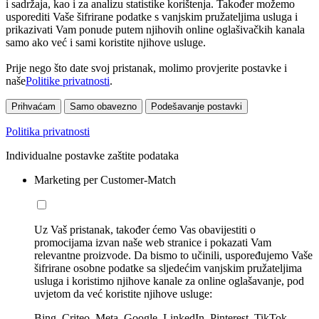
i sadržaja, kao i za analizu statistike korištenja. Također možemo
usporediti Vaše šifrirane podatke s vanjskim pružateljima usluga i
prikazivati Vam ponude putem njihovih online oglašivačkih kanala
samo ako već i sami koristite njihove usluge.
Prije nego što date svoj pristanak, molimo provjerite postavke i
naše
Politike privatnosti
.
Prihvaćam
Samo obavezno
Podešavanje postavki
Politika privatnosti
Individualne postavke zaštite podataka
Marketing per Customer-Match
Uz Vaš pristanak, također ćemo Vas obavijestiti o
promocijama izvan naše web stranice i pokazati Vam
relevantne proizvode. Da bismo to učinili, uspoređujemo Vaše
šifrirane osobne podatke sa sljedećim vanjskim pružateljima
usluga i koristimo njihove kanale za online oglašavanje, pod
uvjetom da već koristite njihove usluge:
Bing, Criteo, Meta, Google, LinkedIn, Pinterest, TikTok