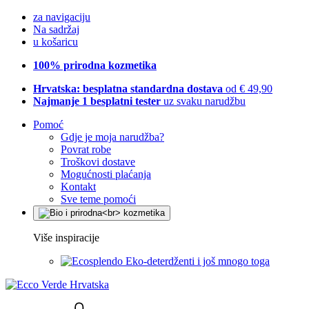
za navigaciju
Na sadržaj
u košaricu
100% prirodna kozmetika
Hrvatska: besplatna standardna dostava
od € 49,90
Najmanje 1 besplatni tester
uz svaku narudžbu
Pomoć
Gdje je moja narudžba?
Povrat robe
Troškovi dostave
Mogućnosti plaćanja
Kontakt
Sve teme pomoći
Više inspiracije
Eko-deterdženti i još mnogo toga