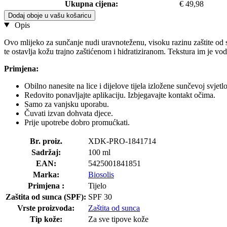
Ukupna cijena:
€ 49,98
Dodaj oboje u vašu košaricu
Opis
Ovo mlijeko za sunčanje nudi uravnoteženu, visoku razinu zaštite od s
te ostavlja kožu trajno zaštićenom i hidratiziranom. Tekstura im je vod
Primjena:
Obilno nanesite na lice i dijelove tijela izložene sunčevoj svjetlo
Redovito ponavljajte aplikaciju. Izbjegavajte kontakt očima.
Samo za vanjsku uporabu.
Čuvati izvan dohvata djece.
Prije upotrebe dobro promućkati.
Br. proiz.
XDK-PRO-1841714
Sadržaj:
100 ml
EAN:
5425001841851
Marka:
Biosolis
Primjena :
Tijelo
Zaštita od sunca (SPF):
SPF 30
Vrste proizvoda:
Zaštita od sunca
Tip kože:
Za sve tipove kože