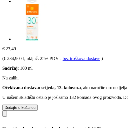
€ 23,49
(
€ 234,90 / l
, uključ. 25% PDV
-
bez troškova dostave
)
Sadržaj:
100 ml
Na zalihi
Očekivana dostava: srijeda, 12. kolovoza
, ako naručite do:
nedjelja
U našem skladištu ostalo je još samo 132 komada ovog proizvoda. Dopu
Dodajte u košaricu