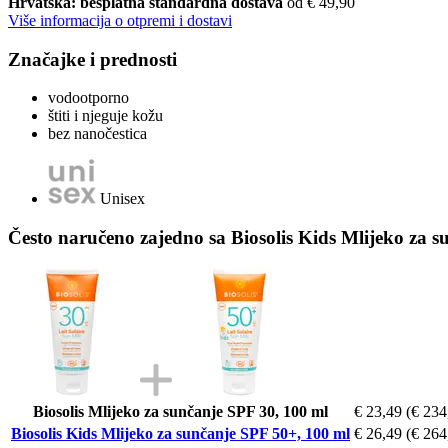
Hrvatska: besplatna standardna dostava
od € 49,90
Više informacija o otpremi i dostavi
Značajke i prednosti
vodootporno
štiti i njeguje kožu
bez nanočestica
Unisex
Često naručeno zajedno sa Biosolis Kids Mlijeko za 
Biosolis Mlijeko za sunčanje SPF 30, 100 ml
€ 23,49
(€ 234,
Biosolis Kids Mlijeko za sunčanje SPF 50+, 100 ml
€ 26,49
(€ 264,