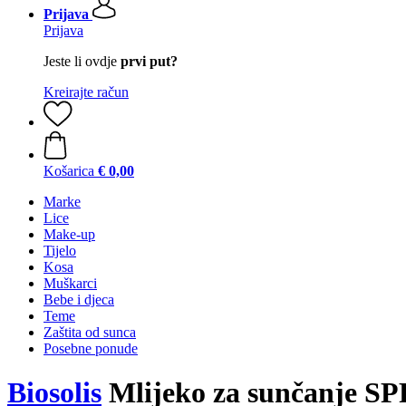
Prijava
Prijava
Jeste li ovdje
prvi put?
Kreirajte račun
Košarica
€ 0,00
Marke
Lice
Make-up
Tijelo
Kosa
Muškarci
Bebe i djeca
Teme
Zaštita od sunca
Posebne ponude
Biosolis
Mlijeko za sunčanje SPF