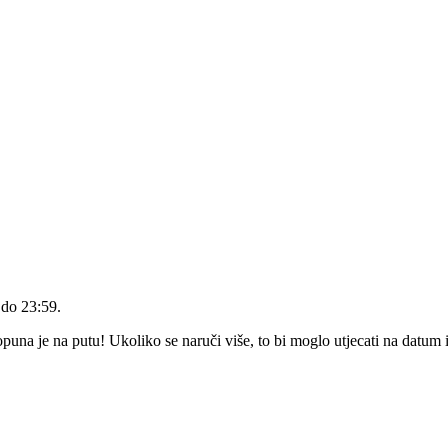
 do 23:59
.
na je na putu! Ukoliko se naruči više, to bi moglo utjecati na datum 