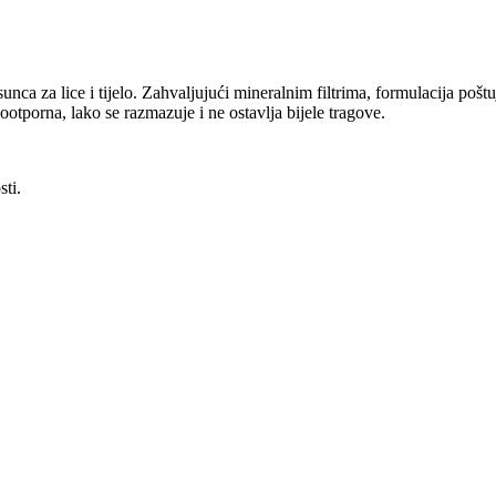
unca za lice i tijelo. Zahvaljujući mineralnim filtrima, formulacija poš
ootporna, lako se razmazuje i ne ostavlja bijele tragove.
sti.