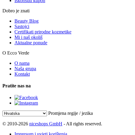
Iskoristiti kupon
Dobro je znati
Beauty Blog
Sastojci
Certifikati prirodne kozmetike
Mi i naš okoliš
Aktualne ponude
O Ecco Verde
O nama
Naša grupa
Kontakt
Pratite nas na
Promjena regije / jezika
© 2010-2026
niceshops GmbH
- All rights reserved.
Impresum i uvjeti korištenja