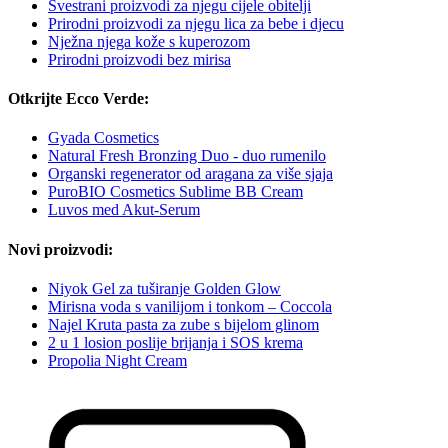
Svestrani proizvodi za njegu cijele obitelji
Prirodni proizvodi za njegu lica za bebe i djecu
Nježna njega kože s kuperozom
Prirodni proizvodi bez mirisa
Otkrijte Ecco Verde:
Gyada Cosmetics
Natural Fresh Bronzing Duo - duo rumenilo
Organski regenerator od aragana za više sjaja
PuroBIO Cosmetics Sublime BB Cream
Luvos med Akut-Serum
Novi proizvodi:
Niyok Gel za tuširanje Golden Glow
Mirisna voda s vanilijom i tonkom – Coccola
Najel Kruta pasta za zube s bijelom glinom
2 u 1 losion poslije brijanja i SOS krema
Propolia Night Cream