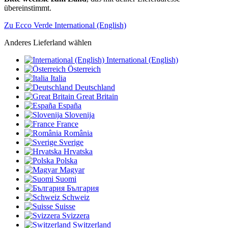
übereinstimmt.
Zu Ecco Verde International (English)
Anderes Lieferland wählen
International (English)
Österreich
Italia
Deutschland
Great Britain
España
Slovenija
France
România
Sverige
Hrvatska
Polska
Magyar
Suomi
България
Schweiz
Suisse
Svizzera
Switzerland