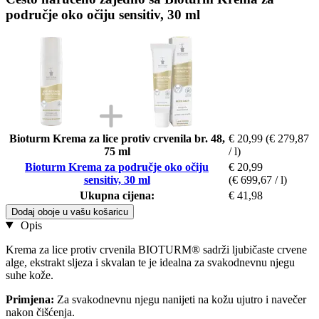
područje oko očiju sensitiv, 30 ml
Bioturm Krema za lice protiv crvenila br. 48,
€ 20,99
(€ 279,87
75 ml
/ l)
Bioturm Krema za područje oko očiju
€ 20,99
sensitiv, 30 ml
(€ 699,67 / l)
Ukupna cijena:
€ 41,98
Dodaj oboje u vašu košaricu
Opis
Krema za lice protiv crvenila BIOTURM® sadrži ljubičaste crvene
alge, ekstrakt sljeza i skvalan te je idealna za svakodnevnu njegu
suhe kože.
Primjena:
Za svakodnevnu njegu nanijeti na kožu ujutro i navečer
nakon čišćenja.