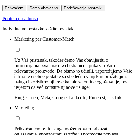
Prihvaćam
Samo obavezno
Podešavanje postavki
Politika privatnosti
Individualne postavke zaštite podataka
Marketing per Customer-Match
Uz Vaš pristanak, također ćemo Vas obavijestiti o
promocijama izvan naše web stranice i pokazati Vam
relevantne proizvode. Da bismo to učinili, uspoređujemo Vaše
šifrirane osobne podatke sa sljedećim vanjskim pružateljima
usluga i koristimo njihove kanale za online oglašavanje, pod
uvjetom da već koristite njihove usluge:
Bing, Criteo, Meta, Google, LinkedIn, Pinterest, TikTok
Marketing
Prihvaćanjem ovih usluga možemo Vam prikazati
oglašavanje, sponzorirani sadržaj ili promocije popusta