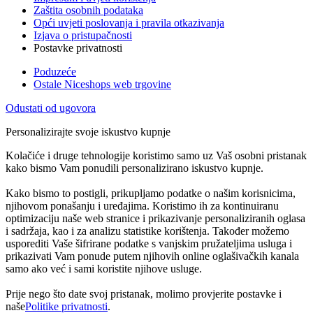
Zaštita osobnih podataka
Opći uvjeti poslovanja i pravila otkazivanja
Izjava o pristupačnosti
Postavke privatnosti
Poduzeće
Ostale Niceshops web trgovine
Odustati od ugovora
Personalizirajte svoje iskustvo kupnje
Kolačiće i druge tehnologije koristimo samo uz Vaš osobni pristanak
kako bismo Vam ponudili personalizirano iskustvo kupnje.
Kako bismo to postigli, prikupljamo podatke o našim korisnicima,
njihovom ponašanju i uređajima. Koristimo ih za kontinuiranu
optimizaciju naše web stranice i prikazivanje personaliziranih oglasa
i sadržaja, kao i za analizu statistike korištenja. Također možemo
usporediti Vaše šifrirane podatke s vanjskim pružateljima usluga i
prikazivati Vam ponude putem njihovih online oglašivačkih kanala
samo ako već i sami koristite njihove usluge.
Prije nego što date svoj pristanak, molimo provjerite postavke i
naše
Politike privatnosti
.