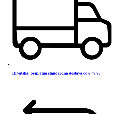
Hrvatska: besplatna standardna dostava
od € 49,90