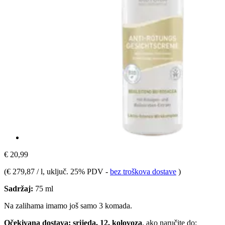
€ 20,99
(
€ 279,87 / l
, uključ. 25% PDV
-
bez troškova dostave
)
Sadržaj:
75 ml
Na zalihama imamo još samo 3 komada.
Očekivana dostava: srijeda, 12. kolovoza
, ako naručite do: