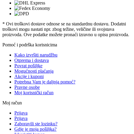
* Ovi troškovi dostave odnose se na standardnu ​​dostavu. Dodatni
troškovi mogu nastati npr. zbog težine, veličine ili svojstava
proizvoda. Ove podatke možete pronaći izravno u opisu proizvoda.
Pomoć i podrška korisnicima
Kako izvršiti narudžbu
Otprema i dostava
Povrat pošiljke
Mogućnosti plaćanja
Akcije i kuponi
Potrebna Vam je daljnja pomoć?
Pravne osobe
Moj korisnički račun
Moj račun
Prijava
Prijava
Zaboravili ste lozinku?
Gdje je moja pošiljka?