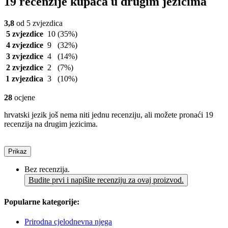
19 recenzije kupaca u drugim jezicima
3,8
od 5 zvjezdica
5 zvjezdice
10
(35%)
4 zvjezdice
9
(32%)
3 zvjezdice
4
(14%)
2 zvjezdice
2
(7%)
1 zvjezdica
3
(10%)
28
ocjene
hrvatski jezik još nema niti jednu recenziju, ali možete pronaći 19
recenzija na drugim jezicima.
Prikaz
Bez recenzija.
Budite prvi i napišite recenziju za ovaj proizvod.
Popularne kategorije:
Prirodna cjelodnevna njega