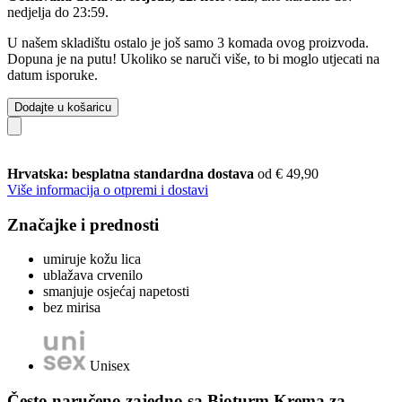
nedjelja do 23:59
.
U našem skladištu ostalo je još samo 3 komada ovog proizvoda.
Dopuna je na putu! Ukoliko se naruči više, to bi moglo utjecati na
datum isporuke.
Dodajte u košaricu
Hrvatska: besplatna standardna dostava
od € 49,90
Više informacija o otpremi i dostavi
Značajke i prednosti
umiruje kožu lica
ublažava crvenilo
smanjuje osjećaj napetosti
bez mirisa
Unisex
Često naručeno zajedno sa Bioturm Krema za