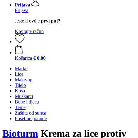
Prijava
Prijava
Jeste li ovdje
prvi put?
Kreirajte račun
Košarica
€ 0,00
Marke
Lice
Make-up
Tijelo
Kosa
Muškarci
Bebe i djeca
Teme
Zaštita od sunca
Posebne ponude
Bioturm
Krema za lice protiv