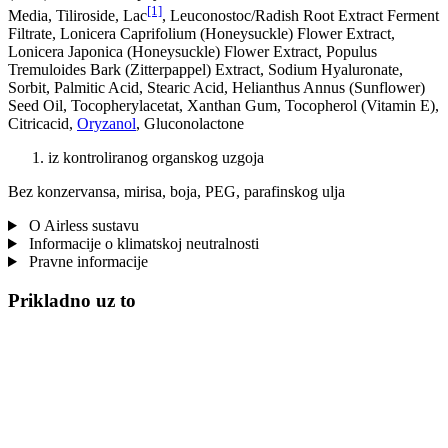
[1]
Media, Tiliroside, Lac
, Leuconostoc/Radish Root Extract Ferment
Filtrate, Lonicera Caprifolium (Honeysuckle) Flower Extract,
Lonicera Japonica (Honeysuckle) Flower Extract, Populus
Tremuloides Bark (Zitterpappel) Extract, Sodium Hyaluronate,
Sorbit, Palmitic Acid, Stearic Acid, Helianthus Annus (Sunflower)
Seed Oil, Tocopherylacetat, Xanthan Gum, Tocopherol (Vitamin E),
Citricacid,
Oryzanol
, Gluconolactone
iz kontroliranog organskog uzgoja
Bez konzervansa, mirisa, boja, PEG, parafinskog ulja
O Airless sustavu
Informacije o klimatskoj neutralnosti
Pravne informacije
Prikladno uz to