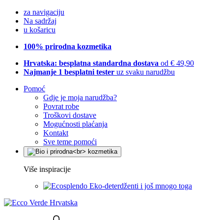
za navigaciju
Na sadržaj
u košaricu
100% prirodna kozmetika
Hrvatska: besplatna standardna dostava
od € 49,90
Najmanje 1 besplatni tester
uz svaku narudžbu
Pomoć
Gdje je moja narudžba?
Povrat robe
Troškovi dostave
Mogućnosti plaćanja
Kontakt
Sve teme pomoći
Više inspiracije
Eko-deterdženti i još mnogo toga