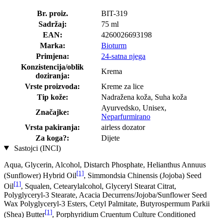
Br. proiz.
BIT-319
Sadržaj:
75 ml
EAN:
4260026693198
Marka:
Bioturm
Primjena:
24-satna njega
Konzistencija/oblik
Krema
doziranja:
Vrste proizvoda:
Kreme za lice
Tip kože:
Nadražena koža, Suha koža
Ayurvedsko, Unisex,
Značajke:
Neparfurmirano
Vrsta pakiranja:
airless dozator
Za koga?:
Dijete
Sastojci (INCI)
Aqua, Glycerin, Alcohol, Distarch Phosphate, Helianthus Annuus
[1]
(Sunflower) Hybrid Oil
, Simmondsia Chinensis (Jojoba) Seed
[1]
Oil
, Squalen, Cetearylalcohol, Glyceryl Stearat Citrat,
Polyglyceryl-3 Stearate, Acacia Decurrens/Jojoba/Sunflower Seed
Wax Polyglyceryl-3 Esters, Cetyl Palmitate, Butyrospermum Parkii
[1]
(Shea) Butter
, Porphyridium Cruentum Culture Conditioned