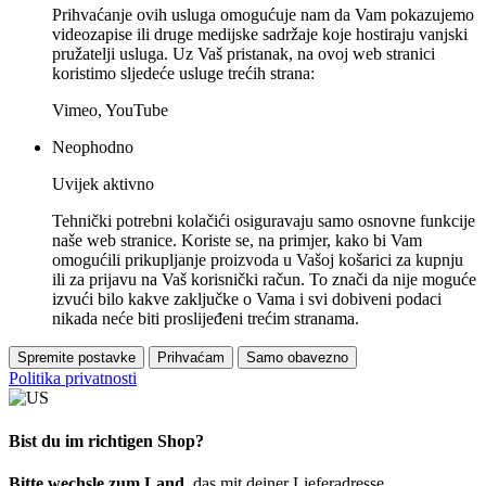
Prihvaćanje ovih usluga omogućuje nam da Vam pokazujemo
videozapise ili druge medijske sadržaje koje hostiraju vanjski
pružatelji usluga. Uz Vaš pristanak, na ovoj web stranici
koristimo sljedeće usluge trećih strana:
Vimeo, YouTube
Neophodno
Uvijek aktivno
Tehnički potrebni kolačići osiguravaju samo osnovne funkcije
naše web stranice. Koriste se, na primjer, kako bi Vam
omogućili prikupljanje proizvoda u Vašoj košarici za kupnju
ili za prijavu na Vaš korisnički račun. To znači da nije moguće
izvući bilo kakve zaključke o Vama i svi dobiveni podaci
nikada neće biti proslijeđeni trećim stranama.
Spremite postavke
Prihvaćam
Samo obavezno
Politika privatnosti
Bist du im richtigen Shop?
Bitte wechsle zum Land
, das mit deiner Lieferadresse