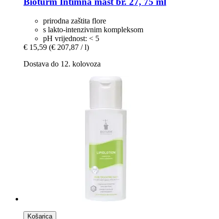
Bioturm
Intimna mast br. 27, 75 ml
prirodna zaštita flore
s lakto-intenzivnim kompleksom
pH vrijednost: < 5
€ 15,59
(€ 207,87 / l)
Dostava do 12. kolovoza
Košarica