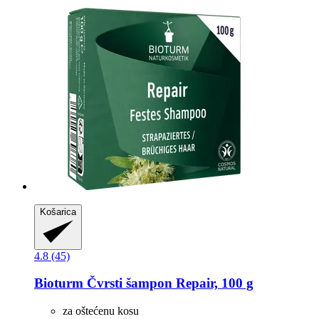
Košarica
4.8 (45)
Bioturm
Čvrsti šampon Repair, 100 g
za oštećenu kosu