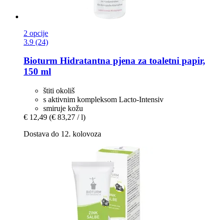
2 opcije
3.9 (24)
Bioturm
Hidratantna pjena za toaletni papir,
150 ml
štiti okoliš
s aktivnim kompleksom Lacto-Intensiv
smiruje kožu
€ 12,49
(€ 83,27 / l)
Dostava do 12. kolovoza