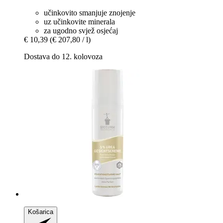
učinkovito smanjuje znojenje
uz učinkovite minerala
za ugodno svjež osjećaj
€ 10,39
(€ 207,80 / l)
Dostava do 12. kolovoza
Košarica