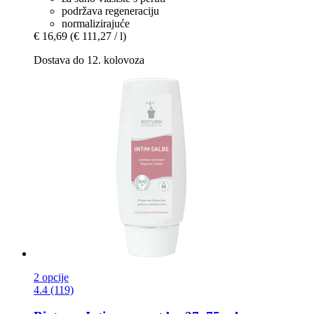
podržava regeneraciju
normalizirajuće
€ 16,69
(€ 111,27 / l)
Dostava do 12. kolovoza
2 opcije
4.4 (119)