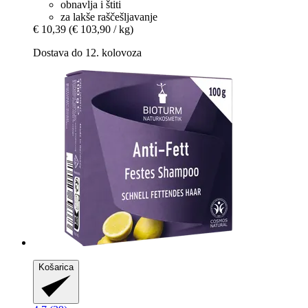
obnavlja i štiti
za lakše raščešljavanje
€ 10,39
(€ 103,90 / kg)
Dostava do 12. kolovoza
Košarica