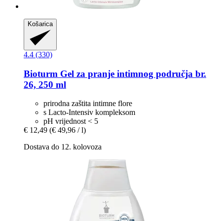
Košarica
4.4 (330)
Bioturm
Gel za pranje intimnog područja br.
26, 250 ml
prirodna zaštita intimne flore
s Lacto-Intensiv kompleksom
pH vrijednost < 5
€ 12,49
(€ 49,96 / l)
Dostava do 12. kolovoza