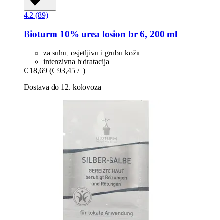
4.2 (89)
Bioturm
10% urea losion br 6, 200 ml
za suhu, osjetljivu i grubu kožu
intenzivna hidratacija
€ 18,69
(€ 93,45 / l)
Dostava do 12. kolovoza