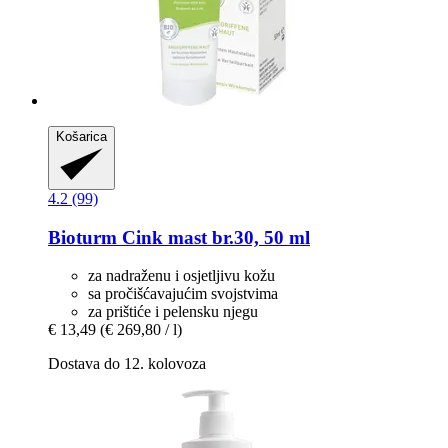
Košarica
4.2 (99)
Bioturm
Cink mast br.30, 50 ml
za nadraženu i osjetljivu kožu
sa pročišćavajućim svojstvima
za prištiće i pelensku njegu
€ 13,49
(€ 269,80 / l)
Dostava do 12. kolovoza