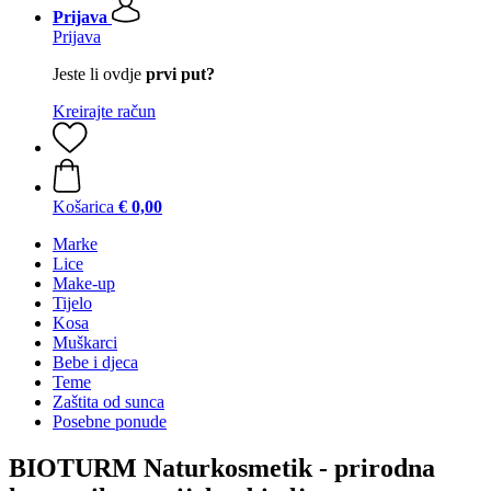
Prijava
Prijava
Jeste li ovdje
prvi put?
Kreirajte račun
Košarica
€ 0,00
Marke
Lice
Make-up
Tijelo
Kosa
Muškarci
Bebe i djeca
Teme
Zaštita od sunca
Posebne ponude
BIOTURM Naturkosmetik - prirodna