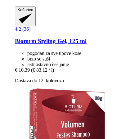
Košarica
4.2 (36)
Bioturm
Styling Gel, 125 ml
pogodan za sve tipove kose
brzo se suši
jednostavno češljanje
€ 10,39
(€ 83,12 / l)
Dostava do 12. kolovoza