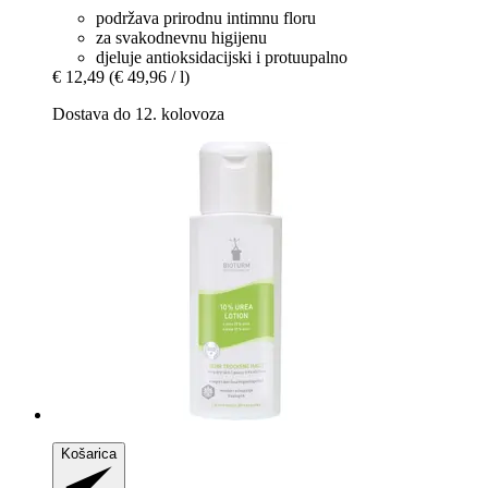
podržava prirodnu intimnu floru
za svakodnevnu higijenu
djeluje antioksidacijski i protuupalno
€ 12,49
(€ 49,96 / l)
Dostava do 12. kolovoza
Košarica