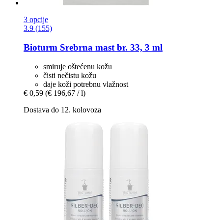
3 opcije
3.9 (155)
Bioturm
Srebrna mast br. 33, 3 ml
smiruje oštećenu kožu
čisti nečistu kožu
daje koži potrebnu vlažnost
€ 0,59
(€ 196,67 / l)
Dostava do 12. kolovoza