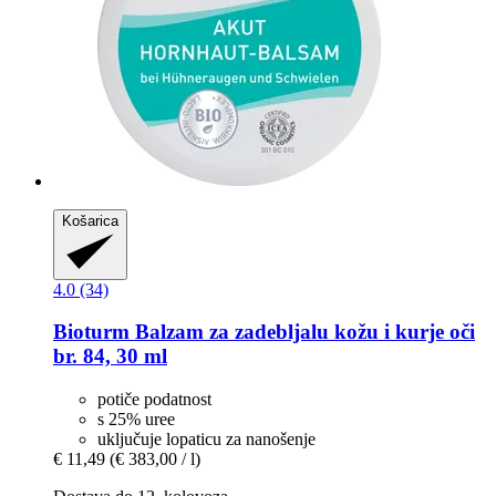
Košarica
4.0 (34)
Bioturm
Balzam za zadebljalu kožu i kurje oči
br. 84, 30 ml
potiče podatnost
s 25% uree
uključuje lopaticu za nanošenje
€ 11,49
(€ 383,00 / l)