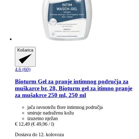
Košarica
4.6 (60)
Bioturm
Gel za pranje intimnog područja za
muškarce br. 28, Bioturm gel za itimno pranje
za mušakrce 250 ml, 250 ml
jača ravnotežu flore intimnog područja
smiruje nadraženu kožu
izuzetno nježan
€ 12,49
(€ 49,96 / l)
Dostava do 12. kolovoza