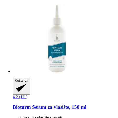
Košarica
4.2 (111)
Bioturm
Serum za vlasište, 150 ml
za suho vlasište s peruti