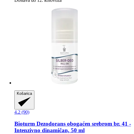
Dostava do 12. kolovoza
Košarica
4.2 (90)
Bioturm
Dezodorans obogaćen srebrom br. 41 -​
Intenzivno dinamičan, 50 ml