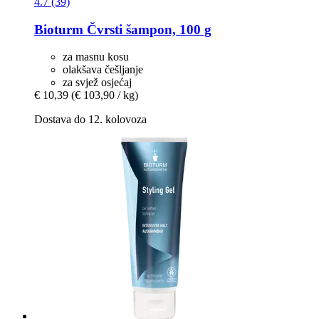
4.7 (39)
Bioturm
Čvrsti šampon, 100 g
za masnu kosu
olakšava češljanje
za svjež osjećaj
€ 10,39
(€ 103,90 / kg)
Dostava do 12. kolovoza