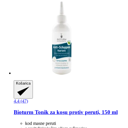
Košarica
4.4 (47)
Bioturm
Tonik za kosu protiv peruti, 150 ml
kod masne peruti