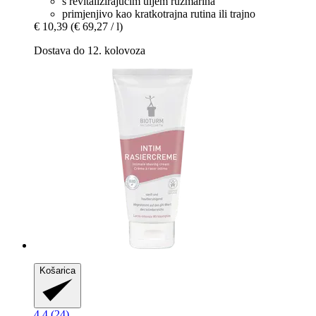
s revitalizirajućim uljem ružmarina
primjenjivo kao kratkotrajna rutina ili trajno
€ 10,39
(€ 69,27 / l)
Dostava do 12. kolovoza
Košarica
4.4 (24)