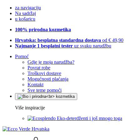
za navigaciju
Na sadržaj
u košaricu
100% prirodna kozmetika
Hrvatska: besplatna standardna dostava
od € 49,90
Najmanje 1 besplatni tester
uz svaku narudžbu
Pomoć
Gdje je moja narudžba?
Povrat robe
Troškovi dostave
Mogućnosti plaćanja
Kontakt
Sve teme pomoći
Više inspiracije
Eko-deterdženti i još mnogo toga