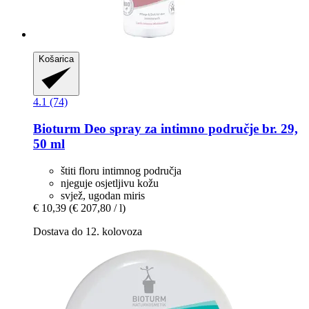
Košarica
4.1 (74)
Bioturm
Deo spray za intimno područje br. 29,
50 ml
štiti floru intimnog područja
njeguje osjetljivu kožu
svjež, ugodan miris
€ 10,39
(€ 207,80 / l)
Dostava do 12. kolovoza