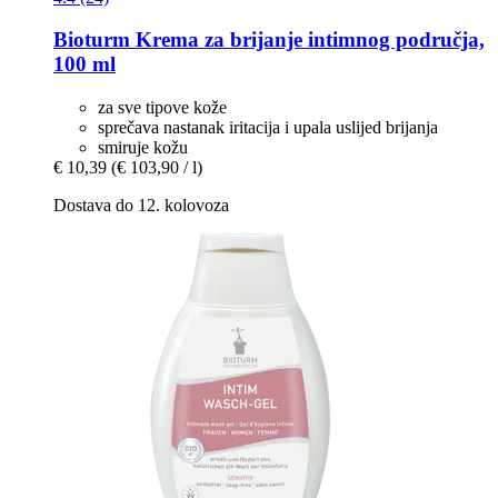
Bioturm
Krema za brijanje intimnog područja,
100 ml
za sve tipove kože
sprečava nastanak iritacija i upala uslijed brijanja
smiruje kožu
€ 10,39
(€ 103,90 / l)
Dostava do 12. kolovoza