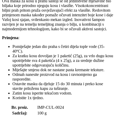
Ova maska za kosu u prahu sastoji se od jedinstvene mješavine bio
biljaka koje prirodno njeguju kosu i vlasište. Visokokoncentrirani
biljni prah pritom pruža osvježavajući efekt za vlasište. Redovitom
primjenom maska također pomaže očuvati intenzitet boje kose i daje
Vašoj kosi sjajan, svilenkasto mekan izgled. Inovativni šampon
razvijen je na temelju temeljitog znanja o bilju, u kombinaciji s
najmodernijom tehnologijom, kako bi se očuvali aktivni sastojci.
Primjena
:
Pomiješajte jedan dio praha s četiri dijela tople vode (35-
40ºC).
Za kratku kosu dovoljan je 1 paketić (25g), za vrlo dugu kosu
upotrijebite sva 4 paketića (4 x 25g), a za srednje dužine
upotrijebite odgovarajuću količinu.
Miješajte smjesu dok ne nastane pasta kremaste teksture.
Odmah nanesite proizvod na kosu i ravnomjerno ga
rasporedite.
Ostavite masku da djeluje 15 do 30 minuta i preko kose
stavite priloženu kapu za tuširanje.
Zatim kosu isperite tekućom vodom.
Koristite 1x tjedno.
Br. proiz.
IMP-CUL-0024
Sadržaj:
100 g