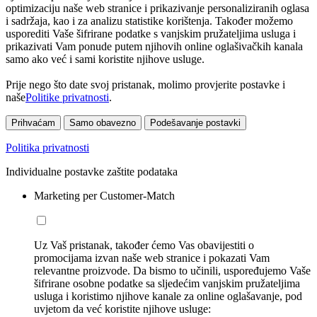
optimizaciju naše web stranice i prikazivanje personaliziranih oglasa
i sadržaja, kao i za analizu statistike korištenja. Također možemo
usporediti Vaše šifrirane podatke s vanjskim pružateljima usluga i
prikazivati Vam ponude putem njihovih online oglašivačkih kanala
samo ako već i sami koristite njihove usluge.
Prije nego što date svoj pristanak, molimo provjerite postavke i
naše
Politike privatnosti
.
Prihvaćam
Samo obavezno
Podešavanje postavki
Politika privatnosti
Individualne postavke zaštite podataka
Marketing per Customer-Match
Uz Vaš pristanak, također ćemo Vas obavijestiti o
promocijama izvan naše web stranice i pokazati Vam
relevantne proizvode. Da bismo to učinili, uspoređujemo Vaše
šifrirane osobne podatke sa sljedećim vanjskim pružateljima
usluga i koristimo njihove kanale za online oglašavanje, pod
uvjetom da već koristite njihove usluge: