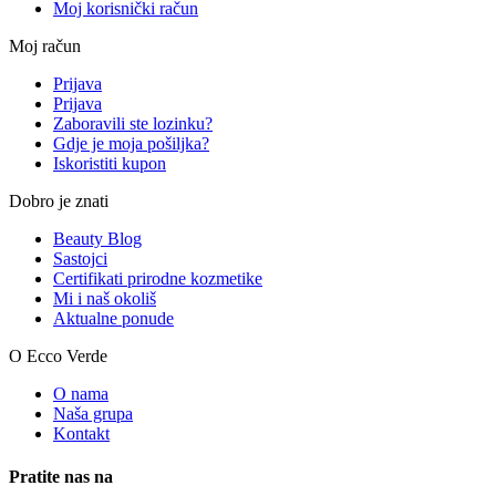
Moj korisnički račun
Moj račun
Prijava
Prijava
Zaboravili ste lozinku?
Gdje je moja pošiljka?
Iskoristiti kupon
Dobro je znati
Beauty Blog
Sastojci
Certifikati prirodne kozmetike
Mi i naš okoliš
Aktualne ponude
O Ecco Verde
O nama
Naša grupa
Kontakt
Pratite nas na