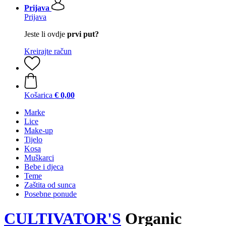
Prijava
Prijava
Jeste li ovdje
prvi put?
Kreirajte račun
Košarica
€ 0,00
Marke
Lice
Make-up
Tijelo
Kosa
Muškarci
Bebe i djeca
Teme
Zaštita od sunca
Posebne ponude
CULTIVATOR'S
Organic