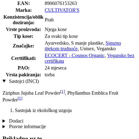
EAN:
8906076153263
Marka:
CULTIVATOR'S
Konzistencija/oblik
Prah
doziranja:
Vrste proizvoda:
Njega kose
Tip kose:
Za svaki tip kose
Ayurvedsko, S manje plastike,
Sigurno
Značajke:
tijekom trudnoće
, Unisex, Vegansko
ECOCERT - Cosmos Organic
,
Vegansko bez
Certtifikati:
certifikata
PAO:
24 mjeseca
Vrsta pakiranja:
torba
Sastojci (INCI)
[1]
Ziziphus Jujuba Leaf Powder
, Phyllanthus Emblica Fruit
[1]
Powder
Sastojak iz ekološkog uzgoja
Dodaci
Pravne informacije
Prikladno uz to