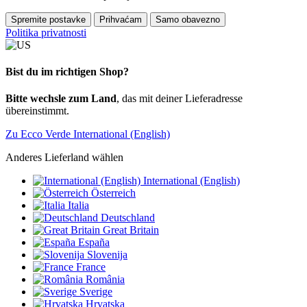
Spremite postavke
Prihvaćam
Samo obavezno
Politika privatnosti
Bist du im richtigen Shop?
Bitte wechsle zum Land
, das mit deiner Lieferadresse
übereinstimmt.
Zu Ecco Verde International (English)
Anderes Lieferland wählen
International (English)
Österreich
Italia
Deutschland
Great Britain
España
Slovenija
France
România
Sverige
Hrvatska