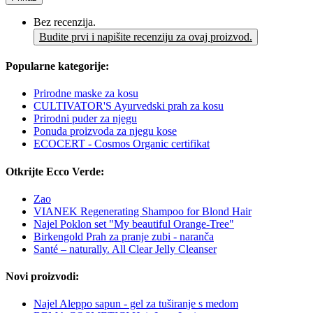
Bez recenzija.
Budite prvi i napišite recenziju za ovaj proizvod.
Popularne kategorije:
Prirodne maske za kosu
CULTIVATOR'S Ayurvedski prah za kosu
Prirodni puder za njegu
Ponuda proizvoda za njegu kose
ECOCERT - Cosmos Organic certifikat
Otkrijte Ecco Verde:
Zao
VIANEK Regenerating Shampoo for Blond Hair
Najel Poklon set "My beautiful Orange-Tree"
Birkengold Prah za pranje zubi - naranča
Santé – naturally. All Clear Jelly Cleanser
Novi proizvodi:
Najel Aleppo sapun - gel za tuširanje s medom