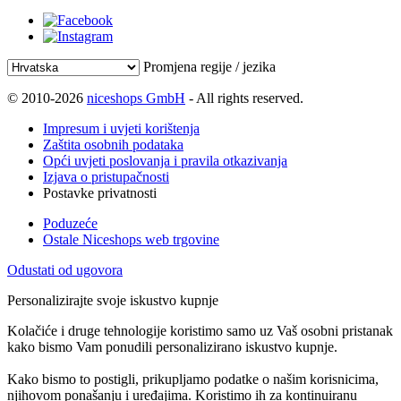
Promjena regije / jezika
© 2010-2026
niceshops GmbH
- All rights reserved.
Impresum i uvjeti korištenja
Zaštita osobnih podataka
Opći uvjeti poslovanja i pravila otkazivanja
Izjava o pristupačnosti
Postavke privatnosti
Poduzeće
Ostale Niceshops web trgovine
Odustati od ugovora
Personalizirajte svoje iskustvo kupnje
Kolačiće i druge tehnologije koristimo samo uz Vaš osobni pristanak
kako bismo Vam ponudili personalizirano iskustvo kupnje.
Kako bismo to postigli, prikupljamo podatke o našim korisnicima,
njihovom ponašanju i uređajima. Koristimo ih za kontinuiranu