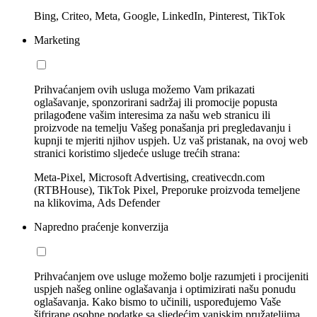
Bing, Criteo, Meta, Google, LinkedIn, Pinterest, TikTok
Marketing
Prihvaćanjem ovih usluga možemo Vam prikazati
oglašavanje, sponzorirani sadržaj ili promocije popusta
prilagođene vašim interesima za našu web stranicu ili
proizvode na temelju Vašeg ponašanja pri pregledavanju i
kupnji te mjeriti njihov uspjeh. Uz vaš pristanak, na ovoj web
stranici koristimo sljedeće usluge trećih strana:
Meta-Pixel, Microsoft Advertising, creativecdn.com
(RTBHouse), TikTok Pixel, Preporuke proizvoda temeljene
na klikovima, Ads Defender
Napredno praćenje konverzija
Prihvaćanjem ove usluge možemo bolje razumjeti i procijeniti
uspjeh našeg online oglašavanja i optimizirati našu ponudu
oglašavanja. Kako bismo to učinili, uspoređujemo Vaše
šifrirane osobne podatke sa sljedećim vanjskim pružateljima