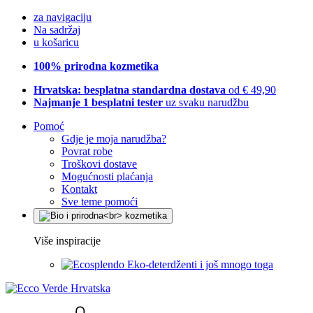
za navigaciju
Na sadržaj
u košaricu
100% prirodna kozmetika
Hrvatska: besplatna standardna dostava
od € 49,90
Najmanje 1 besplatni tester
uz svaku narudžbu
Pomoć
Gdje je moja narudžba?
Povrat robe
Troškovi dostave
Mogućnosti plaćanja
Kontakt
Sve teme pomoći
Više inspiracije
Eko-deterdženti i još mnogo toga