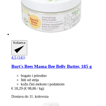
Košarica
4.5 (141)
Burt's Bees
Mama Bee Belly Butter, 185 g
bogato i prirodno
štiti od strija
kožu čini mekom i podatnom
€ 18,29
(€ 98,86 / kg)
Dostava do 11. kolovoza