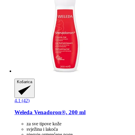
Košarica
4.1 (42)
Weleda
Venadoron®, 200 ml
za sve tipove kože
svježina i lakoća
njeguje opterećene noge