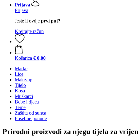
Prijava
Prijava
Jeste li ovdje
prvi put?
Kreirajte račun
Košarica
€ 0,00
Marke
Lice
Make-up
Tijelo
Kosa
Muškarci
Bebe i djeca
Teme
Zaštita od sunca
Posebne ponude
Prirodni proizvodi za njegu tijela za vrije