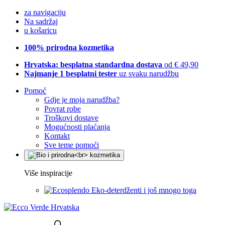
za navigaciju
Na sadržaj
u košaricu
100% prirodna kozmetika
Hrvatska: besplatna standardna dostava
od € 49,90
Najmanje 1 besplatni tester
uz svaku narudžbu
Pomoć
Gdje je moja narudžba?
Povrat robe
Troškovi dostave
Mogućnosti plaćanja
Kontakt
Sve teme pomoći
Više inspiracije
Eko-deterdženti i još mnogo toga