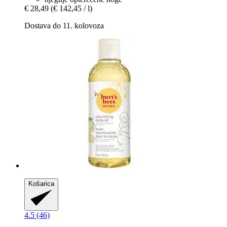
€ 28,49
(€ 142,45 / l)
Dostava do 11. kolovoza
Košarica
4.5 (46)