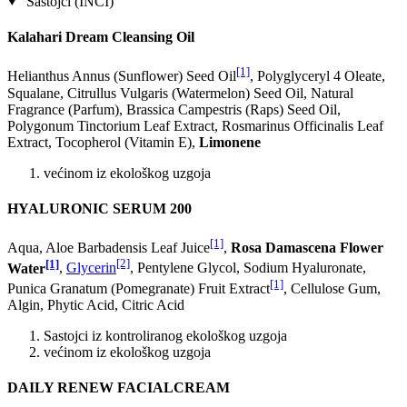
Sastojci (INCI)
Kalahari Dream Cleansing Oil
[1]
Helianthus Annus (Sunflower) Seed Oil
, Polyglyceryl 4 Oleate,
Squalane, Citrullus Vulgaris (Watermelon) Seed Oil, Natural
Fragrance (Parfum), Brassica Campestris (Raps) Seed Oil,
Polygonum Tinctorium Leaf Extract, Rosmarinus Officinalis Leaf
Extract, Tocopherol (Vitamin E),
Limonene
većinom iz ekološkog uzgoja
HYALURONIC SERUM 200
[1]
Aqua, Aloe Barbadensis Leaf Juice
,
Rosa Damascena Flower
[1]
[2]
Water
,
Glycerin
, Pentylene Glycol, Sodium Hyaluronate,
[1]
Punica Granatum (Pomegranate) Fruit Extract
, Cellulose Gum,
Algin, Phytic Acid, Citric Acid
Sastojci iz kontroliranog ekološkog uzgoja
većinom iz ekološkog uzgoja
DAILY RENEW FACIALCREAM