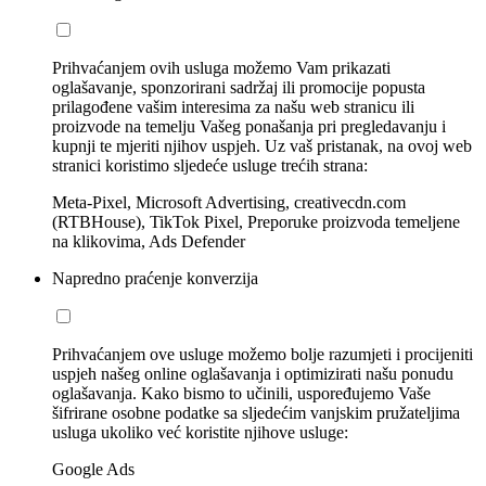
Prihvaćanjem ovih usluga možemo Vam prikazati
oglašavanje, sponzorirani sadržaj ili promocije popusta
prilagođene vašim interesima za našu web stranicu ili
proizvode na temelju Vašeg ponašanja pri pregledavanju i
kupnji te mjeriti njihov uspjeh. Uz vaš pristanak, na ovoj web
stranici koristimo sljedeće usluge trećih strana:
Meta-Pixel, Microsoft Advertising, creativecdn.com
(RTBHouse), TikTok Pixel, Preporuke proizvoda temeljene
na klikovima, Ads Defender
Napredno praćenje konverzija
Prihvaćanjem ove usluge možemo bolje razumjeti i procijeniti
uspjeh našeg online oglašavanja i optimizirati našu ponudu
oglašavanja. Kako bismo to učinili, uspoređujemo Vaše
šifrirane osobne podatke sa sljedećim vanjskim pružateljima
usluga ukoliko već koristite njihove usluge:
Google Ads