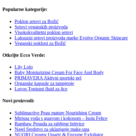
Popularne kategorije:
Poklon setovi za Božić
Setovi veganskih proizvoda
Visokokvalitetni poklon setovi
Luksuzni setovi proizvoda marke Evolve Organic Skincare
Veganski pokloni za Božić
Otkrijte Ecco Verde:
Lily Lolo
Baby Moisturizing Cream For Face And Body
PRIMAVERA Aktivni sportski gel
Organske kapsule za tamnjenje
Luvos Tonirani fluid za lice
Novi proizvodi:
Sublimactive Peau mature Nourishing Cream
Mirisna voda s guavom i kokosom – Isola Felice
Bambaw Posuda za rabljene britvice
Najel Sredstvo za uklanjanje make-upa
NUORI Creamy Quartz & Enzyme Exfoliator