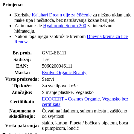
Primjena:
Koristite
Kalahari Dream ulje za čišćenje
za nježno uklanjanje
make-upa i nečistoća, bez narušavanja kožne barijere.
Zatim nanesite
Hyaluronic Serum 200
za intenzivnu
hidrataciju.
Nakon toga njegu zaokružite kremom
Dnevna krema za lice
Renew
.
Br. proiz.
GVE-EB111
Sadržaj:
1 set
EAN:
5060200046111
Marka:
Evolve Organic Beauty
Vrste proizvoda:
Setovi
Tip kože:
Za sve tipove kože
Značajke:
S manje plastike, Vegansko
ECOCERT - Cosmos Organic
,
Vegansko bez
Certtifikati:
certifikata
Napomena o
Čuvati na hladnom, suhom mjestu i zaštićeno
skladištenju:
od svjetlosti
staklo, karton, Pipeta / bočica s pipetom, boca
Vrsta pakiranja:
s pumpicom, lončić