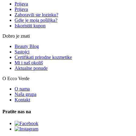
Prijava
Prijava
Zaboravili ste lozinku?
Gdje je moja pošiljka?
Iskoristiti kupon
Dobro je znati
Beauty Blog
Sastojci
Certifikati prirodne kozmetike
Mi i naš okoliš
Aktualne ponude
O Ecco Verde
O nama
Naša grupa
Kontakt
Pratite nas na