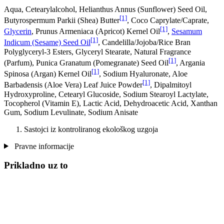
Aqua, Cetearylalcohol, Helianthus Annus (Sunflower) Seed Oil,
[1]
Butyrospermum Parkii (Shea) Butter
, Coco Caprylate/Caprate,
[1]
Glycerin
, Prunus Armeniaca (Apricot) Kernel Oil
,
Sesamum
[1]
Indicum (Sesame) Seed Oil
, Candelilla/Jojoba/Rice Bran
Polyglyceryl-3 Esters, Glyceryl Stearate, Natural Fragrance
[1]
(Parfum), Punica Granatum (Pomegranate) Seed Oil
, Argania
[1]
Spinosa (Argan) Kernel Oil
, Sodium Hyaluronate, Aloe
[1]
Barbadensis (Aloe Vera) Leaf Juice Powder
, Dipalmitoyl
Hydroxyproline, Cetearyl Glucoside, Sodium Stearoyl Lactylate,
Tocopherol (Vitamin E), Lactic Acid, Dehydroacetic Acid, Xanthan
Gum, Sodium Levulinate, Sodium Anisate
Sastojci iz kontroliranog ekološkog uzgoja
Pravne informacije
Prikladno uz to