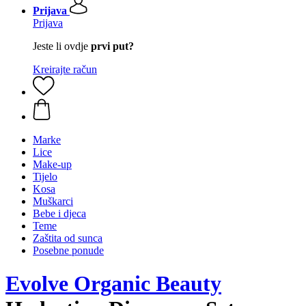
Prijava
Prijava
Jeste li ovdje
prvi put?
Kreirajte račun
Marke
Lice
Make-up
Tijelo
Kosa
Muškarci
Bebe i djeca
Teme
Zaštita od sunca
Posebne ponude
Evolve Organic Beauty