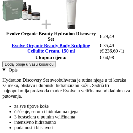
Evolve Organic Beauty Hydration Discovery
€ 29,49
Set
Evolve Organic Beauty Body Sculpting
€ 35,49
Cellulite Cream, 150 ml
(€ 236,60 / l)
Ukupna cijena:
€ 64,98
Dodaj oboje u vašu košaricu
Opis
Hydration Discovery Set sveobuhvatna je rutina njege u tri koraka
za meku, blistavu i dubinski hidratiziranu kožu. Sadrži tri
najpopularnija proizvoda marke Evolve u veličinama prikladnima za
putovanja.
za sve tipove kože
čišćenje, serum i hidratantna njega
3 bestselera u putnim veličinama
intenzivno hidratantno
podatnost i blistavost