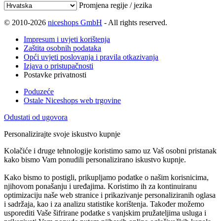
Promjena regije / jezika
© 2010-2026
niceshops GmbH
- All rights reserved.
Impresum i uvjeti korištenja
Zaštita osobnih podataka
Opći uvjeti poslovanja i pravila otkazivanja
Izjava o pristupačnosti
Postavke privatnosti
Poduzeće
Ostale Niceshops web trgovine
Odustati od ugovora
Personalizirajte svoje iskustvo kupnje
Kolačiće i druge tehnologije koristimo samo uz Vaš osobni pristanak
kako bismo Vam ponudili personalizirano iskustvo kupnje.
Kako bismo to postigli, prikupljamo podatke o našim korisnicima,
njihovom ponašanju i uređajima. Koristimo ih za kontinuiranu
optimizaciju naše web stranice i prikazivanje personaliziranih oglasa
i sadržaja, kao i za analizu statistike korištenja. Također možemo
usporediti Vaše šifrirane podatke s vanjskim pružateljima usluga i