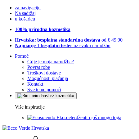
za navigaciju
Na sadržaj
u košaricu
100% prirodna kozmetika
Hrvatska: besplatna standardna dostava
od € 49,90
Najmanje 1 besplatni tester
uz svaku narudžbu
Pomoć
Gdje je moja narudžba?
Povrat robe
Troškovi dostave
Mogućnosti plaćanja
Kontakt
Sve teme pomoći
Više inspiracije
Eko-deterdženti i još mnogo toga