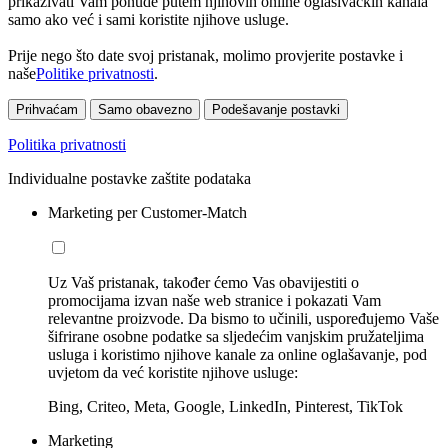
prikazivati Vam ponude putem njihovih online oglašivačkih kanala
samo ako već i sami koristite njihove usluge.
Prije nego što date svoj pristanak, molimo provjerite postavke i
naše
Politike privatnosti
.
Prihvaćam
Samo obavezno
Podešavanje postavki
Politika privatnosti
Individualne postavke zaštite podataka
Marketing per Customer-Match
Uz Vaš pristanak, također ćemo Vas obavijestiti o
promocijama izvan naše web stranice i pokazati Vam
relevantne proizvode. Da bismo to učinili, uspoređujemo Vaše
šifrirane osobne podatke sa sljedećim vanjskim pružateljima
usluga i koristimo njihove kanale za online oglašavanje, pod
uvjetom da već koristite njihove usluge:
Bing, Criteo, Meta, Google, LinkedIn, Pinterest, TikTok
Marketing