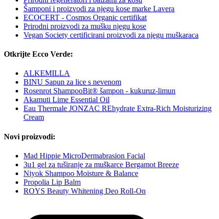
Šamponi i proizvodi za njegu kose marke Lavera
ECOCERT - Cosmos Organic certifikat
Prirodni proizvodi za mušku njegu kose
Vegan Society certificirani proizvodi za njegu muškaraca
Otkrijte Ecco Verde:
ALKEMILLA
BINU Sapun za lice s nevenom
Rosenrot ShampooBit® šampon - kukuruz-limun
Akamuti Lime Essential Oil
Eau Thermale JONZAC REhydrate Extra-Rich Moisturizing
Cream
Novi proizvodi:
Mad Hippie MicroDermabrasion Facial
3u1 gel za tuširanje za muškarce Bergamot Breeze
Niyok Shampoo Moisture & Balance
Propolia Lip Balm
ROYS Beauty Whitening Deo Roll-On