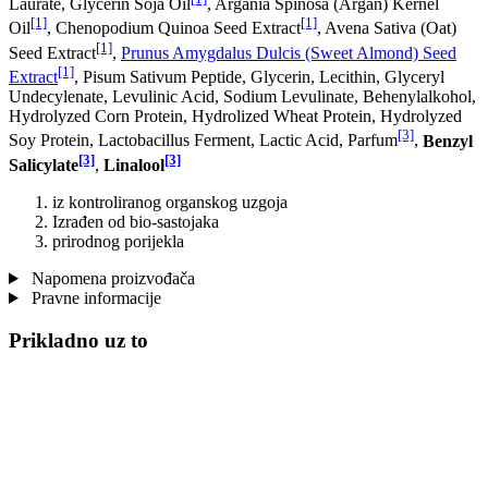
Laurate, Glycerin Soja Oil
, Argania Spinosa (Argan) Kernel
[1]
[1]
Oil
, Chenopodium Quinoa Seed Extract
, Avena Sativa (Oat)
[1]
Seed Extract
,
Prunus Amygdalus Dulcis (Sweet Almond) Seed
[1]
Extract
, Pisum Sativum Peptide, Glycerin, Lecithin, Glyceryl
Undecylenate, Levulinic Acid, Sodium Levulinate, Behenylalkohol,
Hydrolyzed Corn Protein, Hydrolized Wheat Protein, Hydrolyzed
[3]
Soy Protein, Lactobacillus Ferment, Lactic Acid, Parfum
,
Benzyl
[3]
[3]
Salicylate
,
Linalool
iz kontroliranog organskog uzgoja
Izrađen od bio-sastojaka
prirodnog porijekla
Napomena proizvođača
Pravne informacije
Prikladno uz to