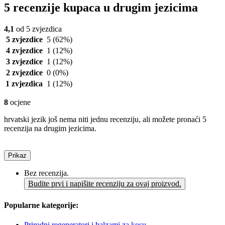
5 recenzije kupaca u drugim jezicima
4,1
od 5 zvjezdica
5 zvjezdice
5
(62%)
4 zvjezdice
1
(12%)
3 zvjezdice
1
(12%)
2 zvjezdice
0
(0%)
1 zvjezdica
1
(12%)
8
ocjene
hrvatski jezik još nema niti jednu recenziju, ali možete pronaći 5
recenzija na drugim jezicima.
Prikaz
Bez recenzija.
Budite prvi i napišite recenziju za ovaj proizvod.
Popularne kategorije:
Prirodni regeneratori i balzami za kosu