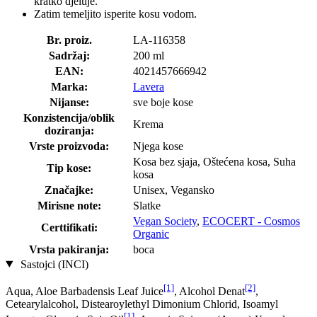
kratko djeluje.
Zatim temeljito isperite kosu vodom.
Br. proiz.
LA-116358
Sadržaj:
200 ml
EAN:
4021457666942
Marka:
Lavera
Nijanse:
sve boje kose
Konzistencija/oblik
Krema
doziranja:
Vrste proizvoda:
Njega kose
Kosa bez sjaja, Oštećena kosa, Suha
Tip kose:
kosa
Značajke:
Unisex, Vegansko
Mirisne note:
Slatke
Vegan Society
,
ECOCERT - Cosmos
Certtifikati:
Organic
Vrsta pakiranja:
boca
Sastojci (INCI)
[1]
[2]
Aqua, Aloe Barbadensis Leaf Juice
, Alcohol Denat
,
Cetearylalcohol, Distearoylethyl Dimonium Chlorid, Isoamyl
[1]