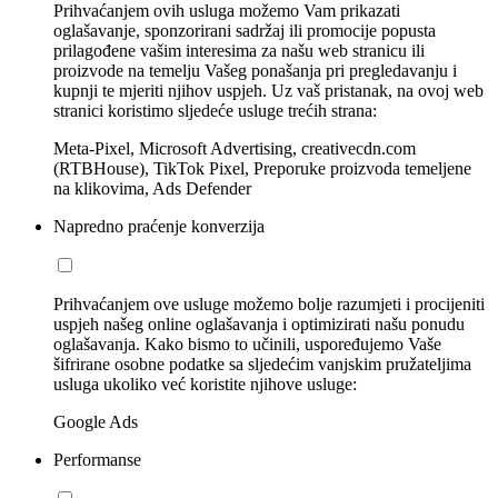
Prihvaćanjem ovih usluga možemo Vam prikazati
oglašavanje, sponzorirani sadržaj ili promocije popusta
prilagođene vašim interesima za našu web stranicu ili
proizvode na temelju Vašeg ponašanja pri pregledavanju i
kupnji te mjeriti njihov uspjeh. Uz vaš pristanak, na ovoj web
stranici koristimo sljedeće usluge trećih strana:
Meta-Pixel, Microsoft Advertising, creativecdn.com
(RTBHouse), TikTok Pixel, Preporuke proizvoda temeljene
na klikovima, Ads Defender
Napredno praćenje konverzija
Prihvaćanjem ove usluge možemo bolje razumjeti i procijeniti
uspjeh našeg online oglašavanja i optimizirati našu ponudu
oglašavanja. Kako bismo to učinili, uspoređujemo Vaše
šifrirane osobne podatke sa sljedećim vanjskim pružateljima
usluga ukoliko već koristite njihove usluge:
Google Ads
Performanse