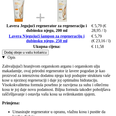
Lavera Jegujući regenerator za regeneraciju i
€ 5,79
(€
dubinsku njegu, 200 ml
28,95 / l)
Lavera Njegujući šampon za regeneraciju i
€ 5,79
dubinsku njegu, 250 ml
(€ 23,16 / l)
Ukupna cijena:
€ 11,58
Dodaj oboje u vašu košaricu
Opis
Zahvaljujući hranjivom organskom arganu i organskom ulju
makadamije, ovaj prirodni regenerator iz lavere pogodan je kao
proizvod za intenzivnu dodatnu njegu koji podupire strukturu vaše
kose u njezinoj regeneraciji i daje joj optimalnu hidrataciju.
Visokokvalitetna formula posebno je razvijena za suhu i oštećenu
kosu te joj daje novu podatnost. Biljna formula također poboljšava
raščešljavanje i ostavlja vašu kosu sa svilenkastim sjajem.
Primjena:
Umasirajte regenerator u opranu, vlažnu kosu i pustite da