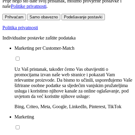
Prije nego što date svoj pristanak, molimo provjerite postavke i
naše
Politike privatnosti
.
Prihvaćam
Samo obavezno
Podešavanje postavki
Politika privatnosti
Individualne postavke zaštite podataka
Marketing per Customer-Match
Uz Vaš pristanak, također ćemo Vas obavijestiti o
promocijama izvan naše web stranice i pokazati Vam
relevantne proizvode. Da bismo to učinili, uspoređujemo Vaše
šifrirane osobne podatke sa sljedećim vanjskim pružateljima
usluga i koristimo njihove kanale za online oglašavanje, pod
uvjetom da već koristite njihove usluge:
Bing, Criteo, Meta, Google, LinkedIn, Pinterest, TikTok
Marketing