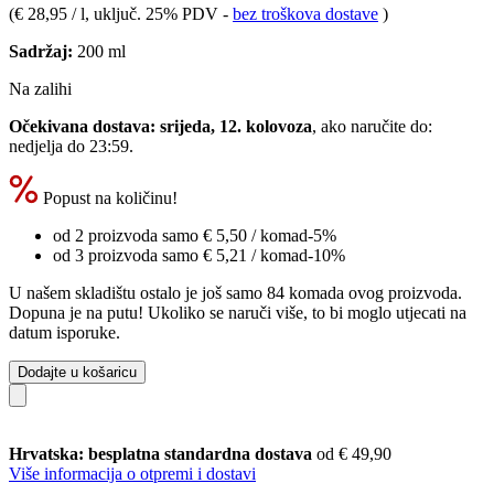
(
€ 28,95 / l
, uključ. 25% PDV
-
bez troškova dostave
)
Sadržaj:
200 ml
Na zalihi
Očekivana dostava: srijeda, 12. kolovoza
, ako naručite do:
nedjelja do 23:59
.
Popust na količinu!
od 2 proizvoda samo
€ 5,50
/ komad
-5%
od 3 proizvoda samo
€ 5,21
/ komad
-10%
U našem skladištu ostalo je još samo 84 komada ovog proizvoda.
Dopuna je na putu! Ukoliko se naruči više, to bi moglo utjecati na
datum isporuke.
Dodajte u košaricu
Hrvatska: besplatna standardna dostava
od € 49,90
Više informacija o otpremi i dostavi