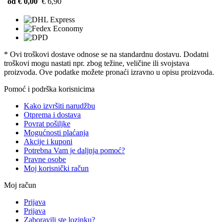
od € 0,00
€ 6,90
* Ovi troškovi dostave odnose se na standardnu ​​dostavu. Dodatni
troškovi mogu nastati npr. zbog težine, veličine ili svojstava
proizvoda. Ove podatke možete pronaći izravno u opisu proizvoda.
Pomoć i podrška korisnicima
Kako izvršiti narudžbu
Otprema i dostava
Povrat pošiljke
Mogućnosti plaćanja
Akcije i kuponi
Potrebna Vam je daljnja pomoć?
Pravne osobe
Moj korisnički račun
Moj račun
Prijava
Prijava
Zaboravili ste lozinku?