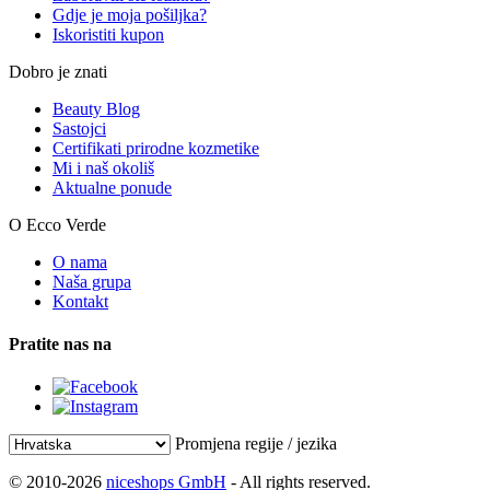
Gdje je moja pošiljka?
Iskoristiti kupon
Dobro je znati
Beauty Blog
Sastojci
Certifikati prirodne kozmetike
Mi i naš okoliš
Aktualne ponude
O Ecco Verde
O nama
Naša grupa
Kontakt
Pratite nas na
Promjena regije / jezika
© 2010-2026
niceshops GmbH
- All rights reserved.