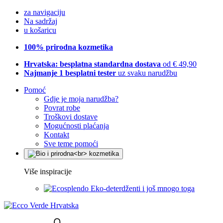
za navigaciju
Na sadržaj
u košaricu
100% prirodna kozmetika
Hrvatska: besplatna standardna dostava
od € 49,90
Najmanje 1 besplatni tester
uz svaku narudžbu
Pomoć
Gdje je moja narudžba?
Povrat robe
Troškovi dostave
Mogućnosti plaćanja
Kontakt
Sve teme pomoći
Više inspiracije
Eko-deterdženti i još mnogo toga