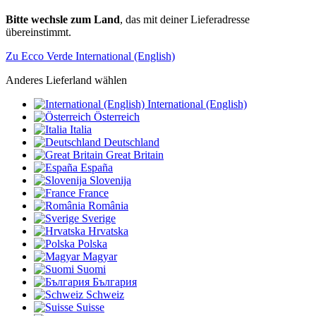
Bitte wechsle zum Land
, das mit deiner Lieferadresse
übereinstimmt.
Zu Ecco Verde International (English)
Anderes Lieferland wählen
International (English)
Österreich
Italia
Deutschland
Great Britain
España
Slovenija
France
România
Sverige
Hrvatska
Polska
Magyar
Suomi
България
Schweiz
Suisse