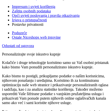
Impresum i uvjeti korištenja
Zaštita osobnih podataka
Opći uvjeti poslovanja i pravila otkazivanja
Izjava o pristupačnosti
Postavke privatnosti
Poduzeće
Ostale Niceshops web trgovine
Odustati od ugovora
Personalizirajte svoje iskustvo kupnje
Kolačiće i druge tehnologije koristimo samo uz Vaš osobni pristanak
kako bismo Vam ponudili personalizirano iskustvo kupnje.
Kako bismo to postigli, prikupljamo podatke o našim korisnicima,
njihovom ponašanju i uređajima. Koristimo ih za kontinuiranu
optimizaciju naše web stranice i prikazivanje personaliziranih oglasa
i sadržaja, kao i za analizu statistike korištenja. Također možemo
usporediti Vaše šifrirane podatke s vanjskim pružateljima usluga i
prikazivati Vam ponude putem njihovih online oglašivačkih kanala
samo ako već i sami koristite njihove usluge.