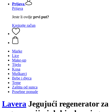
Prijava
Prijava
Jeste li ovdje
prvi put?
Kreirajte račun
Marke
Lice
Make-up
Tijelo
Kosa
Muškarci
Bebe i djeca
Teme
Zaštita od sunca
Posebne ponude
Lavera
Jegujući regenerator za