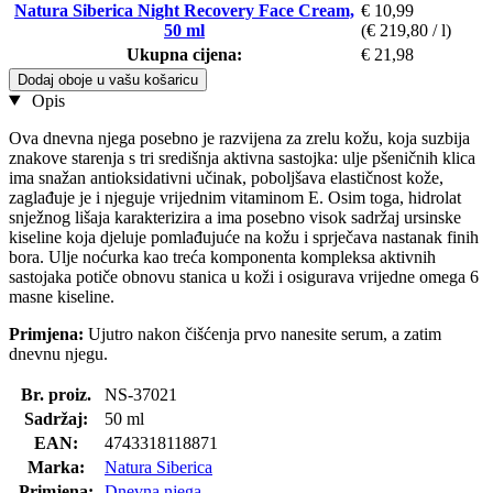
Natura Siberica Night Recovery Face Cream,
€ 10,99
50 ml
(€ 219,80 / l)
Ukupna cijena:
€ 21,98
Dodaj oboje u vašu košaricu
Opis
Ova dnevna njega posebno je razvijena za zrelu kožu, koja suzbija
znakove starenja s tri središnja aktivna sastojka: ulje pšeničnih klica
ima snažan antioksidativni učinak, poboljšava elastičnost kože,
zaglađuje je i njeguje vrijednim vitaminom E. Osim toga, hidrolat
snježnog lišaja karakterizira a ima posebno visok sadržaj ursinske
kiseline koja djeluje pomlađujuće na kožu i sprječava nastanak finih
bora. Ulje noćurka kao treća komponenta kompleksa aktivnih
sastojaka potiče obnovu stanica u koži i osigurava vrijedne omega 6
masne kiseline.
Primjena:
Ujutro nakon čišćenja prvo nanesite serum, a zatim
dnevnu njegu.
Br. proiz.
NS-37021
Sadržaj:
50 ml
EAN:
4743318118871
Marka:
Natura Siberica
Primjena:
Dnevna njega