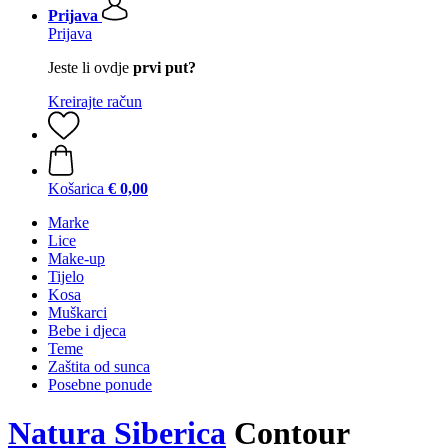
Prijava
Prijava
Jeste li ovdje
prvi put?
Kreirajte račun
Košarica
€ 0,00
Marke
Lice
Make-up
Tijelo
Kosa
Muškarci
Bebe i djeca
Teme
Zaštita od sunca
Posebne ponude
Natura Siberica
Contour