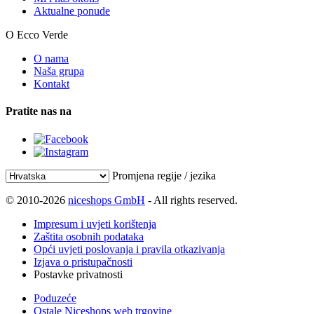
Aktualne ponude
O Ecco Verde
O nama
Naša grupa
Kontakt
Pratite nas na
Promjena regije / jezika
© 2010-2026
niceshops GmbH
- All rights reserved.
Impresum i uvjeti korištenja
Zaštita osobnih podataka
Opći uvjeti poslovanja i pravila otkazivanja
Izjava o pristupačnosti
Postavke privatnosti
Poduzeće
Ostale Niceshops web trgovine