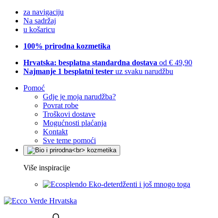
za navigaciju
Na sadržaj
u košaricu
100% prirodna kozmetika
Hrvatska: besplatna standardna dostava
od € 49,90
Najmanje 1 besplatni tester
uz svaku narudžbu
Pomoć
Gdje je moja narudžba?
Povrat robe
Troškovi dostave
Mogućnosti plaćanja
Kontakt
Sve teme pomoći
Više inspiracije
Eko-deterdženti i još mnogo toga