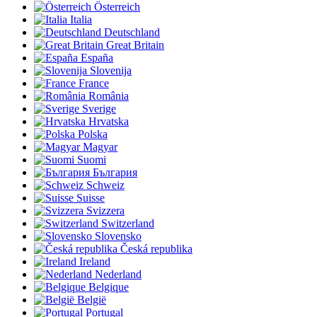
Österreich
Italia
Deutschland
Great Britain
España
Slovenija
France
România
Sverige
Hrvatska
Polska
Magyar
Suomi
България
Schweiz
Suisse
Svizzera
Switzerland
Slovensko
Česká republika
Ireland
Nederland
Belgique
België
Portugal