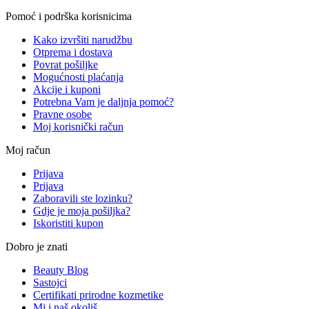
Pomoć i podrška korisnicima
Kako izvršiti narudžbu
Otprema i dostava
Povrat pošiljke
Mogućnosti plaćanja
Akcije i kuponi
Potrebna Vam je daljnja pomoć?
Pravne osobe
Moj korisnički račun
Moj račun
Prijava
Prijava
Zaboravili ste lozinku?
Gdje je moja pošiljka?
Iskoristiti kupon
Dobro je znati
Beauty Blog
Sastojci
Certifikati prirodne kozmetike
Mi i naš okoliš