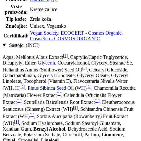
Vrste
Kreme za lice
proizvoda:
Tip kože:
Zrela koža
Značajke:
Unisex, Vegansko
Vegan Society
,
ECOCERT - Cosmos Organic
,
Certtifikati:
Cosmébio - COSMOS ORGANIC
Sastojci (INCI)
[1]
Aqua, Melilotus Albus Extract
, Caprylic/Capric Triglyceride,
Dicaprylyl Ether,
Glycerin
, Cetearylalcohol, Glyceryl Stearate Se,
[1]
Helianthus Annus (Sunflower) Seed Oil
, Cetearyl Glucoside,
Galactoarabinan, Glyceryl Linoleate, Glyceryl Oleate, Glyceryl
Linoleate, Tocopherol (Vitamin E), Flavocetraria Nivalis Water
[1]
[1]
(WH, H)
,
Pinus Sibirica Seed Oil
(WH)
, Chamomilla Recutita
[1]
(Matricaria) Flower Extract
, Calendula Officinalis Flower
[1]
[1]
Extract
, Scutellaria Baicalensis Root Extract
, Eleutherococcus
[1]
Senticosus (Ginseng) Extract (WH)
, Schisandra Chinensis Fruit
[1]
Extract (WH)
, Sorbus Aucuparia (Rowanberry) Fruit Extract
[1]
(WH)
, Sodium Hyaluronate, Sodium Stearoyl Glutamate,
Xanthan Gum,
Benzyl Alcohol
, Dehydroacetic Acid, Sodium
Benzoate, Potassium Sorbate, Citricacid, Parfum,
Limonene
,
Citral
, Citronellal,
Linalool