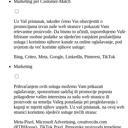
Marketing per Customer-Match
Uz Vaš pristanak, također ćemo Vas obavijestiti o
promocijama izvan naše web stranice i pokazati Vam
relevantne proizvode. Da bismo to učinili, uspoređujemo Vaše
šifrirane osobne podatke sa sljedećim vanjskim pružateljima
usluga i koristimo njihove kanale za online oglašavanje, pod
uvjetom da već koristite njihove usluge:
Bing, Criteo, Meta, Google, LinkedIn, Pinterest, TikTok
Marketing
Prihvaćanjem ovih usluga možemo Vam prikazati
oglašavanje, sponzorirani sadržaj ili promocije popusta
prilagođene vašim interesima za našu web stranicu ili
proizvode na temelju Vašeg ponašanja pri pregledavanju i
kupnji te mjeriti njihov uspjeh. Uz vaš pristanak, na ovoj web
stranici koristimo sljedeće usluge trećih strana:
Meta-Pixel, Microsoft Advertising, creativecdn.com
(RTBHouse), TikTok Pixel, Preporuke proizvoda temeljene