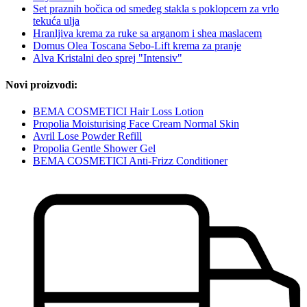
Set praznih bočica od smeđeg stakla s poklopcem za vrlo
tekuća ulja
Hranljiva krema za ruke sa arganom i shea maslacem
Domus Olea Toscana Sebo-Lift krema za pranje
Alva Kristalni deo sprej "Intensiv"
Novi proizvodi:
BEMA COSMETICI Hair Loss Lotion
Propolia Moisturising Face Cream Normal Skin
Avril Lose Powder Refill
Propolia Gentle Shower Gel
BEMA COSMETICI Anti-Frizz Conditioner