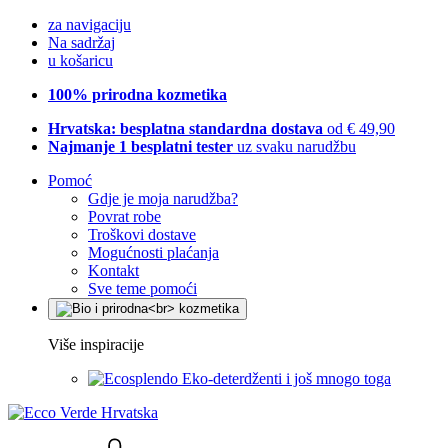
za navigaciju
Na sadržaj
u košaricu
100% prirodna kozmetika
Hrvatska: besplatna standardna dostava
od € 49,90
Najmanje 1 besplatni tester
uz svaku narudžbu
Pomoć
Gdje je moja narudžba?
Povrat robe
Troškovi dostave
Mogućnosti plaćanja
Kontakt
Sve teme pomoći
Više inspiracije
Eko-deterdženti i još mnogo toga