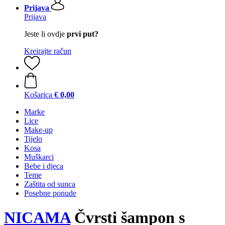
Prijava
Prijava
Jeste li ovdje
prvi put?
Kreirajte račun
Košarica
€ 0,00
Marke
Lice
Make-up
Tijelo
Kosa
Muškarci
Bebe i djeca
Teme
Zaštita od sunca
Posebne ponude
NICAMA
Čvrsti šampon s