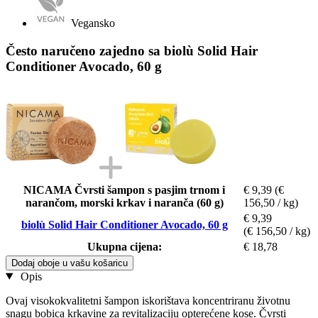
Vegansko
Često naručeno zajedno sa biolù Solid Hair
Conditioner Avocado, 60 g
NICAMA Čvrsti šampon s pasjim trnom i
€ 9,39
(€
narančom, morski krkav i naranča (60 g)
156,50 / kg)
€ 9,39
biolù Solid Hair Conditioner Avocado, 60 g
(€ 156,50 / kg)
Ukupna cijena:
€ 18,78
Dodaj oboje u vašu košaricu
Opis
Ovaj visokokvalitetni šampon iskorištava koncentriranu životnu
snagu bobica krkavine za revitalizaciju opterećene kose. Čvrsti