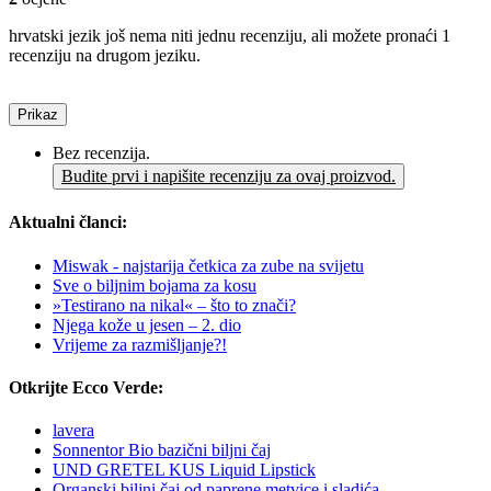
hrvatski jezik još nema niti jednu recenziju, ali možete pronaći 1
recenziju na drugom jeziku.
Prikaz
Bez recenzija.
Budite prvi i napišite recenziju za ovaj proizvod.
Aktualni članci:
Miswak - najstarija četkica za zube na svijetu
Sve o biljnim bojama za kosu
»Testirano na nikal« – što to znači?
Njega kože u jesen – 2. dio
Vrijeme za razmišljanje?!
Otkrijte Ecco Verde:
lavera
Sonnentor Bio bazični biljni čaj
UND GRETEL KUS Liquid Lipstick
Organski biljni čaj od paprene metvice i sladića