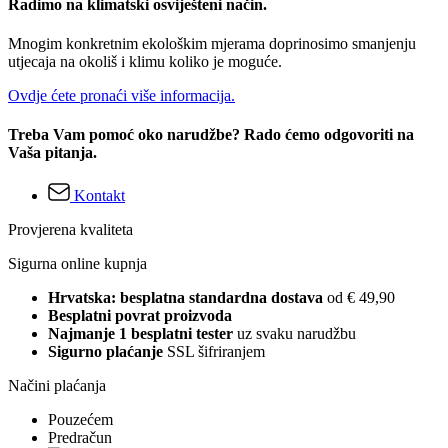
Radimo na klimatski osviješteni način.
Mnogim konkretnim ekološkim mjerama doprinosimo smanjenju
utjecaja na okoliš i klimu koliko je moguće.
Ovdje ćete pronaći više informacija.
Treba Vam pomoć oko narudžbe? Rado ćemo odgovoriti na
Vaša pitanja.
Kontakt
Provjerena kvaliteta
Sigurna online kupnja
Hrvatska: besplatna standardna dostava
od € 49,90
Besplatni povrat proizvoda
Najmanje 1 besplatni tester
uz svaku narudžbu
Sigurno plaćanje
SSL šifriranjem
Načini plaćanja
Pouzećem
Predračun