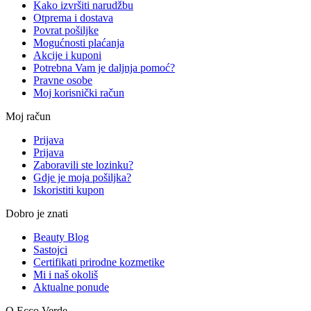
Kako izvršiti narudžbu
Otprema i dostava
Povrat pošiljke
Mogućnosti plaćanja
Akcije i kuponi
Potrebna Vam je daljnja pomoć?
Pravne osobe
Moj korisnički račun
Moj račun
Prijava
Prijava
Zaboravili ste lozinku?
Gdje je moja pošiljka?
Iskoristiti kupon
Dobro je znati
Beauty Blog
Sastojci
Certifikati prirodne kozmetike
Mi i naš okoliš
Aktualne ponude
O Ecco Verde