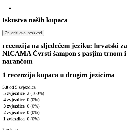
Iskustva naših kupaca
Ocijeniti ovaj proizvod
recenzija na sljedećem jeziku: hrvatski za
NICAMA Čvrsti šampon s pasjim trnom i
narančom
1 recenzija kupaca u drugim jezicima
5,0
od 5 zvjezdica
5 zvjezdice
2
(100%)
4 zvjezdice
0
(0%)
3 zvjezdice
0
(0%)
2 zvjezdice
0
(0%)
1 zvjezdica
0
(0%)
2
ocjene