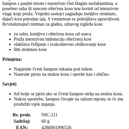
šampon s pasjim trnom i narančom čisti blagim surfaktantima, a
posebno suha ili suncem oštećena kosa ima koristi od intenzivne
vlage koju pruža. Vrijedni sastojci zaglađuju lomljive strukture,
dajući kosi prirodan sjaj. S vremenom se poboljšava upravljivost.
Revitalizirajući tretman za glatku, zdravog izgleda kose.
za suhu, lomljivu i oštećenu kosu od sunca
Pruža intenzivnu hidrataciju oštećenoj kosi
olakšava češljanje i svakodnevno oblikovanje kose
štiti strukturu kose
Primjena:
Napjenite čvrsti šampon rukama pod tušem.
Nanesite pjenu na mokru kosu i operite kao i obično.
Savjeti:
Još bolje se pjeni ako se čvrsti šampon utrlja na mokru kosu.
Nakon upotrebe, šampon čuvajte na suhom mjestu; to će mu
produžiti vijek trajanja.
Br. proiz.
NIC-211
Sadržaj:
60 g
EAN:
4280001996526