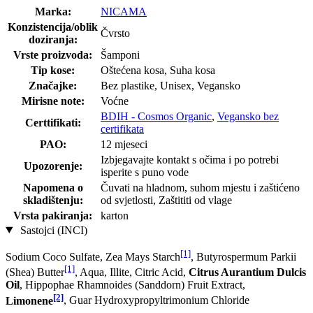
Marka:
NICAMA
Konzistencija/oblik
Čvrsto
doziranja:
Vrste proizvoda:
Šamponi
Tip kose:
Oštećena kosa, Suha kosa
Značajke:
Bez plastike, Unisex, Vegansko
Mirisne note:
Voćne
BDIH - Cosmos Organic
,
Vegansko bez
Certtifikati:
certifikata
PAO:
12 mjeseci
Izbjegavajte kontakt s očima i po potrebi
Upozorenje:
isperite s puno vode
Napomena o
Čuvati na hladnom, suhom mjestu i zaštićeno
skladištenju:
od svjetlosti, Zaštititi od vlage
Vrsta pakiranja:
karton
Sastojci (INCI)
[1]
Sodium Coco­ Sulfate, Zea Mays Starch
, Butyrospermum Parkii
[1]
(Shea) Butter
, Aqua, Illite, Citric Acid,
Citrus Aurantium Dulcis
Oil
, Hippophae Rhamnoides (Sanddorn) Fruit Extract,
[2]
Limonene
, Guar Hydroxypropyltrimonium Chloride