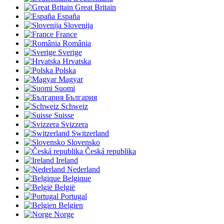
Great Britain
España
Slovenija
France
România
Sverige
Hrvatska
Polska
Magyar
Suomi
България
Schweiz
Suisse
Svizzera
Switzerland
Slovensko
Česká republika
Ireland
Nederland
Belgique
België
Portugal
Belgien
Norge