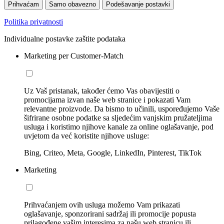
Prihvaćam
Samo obavezno
Podešavanje postavki
Politika privatnosti
Individualne postavke zaštite podataka
Marketing per Customer-Match
Uz Vaš pristanak, također ćemo Vas obavijestiti o
promocijama izvan naše web stranice i pokazati Vam
relevantne proizvode. Da bismo to učinili, uspoređujemo Vaše
šifrirane osobne podatke sa sljedećim vanjskim pružateljima
usluga i koristimo njihove kanale za online oglašavanje, pod
uvjetom da već koristite njihove usluge:
Bing, Criteo, Meta, Google, LinkedIn, Pinterest, TikTok
Marketing
Prihvaćanjem ovih usluga možemo Vam prikazati
oglašavanje, sponzorirani sadržaj ili promocije popusta
prilagođene vašim interesima za našu web stranicu ili