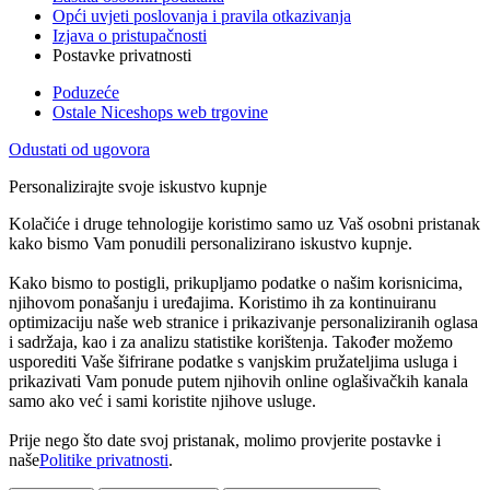
Opći uvjeti poslovanja i pravila otkazivanja
Izjava o pristupačnosti
Postavke privatnosti
Poduzeće
Ostale Niceshops web trgovine
Odustati od ugovora
Personalizirajte svoje iskustvo kupnje
Kolačiće i druge tehnologije koristimo samo uz Vaš osobni pristanak
kako bismo Vam ponudili personalizirano iskustvo kupnje.
Kako bismo to postigli, prikupljamo podatke o našim korisnicima,
njihovom ponašanju i uređajima. Koristimo ih za kontinuiranu
optimizaciju naše web stranice i prikazivanje personaliziranih oglasa
i sadržaja, kao i za analizu statistike korištenja. Također možemo
usporediti Vaše šifrirane podatke s vanjskim pružateljima usluga i
prikazivati Vam ponude putem njihovih online oglašivačkih kanala
samo ako već i sami koristite njihove usluge.
Prije nego što date svoj pristanak, molimo provjerite postavke i
naše
Politike privatnosti
.