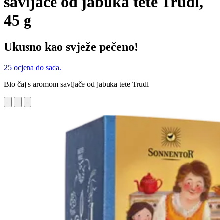
savijače od jabuka tete Trudl,
45 g
Ukusno kao svježe pečeno!
25 ocjena do sada.
Bio čaj s aromom savijače od jabuka tete Trudl