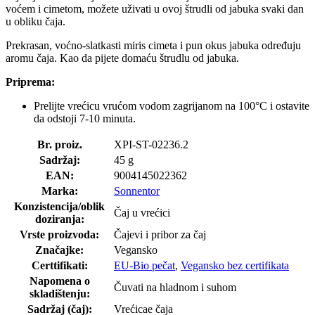
voćem i cimetom, možete uživati u ovoj štrudli od jabuka svaki dan
u obliku čaja.
Prekrasan, voćno-slatkasti miris cimeta i pun okus jabuka određuju
aromu čaja. Kao da pijete domaću štrudlu od jabuka.
Priprema:
Prelijte vrećicu vrućom vodom zagrijanom na 100°C i ostavite
da odstoji 7-10 minuta.
Br. proiz.
XPI-ST-02236.2
Sadržaj:
45 g
EAN:
9004145022362
Marka:
Sonnentor
Konzistencija/oblik
Čaj u vrećici
doziranja:
Vrste proizvoda:
Čajevi i pribor za čaj
Značajke:
Vegansko
Certtifikati:
EU-Bio pečat
,
Vegansko bez certifikata
Napomena o
Čuvati na hladnom i suhom
skladištenju:
Sadržaj (čaj):
Vrećicae čaja