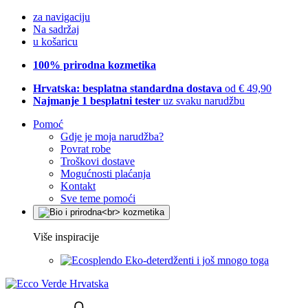
za navigaciju
Na sadržaj
u košaricu
100% prirodna kozmetika
Hrvatska: besplatna standardna dostava
od € 49,90
Najmanje 1 besplatni tester
uz svaku narudžbu
Pomoć
Gdje je moja narudžba?
Povrat robe
Troškovi dostave
Mogućnosti plaćanja
Kontakt
Sve teme pomoći
Više inspiracije
Eko-deterdženti i još mnogo toga