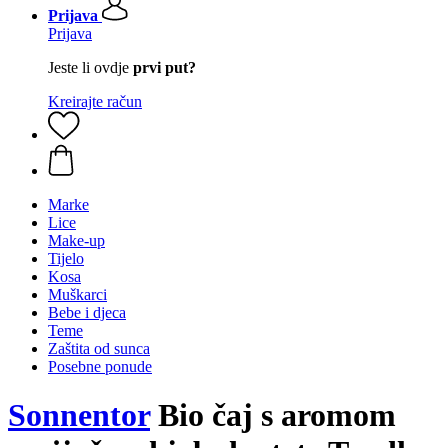
Prijava
Prijava
Jeste li ovdje
prvi put?
Kreirajte račun
Marke
Lice
Make-up
Tijelo
Kosa
Muškarci
Bebe i djeca
Teme
Zaštita od sunca
Posebne ponude
Sonnentor
Bio čaj s aromom