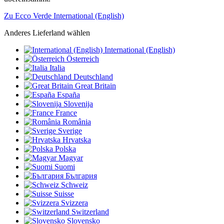
Zu Ecco Verde International (English)
Anderes Lieferland wählen
International (English)
Österreich
Italia
Deutschland
Great Britain
España
Slovenija
France
România
Sverige
Hrvatska
Polska
Magyar
Suomi
България
Schweiz
Suisse
Svizzera
Switzerland
Slovensko