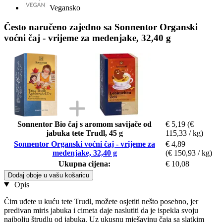
Vegansko
Često naručeno zajedno sa Sonnentor Organski
voćni čaj - vrijeme za medenjake, 32,40 g
Sonnentor Bio čaj s aromom savijače od
€ 5,19
(€
jabuka tete Trudl, 45 g
115,33 / kg)
Sonnentor Organski voćni čaj - vrijeme za
€ 4,89
medenjake, 32,40 g
(€ 150,93 / kg)
Ukupna cijena:
€ 10,08
Dodaj oboje u vašu košaricu
Opis
Čim uđete u kuću tete Trudl, možete osjetiti nešto posebno, jer
predivan miris jabuka i cimeta daje naslutiti da je ispekla svoju
najbolju štrudlu od jabuka. Uz ukusnu mješavinu čaja sa slatkim