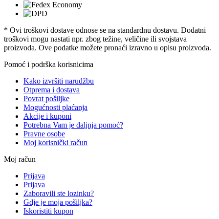
* Ovi troškovi dostave odnose se na standardnu ​​dostavu. Dodatni
troškovi mogu nastati npr. zbog težine, veličine ili svojstava
proizvoda. Ove podatke možete pronaći izravno u opisu proizvoda.
Pomoć i podrška korisnicima
Kako izvršiti narudžbu
Otprema i dostava
Povrat pošiljke
Mogućnosti plaćanja
Akcije i kuponi
Potrebna Vam je daljnja pomoć?
Pravne osobe
Moj korisnički račun
Moj račun
Prijava
Prijava
Zaboravili ste lozinku?
Gdje je moja pošiljka?
Iskoristiti kupon