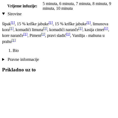
5 minuta, 6 minuta, 7 minuta, 8 minuta, 9
Vrijeme infuzije:
minuta, 10 minuta
Sirovine
[1]
[1]
[1]
šipak
, 15 % kriške jabuke
, 15 % kriške jabuke
, limunova
[1]
[1]
[1]
[1]
kora
, komadići limuna
, komadići naranče
, kasija cimet
,
[1]
[1]
[1]
kore naranče
, Piment
, pravi sladić
, Vanilija - mahuna u
[1]
prahu
Bio
Pravne informacije
Prikladno uz to