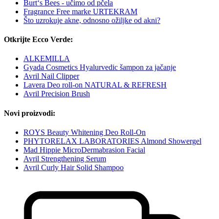
Burt‘s Bees - učimo od pčela
Fragrance Free marke URTEKRAM
Što uzrokuje akne, odnosno ožiljke od akni?
Otkrijte Ecco Verde:
ALKEMILLA
Gyada Cosmetics Hyalurvedic šampon za jačanje
Avril Nail Clipper
Lavera Deo roll-on NATURAL & REFRESH
Avril Precision Brush
Novi proizvodi:
ROYS Beauty Whitening Deo Roll-On
PHYTORELAX LABORATORIES Almond Showergel
Mad Hippie MicroDermabrasion Facial
Avril Strengthening Serum
Avril Curly Hair Solid Shampoo