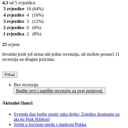
4,3
od 5 zvjezdica
5 zvjezdice
16
(64%)
4 zvjezdice
4
(16%)
3 zvjezdice
3
(12%)
2 zvjezdice
0
(0%)
1 zvjezdica
2
(8%)
25
ocjene
hrvatski jezik još nema niti jednu recenziju, ali možete pronaći 11
recenzija na drugim jezicima.
Prikaz
Bez recenzija.
Budite prvi i napišite recenziju za ovaj proizvod.
Aktualni članci:
Svjetski dan borbe protiv raka dojke: Zajedno doniramo za
akciju Pink Ribbon!
Sretni u kućnom uredu s markom Pukka