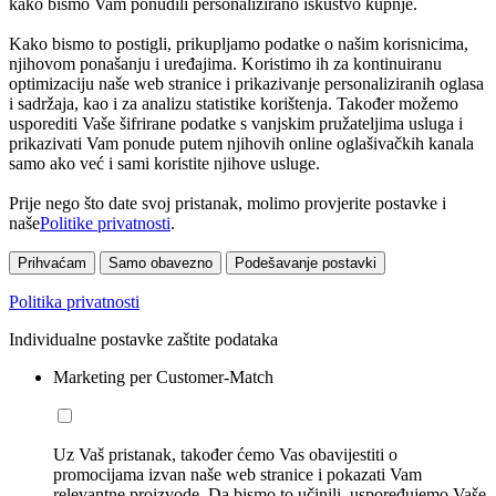
kako bismo Vam ponudili personalizirano iskustvo kupnje.
Kako bismo to postigli, prikupljamo podatke o našim korisnicima,
njihovom ponašanju i uređajima. Koristimo ih za kontinuiranu
optimizaciju naše web stranice i prikazivanje personaliziranih oglasa
i sadržaja, kao i za analizu statistike korištenja. Također možemo
usporediti Vaše šifrirane podatke s vanjskim pružateljima usluga i
prikazivati Vam ponude putem njihovih online oglašivačkih kanala
samo ako već i sami koristite njihove usluge.
Prije nego što date svoj pristanak, molimo provjerite postavke i
naše
Politike privatnosti
.
Prihvaćam
Samo obavezno
Podešavanje postavki
Politika privatnosti
Individualne postavke zaštite podataka
Marketing per Customer-Match
Uz Vaš pristanak, također ćemo Vas obavijestiti o
promocijama izvan naše web stranice i pokazati Vam
relevantne proizvode. Da bismo to učinili, uspoređujemo Vaše