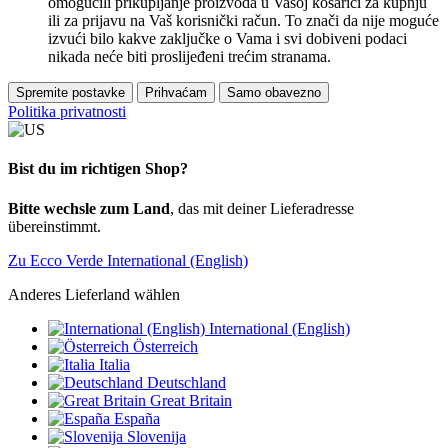
omogućili prikupljanje proizvoda u Vašoj košarici za kupnju
ili za prijavu na Vaš korisnički račun. To znači da nije moguće
izvući bilo kakve zaključke o Vama i svi dobiveni podaci
nikada neće biti proslijeđeni trećim stranama.
Spremite postavke
Prihvaćam
Samo obavezno
Politika privatnosti
Bist du im richtigen Shop?
Bitte wechsle zum Land
, das mit deiner Lieferadresse
übereinstimmt.
Zu Ecco Verde International (English)
Anderes Lieferland wählen
International (English)
Österreich
Italia
Deutschland
Great Britain
España
Slovenija