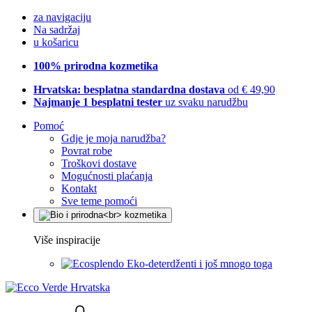
za navigaciju
Na sadržaj
u košaricu
100% prirodna kozmetika
Hrvatska: besplatna standardna dostava
od € 49,90
Najmanje 1 besplatni tester
uz svaku narudžbu
Pomoć
Gdje je moja narudžba?
Povrat robe
Troškovi dostave
Mogućnosti plaćanja
Kontakt
Sve teme pomoći
Više inspiracije
Eko-deterdženti i još mnogo toga