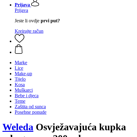
Prijava
Prijava
Jeste li ovdje
prvi put?
Kreirajte račun
Marke
Lice
Make-up
Tijelo
Kosa
Muškarci
Bebe i djeca
Teme
Zaštita od sunca
Posebne ponude
Weleda
Osvježavajuća kupka