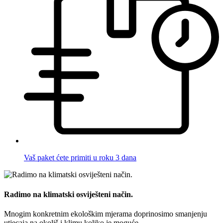
Vaš paket ćete primiti u roku 3 dana
Radimo na klimatski osviješteni način.
Mnogim konkretnim ekološkim mjerama doprinosimo smanjenju
utjecaja na okoliš i klimu koliko je moguće.