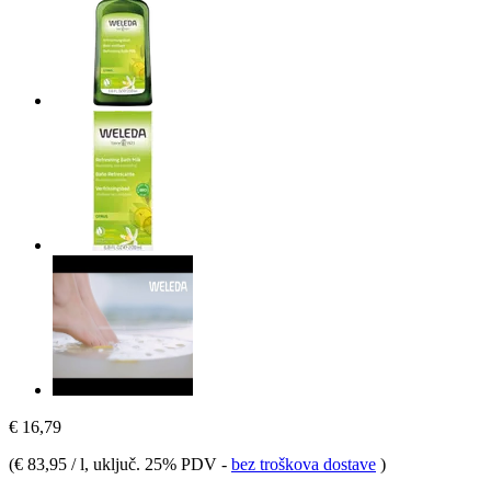
€ 16,79
(
€ 83,95 / l
, uključ. 25% PDV
-
bez troškova dostave
)