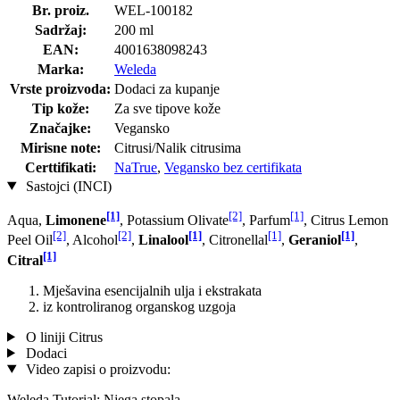
Br. proiz.
WEL-100182
Sadržaj:
200 ml
EAN:
4001638098243
Marka:
Weleda
Vrste proizvoda:
Dodaci za kupanje
Tip kože:
Za sve tipove kože
Značajke:
Vegansko
Mirisne note:
Citrusi/Nalik citrusima
Certtifikati:
NaTrue
,
Vegansko bez certifikata
Sastojci (INCI)
[1]
[2]
[1]
Aqua,
Limonene
, Potassium Olivate
, Parfum
, Citrus Lemon
[2]
[2]
[1]
[1]
[1]
Peel Oil
, Alcohol
,
Linalool
, Citronellal
,
Geraniol
,
[1]
Citral
Mješavina esencijalnih ulja i ekstrakata
iz kontroliranog organskog uzgoja
O liniji Citrus
Dodaci
Video zapisi o proizvodu:
Weleda Tutorial: Njega stopala