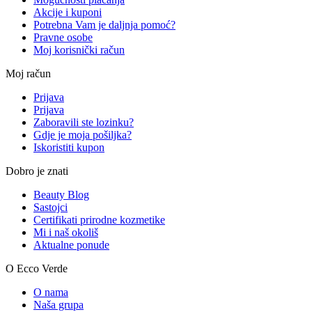
Akcije i kuponi
Potrebna Vam je daljnja pomoć?
Pravne osobe
Moj korisnički račun
Moj račun
Prijava
Prijava
Zaboravili ste lozinku?
Gdje je moja pošiljka?
Iskoristiti kupon
Dobro je znati
Beauty Blog
Sastojci
Certifikati prirodne kozmetike
Mi i naš okoliš
Aktualne ponude
O Ecco Verde
O nama
Naša grupa