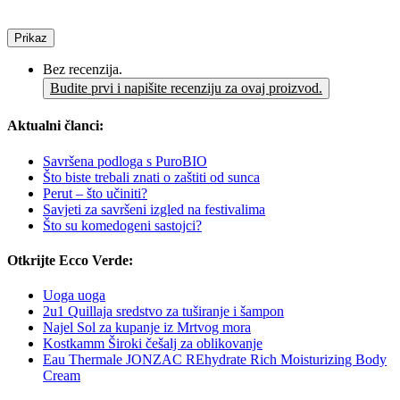
Prikaz
Bez recenzija.
Budite prvi i napišite recenziju za ovaj proizvod.
Aktualni članci:
Savršena podloga s PuroBIO
Što biste trebali znati o zaštiti od sunca
Perut – što učiniti?
Savjeti za savršeni izgled na festivalima
Što su komedogeni sastojci?
Otkrijte Ecco Verde:
Uoga uoga
2u1 Quillaja sredstvo za tuširanje i šampon
Najel Sol za kupanje iz Mrtvog mora
Kostkamm Široki češalj za oblikovanje
Eau Thermale JONZAC REhydrate Rich Moisturizing Body
Cream