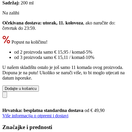
Sadržaj:
200 ml
Na zalihi
Očekivana dostava: utorak, 11. kolovoza
, ako naručite do:
četvrtak do 23:59
.
Popust na količinu!
od 2 proizvoda samo
€ 15,95
/ komad
-5%
od 3 proizvoda samo
€ 15,11
/ komad
-10%
U našem skladištu ostalo je još samo 11 komada ovog proizvoda.
Dopuna je na putu! Ukoliko se naruči više, to bi moglo utjecati na
datum isporuke.
Dodajte u košaricu
Hrvatska: besplatna standardna dostava
od € 49,90
Više informacija o otpremi i dostavi
Značajke i prednosti