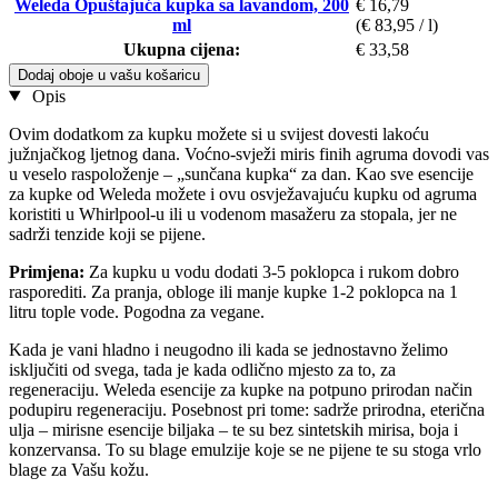
Weleda Opuštajuća kupka sa lavandom, 200
€ 16,79
ml
(€ 83,95 / l)
Ukupna cijena:
€ 33,58
Dodaj oboje u vašu košaricu
Opis
Ovim dodatkom za kupku možete si u svijest dovesti lakoću
južnjačkog ljetnog dana. Voćno-svježi miris finih agruma dovodi vas
u veselo raspoloženje – „sunčana kupka“ za dan. Kao sve esencije
za kupke od Weleda možete i ovu osvježavajuću kupku od agruma
koristiti u Whirlpool-u ili u vodenom masažeru za stopala, jer ne
sadrži tenzide koji se pijene.
Primjena:
Za kupku u vodu dodati 3-5 poklopca i rukom dobro
rasporediti. Za pranja, obloge ili manje kupke 1-2 poklopca na 1
litru tople vode. Pogodna za vegane.
Kada je vani hladno i neugodno ili kada se jednostavno želimo
isključiti od svega, tada je kada odlično mjesto za to, za
regeneraciju. Weleda esencije za kupke na potpuno prirodan način
podupiru regeneraciju. Posebnost pri tome: sadrže prirodna, eterična
ulja – mirisne esencije biljaka – te su bez sintetskih mirisa, boja i
konzervansa. To su blage emulzije koje se ne pijene te su stoga vrlo
blage za Vašu kožu.