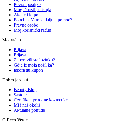
Povrat pošiljke
Mogućnosti plaćanja
Akcije i kuponi
Potrebna Vam je daljnja pomoć?
Pravne osobe
Moj korisnički račun
Moj račun
Prijava
Prijava
Zaboravili ste lozinku?
Gdje je moja pošiljka?
Iskoristiti kupon
Dobro je znati
Beauty Blog
Sastojci
Certifikati prirodne kozmetike
Mi i naš okoliš
Aktualne ponude
O Ecco Verde