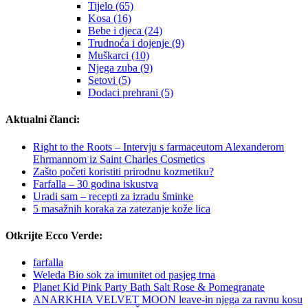
Tijelo (65)
Kosa (16)
Bebe i djeca (24)
Trudnoća i dojenje (9)
Muškarci (10)
Njega zuba (9)
Setovi (5)
Dodaci prehrani (5)
Aktualni članci:
Right to the Roots – Intervju s farmaceutom Alexanderom
Ehrmannom iz Saint Charles Cosmetics
Zašto početi koristiti prirodnu kozmetiku?
Farfalla – 30 godina iskustva
Uradi sam – recepti za izradu šminke
5 masažnih koraka za zatezanje kože lica
Otkrijte Ecco Verde:
farfalla
Weleda Bio sok za imunitet od pasjeg trna
Planet Kid Pink Party Bath Salt Rose & Pomegranate
ANARKHIA VELVET MOON leave-in njega za ravnu kosu