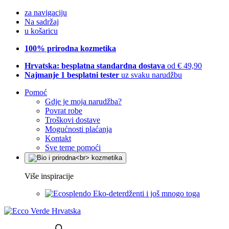
za navigaciju
Na sadržaj
u košaricu
100% prirodna kozmetika
Hrvatska: besplatna standardna dostava
od € 49,90
Najmanje 1 besplatni tester
uz svaku narudžbu
Pomoć
Gdje je moja narudžba?
Povrat robe
Troškovi dostave
Mogućnosti plaćanja
Kontakt
Sve teme pomoći
Više inspiracije
Eko-deterdženti i još mnogo toga