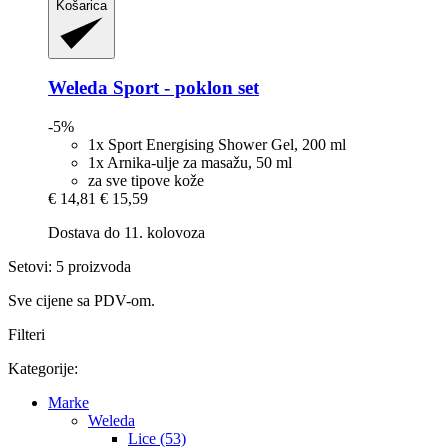
Košarica
Weleda
Sport -​ poklon set
-5%
1x Sport Energising Shower Gel, 200 ml
1x Arnika-ulje za masažu, 50 ml
za sve tipove kože
€ 14,81
€ 15,59
Dostava do 11. kolovoza
Setovi: 5 proizvoda
Sve cijene sa PDV-om.
Filteri
Kategorije:
Marke
Weleda
Lice (53)