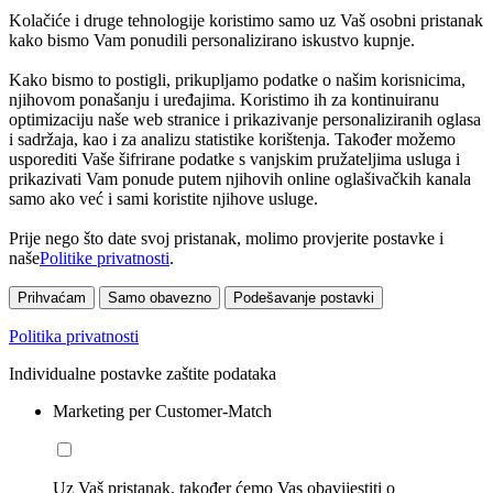
Kolačiće i druge tehnologije koristimo samo uz Vaš osobni pristanak
kako bismo Vam ponudili personalizirano iskustvo kupnje.
Kako bismo to postigli, prikupljamo podatke o našim korisnicima,
njihovom ponašanju i uređajima. Koristimo ih za kontinuiranu
optimizaciju naše web stranice i prikazivanje personaliziranih oglasa
i sadržaja, kao i za analizu statistike korištenja. Također možemo
usporediti Vaše šifrirane podatke s vanjskim pružateljima usluga i
prikazivati Vam ponude putem njihovih online oglašivačkih kanala
samo ako već i sami koristite njihove usluge.
Prije nego što date svoj pristanak, molimo provjerite postavke i
naše
Politike privatnosti
.
Prihvaćam
Samo obavezno
Podešavanje postavki
Politika privatnosti
Individualne postavke zaštite podataka
Marketing per Customer-Match
Uz Vaš pristanak, također ćemo Vas obavijestiti o