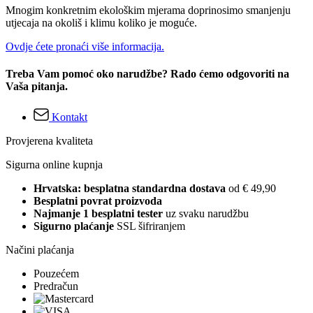
Mnogim konkretnim ekološkim mjerama doprinosimo smanjenju
utjecaja na okoliš i klimu koliko je moguće.
Ovdje ćete pronaći više informacija.
Treba Vam pomoć oko narudžbe? Rado ćemo odgovoriti na
Vaša pitanja.
Kontakt
Provjerena kvaliteta
Sigurna online kupnja
Hrvatska: besplatna standardna dostava
od € 49,90
Besplatni povrat proizvoda
Najmanje 1 besplatni tester
uz svaku narudžbu
Sigurno plaćanje
SSL šifriranjem
Načini plaćanja
Pouzećem
Predračun