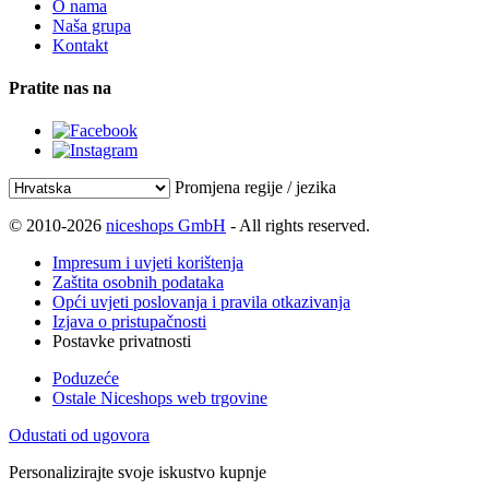
O nama
Naša grupa
Kontakt
Pratite nas na
Promjena regije / jezika
© 2010-2026
niceshops GmbH
- All rights reserved.
Impresum i uvjeti korištenja
Zaštita osobnih podataka
Opći uvjeti poslovanja i pravila otkazivanja
Izjava o pristupačnosti
Postavke privatnosti
Poduzeće
Ostale Niceshops web trgovine
Odustati od ugovora
Personalizirajte svoje iskustvo kupnje