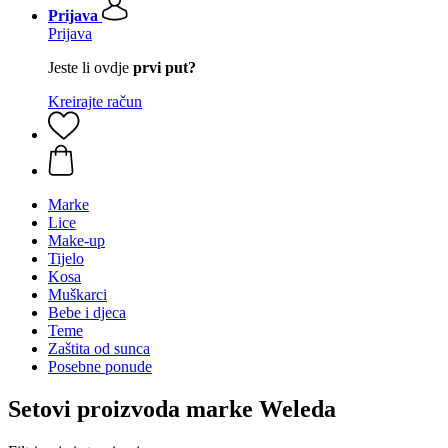
Prijava
Prijava
Jeste li ovdje
prvi put?
Kreirajte račun
Marke
Lice
Make-up
Tijelo
Kosa
Muškarci
Bebe i djeca
Teme
Zaštita od sunca
Posebne ponude
Setovi proizvoda marke Weleda