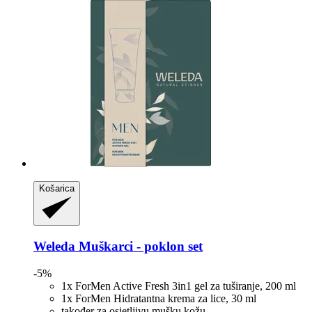
Košarica
Weleda
Muškarci -​ poklon set
-5%
1x ForMen Active Fresh 3in1 gel za tuširanje, 200 ml
1x ForMen Hidratantna krema za lice, 30 ml
također za osjetljivu mušku kožu